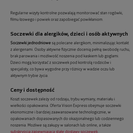
Regularne wizyty kontrolne pozwalają monitorować stan rogówki,
filmu łzowego i powiek oraz zapobiegać powikłaniom.
Soczewki dla alergików, dzieci i osób aktywnych
Soczewki jednodniowe
są polecane alergikom, minimalizując kontakt
z alergenami. Osoby aktywne fizycznie docenią pełną swobodę ruchu,
brak parowania i możliwość noszenia pod kaskiem lub goglami.
Dzieci mogą korzystać z soczewek pod kontrolą rodziców i
specjalisty, co bywa wygodne przy różnicy w wadzie oczu lub
aktywnym trybie życia.
Ceny i dostępność
Koszt soczewek zależy od rodzaju, trybu wymiany, materiału i
wielkości opakowania. Oferta Vision Express obejmuje soczewki
ekonomiczne i bardziej zaawansowane technologicznie, w
opakowaniach dopasowanych do okazjonalnego lub codziennego
noszenia. Możliwe są zakupy w salonach lub online, a także
subskrypcja zapewniająca stałe dostawy soczewek
.