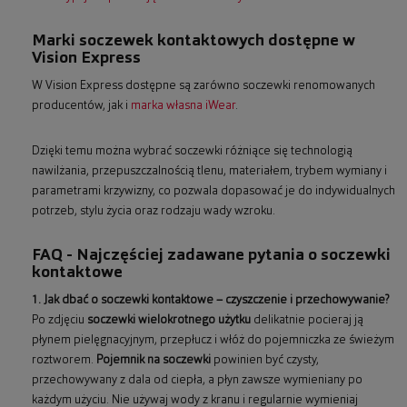
Marki soczewek kontaktowych dostępne w
Vision Express
W Vision Express dostępne są zarówno soczewki renomowanych
producentów, jak i
marka własna iWear
.
Dzięki temu można wybrać soczewki różniące się technologią
nawilżania, przepuszczalnością tlenu, materiałem, trybem wymiany i
parametrami krzywizny, co pozwala dopasować je do indywidualnych
potrzeb, stylu życia oraz rodzaju wady wzroku.
FAQ - Najczęściej zadawane pytania o soczewki
kontaktowe
1. Jak dbać o soczewki kontaktowe – czyszczenie i przechowywanie?
Po zdjęciu
soczewki wielokrotnego użytku
delikatnie pocieraj ją
płynem pielęgnacyjnym, przepłucz i włóż do pojemniczka ze świeżym
roztworem.
Pojemnik na soczewki
powinien być czysty,
przechowywany z dala od ciepła, a płyn zawsze wymieniany po
każdym użyciu. Nie używaj wody z kranu i regularnie wymieniaj