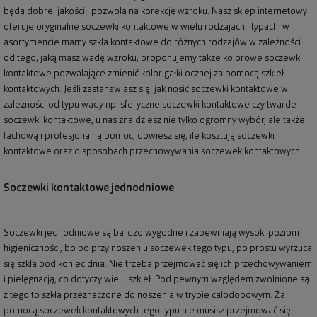
będą dobrej jakości i pozwolą na korekcję wzroku. Nasz sklep internetowy
oferuje oryginalne soczewki kontaktowe w wielu rodzajach i typach: w
asortymencie mamy szkła kontaktowe do różnych rodzajów w zależności
od tego, jaką masz wadę wzroku, proponujemy także kolorowe soczewki
kontaktowe pozwalające zmienić kolor gałki ocznej za pomocą szkieł
kontaktowych. Jeśli zastanawiasz się, jak nosić soczewki kontaktowe w
zależności od typu wady np. sferyczne soczewki kontaktowe czy twarde
soczewki kontaktowe, u nas znajdziesz nie tylko ogromny wybór, ale także
fachową i profesjonalną pomoc, dowiesz się, ile kosztują soczewki
kontaktowe oraz o sposobach przechowywania soczewek kontaktowych.
Soczewki kontaktowe jednodniowe
Soczewki jednodniowe są bardzo wygodne i zapewniają wysoki poziom
higieniczności, bo po przy noszeniu soczewek tego typu, po prostu wyrzuca
się szkła pod koniec dnia. Nie trzeba przejmować się ich przechowywaniem
i pielęgnacją, co dotyczy wielu szkieł. Pod pewnym względem zwolnione są
z tego to szkła przeznaczone do noszenia w trybie całodobowym. Za
pomocą soczewek kontaktowych tego typu nie musisz przejmować się