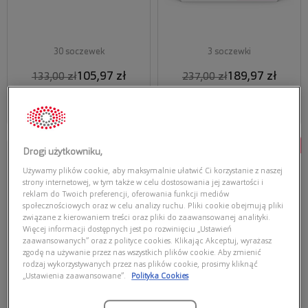
30 soczewek
3 soczewki
105,97 zł
189,97 zł
133,00 zł
237,00 zł
Wybierz
Wybierz
Najniższa cena z 30 dni przed
Najniższa cena z 30 dni przed
obecną promocją: 105,97 zł
obecną promocją: 189,97 zł
Promocja
Promocja
Drogi użytkowniku,
IWEAR
IWEAR
Używamy plików cookie, aby maksymalnie ułatwić Ci korzystanie z naszej
IWEAR BALANCE ASTIGMATISM
IWEAR FLEX ASTIGMATISM
strony internetowej, w tym także w celu dostosowania jej zawartości i
reklam do Twoich preferencji, oferowania funkcji mediów
społecznościowych oraz w celu analizy ruchu. Pliki cookie obejmują pliki
związane z kierowaniem treści oraz pliki do zaawansowanej analityki.
Więcej informacji dostępnych jest po rozwinięciu „Ustawień
zaawansowanych” oraz z polityce cookies. Klikając Akceptuj, wyrażasz
zgodę na używanie przez nas wszystkich plików cookie. Aby zmienić
rodzaj wykorzystywanych przez nas plików cookie, prosimy kliknąć
„Ustawienia zaawansowane”.
Polityka Cookies