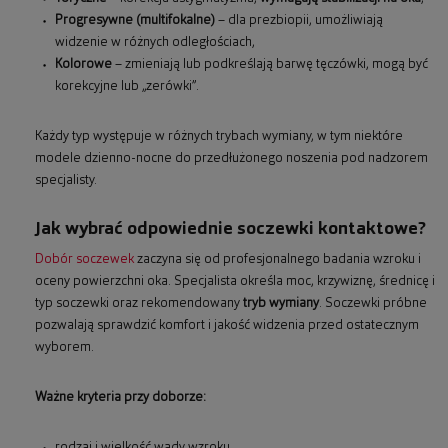
Progresywne (multifokalne)
– dla prezbiopii, umożliwiają
widzenie w różnych odległościach,
Kolorowe
– zmieniają lub podkreślają barwę tęczówki, mogą być
korekcyjne lub „zerówki”.
Każdy typ występuje w różnych trybach wymiany, w tym niektóre
modele dzienno-nocne do przedłużonego noszenia pod nadzorem
specjalisty.
Jak wybrać odpowiednie soczewki kontaktowe?
Dobór soczewek
zaczyna się od profesjonalnego badania wzroku i
oceny powierzchni oka. Specjalista określa moc, krzywiznę, średnicę i
typ soczewki oraz rekomendowany
tryb wymiany
. Soczewki próbne
pozwalają sprawdzić komfort i jakość widzenia przed ostatecznym
wyborem.
Ważne kryteria przy doborze:
rodzaj i wielkość wady wzroku,