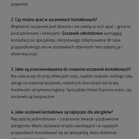
pojemnik.
2. Czy można spać w soczewkach kontaktowych?
Większość soczewek jest dzienna i nie należy w nich spać – grozi to
podrażnieniami i infekcjami.
Soczewki całodobowe
wymagają
konsultacji ze specjalistą i okresowego zdejmowania. W razie
przypadkowego snu w soczewkach dziennych rano zdejmij je i
obserwuj oczy.
3. Jakie są przeciwwskazania do noszenia soczewek kontaktowych?
Nie zaleca się ich przy infekcjach oczu, ciężkim zespole suchego oka,
alergii na materiał soczewki, niektórych chorobach lub braku
możliwości utrzymania higieny. Specjalista Vision Express oceni, czy
soczewki są bezpieczne.
4. Jakie soczewki kontaktowe są najlepsze dla alergików?
Najczęściej jednodniowe – codziennie świeże i pozbawione
alergenów. Warto stosować krople nawilżające i w cięższych
przypadkach konsultować się ze specjalistą, który dobierze