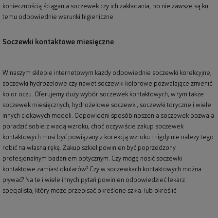
koniecznością ściągania soczewek czy ich zakładania, bo nie zawsze są ku
temu odpowiednie warunki higieniczne.
Soczewki kontaktowe miesięczne
W naszym sklepie internetowym każdy odpowiednie soczewki korekcyjne,
soczewki hydrożelowe czy nawet soczewki kolorowe pozwalające zmienić
kolor oczu. Oferujemy duży wybór soczewek kontaktowych, w tym także
soczewek miesięcznych, hydrożelowe soczewki, soczewki toryczne i wiele
innych ciekawych modeli. Odpowiedni sposób noszenia soczewek pozwala
poradzić sobie z wadą wzroku, choć oczywiście zakup soczewek
kontaktowych musi być powiązany z korekcją wzroku i nigdy nie należy tego
robić na własną rękę. Zakup szkieł powinien być poprzedzony
profesjonalnym badaniem optycznym. Czy mogę nosić soczewki
kontaktowe zamiast okularów? Czy w soczewkach kontaktowych można
pływać? Na te i wiele innych pytań powinien odpowiedzieć lekarz
specjalista, który może przepisać określone szkła. lub określić