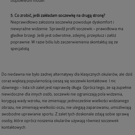
odpowiedni model.
5. Co zrobić, jeśli zakładam soczewkę na drugą stronę?
Nieprawidłowo założona soczewka powoduje dyskomfort i
niewyraźne widzenie. Sprawdź profil soczewki – prawidłowa ma
gładkie brzegi. Jeśli jest odwrotnie, zdejmij, przepłucz i załóż
poprawnie. W razie bólu lub zaczerwienienia skontaktuj się ze
specjalistą.
Do niedawna nie było żadnej alternatywy dla klasycznych okularów, ale dziś
coraz większą popularnością cieszą się soczewki kontaktowe. I nic
dziwnego – lista ich zalet jest naprawdę długa. Oprócz tego, że są zupełnie
niewidoczne dla innych osób, soczewki nie ograniczają pola widzenia,
korygują wady wzroku, nie zmieniając jednocześnie wielkości widzianego
obrazu, nie zmieniają wielkości oczu, nie ulegają zaparowaniu, umożliwiają
swobodne uprawianie sportu. Z zalet tych doskonale zdają sobie sprawę
osoby, które oprócz noszenia okularów używają również soczewek
kontaktowych.