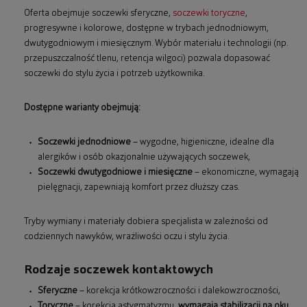
Oferta obejmuje soczewki sferyczne,
soczewki toryczne
,
progresywne i kolorowe, dostępne w trybach jednodniowym,
dwutygodniowym i miesięcznym. Wybór materiału i technologii (np.
przepuszczalność tlenu, retencja wilgoci) pozwala dopasować
soczewki do stylu życia i potrzeb użytkownika.
Dostępne warianty obejmują:
Soczewki jednodniowe
– wygodne, higieniczne, idealne dla
alergików i osób okazjonalnie używających soczewek,
Soczewki dwutygodniowe i miesięczne
– ekonomiczne, wymagają
pielęgnacji, zapewniają komfort przez dłuższy czas.
Tryby wymiany i materiały dobiera specjalista w zależności od
codziennych nawyków, wrażliwości oczu i stylu życia.
Rodzaje soczewek kontaktowych
Sferyczne
– korekcja krótkowzroczności i dalekowzroczności,
Toryczne
– korekcja astygmatyzmu,
wymagają stabilizacji na oku
,