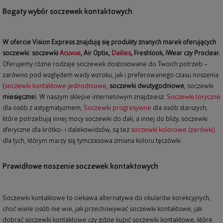
Bogaty wybór soczewek kontaktowych
W ofercie Vision Express znajdują się produkty znanych marek oferujących
soczewki: soczewki
Acuvue
, Air Optix,
Dailies
, Freshlook, iWear czy Proclear.
Oferujemy różne rodzaje soczewek dostosowane do Twoich potrzeb –
zarówno pod względem wady wzroku, jak i preferowanego czasu noszenia
(
soczewki kontaktowe jednodniowe
,
soczewki dwutygodniowe
, soczewki
miesięczne
). W naszym sklepie internetowym znajdziesz:
Soczewki toryczne
dla osób z astygmatyzmem,
Soczewki progresywne
dla osób starszych,
które potrzebują innej mocy soczewki do dali, a innej do bliży, soczewki
sferyczne dla krótko- i dalekowidzów, są też
soczewki kolorowe (zerówki)
dla tych, którym marzy się tymczasowa zmiana koloru tęczówki.
Prawidłowe noszenie soczewek kontaktowych
Soczewki kontaktowe to ciekawa alternatywa do okularów korekcyjnych,
choć wiele osób nie wie, jak przechowywać soczewki kontaktowe, jak
dobrać soczewki kontaktowe czy gdzie kupić soczewki kontaktowe, które