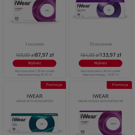
3 soczewki
30 soczewek
87,97 zł
133,97 zł
105,00 zł
164,00 zł
Wybierz
Wybierz
Najniższa cena z 30 dni przed
Najniższa cena z 30 dni przed
obecną promocją: 87,97 zł
obecną promocją: 133,97 zł
Promocja
Promocja
IWEAR
IWEAR
IWEAR ACTIV ASTIGMATISM
IWEAR OXYGEN ASTIGMATISM XR