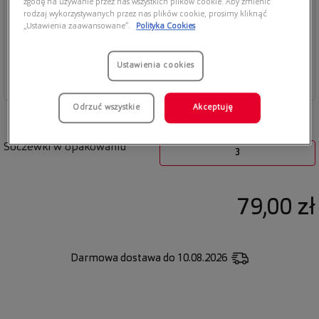
zgodę na używanie przez nas wszystkich plików cookie. Aby zmienić
rodzaj wykorzystywanych przez nas plików cookie, prosimy kliknąć
„Ustawienia zaawansowane”.
Polityka Cookies
Ustawienia cookies
Odrzuć wszystkie
Akceptuję
Soczewki w opakowaniu
3
79,00 zł
Darmowa dostawa
do 10.08.2026