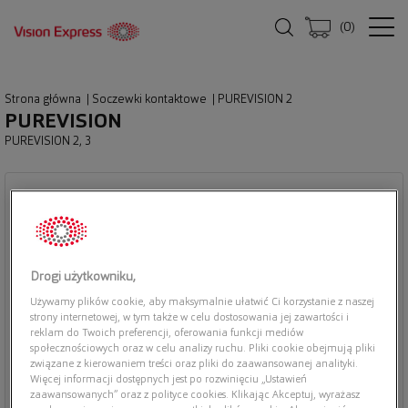
(
0
)
Strona główna
|
Soczewki kontaktowe
|
PUREVISION 2
PUREVISION
PUREVISION 2, 3
Drogi użytkowniku,
Używamy plików cookie, aby maksymalnie ułatwić Ci korzystanie z naszej
strony internetowej, w tym także w celu dostosowania jej zawartości i
reklam do Twoich preferencji, oferowania funkcji mediów
społecznościowych oraz w celu analizy ruchu. Pliki cookie obejmują pliki
związane z kierowaniem treści oraz pliki do zaawansowanej analityki.
Więcej informacji dostępnych jest po rozwinięciu „Ustawień
zaawansowanych” oraz z polityce cookies. Klikając Akceptuj, wyrażasz