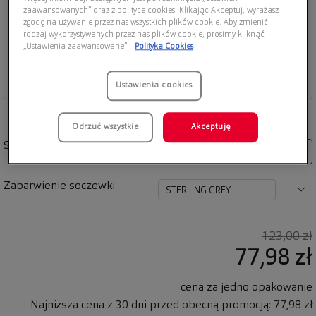
zaawansowanych” oraz z polityce cookies. Klikając Akceptuj, wyrażasz
zgodę na używanie przez nas wszystkich plików cookie. Aby zmienić
rodzaj wykorzystywanych przez nas plików cookie, prosimy kliknąć
„Ustawienia zaawansowane”.
Polityka Cookies
Ustawienia cookies
Odrzuć wszystkie
Akceptuję
Soczewki w opakowaniu
2
Zabarwienie soczewki
STERLING GREY
123,00 zł
77,98 zł
cena za jedno opakowanie
Najniższa cena z 30 dni przed obecną promocją: 77,98 zł