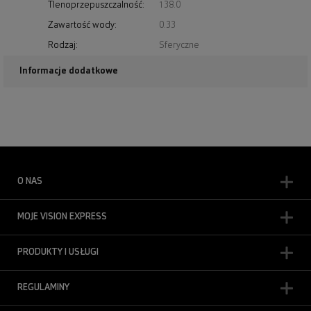
Tlenoprzepuszczalność:
138.0
Zawartość wody:
0.33
Rodzaj:
Sferyczne
Informacje dodatkowe
O NAS
MOJE VISION EXPRESS
PRODUKTY I USŁUGI
REGULAMINY