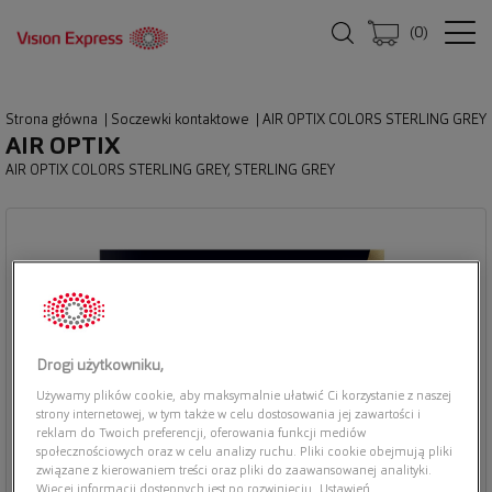
(
0
)
Strona główna
|
Soczewki kontaktowe
|
AIR OPTIX COLORS STERLING GREY
AIR OPTIX
AIR OPTIX COLORS STERLING GREY, STERLING GREY
Drogi użytkowniku,
Używamy plików cookie, aby maksymalnie ułatwić Ci korzystanie z naszej
strony internetowej, w tym także w celu dostosowania jej zawartości i
reklam do Twoich preferencji, oferowania funkcji mediów
społecznościowych oraz w celu analizy ruchu. Pliki cookie obejmują pliki
związane z kierowaniem treści oraz pliki do zaawansowanej analityki.
Więcej informacji dostępnych jest po rozwinięciu „Ustawień