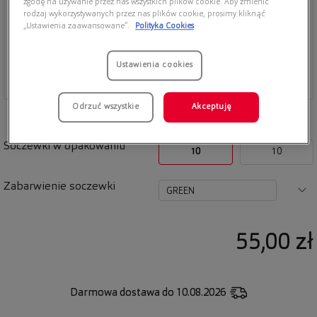
zgodę na używanie przez nas wszystkich plików cookie. Aby zmienić
rodzaj wykorzystywanych przez nas plików cookie, prosimy kliknąć
„Ustawienia zaawansowane”.
Polityka Cookies
Ustawienia cookies
Odrzuć wszystkie
Akceptuję
Soczewki w opakowaniu
10
10
Zabarwienie soczewki
GREEN
55,00 zł
Darmowa dostawa
do 10.08.2026