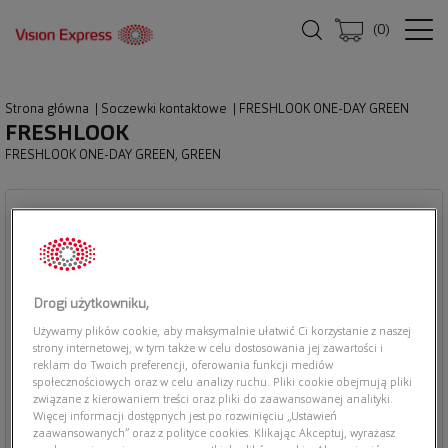
(
0
)
Strona główna
|
Soczewki kontaktowe
|
FRESHLOOK ONE-DAY GREEN
FRESHLOOK
FRESHLOOK ONE-DAY GREEN, GREEN
Drogi użytkowniku,
Używamy plików cookie, aby maksymalnie ułatwić Ci korzystanie z naszej
strony internetowej, w tym także w celu dostosowania jej zawartości i
reklam do Twoich preferencji, oferowania funkcji mediów
społecznościowych oraz w celu analizy ruchu. Pliki cookie obejmują pliki
związane z kierowaniem treści oraz pliki do zaawansowanej analityki.
Więcej informacji dostępnych jest po rozwinięciu „Ustawień
zaawansowanych” oraz z polityce cookies. Klikając Akceptuj, wyrażasz