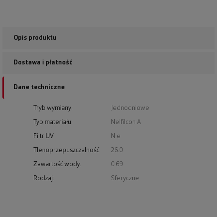
Opis produktu
Dostawa i płatność
Dane techniczne
Tryb wymiany:
Jednodniowe
Typ materiału:
Nelfilcon A
Filtr UV:
Nie
Tlenoprzepuszczalność:
26.0
Zawartość wody:
0.69
Rodzaj:
Sferyczne