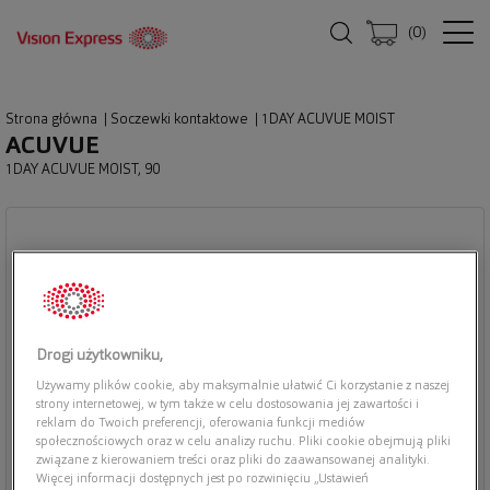
(
0
)
Strona główna
|
Soczewki kontaktowe
|
1DAY ACUVUE MOIST
ACUVUE
1DAY ACUVUE MOIST, 90
Drogi użytkowniku,
Używamy plików cookie, aby maksymalnie ułatwić Ci korzystanie z naszej
strony internetowej, w tym także w celu dostosowania jej zawartości i
reklam do Twoich preferencji, oferowania funkcji mediów
społecznościowych oraz w celu analizy ruchu. Pliki cookie obejmują pliki
związane z kierowaniem treści oraz pliki do zaawansowanej analityki.
Więcej informacji dostępnych jest po rozwinięciu „Ustawień