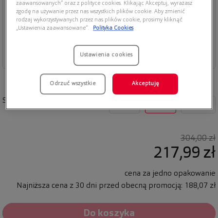
zaawansowanych” oraz z polityce cookies. Klikając Akceptuj, wyrażasz
zgodę na używanie przez nas wszystkich plików cookie. Aby zmienić
rodzaj wykorzystywanych przez nas plików cookie, prosimy kliknąć
„Ustawienia zaawansowane”.
Polityka Cookies
Ustawienia cookies
Odrzuć wszystkie
Akceptuję
Soczewki w opakowaniu
30
90
180
304,00 zł
217,99 zł
cena za jedno opakowanie
Najniższa cena z 30 dni przed obecną promocją: 188,07 zł
Do koszyka