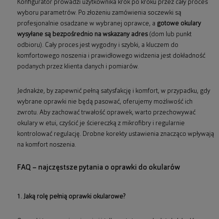
Konfigurator prowadzi użytkownika krok po kroku przez cały proces
wyboru parametrów. Po złożeniu zamówienia soczewki są
profesjonalnie osadzane w wybranej oprawce, a
gotowe okulary
wysyłane są bezpośrednio na wskazany adres
(dom lub punkt
odbioru). Cały proces jest wygodny i szybki, a kluczem do
komfortowego noszenia i prawidłowego widzenia jest dokładność
podanych przez klienta danych i pomiarów.
Jednakże, by zapewnić pełną satysfakcję i komfort, w przypadku, gdy
wybrane oprawki nie będą pasować, oferujemy możliwość ich
zwrotu. Aby zachować trwałość oprawek, warto przechowywać
okulary w etui, czyścić je ściereczką z mikrofibry i regularnie
kontrolować regulację. Drobne korekty ustawienia znacząco wpływają
na komfort noszenia.
FAQ – najczęstsze pytania o oprawki do okularów
1. Jaką rolę pełnią oprawki okularowe?