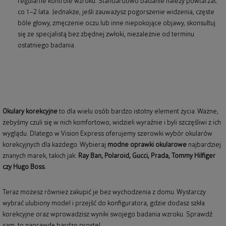
regularne kontrole wzroku. Standardowo badanie należy powtarzać
co 1–2 lata. Jednakże, jeśli zauważysz pogorszenie widzenia, częste
bóle głowy, zmęczenie oczu lub inne niepokojące objawy, skonsultuj
się ze specjalistą bez zbędnej zwłoki, niezależnie od terminu
ostatniego badania.
Okulary korekcyjne
to dla wielu osób bardzo istotny element życia. Ważne,
żebyśmy czuli się w nich komfortowo, widzieli wyraźnie i byli szczęśliwi z ich
wyglądu. Dlatego w Vision Express oferujemy szerowki wybór okularów
korekcyjnych dla każdego. Wybieraj
modne oprawki okularowe
najbardziej
znanych marek, takich jak:
Ray Ban
,
Polaroid
, Gucci, Prada, Tommy Hilfiger
czy Hugo Boss.
Teraz możesz również zakupić je bez wychodzenia z domu. Wystarczy
wybrać ulubiony model i przejść do konfiguratora, gdzie dodasz szkła
korekcyjne oraz wprowadzisz wyniki swojego badania wzroku. Sprawdź
sam, to naprawdę bardzo proste!