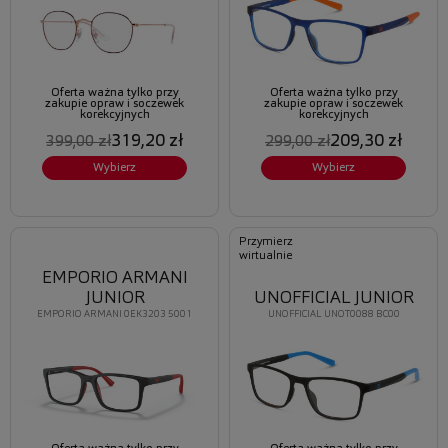
Oferta ważna tylko przy
Oferta ważna tylko przy
zakupie opraw i soczewek
zakupie opraw i soczewek
korekcyjnych
korekcyjnych
319,20 zł
209,30 zł
399,00 zł
299,00 zł
Wybierz
Wybierz
Przymierz
wirtualnie
EMPORIO ARMANI
JUNIOR
UNOFFICIAL JUNIOR
EMPORIO ARMANI 0EK3203 5001
UNOFFICIAL UNOT0088 BC00