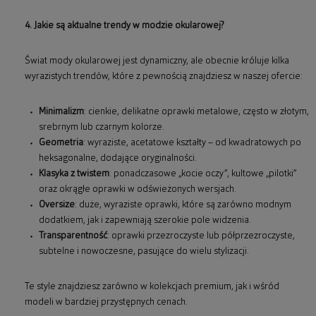
4. Jakie są aktualne trendy w modzie okularowej?
Świat mody okularowej jest dynamiczny, ale obecnie króluje kilka
wyrazistych trendów, które z pewnością znajdziesz w naszej ofercie:
Minimalizm
: cienkie, delikatne oprawki metalowe, często w złotym,
srebrnym lub czarnym kolorze.
Geometria
: wyraziste, acetatowe kształty – od kwadratowych po
heksagonalne, dodające oryginalności.
Klasyka z twistem
: ponadczasowe „kocie oczy”, kultowe „pilotki”
oraz okrągłe oprawki w odświeżonych wersjach.
Oversize
: duże, wyraziste oprawki, które są zarówno modnym
dodatkiem, jak i zapewniają szerokie pole widzenia.
Transparentność
: oprawki przezroczyste lub półprzezroczyste,
subtelne i nowoczesne, pasujące do wielu stylizacji.
Te style znajdziesz zarówno w kolekcjach premium, jak i wśród
modeli w bardziej przystępnych cenach.