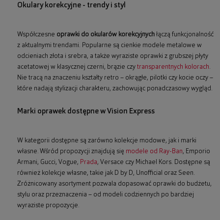
Okulary korekcyjne - trendy i styl
Współczesne
oprawki do okularów korekcyjnych
łączą funkcjonalność
z aktualnymi trendami. Popularne są cienkie modele metalowe w
odcieniach złota i srebra, a także wyraziste oprawki z grubszej płyty
acetatowej w klasycznej czerni, brązie czy
transparentnych kolorach
.
Nie tracą na znaczeniu kształty retro – okrągłe, pilotki czy kocie oczy –
które nadają stylizacji charakteru, zachowując ponadczasowy wygląd.
Marki oprawek dostępne w Vision Express
W kategorii dostępne są zarówno kolekcje modowe, jak i marki
własne. Wśród propozycji znajdują się
modele od Ray-Ban
, Emporio
Armani, Gucci, Vogue,
Prada
, Versace czy Michael Kors. Dostępne są
również kolekcje własne, takie jak D by D, Unofficial oraz Seen.
Zróżnicowany asortyment pozwala dopasować oprawki do budżetu,
stylu oraz przeznaczenia – od modeli codziennych po bardziej
wyraziste propozycje.