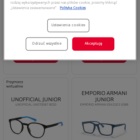
rodzaj wykorzystywanych przez nas plików cookie, prosimy kliknąć
„Ustawienia zaawansowane”.
Polityka Cookies
Ustawienia cookies
Oferta ważna tylko przy
Oferta ważna tylko przy
zakupie opraw i soczewek
zakupie opraw i soczewek
korekcyjnych
korekcyjnych
Odrzuć wszystkie
Akceptuję
159,20 zł
139,30 zł
199,00 zł
199,00 zł
Wybierz
Wybierz
Przymierz
wirtualnie
EMPORIO ARMANI
UNOFFICIAL JUNIOR
JUNIOR
UNOFFICIAL UNOT0087 BC00
EMPORIO ARMANI 0EK3203 5088