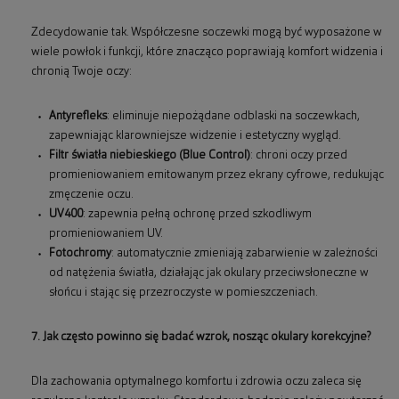
Zdecydowanie tak. Współczesne soczewki mogą być wyposażone w
wiele powłok i funkcji, które znacząco poprawiają komfort widzenia i
chronią Twoje oczy:
Antyrefleks
: eliminuje niepożądane odblaski na soczewkach,
zapewniając klarowniejsze widzenie i estetyczny wygląd.
Filtr światła niebieskiego (Blue Control)
: chroni oczy przed
promieniowaniem emitowanym przez ekrany cyfrowe, redukując
zmęczenie oczu.
UV400
: zapewnia pełną ochronę przed szkodliwym
promieniowaniem UV.
Fotochromy
: automatycznie zmieniają zabarwienie w zależności
od natężenia światła, działając jak okulary przeciwsłoneczne w
słońcu i stając się przezroczyste w pomieszczeniach.
7. Jak często powinno się badać wzrok, nosząc okulary korekcyjne?
Dla zachowania optymalnego komfortu i zdrowia oczu zaleca się