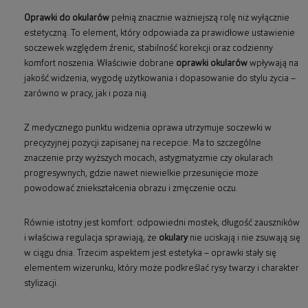
Oprawki do okularów
pełnią znacznie ważniejszą rolę niż wyłącznie
estetyczną. To element, który odpowiada za prawidłowe ustawienie
soczewek względem źrenic, stabilność korekcji oraz codzienny
komfort noszenia. Właściwie dobrane
oprawki okularów
wpływają na
jakość widzenia, wygodę użytkowania i dopasowanie do stylu życia –
zarówno w pracy, jak i poza nią.
Z medycznego punktu widzenia oprawa utrzymuje soczewki w
precyzyjnej pozycji zapisanej na recepcie. Ma to szczególne
znaczenie przy wyższych mocach, astygmatyzmie czy okularach
progresywnych, gdzie nawet niewielkie przesunięcie może
powodować zniekształcenia obrazu i zmęczenie oczu.
Równie istotny jest komfort: odpowiedni mostek, długość zauszników
i właściwa regulacja sprawiają, że
okulary
nie uciskają i nie zsuwają się
w ciągu dnia. Trzecim aspektem jest estetyka – oprawki stały się
elementem wizerunku, który może podkreślać rysy twarzy i charakter
stylizacji.