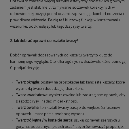
Oprawki to znacznie więcej niż tylko estetyczny dodatek. Ich głównym
zadaniem jest stabilne utrzymywanie soczewek korekcyjnych w
odpowiedniej pozycji przed oczami, zapewniając komfort noszenia i
prawidłowe widzenie. Pełnią też kluczową funkcję w kształtowaniu
wizerunku, podkreślając lub łagodząc rysy twarzy.
2. Jak dobrać oprawki do kształtu twarzy?
Dobór oprawek dopasowanych do kształtu twarzy to klucz do
harmonijnego wyglądu. Oto kilka ogólnych wskazówek, które pomogą
Ci podjąć decyzję:
Twarz okrągła
: postaw na prostokątne lub kanciaste kształty, które
wysmuklą twarz i dodadzą jej charakteru.
Twarz kwadratowa
: wybierz owalne lub zaokrąglone oprawki, aby
złagodzić rysy i nadać im delikatności.
Twarz owalna
: ten kształt twarzy pasuje do większości fasonów
oprawek – masz pełną swobodę wyboru.
Twarz trójkątna / w kształcie serca
: szukaj oprawek szerszych u
góry, np. popularnych „kocich oczu”, aby zrównoważyć proporcje.