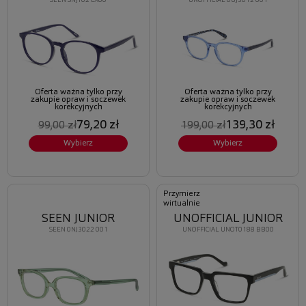
SEEN SNJT02 CX00
UNOFFICIAL 0UJ3012 001
Oferta ważna tylko przy
Oferta ważna tylko przy
zakupie opraw i soczewek
zakupie opraw i soczewek
korekcyjnych
korekcyjnych
79,20 zł
139,30 zł
99,00 zł
199,00 zł
Wybierz
Wybierz
Przymierz
wirtualnie
SEEN JUNIOR
UNOFFICIAL JUNIOR
SEEN 0NJ3022 001
UNOFFICIAL UNOT0188 BB00