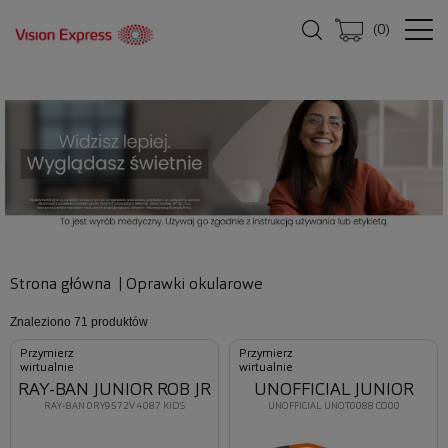
(
0
)
Strona główna
|
Oprawki okularowe
Znaleziono
71 produktów
Przymierz
Przymierz
wirtualnie
wirtualnie
RAY-BAN JUNIOR ROB JR
UNOFFICIAL JUNIOR
RAY-BAN 0RY9572V 4087 KIDS
UNOFFICIAL UNOT0088 CO00