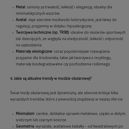
Metal
: ceniony za trwałość, lekkość i elegancję; idealny dla
minimalistycznych wzorów.
Acetat
: daje szerokie możliwości kolorystyczne, jest łatwy do
regulacji, przyjemny w dotyku i hipoalergiczny.
Tworzywa techniczne (np. TR90)
: idealne do okularów sportowych
lub dziecięcych, ze względu na elastyczność, lekkość i odporność
na uszkodzenia.
Materiały ekologiczne
: coraz popularniejsze rozwiązania
przyjazne dla środowiska, takie jak tworzywa z recyklingu,
materiały biodegradowalne czy pochodzenia roślinnego.
4. Jakie są aktualne trendy w modzie okularowej?
Świat mody okularowej jest dynamiczny, ale obecnie króluje kilka
wyrazistych trendów, które z pewnością znajdziesz w naszej ofercie:
Minimalizm
: cienkie, delikatne oprawki metalowe, często w złotym,
srebrnym lub czarnym kolorze.
Geometria
: wyraziste, acetatowe kształty – od kwadratowych po