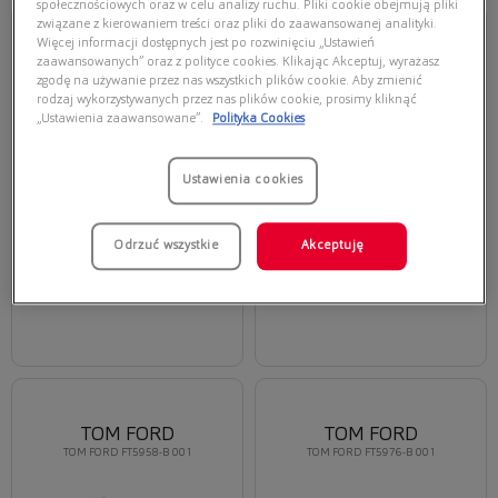
społecznościowych oraz w celu analizy ruchu. Pliki cookie obejmują pliki
związane z kierowaniem treści oraz pliki do zaawansowanej analityki.
Więcej informacji dostępnych jest po rozwinięciu „Ustawień
TOM FORD
TOM FORD
zaawansowanych” oraz z polityce cookies. Klikając Akceptuj, wyrażasz
TOM FORD FT6035-B 001
TOM FORD FT6032-B 056
zgodę na używanie przez nas wszystkich plików cookie. Aby zmienić
rodzaj wykorzystywanych przez nas plików cookie, prosimy kliknąć
„Ustawienia zaawansowane”.
Polityka Cookies
Ustawienia cookies
Odrzuć wszystkie
Akceptuję
1735,00 zł
1525,00 zł
TOM FORD
TOM FORD
TOM FORD FT5958-B 001
TOM FORD FT5976-B 001