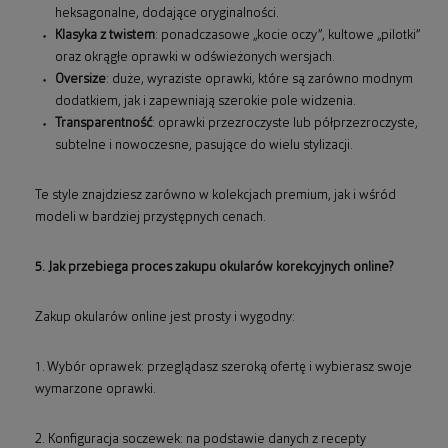
heksagonalne, dodające oryginalności.
Klasyka z twistem
: ponadczasowe „kocie oczy”, kultowe „pilotki”
oraz okrągłe oprawki w odświeżonych wersjach.
Oversize
: duże, wyraziste oprawki, które są zarówno modnym
dodatkiem, jak i zapewniają szerokie pole widzenia.
Transparentność
: oprawki przezroczyste lub półprzezroczyste,
subtelne i nowoczesne, pasujące do wielu stylizacji.
Te style znajdziesz zarówno w kolekcjach premium, jak i wśród
modeli w bardziej przystępnych cenach.
5. Jak przebiega proces zakupu okularów korekcyjnych online?
Zakup okularów online jest prosty i wygodny:
1. Wybór oprawek: przeglądasz szeroką ofertę i wybierasz swoje
wymarzone oprawki.
2. Konfiguracja soczewek: na podstawie danych z recepty