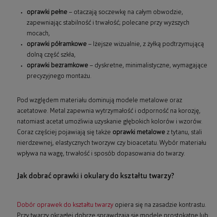
oprawki pełne
– otaczają soczewkę na całym obwodzie,
zapewniając stabilność i trwałość; polecane przy wyższych
mocach,
oprawki półramkowe
– lżejsze wizualnie, z żyłką podtrzymującą
dolną część szkła,
oprawki bezramkowe
– dyskretne, minimalistyczne, wymagające
precyzyjnego montażu.
Pod względem materiału dominują modele metalowe oraz
acetatowe. Metal zapewnia wytrzymałość i odporność na korozję,
natomiast acetat umożliwia uzyskanie głębokich kolorów i wzorów.
Coraz częściej pojawiają się także
oprawki metalowe
z tytanu, stali
nierdzewnej, elastycznych tworzyw czy bioacetatu. Wybór materiału
wpływa na wagę, trwałość i sposób dopasowania do twarzy.
Jak dobrać oprawki i okulary do kształtu twarzy?
Dobór oprawek do kształtu twarzy
opiera się na zasadzie kontrastu.
Przy twarzy okrągłej dobrze sprawdzają się modele prostokątne lub