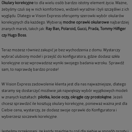
Okulary korekcyjne
to dla wielu osób bardzo istotny element życia. Ważne,
żebyśmy czuli się w nich komfortowo, widzieli wyraźnie i byli szczęśliwi z ich
wyglądu. Dlatego w Vision Express oferujemy szerowki wybór okularów
korekcyjnych dla każdego. Wybieraj
modne oprawki okularowe
najbardziej
znanych marek, takich jak:
Ray Ban
,
Polaroid
, Gucci, Prada, Tommy Hilfiger
czy Hugo Boss.
Teraz możesz również zakupić je bez wychodzenia z domu. Wystarczy
wybrać ulubiony model i przejść do konfiguratora, gdzie dodasz szkła
korekcyjne oraz wprowadzisz wyniki swojego badania wzroku. Sprawdź
sam, to naprawdę bardzo proste!
W Vision Express zadowolenie klienta jest dla nas najważniejsze, dlatego
staramy się dostarczyć możliwie jak największy wybór wyjątkowych modeli
w znanych kształtach:
pilotka, kocie oczy, okrągłe czy prostokątne.
Jeżeli
chcesz sprawdzić ile kosztują okulary korekcyjne, ponieważ ważna jest dla
Ciebie cena, wystarczy, że dodasz swoje oprawki do Konfiguratora i
wybierzesz soczewki korekcyjne.
Jesteśmy przekonani, że każdy znajdzie tu coś dla siebie w sposób prosty i