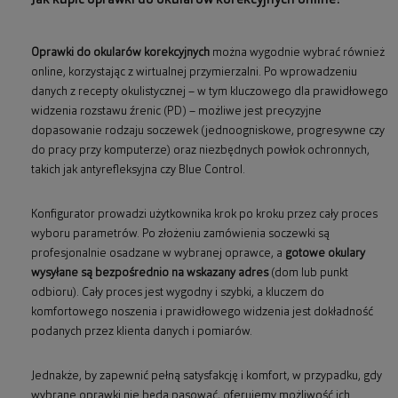
Jak kupić oprawki do okularów korekcyjnych online?
Oprawki do okularów korekcyjnych
można wygodnie wybrać również
online, korzystając z wirtualnej przymierzalni. Po wprowadzeniu
danych z recepty okulistycznej – w tym kluczowego dla prawidłowego
widzenia rozstawu źrenic (PD) – możliwe jest precyzyjne
dopasowanie rodzaju soczewek (jednoogniskowe, progresywne czy
do pracy przy komputerze) oraz niezbędnych powłok ochronnych,
takich jak antyrefleksyjna czy Blue Control.
Konfigurator prowadzi użytkownika krok po kroku przez cały proces
wyboru parametrów. Po złożeniu zamówienia soczewki są
profesjonalnie osadzane w wybranej oprawce, a
gotowe okulary
wysyłane są bezpośrednio na wskazany adres
(dom lub punkt
odbioru). Cały proces jest wygodny i szybki, a kluczem do
komfortowego noszenia i prawidłowego widzenia jest dokładność
podanych przez klienta danych i pomiarów.
Jednakże, by zapewnić pełną satysfakcję i komfort, w przypadku, gdy
wybrane oprawki nie będą pasować, oferujemy możliwość ich