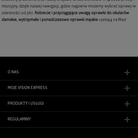
intuicyjny, dzięki naszej nawigacji, gdzie najpierw możemy wybrać oprawy w
zależności od płci.
Kobiecie i przyciągające uwagę
oprawki do okularów
damskie
, wytrzymałe i ponadczasowe
oprawki męskie
czekają na Was!
O NAS
MOJE VISION EXPRESS
PRODUKTY I USŁUGI
REGULAMINY