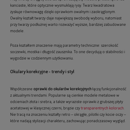
kanciaste, które optycznie wysmuklają rysy. Twarz kwadratowa
zyskuje równowagę dzięki oprawkom owalnym i zaokrąglonym.
Owalny kształt twarzy daje największą swobodę wyboru, natomiast
przy twarzy podłużnej warto rozważyć wyższe, bardziej zabudowane
modele.
Poza kształtem znaczenie mają parametry techniczne: szerokość
soczewki, mostka i długość zausznika. To one decydują o stabilności i
wygodzie w codziennym użytkowaniu.
Okulary korekcyjne - trendy i styl
Współczesne
oprawki do okularów korekcyjnych
łączą funkcjonalność
z aktualnymi trendami. Popularne są cienkie modele metalowe w
odcieniach złota i srebra, a także wyraziste oprawki z grubszej płyty
acetatowej w klasycznej czerni, brązie czy
transparentnych kolorach
.
Nie tracą na znaczeniu kształty retro – okrągłe, pilotki czy kocie oczy –
które nadają stylizacji charakteru, zachowując ponadczasowy wygląd.