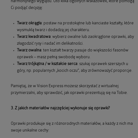
harmonijnego wyglądu. Oto kilka ogólnych wskazówek, które pomogą
Ci podjąć decyzję:
Twarz okrągła
: postaw na prostokątne lub kanciaste kształty, które
wysmuklą twarz i dodadzą jej charakteru.
Twarz kwadratowa
: wybierz owalne lub zaokrąglone oprawki, aby
złagodzić rysy i nadać im delikatności.
Twarz owalna
: ten kształt twarzy pasuje do większości fasonów
oprawek – masz pełną swobodę wyboru.
Twarz trójkątna / w kształcie serca
: szukaj oprawek szerszych u
góry, np. popularnych „kocich oczu”, aby zrównoważyć proporcje.
Pamiętaj, że w Vision Express możesz skorzystać z wirtualnej
przymierzalni, aby sprawdzić, jak oprawki prezentują się na Tobie.
3. Z jakich materiałów najczęściej wykonuje się oprawki?
Oprawki produkuje się z różnorodnych materiałów, a każdy z nich ma
swoje unikalne cechy: