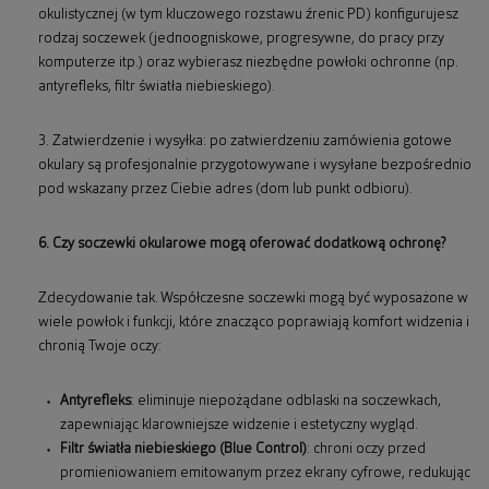
okulistycznej (w tym kluczowego rozstawu źrenic PD) konfigurujesz
rodzaj soczewek (jednoogniskowe, progresywne, do pracy przy
komputerze itp.) oraz wybierasz niezbędne powłoki ochronne (np.
antyrefleks, filtr światła niebieskiego).
3. Zatwierdzenie i wysyłka: po zatwierdzeniu zamówienia gotowe
okulary są profesjonalnie przygotowywane i wysyłane bezpośrednio
pod wskazany przez Ciebie adres (dom lub punkt odbioru).
6. Czy soczewki okularowe mogą oferować dodatkową ochronę?
Zdecydowanie tak. Współczesne soczewki mogą być wyposażone w
wiele powłok i funkcji, które znacząco poprawiają komfort widzenia i
chronią Twoje oczy:
Antyrefleks
: eliminuje niepożądane odblaski na soczewkach,
zapewniając klarowniejsze widzenie i estetyczny wygląd.
Filtr światła niebieskiego (Blue Control)
: chroni oczy przed
promieniowaniem emitowanym przez ekrany cyfrowe, redukując