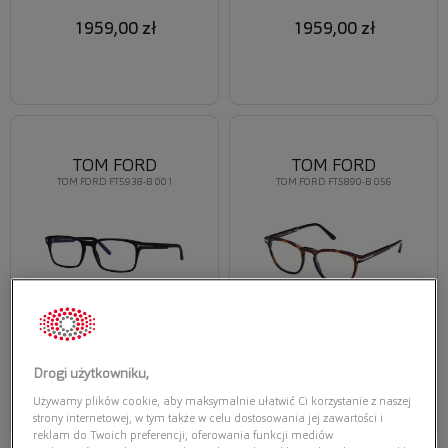
1959,00 zł
1959,00 zł
TOM FORD
TOM FORD
TOM FORD FT5938-B 001
TOM FORD FT5890-B 056
1509,00 zł
1909,00 zł
Drogi użytkowniku,
Używamy plików cookie, aby maksymalnie ułatwić Ci korzystanie z naszej
strony internetowej, w tym także w celu dostosowania jej zawartości i
reklam do Twoich preferencji, oferowania funkcji mediów