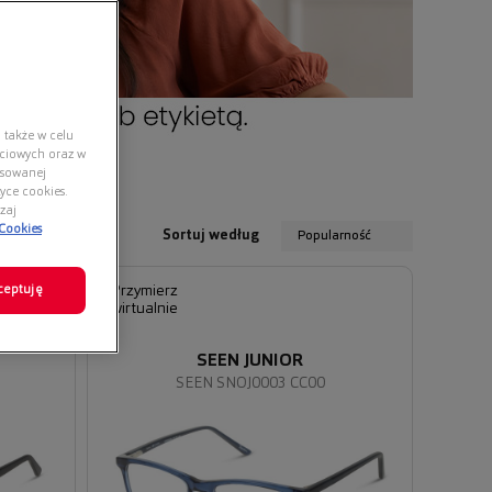
 także w celu
ściowych oraz w
nsowanej
yce cookies.
zaj
 Cookies
Sortuj według
Popularność
ceptuję
Przymierz
wirtualnie
SEEN JUNIOR
SEEN SNOJ0003 CC00