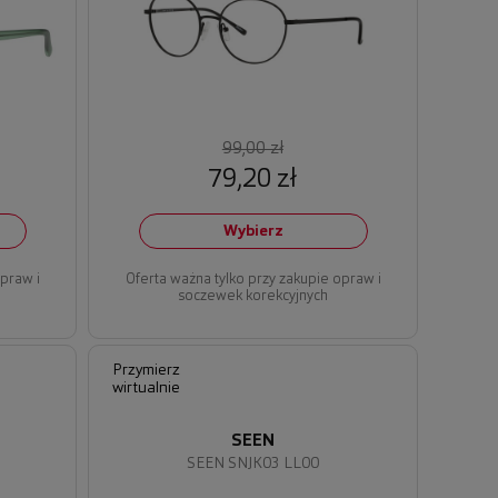
99,00 zł
79,20 zł
Wybierz
opraw i
Oferta ważna tylko przy zakupie opraw i
soczewek korekcyjnych
Przymierz
wirtualnie
SEEN
SEEN SNJK03 LL00