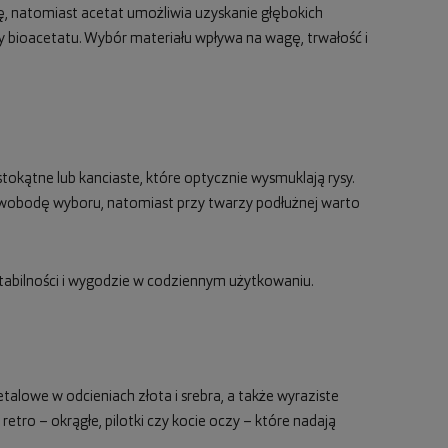
 natomiast acetat umożliwia uzyskanie głębokich
zy bioacetatu. Wybór materiału wpływa na wagę, trwałość i
tokątne lub kanciaste, które optycznie wysmuklają rysy.
wobodę wyboru, natomiast przy twarzy podłużnej warto
tabilności i wygodzie w codziennym użytkowaniu.
alowe w odcieniach złota i srebra, a także wyraziste
 retro – okrągłe, pilotki czy kocie oczy – które nadają