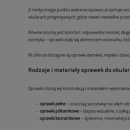
Z medycznego punktu widzenia oprawa utrzymuje socze
okularach progresywnych, gdzie nawet niewielkie prz
Równie istotny jest komfort: odpowiedni mostek, długo
estetyka – oprawki stały się elementem wizerunku, który
W ofercie dostępne są oprawki damskie, męskie i dzie
Rodzaje i materiały oprawek do okula
Oprawki różnią się konstrukcją i materiałem wykonania.
oprawki pełne
– otaczają soczewkę na całym obw
oprawki półramkowe
– lżejsze wizualnie, z żyłk
oprawki bezramkowe
– dyskretne, minimalisty