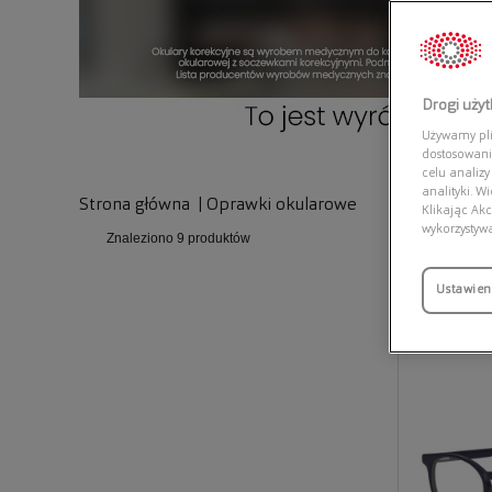
Drogi uży
Używamy plik
dostosowani
celu analizy
analityki. W
Strona główna
|
Oprawki okularowe
Klikając Akc
wykorzystyw
Znaleziono
9 produktów
Przymierz
Ustawien
wirtualnie