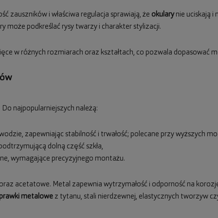
ść zauszników i właściwa regulacja sprawiają, że
okulary
nie uciskają i
 może podkreślać rysy twarzy i charakter stylizacji.
cięce w różnych rozmiarach oraz kształtach, co pozwala dopasować mod
rów
 Do najpopularniejszych należą:
odzie, zapewniając stabilność i trwałość; polecane przy wyższych mo
ą podtrzymującą dolną część szkła,
czne, wymagające precyzyjnego montażu.
az acetatowe. Metal zapewnia wytrzymałość i odporność na korozję,
prawki metalowe
z tytanu, stali nierdzewnej, elastycznych tworzyw c