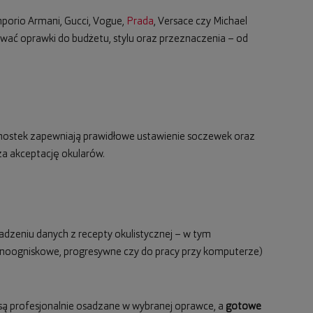
mporio Armani, Gucci, Vogue,
Prada
, Versace czy Michael
ować oprawki do budżetu, stylu oraz przeznaczenia – od
ny mostek zapewniają prawidłowe ustawienie soczewek oraz
a akceptację okularów.
adzeniu danych z recepty okulistycznej – w tym
dnoogniskowe, progresywne czy do pracy przy komputerze)
są profesjonalnie osadzane w wybranej oprawce, a
gotowe