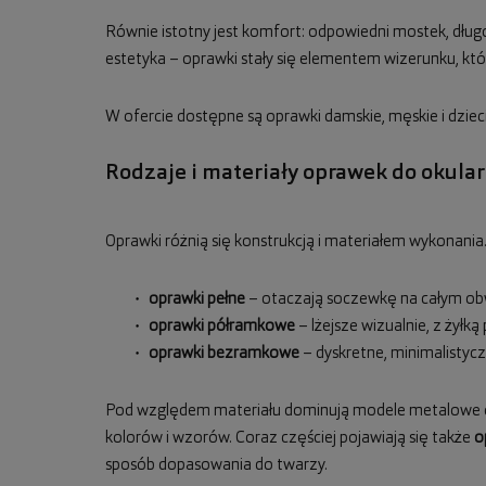
Równie istotny jest komfort: odpowiedni mostek, długo
estetyka – oprawki stały się elementem wizerunku, który
W ofercie dostępne są oprawki damskie, męskie i dzie
Rodzaje i materiały oprawek do okula
Oprawki różnią się konstrukcją i materiałem wykonania.
oprawki pełne
– otaczają soczewkę na całym obw
oprawki półramkowe
– lżejsze wizualnie, z żyłk
oprawki bezramkowe
– dyskretne, minimalisty
Pod względem materiału dominują modele metalowe or
kolorów i wzorów. Coraz częściej pojawiają się także
o
sposób dopasowania do twarzy.