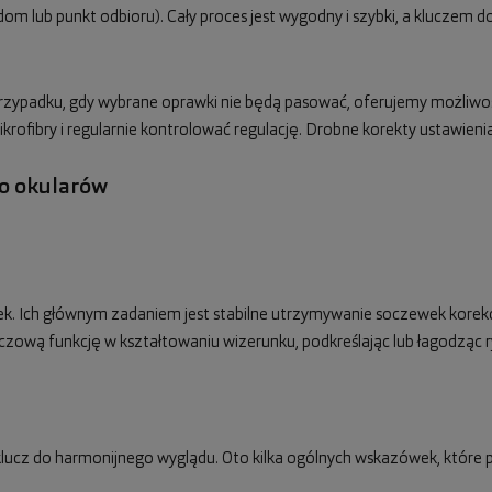
dom lub punkt odbioru). Cały proces jest wygodny i szybki, a kluczem
 przypadku, gdy wybrane oprawki nie będą pasować, oferujemy możliw
mikrofibry i regularnie kontrolować regulację. Drobne korekty ustawie
do okularów
tek. Ich głównym zadaniem jest stabilne utrzymywanie soczewek korek
uczową funkcję w kształtowaniu wizerunku, podkreślając lub łagodząc r
ucz do harmonijnego wyglądu. Oto kilka ogólnych wskazówek, które 