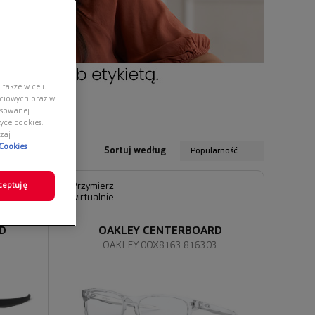
 także w celu
ściowych oraz w
nsowanej
yce cookies.
zaj
 Cookies
Sortuj według
Popularność
ceptuję
Przymierz
wirtualnie
D
OAKLEY CENTERBOARD
1
OAKLEY 0OX8163 816303