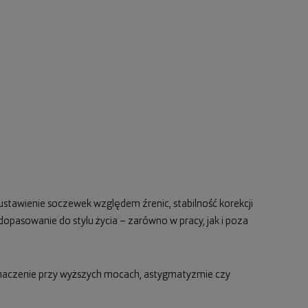
ustawienie soczewek względem źrenic, stabilność korekcji
opasowanie do stylu życia – zarówno w pracy, jak i poza
 znaczenie przy wyższych mocach, astygmatyzmie czy