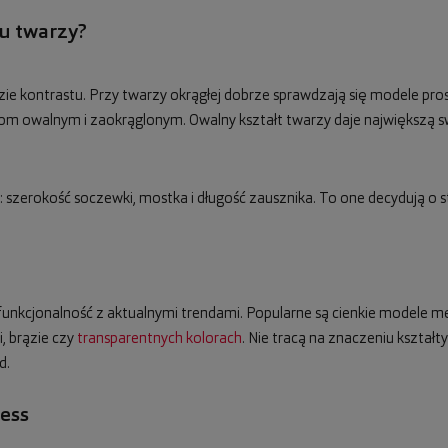
tu twarzy?
zie kontrastu. Przy twarzy okrągłej dobrze sprawdzają się modele pros
 owalnym i zaokrąglonym. Owalny kształt twarzy daje największą s
szerokość soczewki, mostka i długość zausznika. To one decydują o s
funkcjonalność z aktualnymi trendami. Popularne są cienkie modele met
i, brązie czy
transparentnych kolorach
. Nie tracą na znaczeniu kształty
d.
ess