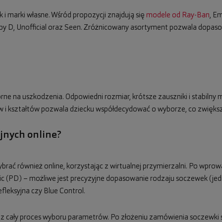
i marki własne. Wśród propozycji znajdują się
modele od Ray-Ban
, E
 D by D, Unofficial oraz Seen. Zróżnicowany asortyment pozwala dopas
porne na uszkodzenia. Odpowiedni rozmiar, krótsze zauszniki i stabil
w i kształtów pozwala dziecku współdecydować o wyborze, co zwiększ
yjnych online?
ać również online, korzystając z wirtualnej przymierzalni. Po wprow
c (PD) – możliwe jest precyzyjne dopasowanie rodzaju soczewek (je
fleksyjna czy Blue Control.
ez cały proces wyboru parametrów. Po złożeniu zamówienia soczewki 