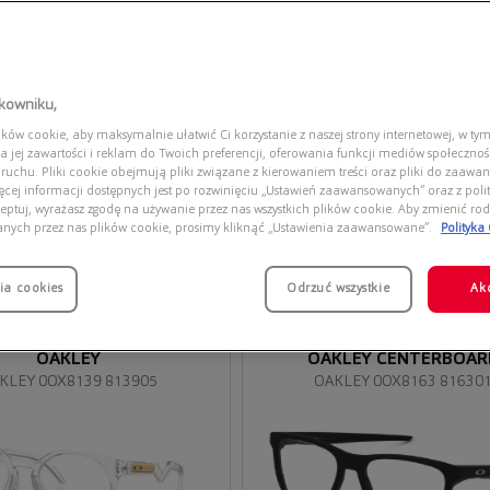
tkowniku,
ów cookie, aby maksymalnie ułatwić Ci korzystanie z naszej strony internetowej, w tym
a jej zawartości i reklam do Twoich preferencji, oferowania funkcji mediów społeczno
 ruchu. Pliki cookie obejmują pliki związane z kierowaniem treści oraz pliki do zaawa
ięcej informacji dostępnych jest po rozwinięciu „Ustawień zaawansowanych” oraz z polit
eptuj, wyrażasz zgodę na używanie przez nas wszystkich plików cookie. Aby zmienić rod
anych przez nas plików cookie, prosimy kliknąć „Ustawienia zaawansowane”.
Polityka
ia cookies
Przymierz
Odrzuć wszystkie
Ak
wirtualnie
OAKLEY
OAKLEY CENTERBOAR
KLEY 0OX8139 813905
OAKLEY 0OX8163 81630