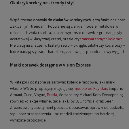
Okulary korekcyjne - trendy i styl
Współczesne
oprawki do okularów korekcyjnych
łączą funkcjonalność
z aktualnymi trendami. Popularne są cienkie modele metalowe w
odcieniach złota i srebra, a także wyraziste oprawki z grubszej płyty
acetatowej w klasycznej czerni, brązie czy
transparentnych kolorach
.
Nie tracą na znaczeniu kształty retro – okrągłe, pilotki czy kocie oczy –
które nadają stylizacji charakteru, zachowując ponadczasowy wygląd.
Marki oprawek dostępne w Vision Express
W kategorii dostępne są zarówno kolekcje modowe, jak i marki
własne. Wśród propozycji znajdują się
modele od Ray-Ban
, Emporio
Armani, Gucci, Vogue,
Prada
, Versace czy Michael Kors. Dostępne są
również kolekcje własne, takie jak D by D, Unofficial oraz Seen.
Zróżnicowany asortyment pozwala dopasować oprawki do budżetu,
stylu oraz przeznaczenia – od modeli codziennych po bardziej
wyraziste propozycje.