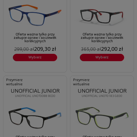
Oferta ważna tylko przy
Oferta ważna tylko przy
zakupie opraw i soczewek
zakupie opraw i soczewek
korekcyjnych
korekcyjnych
209,30 zł
292,00 zł
299,00 zł
365,00 zł
Wybierz
Wybierz
Przymierz
Przymierz
wirtualnie
wirtualnie
UNOFFICIAL JUNIOR
UNOFFICIAL JUNIOR
UNOFFICIAL UNOT0088 BC00
UNOFFICIAL UNOT0183 GE00