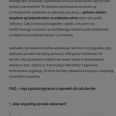
Konfigurator prowadzi użytkownika krok po kroku przez cały proces
wyboru parametrów. Po złożeniu zamówienia soczewki są
profesjonalnie osadzane w wybranej oprawce, a
gotowe okulary
wysyłane są bezpośrednio na wskazany adres
(dom lub punkt
odbioru). Cały proces jest wygodny i szybki, a kluczem do
komfortowego noszenia i prawidłowego widzenia jest dokładność
podanych przez klienta danych i pomiarów.
Jednakże, by zapewnić pełną satysfakcję i komfort, w przypadku, gdy
wybrane oprawki nie będą pasować, oferujemy możliwość ich
zwrotu. Aby zachować trwałość oprawek, warto przechowywać
okulary w etui, czyścić je ściereczką z mikrofibry i regularnie
kontrolować regulację. Drobne korekty ustawienia znacząco wpływają
na komfort noszenia.
FAQ – najczęstsze pytania o oprawki do okularów
1. Jaką rolę pełnią oprawki okularowe?