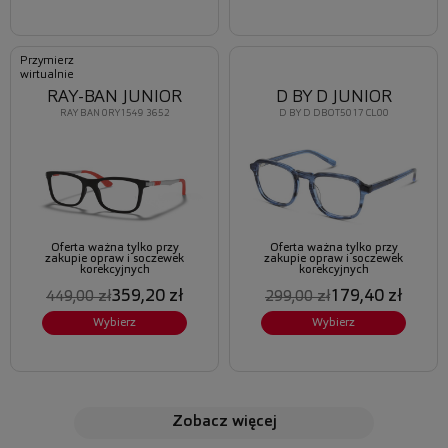
Przymierz
wirtualnie
RAY-BAN JUNIOR
D BY D JUNIOR
RAY BAN 0RY1549 3652
D BY D DBOT5017 CL00
Oferta ważna tylko przy
Oferta ważna tylko przy
zakupie opraw i soczewek
zakupie opraw i soczewek
korekcyjnych
korekcyjnych
359,20 zł
179,40 zł
449,00 zł
299,00 zł
Wybierz
Wybierz
zobacz więcej