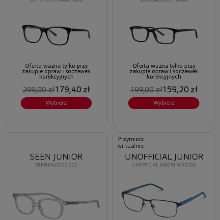
DBYD DBOT5006 BB00
SEEN SNOJ0003 BX00
Oferta ważna tylko przy
Oferta ważna tylko przy
zakupie opraw i soczewek
zakupie opraw i soczewek
korekcyjnych
korekcyjnych
179,40 zł
159,20 zł
299,00 zł
199,00 zł
Wybierz
Wybierz
Przymierz
wirtualnie
SEEN JUNIOR
UNOFFICIAL JUNIOR
SEEN 0NJ3022 002
UNOFFICIAL UNOT0163 CC00