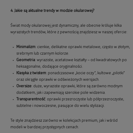
4. Jakie są aktualne trendy w modzie okularowej?
Świat mody okularowej jest dynamiczny, ale obecnie króluje kilka
wyrazistych trendów, które z pewnością znajdziesz w naszej ofercie:
Minimalizm
: cienkie, delikatne oprawki metalowe, często w złotym,
srebrnym lub czarnym kolorze.
Geometria
: wyraziste, acetatowe kształty – od kwadratowych po
heksagonalne, dodające oryginalności.
Klasyka z twistem
: ponadczasowe „kocie oczy”, kultowe „pilotki”
oraz okrągłe oprawki w odświeżonych wersjach.
Oversize
: duże, wyraziste oprawki, które są zarówno modnym
dodatkiem, jak i zapewniają szerokie pole widzenia.
Transparentność
: oprawki przezroczyste lub półprzezroczyste,
subtelne i nowoczesne, pasujące do wielu stylizacji.
Te style znajdziesz zarówno w kolekcjach premium, jak i wśród
modeli w bardziej przystępnych cenach.