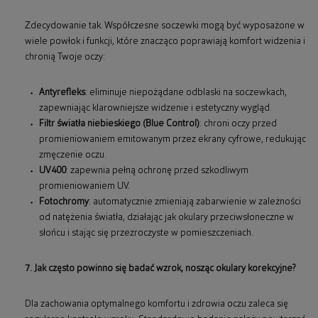
Zdecydowanie tak. Współczesne soczewki mogą być wyposażone w
wiele powłok i funkcji, które znacząco poprawiają komfort widzenia i
chronią Twoje oczy:
Antyrefleks
: eliminuje niepożądane odblaski na soczewkach,
zapewniając klarowniejsze widzenie i estetyczny wygląd.
Filtr światła niebieskiego (Blue Control)
: chroni oczy przed
promieniowaniem emitowanym przez ekrany cyfrowe, redukując
zmęczenie oczu.
UV400
: zapewnia pełną ochronę przed szkodliwym
promieniowaniem UV.
Fotochromy
: automatycznie zmieniają zabarwienie w zależności
od natężenia światła, działając jak okulary przeciwsłoneczne w
słońcu i stając się przezroczyste w pomieszczeniach.
7. Jak często powinno się badać wzrok, nosząc okulary korekcyjne?
Dla zachowania optymalnego komfortu i zdrowia oczu zaleca się