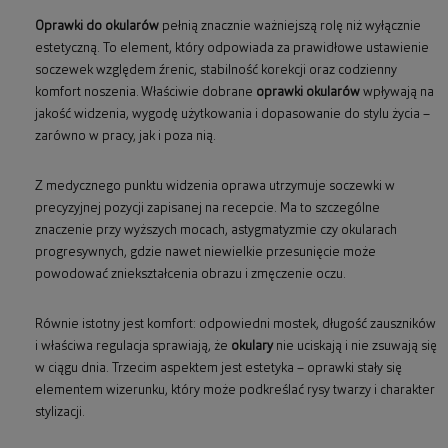
Oprawki do okularów
pełnią znacznie ważniejszą rolę niż wyłącznie
estetyczną. To element, który odpowiada za prawidłowe ustawienie
soczewek względem źrenic, stabilność korekcji oraz codzienny
komfort noszenia. Właściwie dobrane
oprawki okularów
wpływają na
jakość widzenia, wygodę użytkowania i dopasowanie do stylu życia –
zarówno w pracy, jak i poza nią.
Z medycznego punktu widzenia oprawa utrzymuje soczewki w
precyzyjnej pozycji zapisanej na recepcie. Ma to szczególne
znaczenie przy wyższych mocach, astygmatyzmie czy okularach
progresywnych, gdzie nawet niewielkie przesunięcie może
powodować zniekształcenia obrazu i zmęczenie oczu.
Równie istotny jest komfort: odpowiedni mostek, długość zauszników
i właściwa regulacja sprawiają, że
okulary
nie uciskają i nie zsuwają się
w ciągu dnia. Trzecim aspektem jest estetyka – oprawki stały się
elementem wizerunku, który może podkreślać rysy twarzy i charakter
stylizacji.