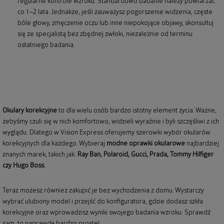
regularne kontrole wzroku. Standardowo badanie należy powtarzać
co 1–2 lata. Jednakże, jeśli zauważysz pogorszenie widzenia, częste
bóle głowy, zmęczenie oczu lub inne niepokojące objawy, skonsultuj
się ze specjalistą bez zbędnej zwłoki, niezależnie od terminu
ostatniego badania.
Okulary korekcyjne
to dla wielu osób bardzo istotny element życia. Ważne,
żebyśmy czuli się w nich komfortowo, widzieli wyraźnie i byli szczęśliwi z ich
wyglądu. Dlatego w Vision Express oferujemy szerowki wybór okularów
korekcyjnych dla każdego. Wybieraj
modne oprawki okularowe
najbardziej
znanych marek, takich jak:
Ray Ban
,
Polaroid
, Gucci, Prada, Tommy Hilfiger
czy Hugo Boss.
Teraz możesz również zakupić je bez wychodzenia z domu. Wystarczy
wybrać ulubiony model i przejść do konfiguratora, gdzie dodasz szkła
korekcyjne oraz wprowadzisz wyniki swojego badania wzroku. Sprawdź
sam, to naprawdę bardzo proste!