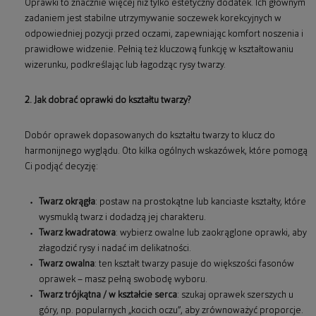
Oprawki to znacznie więcej niż tylko estetyczny dodatek. Ich głównym
zadaniem jest stabilne utrzymywanie soczewek korekcyjnych w
odpowiedniej pozycji przed oczami, zapewniając komfort noszenia i
prawidłowe widzenie. Pełnią też kluczową funkcję w kształtowaniu
wizerunku, podkreślając lub łagodząc rysy twarzy.
2. Jak dobrać oprawki do kształtu twarzy?
Dobór oprawek dopasowanych do kształtu twarzy to klucz do
harmonijnego wyglądu. Oto kilka ogólnych wskazówek, które pomogą
Ci podjąć decyzję:
Twarz okrągła
: postaw na prostokątne lub kanciaste kształty, które
wysmuklą twarz i dodadzą jej charakteru.
Twarz kwadratowa
: wybierz owalne lub zaokrąglone oprawki, aby
złagodzić rysy i nadać im delikatności.
Twarz owalna
: ten kształt twarzy pasuje do większości fasonów
oprawek – masz pełną swobodę wyboru.
Twarz trójkątna / w kształcie serca
: szukaj oprawek szerszych u
góry, np. popularnych „kocich oczu”, aby zrównoważyć proporcje.