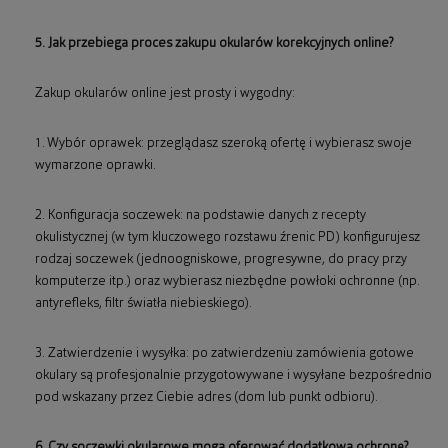
5. Jak przebiega proces zakupu okularów korekcyjnych online?
Zakup okularów online jest prosty i wygodny:
1. Wybór oprawek: przeglądasz szeroką ofertę i wybierasz swoje
wymarzone oprawki.
2. Konfiguracja soczewek: na podstawie danych z recepty
okulistycznej (w tym kluczowego rozstawu źrenic PD) konfigurujesz
rodzaj soczewek (jednoogniskowe, progresywne, do pracy przy
komputerze itp.) oraz wybierasz niezbędne powłoki ochronne (np.
antyrefleks, filtr światła niebieskiego).
3. Zatwierdzenie i wysyłka: po zatwierdzeniu zamówienia gotowe
okulary są profesjonalnie przygotowywane i wysyłane bezpośrednio
pod wskazany przez Ciebie adres (dom lub punkt odbioru).
6. Czy soczewki okularowe mogą oferować dodatkową ochronę?