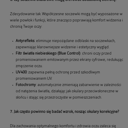
Zdecydowanie tak. Współczesne soczewki mogą być wyposażone w
wiele powłok i funkcji, które znacząco poprawiają komfort widzenia i
chronią Twoje oczy:
Antyrefleks
: eliminuje niepożądane odblaski na soczewkach,
zapewniając klarowniejsze widzenie i estetyczny wygląd.
Filtr światła niebieskiego (Blue Control)
: chroni oczy przed
promieniowaniem emitowanym przez ekrany cyfrowe, redukując
zmęczenie oczu.
UV400
: zapewnia pełną ochronę przed szkodliwym
promieniowaniem UV.
Fotochromy
: automatycznie zmieniają zabarwienie w zależności
od natężenia światła, działając jak okulary przeciwsłoneczne w
słońcu i stając się przezroczyste w pomieszczeniach.
7. Jak często powinno się badać wzrok, nosząc okulary korekcyjne?
Dla zachowania optymalnego komfortu i zdrowia oczu zaleca się