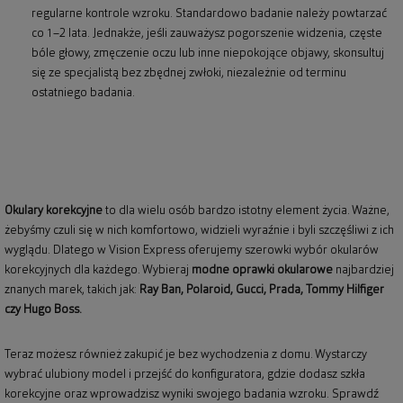
regularne kontrole wzroku. Standardowo badanie należy powtarzać
co 1–2 lata. Jednakże, jeśli zauważysz pogorszenie widzenia, częste
bóle głowy, zmęczenie oczu lub inne niepokojące objawy, skonsultuj
się ze specjalistą bez zbędnej zwłoki, niezależnie od terminu
ostatniego badania.
Okulary korekcyjne
to dla wielu osób bardzo istotny element życia. Ważne,
żebyśmy czuli się w nich komfortowo, widzieli wyraźnie i byli szczęśliwi z ich
wyglądu. Dlatego w Vision Express oferujemy szerowki wybór okularów
korekcyjnych dla każdego. Wybieraj
modne oprawki okularowe
najbardziej
znanych marek, takich jak:
Ray Ban
,
Polaroid
, Gucci, Prada, Tommy Hilfiger
czy Hugo Boss.
Teraz możesz również zakupić je bez wychodzenia z domu. Wystarczy
wybrać ulubiony model i przejść do konfiguratora, gdzie dodasz szkła
korekcyjne oraz wprowadzisz wyniki swojego badania wzroku. Sprawdź