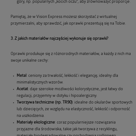
góry, np. popularnych „kocich oczu”, aby zrównoważyć proporcje.
Pamiętaj, że w Vision Express możesz skorzystać z wirtualnej
przymierzalni, aby sprawdzić, jak oprawki prezentują się na Tobie.
3. Z jakich materiałów najczęściej wykonuje się oprawki?
Oprawki produkuje się z różnorodnych materiałów, a każdy z nich ma
swoje unikalne cechy:
Metal
: ceniony za trwałość, lekkość i elegancję; idealny dla
minimalistycznych wzorów.
Acetat
: daje szerokie możliwości kolorystyczne, jest łatwy do
regulacji, przyjemny w dotyku i hipoalergiczny.
Tworzywa techniczne (np. TR90)
: idealne do okularów sportowych
lub dziecięcych, ze względu na elastyczność, lekkość i odporność
na uszkodzenia.
Materiały ekologiczne
: coraz popularniejsze rozwiązania
przyjazne dla środowiska, takie jak tworzywa z recyklingu,
materiały biodegradowalne czy pochodzenia roślinnego.