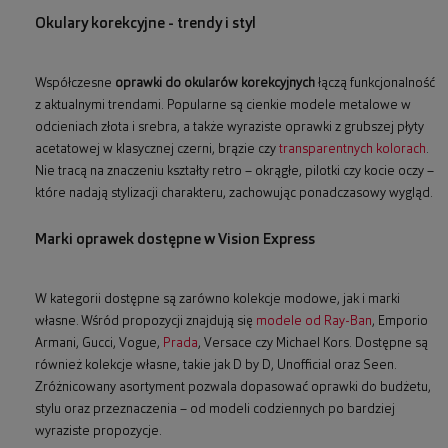
Okulary korekcyjne - trendy i styl
Współczesne
oprawki do okularów korekcyjnych
łączą funkcjonalność
z aktualnymi trendami. Popularne są cienkie modele metalowe w
odcieniach złota i srebra, a także wyraziste oprawki z grubszej płyty
acetatowej w klasycznej czerni, brązie czy
transparentnych kolorach
.
Nie tracą na znaczeniu kształty retro – okrągłe, pilotki czy kocie oczy –
które nadają stylizacji charakteru, zachowując ponadczasowy wygląd.
Marki oprawek dostępne w Vision Express
W kategorii dostępne są zarówno kolekcje modowe, jak i marki
własne. Wśród propozycji znajdują się
modele od Ray-Ban
, Emporio
Armani, Gucci, Vogue,
Prada
, Versace czy Michael Kors. Dostępne są
również kolekcje własne, takie jak D by D, Unofficial oraz Seen.
Zróżnicowany asortyment pozwala dopasować oprawki do budżetu,
stylu oraz przeznaczenia – od modeli codziennych po bardziej
wyraziste propozycje.