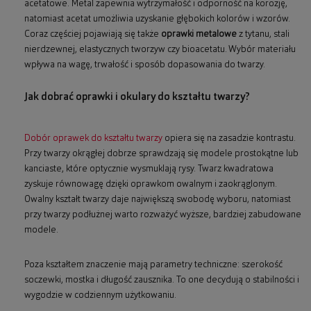
acetatowe. Metal zapewnia wytrzymałość i odporność na korozję,
natomiast acetat umożliwia uzyskanie głębokich kolorów i wzorów.
Coraz częściej pojawiają się także
oprawki metalowe
z tytanu, stali
nierdzewnej, elastycznych tworzyw czy bioacetatu. Wybór materiału
wpływa na wagę, trwałość i sposób dopasowania do twarzy.
Jak dobrać oprawki i okulary do kształtu twarzy?
Dobór oprawek do kształtu twarzy
opiera się na zasadzie kontrastu.
Przy twarzy okrągłej dobrze sprawdzają się modele prostokątne lub
kanciaste, które optycznie wysmuklają rysy. Twarz kwadratowa
zyskuje równowagę dzięki oprawkom owalnym i zaokrąglonym.
Owalny kształt twarzy daje największą swobodę wyboru, natomiast
przy twarzy podłużnej warto rozważyć wyższe, bardziej zabudowane
modele.
Poza kształtem znaczenie mają parametry techniczne: szerokość
soczewki, mostka i długość zausznika. To one decydują o stabilności i
wygodzie w codziennym użytkowaniu.