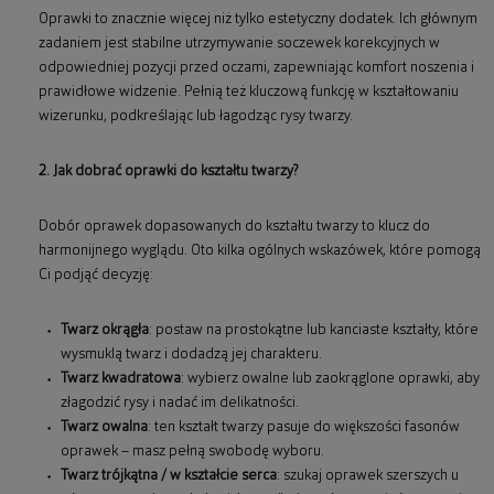
Oprawki to znacznie więcej niż tylko estetyczny dodatek. Ich głównym
zadaniem jest stabilne utrzymywanie soczewek korekcyjnych w
odpowiedniej pozycji przed oczami, zapewniając komfort noszenia i
prawidłowe widzenie. Pełnią też kluczową funkcję w kształtowaniu
wizerunku, podkreślając lub łagodząc rysy twarzy.
2. Jak dobrać oprawki do kształtu twarzy?
Dobór oprawek dopasowanych do kształtu twarzy to klucz do
harmonijnego wyglądu. Oto kilka ogólnych wskazówek, które pomogą
Ci podjąć decyzję:
Twarz okrągła
: postaw na prostokątne lub kanciaste kształty, które
wysmuklą twarz i dodadzą jej charakteru.
Twarz kwadratowa
: wybierz owalne lub zaokrąglone oprawki, aby
złagodzić rysy i nadać im delikatności.
Twarz owalna
: ten kształt twarzy pasuje do większości fasonów
oprawek – masz pełną swobodę wyboru.
Twarz trójkątna / w kształcie serca
: szukaj oprawek szerszych u