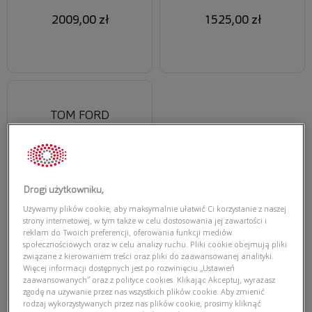
2009,00 zł
1525,00 zł
TOM FORD
TOM FORD FT6042-B 069
Drogi użytkowniku,
Używamy plików cookie, aby maksymalnie ułatwić Ci korzystanie z naszej
strony internetowej, w tym także w celu dostosowania jej zawartości i
reklam do Twoich preferencji, oferowania funkcji mediów
społecznościowych oraz w celu analizy ruchu. Pliki cookie obejmują pliki
1525,00 zł
związane z kierowaniem treści oraz pliki do zaawansowanej analityki.
Więcej informacji dostępnych jest po rozwinięciu „Ustawień
zaawansowanych” oraz z polityce cookies. Klikając Akceptuj, wyrażasz
zgodę na używanie przez nas wszystkich plików cookie. Aby zmienić
rodzaj wykorzystywanych przez nas plików cookie, prosimy kliknąć