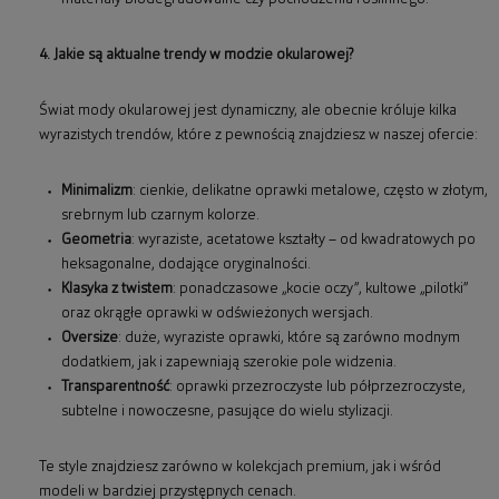
4. Jakie są aktualne trendy w modzie okularowej?
Świat mody okularowej jest dynamiczny, ale obecnie króluje kilka
wyrazistych trendów, które z pewnością znajdziesz w naszej ofercie:
Minimalizm
: cienkie, delikatne oprawki metalowe, często w złotym,
srebrnym lub czarnym kolorze.
Geometria
: wyraziste, acetatowe kształty – od kwadratowych po
heksagonalne, dodające oryginalności.
Klasyka z twistem
: ponadczasowe „kocie oczy”, kultowe „pilotki”
oraz okrągłe oprawki w odświeżonych wersjach.
Oversize
: duże, wyraziste oprawki, które są zarówno modnym
dodatkiem, jak i zapewniają szerokie pole widzenia.
Transparentność
: oprawki przezroczyste lub półprzezroczyste,
subtelne i nowoczesne, pasujące do wielu stylizacji.
Te style znajdziesz zarówno w kolekcjach premium, jak i wśród
modeli w bardziej przystępnych cenach.