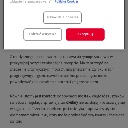
„Ustawienia zaawansowane”.
Polityka Cookies
Oprawki do okularów
pełnią znacznie ważniejszą rolę niż wyłącznie
estetyczną. To element, który odpowiada za prawidłowe ustawienie
Ustawienia cookies
soczewek względem źrenic, stabilność korekcji oraz codzienny
komfort noszenia. Właściwie dobrane
oprawki okularów
wpływają na
Odrzuć wszystkie
Akceptuję
jakość widzenia, wygodę użytkowania i dopasowanie do stylu życia –
zarówno w pracy, jak i poza nią.
Z medycznego punktu widzenia oprawa utrzymuje soczewki w
precyzyjnej pozycji zapisanej na recepcie. Ma to szczególne
znaczenie przy wyższych mocach, astygmatyzmie czy okularach
progresywnych, gdzie nawet niewielkie przesunięcie może
powodować zniekształcenia obrazu i zmęczenie oczu.
Równie istotny jest komfort: odpowiedni mostek, długość zauszników
i właściwa regulacja sprawiają, że
okulary
nie uciskają i nie zsuwają się
w ciągu dnia. Trzecim aspektem jest estetyka – oprawki stały się
elementem wizerunku, który może podkreślać rysy twarzy i charakter
stylizacji.