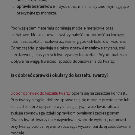
dolną część szkła,
oprawki bezramkowe
– dyskretne, minimalistyczne, wymagające
precyzyjnego montażu.
Pod względem materiału dominują modele metalowe oraz
acetatowe. Metal zapewnia wytrzymałość i odporność na korozję,
natomiast acetat umożliwia uzyskanie głębokich kolorów i wzorów.
Coraz częściej pojawiają się także
oprawki metalowe
z tytanu, stali
nierdzewnej, elastycznych tworzyw czy bioacetatu. Wybór materiału
wpływa na wagę, trwałość i sposób dopasowania do twarzy.
Jak dobrać oprawki i okulary do kształtu twarzy?
Dobór oprawek do kształtu twarzy
opiera się na zasadzie kontrastu.
Przy twarzy okrągłej dobrze sprawdzają się modele prostokątne lub
kanciaste, które optycznie wysmuklają rysy. Twarz kwadratowa
zyskuje równowagę dzięki oprawkom owalnym i zaokrąglonym.
Owalny kształt twarzy daje największą swobodę wyboru, natomiast
przy twarzy podłużnej warto rozważyć wyższe, bardziej zabudowane
modele.