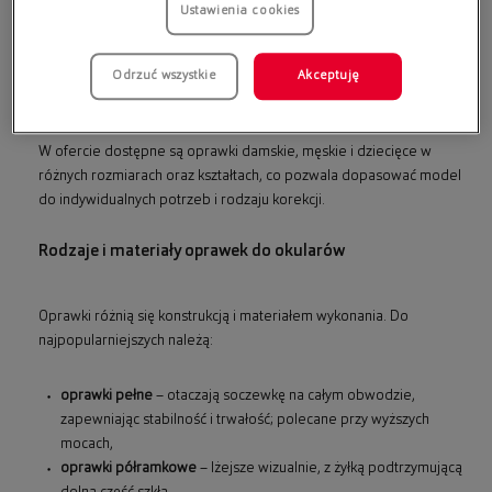
Równie istotny jest komfort: odpowiedni mostek, długość zauszników
Ustawienia cookies
i właściwa regulacja sprawiają, że
okulary
nie uciskają i nie zsuwają się
w ciągu dnia. Trzecim aspektem jest estetyka – oprawki stały się
elementem wizerunku, który może podkreślać rysy twarzy i charakter
Odrzuć wszystkie
Akceptuję
stylizacji.
W ofercie dostępne są oprawki damskie, męskie i dziecięce w
różnych rozmiarach oraz kształtach, co pozwala dopasować model
do indywidualnych potrzeb i rodzaju korekcji.
Rodzaje i materiały oprawek do okularów
Oprawki różnią się konstrukcją i materiałem wykonania. Do
najpopularniejszych należą:
oprawki pełne
– otaczają soczewkę na całym obwodzie,
zapewniając stabilność i trwałość; polecane przy wyższych
mocach,
oprawki półramkowe
– lżejsze wizualnie, z żyłką podtrzymującą