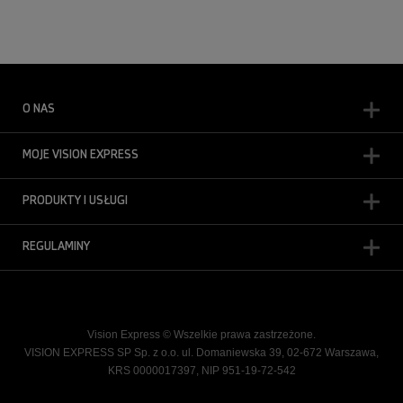
O NAS
MOJE VISION EXPRESS
PRODUKTY I USŁUGI
REGULAMINY
Vision Express © Wszelkie prawa zastrzeżone.
VISION EXPRESS SP Sp. z o.o. ul. Domaniewska 39, 02-672 Warszawa,
KRS 0000017397, NIP 951-19-72-542