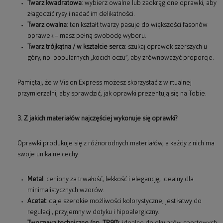
Twarz kwadratowa
: wybierz owalne lub zaokrąglone oprawki, aby
złagodzić rysy i nadać im delikatności.
Twarz owalna
: ten kształt twarzy pasuje do większości fasonów
oprawek – masz pełną swobodę wyboru.
Twarz trójkątna / w kształcie serca
: szukaj oprawek szerszych u
góry, np. popularnych „kocich oczu”, aby zrównoważyć proporcje.
Pamiętaj, że w Vision Express możesz skorzystać z wirtualnej
przymierzalni, aby sprawdzić, jak oprawki prezentują się na Tobie.
3. Z jakich materiałów najczęściej wykonuje się oprawki?
Oprawki produkuje się z różnorodnych materiałów, a każdy z nich ma
swoje unikalne cechy:
Metal
: ceniony za trwałość, lekkość i elegancję; idealny dla
minimalistycznych wzorów.
Acetat
: daje szerokie możliwości kolorystyczne, jest łatwy do
regulacji, przyjemny w dotyku i hipoalergiczny.