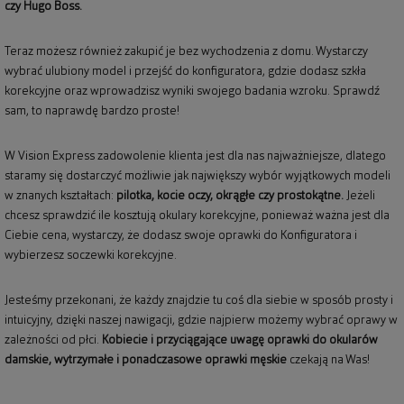
czy Hugo Boss.
Teraz możesz również zakupić je bez wychodzenia z domu. Wystarczy
wybrać ulubiony model i przejść do konfiguratora, gdzie dodasz szkła
korekcyjne oraz wprowadzisz wyniki swojego badania wzroku. Sprawdź
sam, to naprawdę bardzo proste!
W Vision Express zadowolenie klienta jest dla nas najważniejsze, dlatego
staramy się dostarczyć możliwie jak największy wybór wyjątkowych modeli
w znanych kształtach:
pilotka, kocie oczy, okrągłe czy prostokątne.
Jeżeli
chcesz sprawdzić ile kosztują okulary korekcyjne, ponieważ ważna jest dla
Ciebie cena, wystarczy, że dodasz swoje oprawki do Konfiguratora i
wybierzesz soczewki korekcyjne.
Jesteśmy przekonani, że każdy znajdzie tu coś dla siebie w sposób prosty i
intuicyjny, dzięki naszej nawigacji, gdzie najpierw możemy wybrać oprawy w
zależności od płci.
Kobiecie i przyciągające uwagę
oprawki do okularów
damskie
, wytrzymałe i ponadczasowe
oprawki męskie
czekają na Was!