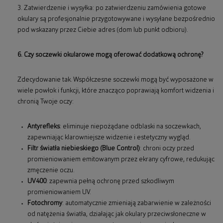
3. Zatwierdzenie i wysyłka: po zatwierdzeniu zamówienia gotowe
okulary są profesjonalnie przygotowywane i wysyłane bezpośrednio
pod wskazany przez Ciebie adres (dom lub punkt odbioru).
6. Czy soczewki okularowe mogą oferować dodatkową ochronę?
Zdecydowanie tak. Współczesne soczewki mogą być wyposażone w
wiele powłok i funkcji, które znacząco poprawiają komfort widzenia i
chronią Twoje oczy:
Antyrefleks
: eliminuje niepożądane odblaski na soczewkach,
zapewniając klarowniejsze widzenie i estetyczny wygląd.
Filtr światła niebieskiego (Blue Control)
: chroni oczy przed
promieniowaniem emitowanym przez ekrany cyfrowe, redukując
zmęczenie oczu.
UV400
: zapewnia pełną ochronę przed szkodliwym
promieniowaniem UV.
Fotochromy
: automatycznie zmieniają zabarwienie w zależności
od natężenia światła, działając jak okulary przeciwsłoneczne w