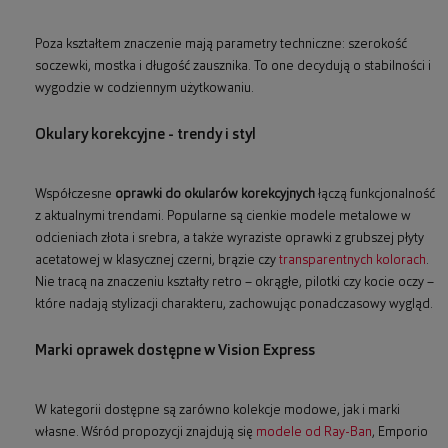
Poza kształtem znaczenie mają parametry techniczne: szerokość
soczewki, mostka i długość zausznika. To one decydują o stabilności i
wygodzie w codziennym użytkowaniu.
Okulary korekcyjne - trendy i styl
Współczesne
oprawki do okularów korekcyjnych
łączą funkcjonalność
z aktualnymi trendami. Popularne są cienkie modele metalowe w
odcieniach złota i srebra, a także wyraziste oprawki z grubszej płyty
acetatowej w klasycznej czerni, brązie czy
transparentnych kolorach
.
Nie tracą na znaczeniu kształty retro – okrągłe, pilotki czy kocie oczy –
które nadają stylizacji charakteru, zachowując ponadczasowy wygląd.
Marki oprawek dostępne w Vision Express
W kategorii dostępne są zarówno kolekcje modowe, jak i marki
własne. Wśród propozycji znajdują się
modele od Ray-Ban
, Emporio