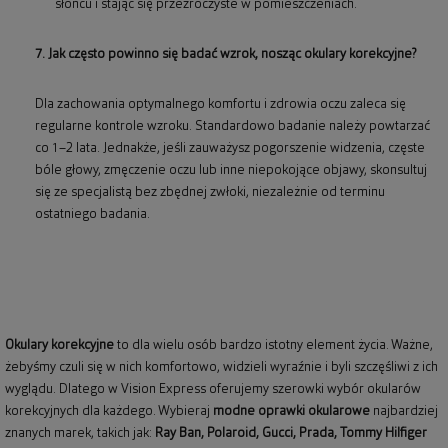
słońcu i stając się przezroczyste w pomieszczeniach.
7. Jak często powinno się badać wzrok, nosząc okulary korekcyjne?
Dla zachowania optymalnego komfortu i zdrowia oczu zaleca się
regularne kontrole wzroku. Standardowo badanie należy powtarzać
co 1–2 lata. Jednakże, jeśli zauważysz pogorszenie widzenia, częste
bóle głowy, zmęczenie oczu lub inne niepokojące objawy, skonsultuj
się ze specjalistą bez zbędnej zwłoki, niezależnie od terminu
ostatniego badania.
Okulary korekcyjne
to dla wielu osób bardzo istotny element życia. Ważne,
żebyśmy czuli się w nich komfortowo, widzieli wyraźnie i byli szczęśliwi z ich
wyglądu. Dlatego w Vision Express oferujemy szerowki wybór okularów
korekcyjnych dla każdego. Wybieraj
modne oprawki okularowe
najbardziej
znanych marek, takich jak:
Ray Ban
,
Polaroid
, Gucci, Prada, Tommy Hilfiger