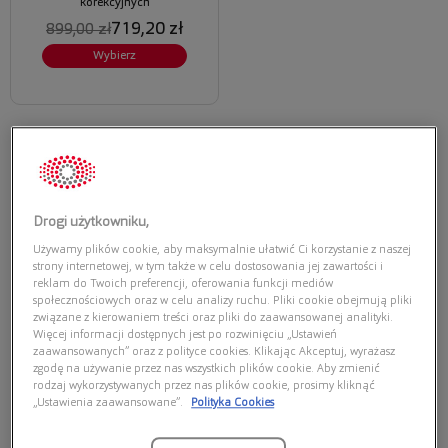
korekcyjnych
719,20 zł
899,00 zł
Wybierz
Oprawki do okularów
pełnią znacznie ważniejszą rolę niż wyłącznie
estetyczną. To element, który odpowiada za prawidłowe ustawienie
soczewek względem źrenic, stabilność korekcji oraz codzienny
komfort noszenia. Właściwie dobrane
oprawki okularów
wpływają na
Drogi użytkowniku,
jakość widzenia, wygodę użytkowania i dopasowanie do stylu życia –
Używamy plików cookie, aby maksymalnie ułatwić Ci korzystanie z naszej
zarówno w pracy, jak i poza nią.
strony internetowej, w tym także w celu dostosowania jej zawartości i
reklam do Twoich preferencji, oferowania funkcji mediów
społecznościowych oraz w celu analizy ruchu. Pliki cookie obejmują pliki
Z medycznego punktu widzenia oprawa utrzymuje soczewki w
związane z kierowaniem treści oraz pliki do zaawansowanej analityki.
precyzyjnej pozycji zapisanej na recepcie. Ma to szczególne
Więcej informacji dostępnych jest po rozwinięciu „Ustawień
zaawansowanych” oraz z polityce cookies. Klikając Akceptuj, wyrażasz
znaczenie przy wyższych mocach, astygmatyzmie czy okularach
zgodę na używanie przez nas wszystkich plików cookie. Aby zmienić
progresywnych, gdzie nawet niewielkie przesunięcie może
rodzaj wykorzystywanych przez nas plików cookie, prosimy kliknąć
powodować zniekształcenia obrazu i zmęczenie oczu.
„Ustawienia zaawansowane”.
Polityka Cookies