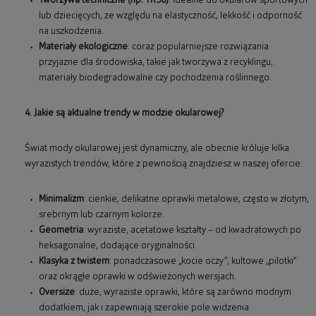
Tworzywa techniczne (np. TR90)
: idealne do okularów sportowych
lub dziecięcych, ze względu na elastyczność, lekkość i odporność
na uszkodzenia.
Materiały ekologiczne
: coraz popularniejsze rozwiązania
przyjazne dla środowiska, takie jak tworzywa z recyklingu,
materiały biodegradowalne czy pochodzenia roślinnego.
4. Jakie są aktualne trendy w modzie okularowej?
Świat mody okularowej jest dynamiczny, ale obecnie króluje kilka
wyrazistych trendów, które z pewnością znajdziesz w naszej ofercie:
Minimalizm
: cienkie, delikatne oprawki metalowe, często w złotym,
srebrnym lub czarnym kolorze.
Geometria
: wyraziste, acetatowe kształty – od kwadratowych po
heksagonalne, dodające oryginalności.
Klasyka z twistem
: ponadczasowe „kocie oczy”, kultowe „pilotki”
oraz okrągłe oprawki w odświeżonych wersjach.
Oversize
: duże, wyraziste oprawki, które są zarówno modnym
dodatkiem, jak i zapewniają szerokie pole widzenia.