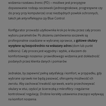
widzenia rozstawu źrenic (PD) – możliwe jest precyzyjne
dopasowanie rodzaju soczewek (jednoogniskowe, progresywne czy
do pracy przy komputerze) oraz niezbędnych powłok ochronnych,
takich jak antyrefleksyjna czy Blue Control.
Konfigurator prowadzi użytkownika krok po kroku przez cały proces
wyboru parametrów. Po złożeniu zamówienia soczewki są
profesjonalnie osadzane w wybranej oprawce, a
gotowe okulary
wysyłane są bezpośrednio na wskazany adres
(dom lub punkt
odbioru). Cały proces jest wygodny i szybki, a kluczem do
komfortowego noszenia i prawidłowego widzenia jest dokładność
podanych przez klienta danych i pomiarów.
Jednakże, by zapewnić pełną satysfakcję i komfort, w przypadku, gdy
wybrane oprawki nie będą pasować, oferujemy możliwość ich
zwrotu. Aby zachować trwałość oprawek, warto przechowywać
okulary w etui, czyścić je ściereczką z mikrofibry i regularnie
kontrolować regulację. Drobne korekty ustawienia znacząco wpływają
na komfort noszenia.