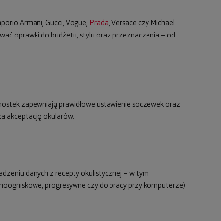
mporio Armani, Gucci, Vogue,
Prada
, Versace czy Michael
ować oprawki do budżetu, stylu oraz przeznaczenia – od
ny mostek zapewniają prawidłowe ustawienie soczewek oraz
a akceptację okularów.
adzeniu danych z recepty okulistycznej – w tym
dnoogniskowe, progresywne czy do pracy przy komputerze)