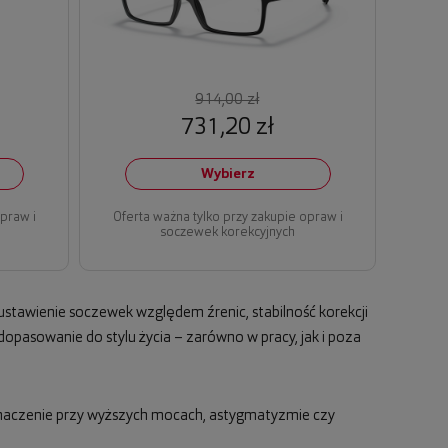
914,00 zł
731,20 zł
Wybierz
opraw i
Oferta ważna tylko przy zakupie opraw i
soczewek korekcyjnych
ustawienie soczewek względem źrenic, stabilność korekcji
opasowanie do stylu życia – zarówno w pracy, jak i poza
 znaczenie przy wyższych mocach, astygmatyzmie czy