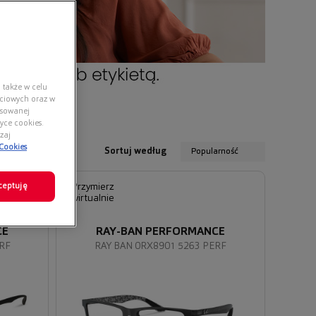
 także w celu
ściowych oraz w
nsowanej
yce cookies.
zaj
 Cookies
Sortuj według
Popularność
ceptuję
Przymierz
wirtualnie
CE
RAY-BAN PERFORMANCE
ERF
RAY BAN 0RX8901 5263 PERF