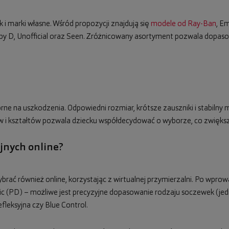
i marki własne. Wśród propozycji znajdują się
modele od Ray-Ban
, E
 D by D, Unofficial oraz Seen. Zróżnicowany asortyment pozwala dopas
porne na uszkodzenia. Odpowiedni rozmiar, krótsze zauszniki i stabil
w i kształtów pozwala dziecku współdecydować o wyborze, co zwiększ
yjnych online?
ać również online, korzystając z wirtualnej przymierzalni. Po wprow
c (PD) – możliwe jest precyzyjne dopasowanie rodzaju soczewek (je
fleksyjna czy Blue Control.