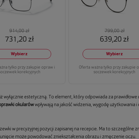
914,00 zł
799,00 zł
731,20 zł
639,20 zł
Wybierz
Wybierz
ażna tylko przy zakupie opraw i
Oferta ważna tylko przy zakupie 
soczewek korekcyjnych
soczewek korekcyjnych
niż wyłącznie estetyczną. To element, który odpowiada za prawidłowe 
oprawki okularów
wpływają na jakość widzenia, wygodę użytkowania i d
wki w precyzyjnej pozycji zapisanej na recepcie. Ma to szczególne
esunięcie może powodować zniekształcenia obrazu i zmęczenie oczu.