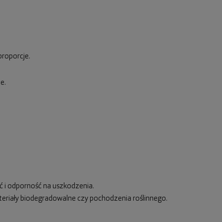
proporcje.
e.
ść i odporność na uszkodzenia.
ateriały biodegradowalne czy pochodzenia roślinnego.