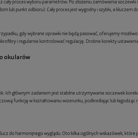
ez cały proces wyboru parametrów. Po złożeniu zamówienia soczewki 
dom lub punkt odbioru). Cały proces jest wygodny i szybki, a kluczem
 przypadku, gdy wybrane oprawki nie będą pasować, oferujemy możliw
mikrofibry i regularnie kontrolować regulację. Drobne korekty ustawie
do okularów
tek. Ich głównym zadaniem jest stabilne utrzymywanie soczewek korek
uczową funkcję w kształtowaniu wizerunku, podkreślając lub łagodząc r
ucz do harmonijnego wyglądu. Oto kilka ogólnych wskazówek, które 