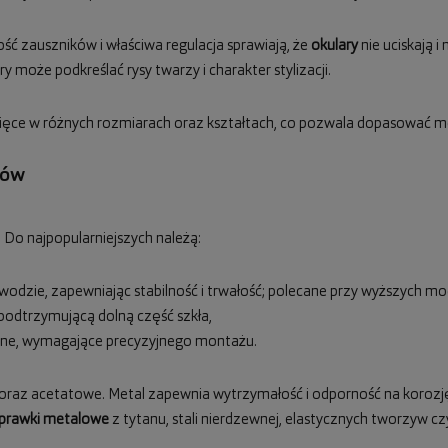
ść zauszników i właściwa regulacja sprawiają, że
okulary
nie uciskają i
 może podkreślać rysy twarzy i charakter stylizacji.
cięce w różnych rozmiarach oraz kształtach, co pozwala dopasować mod
rów
 Do najpopularniejszych należą:
odzie, zapewniając stabilność i trwałość; polecane przy wyższych mo
ą podtrzymującą dolną część szkła,
czne, wymagające precyzyjnego montażu.
az acetatowe. Metal zapewnia wytrzymałość i odporność na korozję,
prawki metalowe
z tytanu, stali nierdzewnej, elastycznych tworzyw c