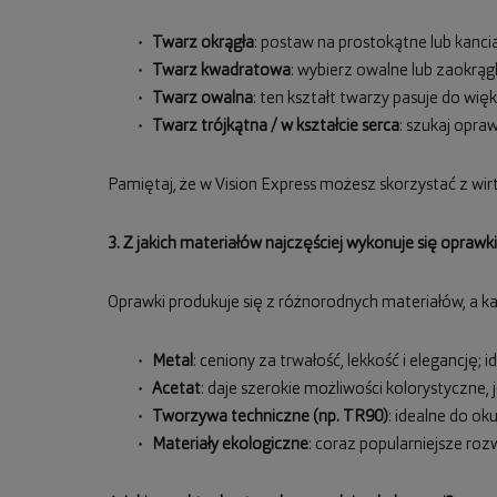
Twarz okrągła
: postaw na prostokątne lub kancia
Twarz kwadratowa
: wybierz owalne lub zaokrągl
Twarz owalna
: ten kształt twarzy pasuje do w
Twarz trójkątna / w kształcie serca
: szukaj opra
Pamiętaj, że w Vision Express możesz skorzystać z wirt
3. Z jakich materiałów najczęściej wykonuje się oprawki
Oprawki produkuje się z różnorodnych materiałów, a ka
Metal
: ceniony za trwałość, lekkość i elegancję;
Acetat
: daje szerokie możliwości kolorystyczne, j
Tworzywa techniczne (np. TR90)
: idealne do ok
Materiały ekologiczne
: coraz popularniejsze roz