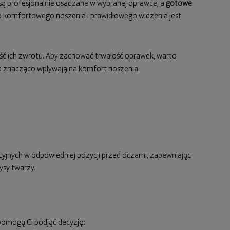
są profesjonalnie osadzane w wybranej oprawce, a
gotowe
 do komfortowego noszenia i prawidłowego widzenia jest
ość ich zwrotu. Aby zachować trwałość oprawek, warto
nia znacząco wpływają na komfort noszenia.
cyjnych w odpowiedniej pozycji przed oczami, zapewniając
ysy twarzy.
pomogą Ci podjąć decyzję: