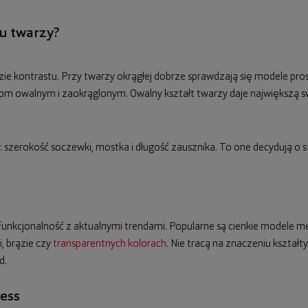
tu twarzy?
zie kontrastu. Przy twarzy okrągłej dobrze sprawdzają się modele pros
 owalnym i zaokrąglonym. Owalny kształt twarzy daje największą s
szerokość soczewki, mostka i długość zausznika. To one decydują o s
funkcjonalność z aktualnymi trendami. Popularne są cienkie modele met
i, brązie czy
transparentnych kolorach
. Nie tracą na znaczeniu kształty
d.
ess