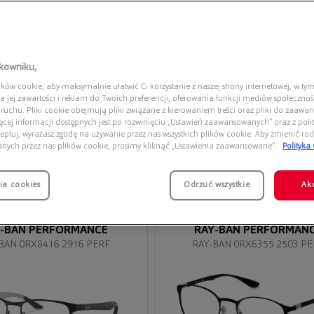
tkowniku,
ów cookie, aby maksymalnie ułatwić Ci korzystanie z naszej strony internetowej, w tym
a jej zawartości i reklam do Twoich preferencji, oferowania funkcji mediów społeczno
 ruchu. Pliki cookie obejmują pliki związane z kierowaniem treści oraz pliki do zaawa
ięcej informacji dostępnych jest po rozwinięciu „Ustawień zaawansowanych” oraz z polit
eptuj, wyrażasz zgodę na używanie przez nas wszystkich plików cookie. Aby zmienić rod
anych przez nas plików cookie, prosimy kliknąć „Ustawienia zaawansowane”.
Polityka
ia cookies
Przymierz
Odrzuć wszystkie
Ak
wirtualnie
-BAN PERFORMANCE
RAY-BAN PERFORMAN
BAN 0RX8416 2916 PERF
RAY-BAN 0RX6355 2503 P