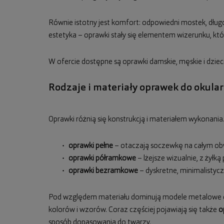
Równie istotny jest komfort: odpowiedni mostek, długo
estetyka – oprawki stały się elementem wizerunku, który
W ofercie dostępne są oprawki damskie, męskie i dzie
Rodzaje i materiały oprawek do okula
Oprawki różnią się konstrukcją i materiałem wykonania.
oprawki pełne
– otaczają soczewkę na całym obw
oprawki półramkowe
– lżejsze wizualnie, z żyłk
oprawki bezramkowe
– dyskretne, minimalisty
Pod względem materiału dominują modele metalowe or
kolorów i wzorów. Coraz częściej pojawiają się także
o
sposób dopasowania do twarzy.