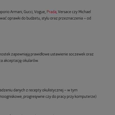
mporio Armani, Gucci, Vogue,
Prada
, Versace czy Michael
ować oprawki do budżetu, stylu oraz przeznaczenia – od
ny mostek zapewniają prawidłowe ustawienie soczewek oraz
a akceptację okularów.
adzeniu danych z recepty okulistycznej – w tym
dnoogniskowe, progresywne czy do pracy przy komputerze)