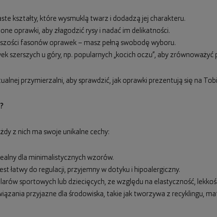
ste kształty, które wysmuklą twarz i dodadzą jej charakteru.
one oprawki, aby złagodzić rysy i nadać im delikatności.
iększości fasonów oprawek – masz pełną swobodę wyboru.
wek szerszych u góry, np. popularnych „kocich oczu”, aby zrównoważyć 
ualnej przymierzalni, aby sprawdzić, jak oprawki prezentują się na Tobi
?
żdy z nich ma swoje unikalne cechy:
 idealny dla minimalistycznych wzorów.
est łatwy do regulacji, przyjemny w dotyku i hipoalergiczny.
ularów sportowych lub dziecięcych, ze względu na elastyczność, lekko
wiązania przyjazne dla środowiska, takie jak tworzywa z recyklingu, m