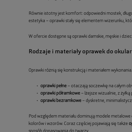
Równie istotny jest komfort: odpowiedni mostek, długo
estetyka – oprawki stały się elementem wizerunku, który
W ofercie dostępne są oprawki damskie, męskie i dzie
Rodzaje i materiały oprawek do okula
Oprawki różnią się konstrukcją i materiałem wykonania.
oprawki pełne
– otaczają soczewkę na całym obw
oprawki półramkowe
– lżejsze wizualnie, z żyłk
oprawki bezramkowe
– dyskretne, minimalisty
Pod względem materiału dominują modele metalowe or
kolorów i wzorów. Coraz częściej pojawiają się także
o
sposób dopasowania do twarzy.