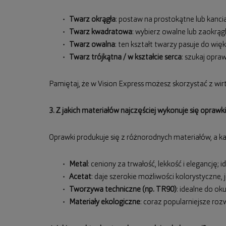
Twarz okrągła
: postaw na prostokątne lub kancia
Twarz kwadratowa
: wybierz owalne lub zaokrągl
Twarz owalna
: ten kształt twarzy pasuje do w
Twarz trójkątna / w kształcie serca
: szukaj opra
Pamiętaj, że w Vision Express możesz skorzystać z wirt
3. Z jakich materiałów najczęściej wykonuje się oprawki
Oprawki produkuje się z różnorodnych materiałów, a ka
Metal
: ceniony za trwałość, lekkość i elegancję;
Acetat
: daje szerokie możliwości kolorystyczne, j
Tworzywa techniczne (np. TR90)
: idealne do ok
Materiały ekologiczne
: coraz popularniejsze roz