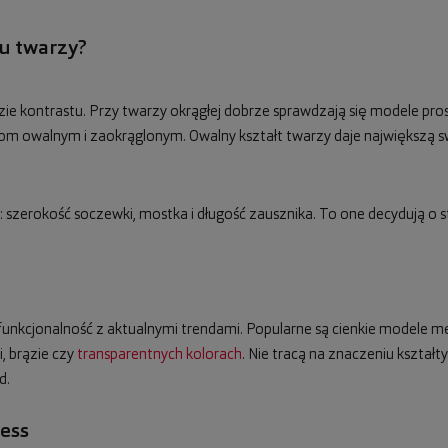
tu twarzy?
zie kontrastu. Przy twarzy okrągłej dobrze sprawdzają się modele pros
 owalnym i zaokrąglonym. Owalny kształt twarzy daje największą s
szerokość soczewki, mostka i długość zausznika. To one decydują o s
funkcjonalność z aktualnymi trendami. Popularne są cienkie modele met
i, brązie czy
transparentnych kolorach
. Nie tracą na znaczeniu kształty
d.
ess