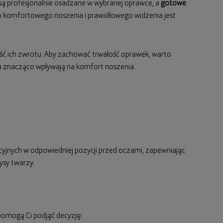
są profesjonalnie osadzane w wybranej oprawce, a
gotowe
 do komfortowego noszenia i prawidłowego widzenia jest
ość ich zwrotu. Aby zachować trwałość oprawek, warto
nia znacząco wpływają na komfort noszenia.
cyjnych w odpowiedniej pozycji przed oczami, zapewniając
ysy twarzy.
pomogą Ci podjąć decyzję: