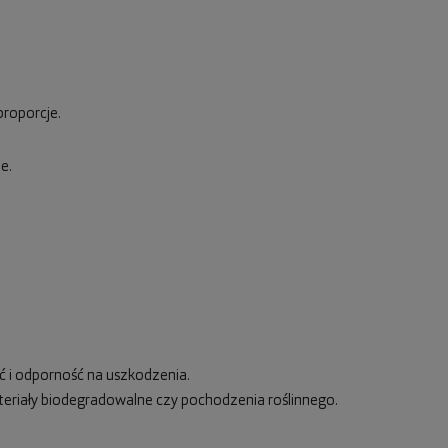
proporcje.
e.
ść i odporność na uszkodzenia.
ateriały biodegradowalne czy pochodzenia roślinnego.