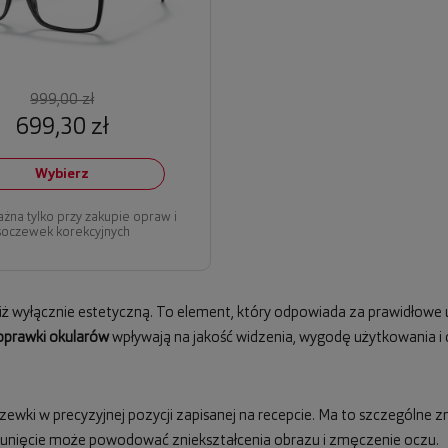
999,00 zł
699,30 zł
Wybierz
ażna tylko przy zakupie opraw i
soczewek korekcyjnych
niż wyłącznie estetyczną. To element, który odpowiada za prawidłowe 
oprawki okularów
wpływają na jakość widzenia, wygodę użytkowania i d
wki w precyzyjnej pozycji zapisanej na recepcie. Ma to szczególne
esunięcie może powodować zniekształcenia obrazu i zmęczenie oczu.