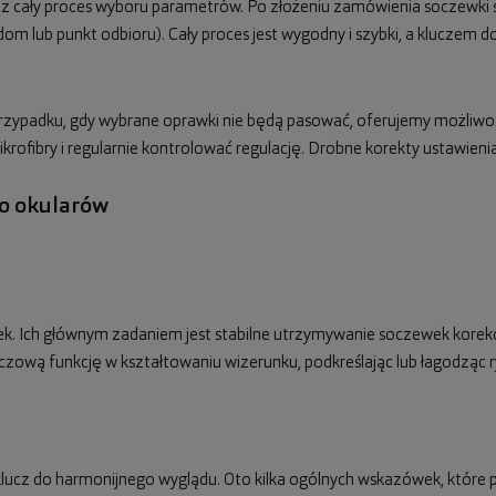
ez cały proces wyboru parametrów. Po złożeniu zamówienia soczewki 
dom lub punkt odbioru). Cały proces jest wygodny i szybki, a kluczem
 przypadku, gdy wybrane oprawki nie będą pasować, oferujemy możliw
mikrofibry i regularnie kontrolować regulację. Drobne korekty ustawie
do okularów
tek. Ich głównym zadaniem jest stabilne utrzymywanie soczewek korek
uczową funkcję w kształtowaniu wizerunku, podkreślając lub łagodząc r
ucz do harmonijnego wyglądu. Oto kilka ogólnych wskazówek, które 