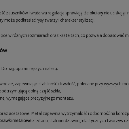
ść zauszników i właściwa regulacja sprawiają, że
okulary
nie uciskają i
 może podkreślać rysy twarzy i charakter stylizacji.
cięce w różnych rozmiarach oraz kształtach, co pozwala dopasować mod
rów
 Do najpopularniejszych należą:
odzie, zapewniając stabilność i trwałość; polecane przy wyższych mo
ą podtrzymującą dolną część szkła,
czne, wymagające precyzyjnego montażu.
az acetatowe. Metal zapewnia wytrzymałość i odporność na korozję,
prawki metalowe
z tytanu, stali nierdzewnej, elastycznych tworzyw c