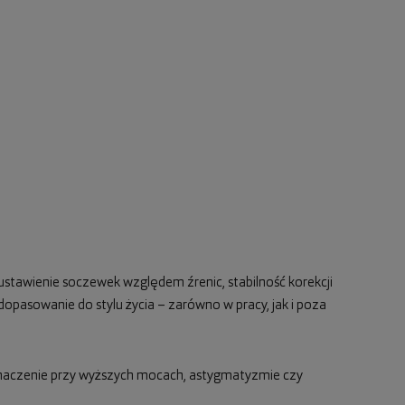
ustawienie soczewek względem źrenic, stabilność korekcji
opasowanie do stylu życia – zarówno w pracy, jak i poza
 znaczenie przy wyższych mocach, astygmatyzmie czy