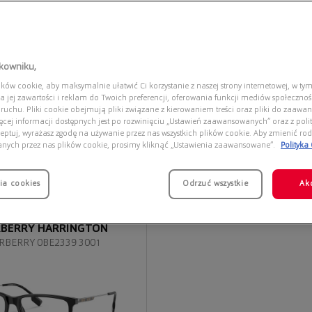
tkowniku,
ów cookie, aby maksymalnie ułatwić Ci korzystanie z naszej strony internetowej, w tym
a jej zawartości i reklam do Twoich preferencji, oferowania funkcji mediów społeczno
 ruchu. Pliki cookie obejmują pliki związane z kierowaniem treści oraz pliki do zaawa
ięcej informacji dostępnych jest po rozwinięciu „Ustawień zaawansowanych” oraz z polit
eptuj, wyrażasz zgodę na używanie przez nas wszystkich plików cookie. Aby zmienić rod
anych przez nas plików cookie, prosimy kliknąć „Ustawienia zaawansowane”.
Polityka
ia cookies
Odrzuć wszystkie
Ak
BERRY HARRINGTON
RBERRY 0BE2339 3001