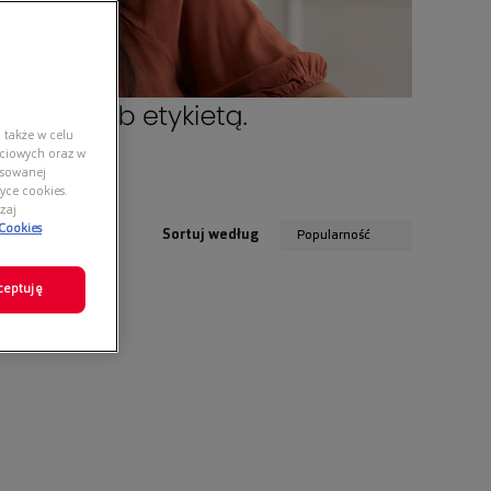
 także w celu
ściowych oraz w
nsowanej
yce cookies.
zaj
 Cookies
Sortuj według
Popularność
ceptuję