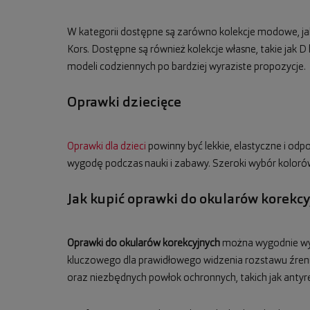
W kategorii dostępne są zarówno kolekcje modowe, jak 
Kors. Dostępne są również kolekcje własne, takie jak
modeli codziennych po bardziej wyraziste propozycje.
Oprawki dziecięce
Oprawki dla dzieci
powinny być lekkie, elastyczne i od
wygodę podczas nauki i zabawy. Szeroki wybór koloró
Jak kupić oprawki do okularów korekc
Oprawki do okularów korekcyjnych
można wygodnie wybr
kluczowego dla prawidłowego widzenia rozstawu źreni
oraz niezbędnych powłok ochronnych, takich jak antyre