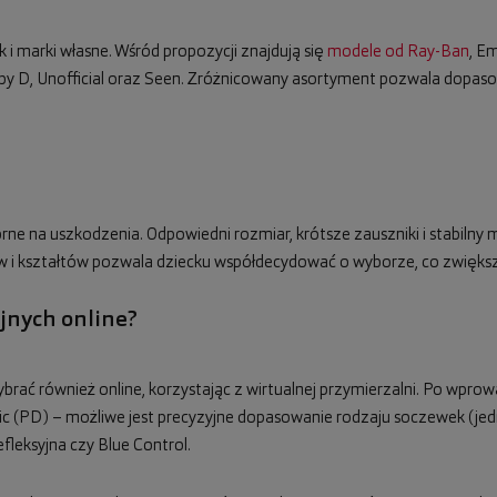
i marki własne. Wśród propozycji znajdują się
modele od Ray-Ban
, E
 D by D, Unofficial oraz Seen. Zróżnicowany asortyment pozwala dopas
porne na uszkodzenia. Odpowiedni rozmiar, krótsze zauszniki i stabil
w i kształtów pozwala dziecku współdecydować o wyborze, co zwiększ
yjnych online?
ać również online, korzystając z wirtualnej przymierzalni. Po wprow
c (PD) – możliwe jest precyzyjne dopasowanie rodzaju soczewek (je
fleksyjna czy Blue Control.