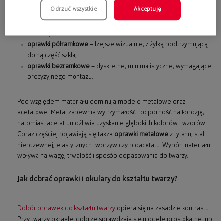
Odrzuć wszystkie
Akceptuję
oprawki pełne
– otaczają soczewkę na całym obwodzie,
zapewniając stabilność i trwałość; polecane przy wyższych
mocach,
oprawki półramkowe
– lżejsze wizualnie, z żyłką podtrzymującą
dolną część szkła,
oprawki bezramkowe
– dyskretne, minimalistyczne, wymagające
precyzyjnego montażu.
Pod względem materiału dominują modele metalowe oraz
acetatowe. Metal zapewnia wytrzymałość i odporność na korozję,
natomiast acetat umożliwia uzyskanie głębokich kolorów i wzorów.
Coraz częściej pojawiają się także
oprawki metalowe
z tytanu, stali
nierdzewnej, elastycznych tworzyw czy bioacetatu. Wybór materiału
wpływa na wagę, trwałość i sposób dopasowania do twarzy.
Jak dobrać oprawki i okulary do kształtu twarzy?
Dobór oprawek do kształtu twarzy
opiera się na zasadzie kontrastu.
Przy twarzy okrągłej dobrze sprawdzają się modele prostokątne lub