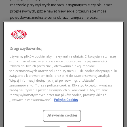
znaczenie przy wyższych mocach, astygmatyzmie czy okularach
progresywnych, gdzie nawet niewielkie przesunięcie może
powodować zniekształcenia obrazu i zmęczenie oczu.
Równie istotny jest komfort: odpowiedni mostek, długość zauszników
i właściwa regulacja sprawiają, że
okulary
nie uciskają i nie zsuwają się
w ciągu dnia. Trzecim aspektem jest estetyka – oprawki stały się
Drogi użytkowniku,
elementem wizerunku, który może podkreślać rysy twarzy i charakter
stylizacji.
Używamy plików cookie, aby maksymalnie ułatwić Ci korzystanie z naszej
strony internetowej, w tym także w celu dostosowania jej zawartości i
reklam do Twoich preferencji, oferowania funkcji mediów
W ofercie dostępne są oprawki damskie, męskie i dziecięce w
społecznościowych oraz w celu analizy ruchu. Pliki cookie obejmują pliki
związane z kierowaniem treści oraz pliki do zaawansowanej analityki.
różnych rozmiarach oraz kształtach, co pozwala dopasować model
Więcej informacji dostępnych jest po rozwinięciu „Ustawień
do indywidualnych potrzeb i rodzaju korekcji.
zaawansowanych” oraz z polityce cookies. Klikając Akceptuj, wyrażasz
zgodę na używanie przez nas wszystkich plików cookie. Aby zmienić
rodzaj wykorzystywanych przez nas plików cookie, prosimy kliknąć
Rodzaje i materiały oprawek do okularów
„Ustawienia zaawansowane”.
Polityka Cookies
Oprawki różnią się konstrukcją i materiałem wykonania. Do
Ustawienia cookies
najpopularniejszych należą: