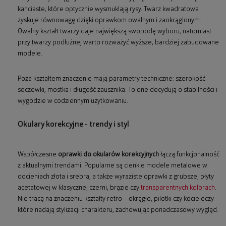
kanciaste, które optycznie wysmuklają rysy. Twarz kwadratowa
zyskuje równowagę dzięki oprawkom owalnym i zaokrąglonym.
Owalny kształt twarzy daje największą swobodę wyboru, natomiast
przy twarzy podłużnej warto rozważyć wyższe, bardziej zabudowane
modele.
Poza kształtem znaczenie mają parametry techniczne: szerokość
soczewki, mostka i długość zausznika. To one decydują o stabilności i
wygodzie w codziennym użytkowaniu.
Okulary korekcyjne - trendy i styl
Współczesne
oprawki do okularów korekcyjnych
łączą funkcjonalność
z aktualnymi trendami. Popularne są cienkie modele metalowe w
odcieniach złota i srebra, a także wyraziste oprawki z grubszej płyty
acetatowej w klasycznej czerni, brązie czy
transparentnych kolorach
.
Nie tracą na znaczeniu kształty retro – okrągłe, pilotki czy kocie oczy –
które nadają stylizacji charakteru, zachowując ponadczasowy wygląd.