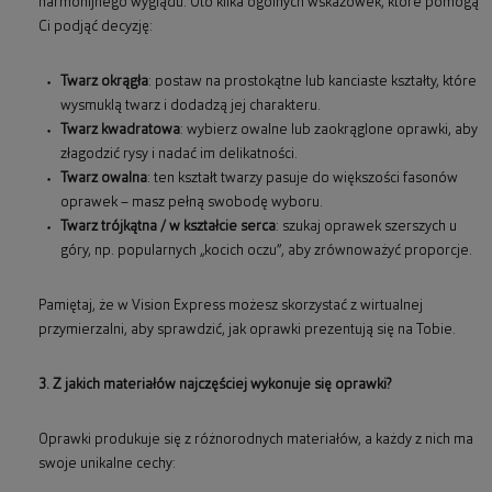
harmonijnego wyglądu. Oto kilka ogólnych wskazówek, które pomogą
Ci podjąć decyzję:
Twarz okrągła
: postaw na prostokątne lub kanciaste kształty, które
wysmuklą twarz i dodadzą jej charakteru.
Twarz kwadratowa
: wybierz owalne lub zaokrąglone oprawki, aby
złagodzić rysy i nadać im delikatności.
Twarz owalna
: ten kształt twarzy pasuje do większości fasonów
oprawek – masz pełną swobodę wyboru.
Twarz trójkątna / w kształcie serca
: szukaj oprawek szerszych u
góry, np. popularnych „kocich oczu”, aby zrównoważyć proporcje.
Pamiętaj, że w Vision Express możesz skorzystać z wirtualnej
przymierzalni, aby sprawdzić, jak oprawki prezentują się na Tobie.
3. Z jakich materiałów najczęściej wykonuje się oprawki?
Oprawki produkuje się z różnorodnych materiałów, a każdy z nich ma
swoje unikalne cechy: