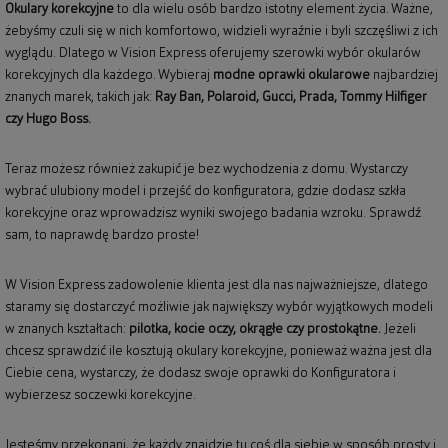
Okulary korekcyjne
to dla wielu osób bardzo istotny element życia. Ważne,
żebyśmy czuli się w nich komfortowo, widzieli wyraźnie i byli szczęśliwi z ich
wyglądu. Dlatego w Vision Express oferujemy szerowki wybór okularów
korekcyjnych dla każdego. Wybieraj
modne oprawki okularowe
najbardziej
znanych marek, takich jak:
Ray Ban
,
Polaroid
, Gucci, Prada, Tommy Hilfiger
czy Hugo Boss.
Teraz możesz również zakupić je bez wychodzenia z domu. Wystarczy
wybrać ulubiony model i przejść do konfiguratora, gdzie dodasz szkła
korekcyjne oraz wprowadzisz wyniki swojego badania wzroku. Sprawdź
sam, to naprawdę bardzo proste!
W Vision Express zadowolenie klienta jest dla nas najważniejsze, dlatego
staramy się dostarczyć możliwie jak największy wybór wyjątkowych modeli
w znanych kształtach:
pilotka, kocie oczy, okrągłe czy prostokątne.
Jeżeli
chcesz sprawdzić ile kosztują okulary korekcyjne, ponieważ ważna jest dla
Ciebie cena, wystarczy, że dodasz swoje oprawki do Konfiguratora i
wybierzesz soczewki korekcyjne.
Jesteśmy przekonani, że każdy znajdzie tu coś dla siebie w sposób prosty i