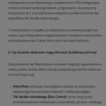
okulistycznej (w tym kluczowego rozstawu źrenic PD) konfigurujesz
rodzaj soczewek (jednoogniskowe, progresywne, do pracy przy
komputerze itp.) oraz wybierasz niezbędne powłoki ochronne (np.
antyrefleks, filtr światła niebieskiego).
3. Zatwierdzenie i wysyłka: po zatwierdzeniu zamówienia gotowe
okulary są profesjonalnie przygotowywane i wysyłane bezpośrednio
pod wskazany przez Ciebie adres (dom lub punkt odbioru).
6. Czy soczewki okularowe mogą oferować dodatkową ochronę?
Zdecydowanie tak. Współczesne soczewki mogą być wyposażone w
wiele powłok i funkcji, które znacząco poprawiają komfort widzenia i
chronią Twoje oczy:
Antyrefleks
: eliminuje niepożądane odblaski na soczewkach,
zapewniając klarowniejsze widzenie i estetyczny wygląd.
Filtr światła niebieskiego (Blue Control)
: chroni oczy przed
promieniowaniem emitowanym przez ekrany cyfrowe, redukując