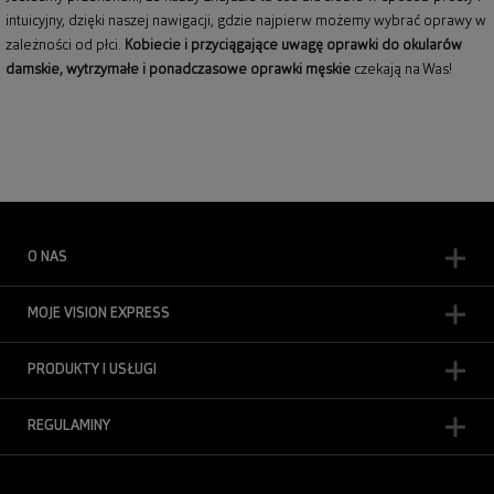
intuicyjny, dzięki naszej nawigacji, gdzie najpierw możemy wybrać oprawy w
zależności od płci.
Kobiecie i przyciągające uwagę
oprawki do okularów
damskie
, wytrzymałe i ponadczasowe
oprawki męskie
czekają na Was!
O NAS
MOJE VISION EXPRESS
PRODUKTY I USŁUGI
REGULAMINY