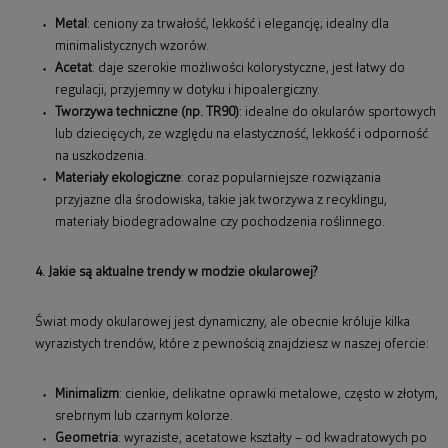
Metal
: ceniony za trwałość, lekkość i elegancję; idealny dla
minimalistycznych wzorów.
Acetat
: daje szerokie możliwości kolorystyczne, jest łatwy do
regulacji, przyjemny w dotyku i hipoalergiczny.
Tworzywa techniczne (np. TR90)
: idealne do okularów sportowych
lub dziecięcych, ze względu na elastyczność, lekkość i odporność
na uszkodzenia.
Materiały ekologiczne
: coraz popularniejsze rozwiązania
przyjazne dla środowiska, takie jak tworzywa z recyklingu,
materiały biodegradowalne czy pochodzenia roślinnego.
4. Jakie są aktualne trendy w modzie okularowej?
Świat mody okularowej jest dynamiczny, ale obecnie króluje kilka
wyrazistych trendów, które z pewnością znajdziesz w naszej ofercie:
Minimalizm
: cienkie, delikatne oprawki metalowe, często w złotym,
srebrnym lub czarnym kolorze.
Geometria
: wyraziste, acetatowe kształty – od kwadratowych po