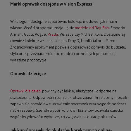
Marki oprawek dostępne w Vision Express
W kategorii dostępne są zarówno kolekcje modowe, jak i marki
własne. Wśród propozycji znajdują się
modele od Ray-Ban
, Emporio
Armani, Gucci, Vogue,
Prada
, Versace czy Michael Kors. Dostępne są
również kolekcje własne, takie jak D by D, Unofficial oraz Seen.
Zróżnicowany asortyment pozwala dopasować oprawki do budżetu,
stylu oraz przeznaczenia – od modeli codziennych po bardziej
wyraziste propozycje.
Oprawki dziecięce
Oprawki dla dzieci
powinny być lekkie, elastyczne i odporne na
uszkodzenia. Odpowiedni rozmiar, krótsze zauszniki i stabilny mostek
zapewniają prawidłowe ustawienie soczewek oraz wygodę podczas
nauki i zabawy. Szeroki wybór kolorów i kształtów pozwala dziecku
współdecydować o wyborze, co zwiększa akceptację okularów.
Jak kupić oprawki do okularów korekcyjnych online?