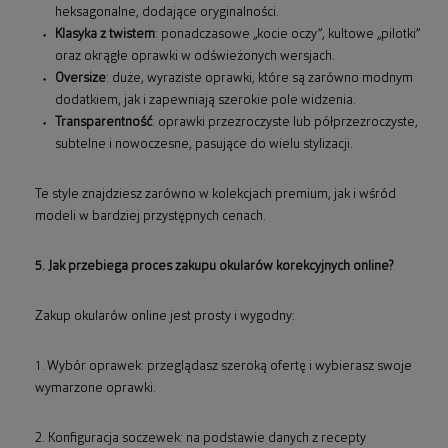
heksagonalne, dodające oryginalności.
Klasyka z twistem
: ponadczasowe „kocie oczy”, kultowe „pilotki”
oraz okrągłe oprawki w odświeżonych wersjach.
Oversize
: duże, wyraziste oprawki, które są zarówno modnym
dodatkiem, jak i zapewniają szerokie pole widzenia.
Transparentność
: oprawki przezroczyste lub półprzezroczyste,
subtelne i nowoczesne, pasujące do wielu stylizacji.
Te style znajdziesz zarówno w kolekcjach premium, jak i wśród
modeli w bardziej przystępnych cenach.
5. Jak przebiega proces zakupu okularów korekcyjnych online?
Zakup okularów online jest prosty i wygodny:
1. Wybór oprawek: przeglądasz szeroką ofertę i wybierasz swoje
wymarzone oprawki.
2. Konfiguracja soczewek: na podstawie danych z recepty