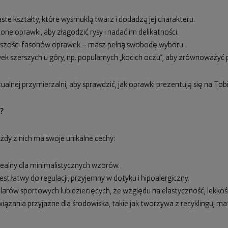
ste kształty, które wysmuklą twarz i dodadzą jej charakteru.
one oprawki, aby złagodzić rysy i nadać im delikatności.
iększości fasonów oprawek – masz pełną swobodę wyboru.
wek szerszych u góry, np. popularnych „kocich oczu”, aby zrównoważyć 
ualnej przymierzalni, aby sprawdzić, jak oprawki prezentują się na Tobi
?
żdy z nich ma swoje unikalne cechy:
 idealny dla minimalistycznych wzorów.
est łatwy do regulacji, przyjemny w dotyku i hipoalergiczny.
ularów sportowych lub dziecięcych, ze względu na elastyczność, lekko
wiązania przyjazne dla środowiska, takie jak tworzywa z recyklingu, m