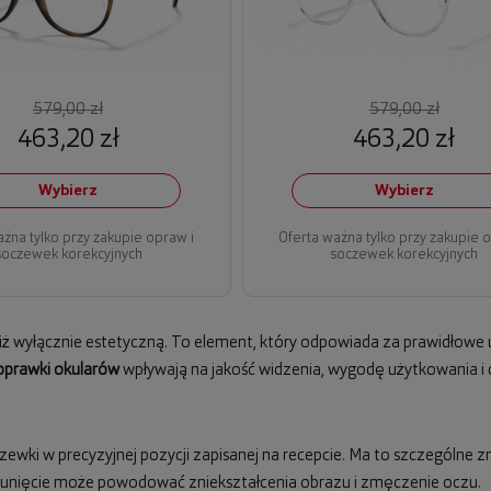
579,00 zł
579,00 zł
463,20 zł
463,20 zł
Wybierz
Wybierz
ażna tylko przy zakupie opraw i
Oferta ważna tylko przy zakupie 
soczewek korekcyjnych
soczewek korekcyjnych
niż wyłącznie estetyczną. To element, który odpowiada za prawidłowe 
oprawki okularów
wpływają na jakość widzenia, wygodę użytkowania i d
wki w precyzyjnej pozycji zapisanej na recepcie. Ma to szczególne
esunięcie może powodować zniekształcenia obrazu i zmęczenie oczu.