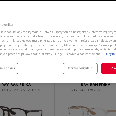
tkowniku,
ów cookie, aby maksymalnie ułatwić Ci korzystanie z naszej strony internetowej, w tym
a jej zawartości i reklam do Twoich preferencji, oferowania funkcji mediów społeczno
 ruchu. Pliki cookie obejmują pliki związane z kierowaniem treści oraz pliki do zaawa
ięcej informacji dostępnych jest po rozwinięciu „Ustawień zaawansowanych” oraz z polit
eptuj, wyrażasz zgodę na używanie przez nas wszystkich plików cookie. Aby zmienić rod
anych przez nas plików cookie, prosimy kliknąć „Ustawienia zaawansowane”.
Polityka
ia cookies
Przymierz
Odrzuć wszystkie
Ak
wirtualnie
RAY-BAN ERIKA
RAY-BAN ERIKA
BAN 0RX7046 5365 ICON
RAY-BAN 0RX7046 5953 IC