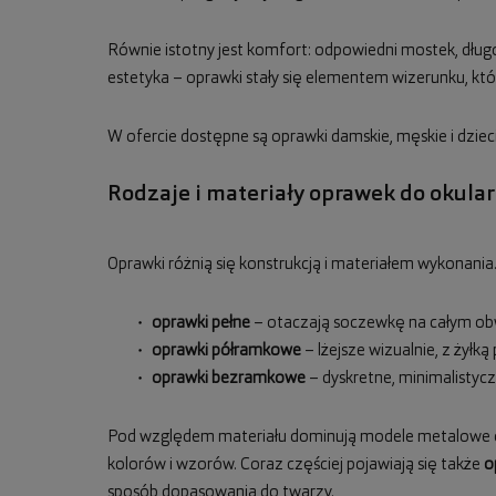
Równie istotny jest komfort: odpowiedni mostek, długo
estetyka – oprawki stały się elementem wizerunku, który
W ofercie dostępne są oprawki damskie, męskie i dzie
Rodzaje i materiały oprawek do okula
Oprawki różnią się konstrukcją i materiałem wykonania.
oprawki pełne
– otaczają soczewkę na całym obw
oprawki półramkowe
– lżejsze wizualnie, z żyłk
oprawki bezramkowe
– dyskretne, minimalisty
Pod względem materiału dominują modele metalowe or
kolorów i wzorów. Coraz częściej pojawiają się także
o
sposób dopasowania do twarzy.