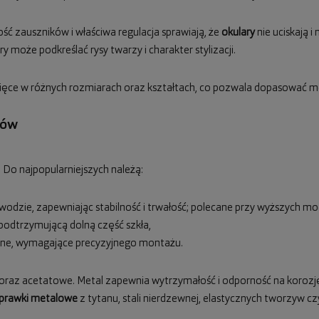
ść zauszników i właściwa regulacja sprawiają, że
okulary
nie uciskają i
 może podkreślać rysy twarzy i charakter stylizacji.
cięce w różnych rozmiarach oraz kształtach, co pozwala dopasować mod
rów
 Do najpopularniejszych należą:
odzie, zapewniając stabilność i trwałość; polecane przy wyższych mo
ą podtrzymującą dolną część szkła,
czne, wymagające precyzyjnego montażu.
az acetatowe. Metal zapewnia wytrzymałość i odporność na korozję,
prawki metalowe
z tytanu, stali nierdzewnej, elastycznych tworzyw c