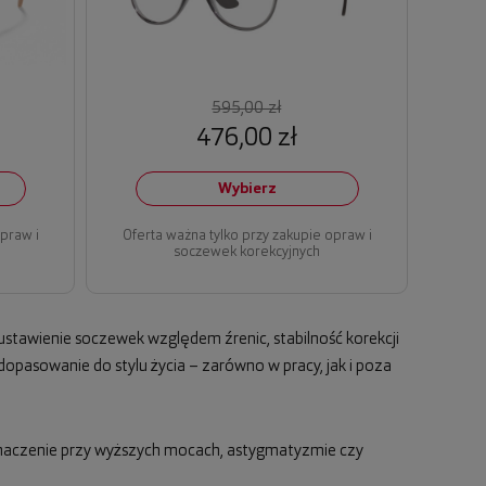
595,00 zł
476,00 zł
Wybierz
opraw i
Oferta ważna tylko przy zakupie opraw i
soczewek korekcyjnych
ustawienie soczewek względem źrenic, stabilność korekcji
opasowanie do stylu życia – zarówno w pracy, jak i poza
 znaczenie przy wyższych mocach, astygmatyzmie czy