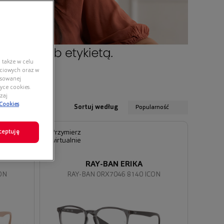
 także w celu
ściowych oraz w
nsowanej
yce cookies.
zaj
 Cookies
Sortuj według
Popularność
ceptuję
Przymierz
wirtualnie
RAY-BAN ERIKA
ON
RAY-BAN 0RX7046 8140 ICON