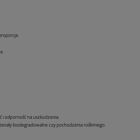
proporcje.
e.
ść i odporność na uszkodzenia.
ateriały biodegradowalne czy pochodzenia roślinnego.