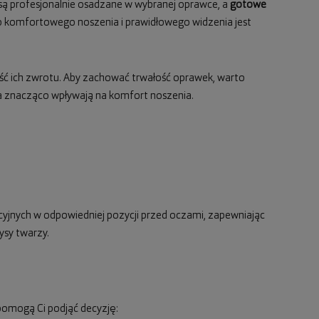
są profesjonalnie osadzane w wybranej oprawce, a
gotowe
 do komfortowego noszenia i prawidłowego widzenia jest
ość ich zwrotu. Aby zachować trwałość oprawek, warto
nia znacząco wpływają na komfort noszenia.
cyjnych w odpowiedniej pozycji przed oczami, zapewniając
ysy twarzy.
pomogą Ci podjąć decyzję: