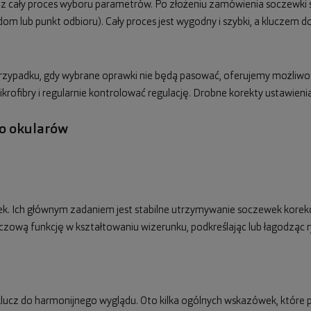
ez cały proces wyboru parametrów. Po złożeniu zamówienia soczewki 
dom lub punkt odbioru). Cały proces jest wygodny i szybki, a kluczem
 przypadku, gdy wybrane oprawki nie będą pasować, oferujemy możliw
mikrofibry i regularnie kontrolować regulację. Drobne korekty ustawie
do okularów
tek. Ich głównym zadaniem jest stabilne utrzymywanie soczewek korek
uczową funkcję w kształtowaniu wizerunku, podkreślając lub łagodząc r
ucz do harmonijnego wyglądu. Oto kilka ogólnych wskazówek, które 