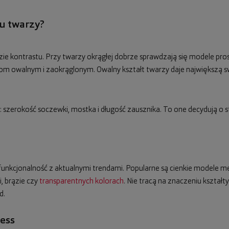
tu twarzy?
zie kontrastu. Przy twarzy okrągłej dobrze sprawdzają się modele pros
 owalnym i zaokrąglonym. Owalny kształt twarzy daje największą s
szerokość soczewki, mostka i długość zausznika. To one decydują o s
funkcjonalność z aktualnymi trendami. Popularne są cienkie modele met
i, brązie czy
transparentnych kolorach
. Nie tracą na znaczeniu kształty
d.
ess