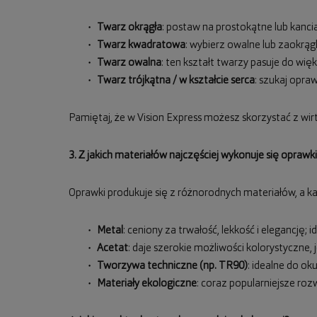
Twarz okrągła
: postaw na prostokątne lub kancia
Twarz kwadratowa
: wybierz owalne lub zaokrągl
Twarz owalna
: ten kształt twarzy pasuje do w
Twarz trójkątna / w kształcie serca
: szukaj opra
Pamiętaj, że w Vision Express możesz skorzystać z wirt
3. Z jakich materiałów najczęściej wykonuje się oprawki
Oprawki produkuje się z różnorodnych materiałów, a ka
Metal
: ceniony za trwałość, lekkość i elegancję;
Acetat
: daje szerokie możliwości kolorystyczne, j
Tworzywa techniczne (np. TR90)
: idealne do ok
Materiały ekologiczne
: coraz popularniejsze roz