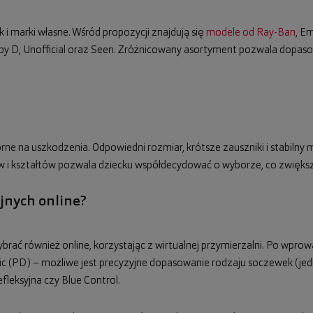
i marki własne. Wśród propozycji znajdują się
modele od Ray-Ban
, E
 D by D, Unofficial oraz Seen. Zróżnicowany asortyment pozwala dopas
porne na uszkodzenia. Odpowiedni rozmiar, krótsze zauszniki i stabil
w i kształtów pozwala dziecku współdecydować o wyborze, co zwiększ
yjnych online?
ać również online, korzystając z wirtualnej przymierzalni. Po wprow
c (PD) – możliwe jest precyzyjne dopasowanie rodzaju soczewek (je
fleksyjna czy Blue Control.