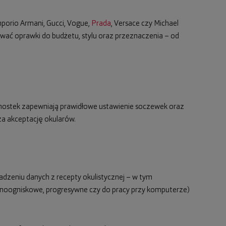
mporio Armani, Gucci, Vogue,
Prada
, Versace czy Michael
ować oprawki do budżetu, stylu oraz przeznaczenia – od
ny mostek zapewniają prawidłowe ustawienie soczewek oraz
a akceptację okularów.
adzeniu danych z recepty okulistycznej – w tym
dnoogniskowe, progresywne czy do pracy przy komputerze)