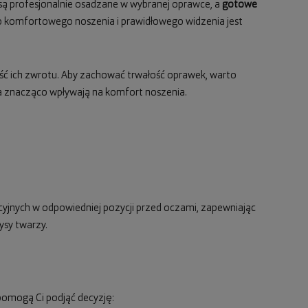
są profesjonalnie osadzane w wybranej oprawce, a
gotowe
 do komfortowego noszenia i prawidłowego widzenia jest
ość ich zwrotu. Aby zachować trwałość oprawek, warto
nia znacząco wpływają na komfort noszenia.
cyjnych w odpowiedniej pozycji przed oczami, zapewniając
ysy twarzy.
pomogą Ci podjąć decyzję: