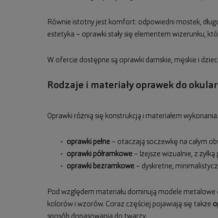
Równie istotny jest komfort: odpowiedni mostek, długo
estetyka – oprawki stały się elementem wizerunku, który
W ofercie dostępne są oprawki damskie, męskie i dzie
Rodzaje i materiały oprawek do okula
Oprawki różnią się konstrukcją i materiałem wykonania.
oprawki pełne
– otaczają soczewkę na całym obw
oprawki półramkowe
– lżejsze wizualnie, z żyłk
oprawki bezramkowe
– dyskretne, minimalisty
Pod względem materiału dominują modele metalowe or
kolorów i wzorów. Coraz częściej pojawiają się także
o
sposób dopasowania do twarzy.