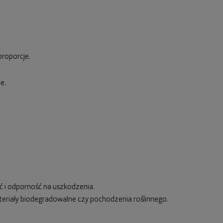
proporcje.
e.
ść i odporność na uszkodzenia.
ateriały biodegradowalne czy pochodzenia roślinnego.