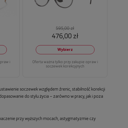
595,00 zł
476,00 zł
Wybierz
opraw i
Oferta ważna tylko przy zakupie opraw i
soczewek korekcyjnych
ustawienie soczewek względem źrenic, stabilność korekcji
opasowanie do stylu życia – zarówno w pracy, jak i poza
 znaczenie przy wyższych mocach, astygmatyzmie czy