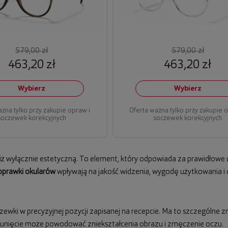
579,00 zł
579,00 zł
463,20 zł
463,20 zł
Wybierz
Wybierz
ażna tylko przy zakupie opraw i
Oferta ważna tylko przy zakupie 
soczewek korekcyjnych
soczewek korekcyjnych
niż wyłącznie estetyczną. To element, który odpowiada za prawidłowe 
oprawki okularów
wpływają na jakość widzenia, wygodę użytkowania i d
wki w precyzyjnej pozycji zapisanej na recepcie. Ma to szczególne
esunięcie może powodować zniekształcenia obrazu i zmęczenie oczu.