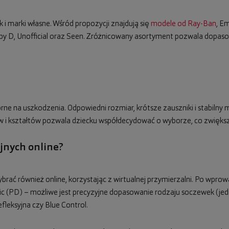
i marki własne. Wśród propozycji znajdują się
modele od Ray-Ban
, E
 D by D, Unofficial oraz Seen. Zróżnicowany asortyment pozwala dopas
porne na uszkodzenia. Odpowiedni rozmiar, krótsze zauszniki i stabil
w i kształtów pozwala dziecku współdecydować o wyborze, co zwiększ
yjnych online?
ać również online, korzystając z wirtualnej przymierzalni. Po wprow
c (PD) – możliwe jest precyzyjne dopasowanie rodzaju soczewek (je
fleksyjna czy Blue Control.