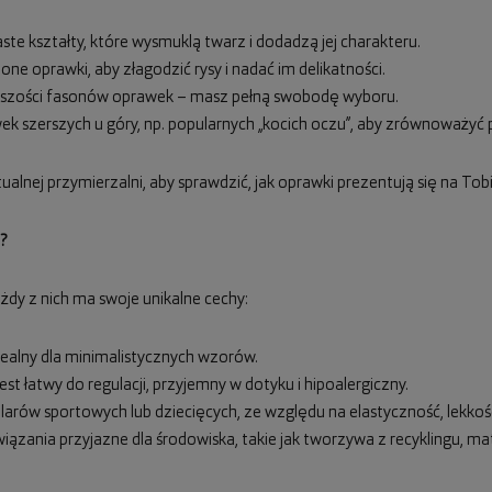
ste kształty, które wysmuklą twarz i dodadzą jej charakteru.
one oprawki, aby złagodzić rysy i nadać im delikatności.
iększości fasonów oprawek – masz pełną swobodę wyboru.
wek szerszych u góry, np. popularnych „kocich oczu”, aby zrównoważyć 
ualnej przymierzalni, aby sprawdzić, jak oprawki prezentują się na Tobi
?
żdy z nich ma swoje unikalne cechy:
 idealny dla minimalistycznych wzorów.
est łatwy do regulacji, przyjemny w dotyku i hipoalergiczny.
ularów sportowych lub dziecięcych, ze względu na elastyczność, lekko
wiązania przyjazne dla środowiska, takie jak tworzywa z recyklingu, m