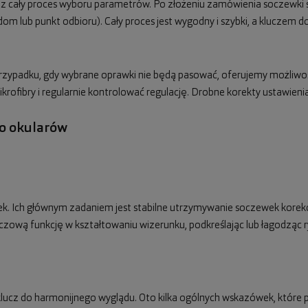
ez cały proces wyboru parametrów. Po złożeniu zamówienia soczewki 
dom lub punkt odbioru). Cały proces jest wygodny i szybki, a kluczem
 przypadku, gdy wybrane oprawki nie będą pasować, oferujemy możliw
mikrofibry i regularnie kontrolować regulację. Drobne korekty ustawie
do okularów
tek. Ich głównym zadaniem jest stabilne utrzymywanie soczewek korek
uczową funkcję w kształtowaniu wizerunku, podkreślając lub łagodząc r
ucz do harmonijnego wyglądu. Oto kilka ogólnych wskazówek, które 