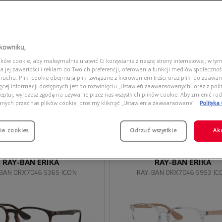
tkowniku,
ów cookie, aby maksymalnie ułatwić Ci korzystanie z naszej strony internetowej, w tym
a jej zawartości i reklam do Twoich preferencji, oferowania funkcji mediów społeczno
 ruchu. Pliki cookie obejmują pliki związane z kierowaniem treści oraz pliki do zaawa
ięcej informacji dostępnych jest po rozwinięciu „Ustawień zaawansowanych” oraz z polit
eptuj, wyrażasz zgodę na używanie przez nas wszystkich plików cookie. Aby zmienić rod
anych przez nas plików cookie, prosimy kliknąć „Ustawienia zaawansowane”.
Polityka
ia cookies
Przymierz
Odrzuć wszystkie
Ak
wirtualnie
RAY-BAN ERIKA
RAY-BAN ERIKA
BAN 0RX7046 5365 ICON
RAY-BAN 0RX7046 5953 IC