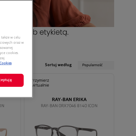
 także w celu
ściowych oraz w
nsowanej
yce cookies.
zaj
 Cookies
Sortuj według
Popularność
ceptuję
Przymierz
wirtualnie
RAY-BAN ERIKA
ON
RAY-BAN 0RX7046 8140 ICON