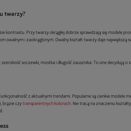
tu twarzy?
zie kontrastu. Przy twarzy okrągłej dobrze sprawdzają się modele pros
 owalnym i zaokrąglonym. Owalny kształt twarzy daje największą s
szerokość soczewki, mostka i długość zausznika. To one decydują o s
funkcjonalność z aktualnymi trendami. Popularne są cienkie modele met
i, brązie czy
transparentnych kolorach
. Nie tracą na znaczeniu kształty
d.
ess