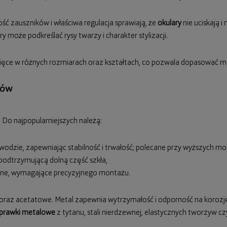
ść zauszników i właściwa regulacja sprawiają, że
okulary
nie uciskają i
 może podkreślać rysy twarzy i charakter stylizacji.
cięce w różnych rozmiarach oraz kształtach, co pozwala dopasować mod
rów
 Do najpopularniejszych należą:
odzie, zapewniając stabilność i trwałość; polecane przy wyższych mo
ą podtrzymującą dolną część szkła,
czne, wymagające precyzyjnego montażu.
az acetatowe. Metal zapewnia wytrzymałość i odporność na korozję,
prawki metalowe
z tytanu, stali nierdzewnej, elastycznych tworzyw c