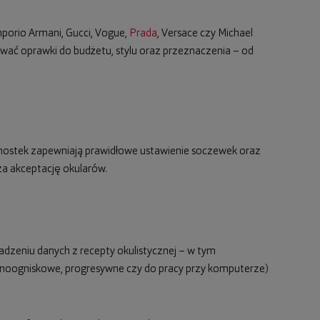
mporio Armani, Gucci, Vogue,
Prada
, Versace czy Michael
ować oprawki do budżetu, stylu oraz przeznaczenia – od
ny mostek zapewniają prawidłowe ustawienie soczewek oraz
a akceptację okularów.
adzeniu danych z recepty okulistycznej – w tym
dnoogniskowe, progresywne czy do pracy przy komputerze)