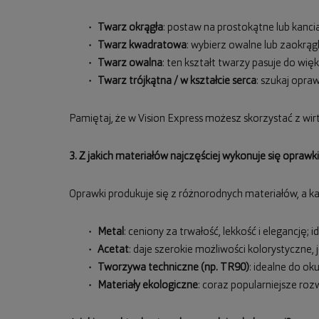
Twarz okrągła
: postaw na prostokątne lub kancia
Twarz kwadratowa
: wybierz owalne lub zaokrągl
Twarz owalna
: ten kształt twarzy pasuje do w
Twarz trójkątna / w kształcie serca
: szukaj opra
Pamiętaj, że w Vision Express możesz skorzystać z wirt
3. Z jakich materiałów najczęściej wykonuje się oprawki
Oprawki produkuje się z różnorodnych materiałów, a ka
Metal
: ceniony za trwałość, lekkość i elegancję;
Acetat
: daje szerokie możliwości kolorystyczne, j
Tworzywa techniczne (np. TR90)
: idealne do ok
Materiały ekologiczne
: coraz popularniejsze roz