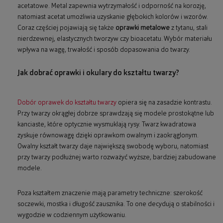
acetatowe. Metal zapewnia wytrzymałość i odporność na korozję,
natomiast acetat umożliwia uzyskanie głębokich kolorów i wzorów.
Coraz częściej pojawiają się także
oprawki metalowe
z tytanu, stali
nierdzewnej, elastycznych tworzyw czy bioacetatu. Wybór materiału
wpływa na wagę, trwałość i sposób dopasowania do twarzy.
Jak dobrać oprawki i okulary do kształtu twarzy?
Dobór oprawek do kształtu twarzy
opiera się na zasadzie kontrastu.
Przy twarzy okrągłej dobrze sprawdzają się modele prostokątne lub
kanciaste, które optycznie wysmuklają rysy. Twarz kwadratowa
zyskuje równowagę dzięki oprawkom owalnym i zaokrąglonym.
Owalny kształt twarzy daje największą swobodę wyboru, natomiast
przy twarzy podłużnej warto rozważyć wyższe, bardziej zabudowane
modele.
Poza kształtem znaczenie mają parametry techniczne: szerokość
soczewki, mostka i długość zausznika. To one decydują o stabilności i
wygodzie w codziennym użytkowaniu.