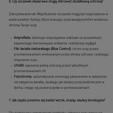
6. Czy soczewki okularowe mogą oferować dodatkową ochronę?
Zdecydowanie tak. Współczesne soczewki mogą być wyposażone w
wiele powłok i funkcji, które znacząco poprawiają komfort widzenia i
chronią Twoje oczy:
Antyrefleks
: eliminuje niepożądane odblaski na soczewkach,
zapewniając klarowniejsze widzenie i estetyczny wygląd.
Filtr światła niebieskiego (Blue Control)
: chroni oczy przed
promieniowaniem emitowanym przez ekrany cyfrowe, redukując
zmęczenie oczu.
UV400
: zapewnia pełną ochronę przed szkodliwym
promieniowaniem UV.
Fotochromy
: automatycznie zmieniają zabarwienie w zależności
od natężenia światła, działając jak okulary przeciwsłoneczne w
słońcu i stając się przezroczyste w pomieszczeniach.
7. Jak często powinno się badać wzrok, nosząc okulary korekcyjne?