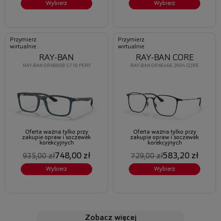
Wybierz
Wybierz
Przymierz
Przymierz
wirtualnie
wirtualnie
RAY-BAN
RAY-BAN CORE
RAY-BAN 0RX8908 5719 PERF
RAY-BAN 0RX6466 2904 CORE
Oferta ważna tylko przy
Oferta ważna tylko przy
zakupie opraw i soczewek
zakupie opraw i soczewek
korekcyjnych
korekcyjnych
748,00 zł
583,20 zł
935,00 zł
729,00 zł
Wybierz
Wybierz
zobacz więcej