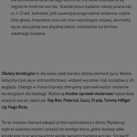
Dla zachowania optymalnego komfortu i zdrowia oczu zaleca się
regularne kontrole wzroku. Standardowo badanie należy powtarzać
co 1–2 lata. Jednakże, jeśli zauważysz pogorszenie widzenia, częste
bóle głowy, zmęczenie oczu lub inne niepokojące objawy, skonsultuj
się ze specjalistą bez zbędnej zwłoki, niezależnie od terminu
ostatniego badania.
Okulary korekcyjne
to dla wielu osób bardzo istotny element życia. Ważne,
żebyśmy czuli się w nich komfortowo, widzieli wyraźnie i byli szczęśliwi z ich
wyglądu. Dlatego w Vision Express oferujemy szerowki wybór okularów
korekcyjnych dla każdego. Wybieraj
modne oprawki okularowe
najbardziej
znanych marek, takich jak:
Ray Ban
,
Polaroid
, Gucci, Prada, Tommy Hilfiger
czy Hugo Boss.
Teraz możesz również zakupić je bez wychodzenia z domu. Wystarczy
wybrać ulubiony model i przejść do konfiguratora, gdzie dodasz szkła
korekcyjne oraz wprowadzisz wyniki swojego badania wzroku. Sprawdź