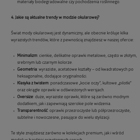
materiały biodegradowalne czy pochodzenia roślinnego.
4. Jakie są aktualne trendy w modzie okularowej?
Świat mody okularowej jest dynamiczny, ale obecnie króluje kilka
wyrazistych trendów, które z pewnością znajdziesz w naszej ofercie:
Minimalizm
: cienkie, delikatne oprawki metalowe, często w złotym,
srebrnym lub czarnym kolorze.
Geometria
: wyraziste, acetatowe kształty – od kwadratowych po
heksagonalne, dodające oryginalności.
Klasyka z twistem
: ponadczasowe „kocie oczy”, kultowe „pilotki”
oraz okrągłe oprawki w odświeżonych wersjach.
Oversize
: duże, wyraziste oprawki, które są zarówno modnym
dodatkiem, jak i zapewniają szerokie pole widzenia.
Transparentność
: oprawki przezroczyste lub półprzezroczyste,
subtelne i nowoczesne, pasujące do wielu stylizacji.
Te style znajdziesz zarówno w kolekcjach premium, jak i wśród