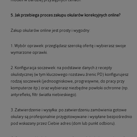
modeli w bardziej przystępnych cenach.
5. Jak przebiega proces zakupu okularów korekcyjnych online?
Zakup okularów online jest prosty i wygodny:
1. Wybór oprawek: przeglądasz szeroką ofertę i wybierasz swoje
wymarzone oprawki.
2. Konfiguracja soczewek: na podstawie danych z recepty
okulistycznej (w tym kluczowego rozstawu źrenic PD) konfigurujesz
rodzaj soczewek (jednoogniskowe, progresywne, do pracy przy
komputerze itp.) oraz wybierasz niezbędne powłoki ochronne (np.
antyrefleks, filtr światła niebieskiego).
3. Zatwierdzenie i wysyłka: po zatwierdzeniu zamówienia gotowe
okulary są profesjonalnie przygotowywane i wysyłane bezpośrednio
pod wskazany przez Ciebie adres (dom lub punkt odbioru).