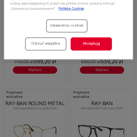
EMPORIO ARMANI
MODERN
rodzaj wykorzystywanych przez nas plików cookie, prosimy kliknąć
EMPORIO ARMANI 0EA4115 58011W
EMPORIO ARMANI 0EA1041 3131
„Ustawienia zaawansowane”.
Polityka Cookies
Ustawienia cookies
Odrzuć wszystkie
Akceptuję
Oferta ważna tylko przy
Oferta ważna tylko przy
zakupie opraw i soczewek
zakupie opraw i soczewek
korekcyjnych
korekcyjnych
599,20 zł
559,20 zł
749,00 zł
699,00 zł
Wybierz
Wybierz
Przymierz
Przymierz
wirtualnie
wirtualnie
RAY-BAN ROUND METAL
RAY-BAN
RAY-BAN 0RX3447V 2500 ICON
RAY-BAN 0RX7199 5204 PERF