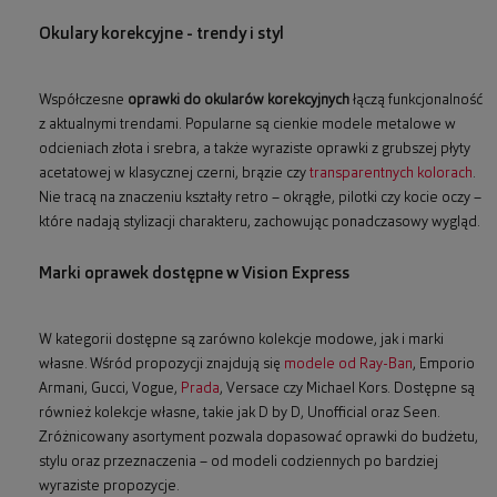
Okulary korekcyjne - trendy i styl
Współczesne
oprawki do okularów korekcyjnych
łączą funkcjonalność
z aktualnymi trendami. Popularne są cienkie modele metalowe w
odcieniach złota i srebra, a także wyraziste oprawki z grubszej płyty
acetatowej w klasycznej czerni, brązie czy
transparentnych kolorach
.
Nie tracą na znaczeniu kształty retro – okrągłe, pilotki czy kocie oczy –
które nadają stylizacji charakteru, zachowując ponadczasowy wygląd.
Marki oprawek dostępne w Vision Express
W kategorii dostępne są zarówno kolekcje modowe, jak i marki
własne. Wśród propozycji znajdują się
modele od Ray-Ban
, Emporio
Armani, Gucci, Vogue,
Prada
, Versace czy Michael Kors. Dostępne są
również kolekcje własne, takie jak D by D, Unofficial oraz Seen.
Zróżnicowany asortyment pozwala dopasować oprawki do budżetu,
stylu oraz przeznaczenia – od modeli codziennych po bardziej
wyraziste propozycje.