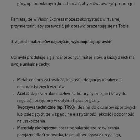
góry, np. popularnych „kocich oczu”, aby zrównoważyć proporcje.
Pamiętaj, że w Vision Express możesz skorzystać z wirtualnej
przymierzalni, aby sprawdzić, jak oprawki prezentują się na Tobie.
3. Z jakich materiałów najczęściej wykonuje się oprawki?
Oprawki produkuje się z różnorodnych materiałów, a każdy z nich ma
swoje unikalne cechy:
Metal
: ceniony za trwałość, lekkość i elegancję; idealny dla
minimalistycznych wzorów.
Acetat
: daje szerokie możliwości kolorystyczne, jest łatwy do
regulacji, przyjemny w dotyku i hipoalergiczny.
Tworzywa techniczne (np. TR90)
: idealne do okularów sportowych
lub dziecięcych, ze względu na elastyczność, lekkość i odporność
na uszkodzenia.
Materiały ekologiczne
: coraz popularniejsze rozwiązania
przyjazne dla środowiska, takie jak tworzywa z recyklingu,