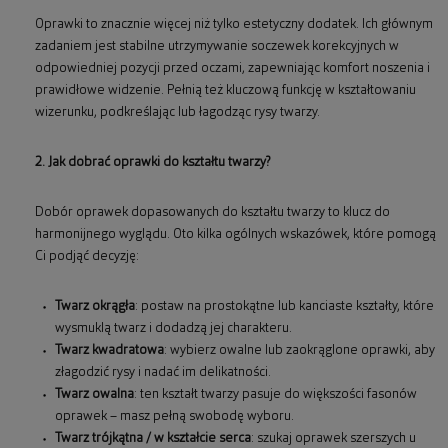
Oprawki to znacznie więcej niż tylko estetyczny dodatek. Ich głównym
zadaniem jest stabilne utrzymywanie soczewek korekcyjnych w
odpowiedniej pozycji przed oczami, zapewniając komfort noszenia i
prawidłowe widzenie. Pełnią też kluczową funkcję w kształtowaniu
wizerunku, podkreślając lub łagodząc rysy twarzy.
2. Jak dobrać oprawki do kształtu twarzy?
Dobór oprawek dopasowanych do kształtu twarzy to klucz do
harmonijnego wyglądu. Oto kilka ogólnych wskazówek, które pomogą
Ci podjąć decyzję:
Twarz okrągła
: postaw na prostokątne lub kanciaste kształty, które
wysmuklą twarz i dodadzą jej charakteru.
Twarz kwadratowa
: wybierz owalne lub zaokrąglone oprawki, aby
złagodzić rysy i nadać im delikatności.
Twarz owalna
: ten kształt twarzy pasuje do większości fasonów
oprawek – masz pełną swobodę wyboru.
Twarz trójkątna / w kształcie serca
: szukaj oprawek szerszych u