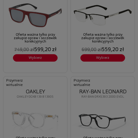
Oferta ważna tylko przy
Oferta ważna tylko przy
zakupie opraw i soczewek
zakupie opraw i soczewek
korekcyjnych
korekcyjnych
599,20 zł
559,20 zł
749,00 zł
699,00 zł
Wybierz
Wybierz
Przymierz
Przymierz
wirtualnie
wirtualnie
OAKLEY
RAY-BAN LEONARD
OAKLEY 0OX8139 813905
RAY-BAN 0RX5393 2000 EVOL