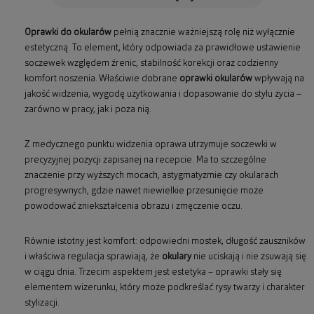
Oprawki do okularów
pełnią znacznie ważniejszą rolę niż wyłącznie
estetyczną. To element, który odpowiada za prawidłowe ustawienie
soczewek względem źrenic, stabilność korekcji oraz codzienny
komfort noszenia. Właściwie dobrane
oprawki okularów
wpływają na
jakość widzenia, wygodę użytkowania i dopasowanie do stylu życia –
zarówno w pracy, jak i poza nią.
Z medycznego punktu widzenia oprawa utrzymuje soczewki w
precyzyjnej pozycji zapisanej na recepcie. Ma to szczególne
znaczenie przy wyższych mocach, astygmatyzmie czy okularach
progresywnych, gdzie nawet niewielkie przesunięcie może
powodować zniekształcenia obrazu i zmęczenie oczu.
Równie istotny jest komfort: odpowiedni mostek, długość zauszników
i właściwa regulacja sprawiają, że
okulary
nie uciskają i nie zsuwają się
w ciągu dnia. Trzecim aspektem jest estetyka – oprawki stały się
elementem wizerunku, który może podkreślać rysy twarzy i charakter
stylizacji.