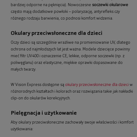
bardziej odporne na pęknięcia). Nowoczesne
soczewki okularowe
często mają dodatkowe powłoki – polaryzację, antyrefleks czy
różnego rodzaju barwienia, co podnosi komfort widzenia.
Okulary przeciwsłoneczne dla dzieci
Oczy dzieci są szczególnie wrażliwe na promieniowanie UV, dlatego
ochrona od najmłodszych lat jest ważna. Modele dziecięce powinny
mieć filtr UV400 i oznaczenie CE, lekkie, odporne soczewki (np. z
poliwęglanu) oraz elastyczne, miękkie oprawki dopasowane do
małych twarzy.
W Vision Express dostępne są
okulary przeciwsłoneczne dla dzieci
w
różnorodnych kształtach i kolorach oraz rozwiązania takie jak nakładki
clip-on do okularów korekcyjnych.
Pielęgnacja i użytkowanie
Aby okulary przeciwsłoneczne zachowały swoje właściwości i komfort
użytkowania: