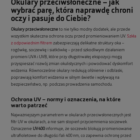
Okulary przeciwsłoneczne – jak
wybrać parę, która naprawdę chroni
oczy i pasuje do Ciebie?
Okulary przeciwsłoneczne
to nie tylko modny dodatek, ale przede
wszystkim skuteczna ochrona oczu przed promieniowaniem UV.
Szkła
z odpowiednim filtrem
zabezpieczają delikatne struktury oka –
rogówkę, soczewkę i siatkówkę – przed szkodliwym działaniem
promieni UVA i UVB, które przy długotrwałej ekspozycji mogą
przyspieszać rozwój zmian okulistycznych i powodować dyskomfort
widzenia. Równocześnie okulary redukują olśnienie i odblaski,
poprawiają komfort widzenia w silnym świetle i wpływają na
bezpieczeństwo, np. podczas prowadzenia samochodu.
Ochrona UV – normy i oznaczenia, na które
warto patrzeć
Najważniejszym parametrem w okularach przeciwsłonecznych jest
filtr UV w okularach, a nie sam stopień przyciemnienia soczewek.
Oznaczenie
UV400
informuje, że soczewki blokują promieniowanie
ultrafioletowe do długości fali 400 nm, co zapewnia ochronę przed