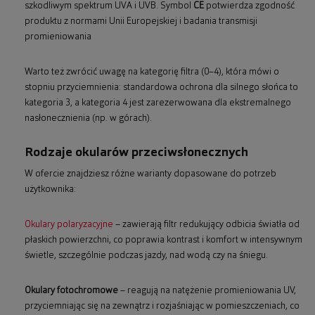
szkodliwym spektrum UVA i UVB. Symbol
CE
potwierdza zgodność
produktu z normami Unii Europejskiej i badania transmisji
promieniowania
Warto też zwrócić uwagę na kategorię filtra (0–4), która mówi o
stopniu przyciemnienia: standardowa ochrona dla silnego słońca to
kategoria 3, a kategoria 4 jest zarezerwowana dla ekstremalnego
nasłonecznienia (np. w górach).
Rodzaje okularów przeciwsłonecznych
W ofercie znajdziesz różne warianty dopasowane do potrzeb
użytkownika:
Okulary polaryzacyjne
– zawierają filtr redukujący odbicia światła od
płaskich powierzchni, co poprawia kontrast i komfort w intensywnym
świetle, szczególnie podczas jazdy, nad wodą czy na śniegu.
Okulary fotochromowe
– reagują na natężenie promieniowania UV,
przyciemniając się na zewnątrz i rozjaśniając w pomieszczeniach, co