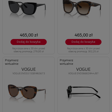
465,00 zł
465,00 zł
Dodaj do koszyka
Dodaj do koszyka
Najniższa cena z 30 dni przed
Najniższa cena z 30 dni przed
obecną promocją: 279,00 zł
obecną promocją: 302,25 zł
Przymierz
Przymierz
wirtualnie
wirtualnie
VOGUE
VOGUE
VOGUE 0VO5515SB W65673
VOGUE 0VO5666S W44/87