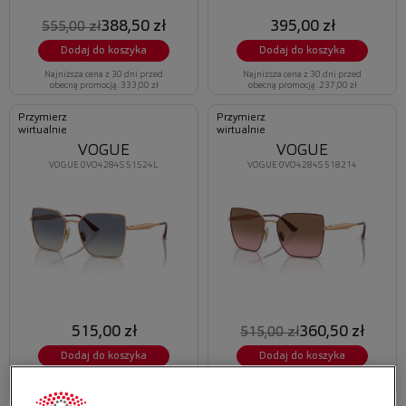
388,50 zł
395,00 zł
555,00 zł
Dodaj do koszyka
Dodaj do koszyka
Najniższa cena z 30 dni przed
Najniższa cena z 30 dni przed
obecną promocją: 333,00 zł
obecną promocją: 237,00 zł
Przymierz
Przymierz
wirtualnie
wirtualnie
VOGUE
VOGUE
VOGUE 0VO4284S 51524L
VOGUE 0VO4284S 518214
515,00 zł
360,50 zł
515,00 zł
Dodaj do koszyka
Dodaj do koszyka
Najniższa cena z 30 dni przed
Najniższa cena z 30 dni przed
obecną promocją: 334,75 zł
obecną promocją: 309,00 zł