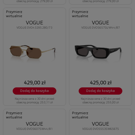
obecną promocją: 279,00 zł
obecną promocją: 279,00 zł
Przymierz
Przymierz
wirtualnie
wirtualnie
VOGUE
VOGUE
VOGUE 0VO4329S 280/73
VOGUE 0VO5657SU W44/87
429,00 zł
425,00 zł
Dodaj do koszyka
Dodaj do koszyka
Najniższa cena z 30 dni przed
Najniższa cena z 30 dni przed
obecną promocją: 253,11 zł
obecną promocją: 255,00 zł
Przymierz
Przymierz
wirtualnie
wirtualnie
VOGUE
VOGUE
VOGUE 0VO5607S W44/81
VOGUE 0VO5553S W656T5