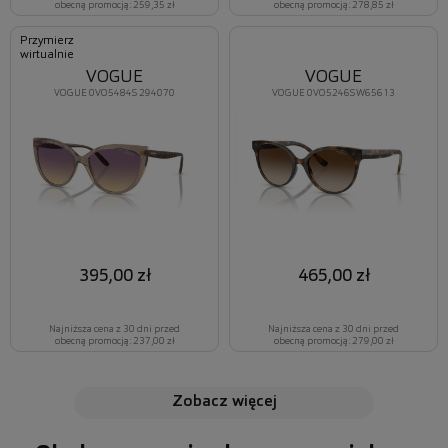
obecną promocją: 259,35 zł
obecną promocją: 278,85 zł
Przymierz
wirtualnie
VOGUE
VOGUE
VOGUE 0VO5484S 294070
VOGUE 0VO5246S W65613
395,00 zł
465,00 zł
Najniższa cena z 30 dni przed
Najniższa cena z 30 dni przed
obecną promocją: 237,00 zł
obecną promocją: 279,00 zł
zobacz więcej