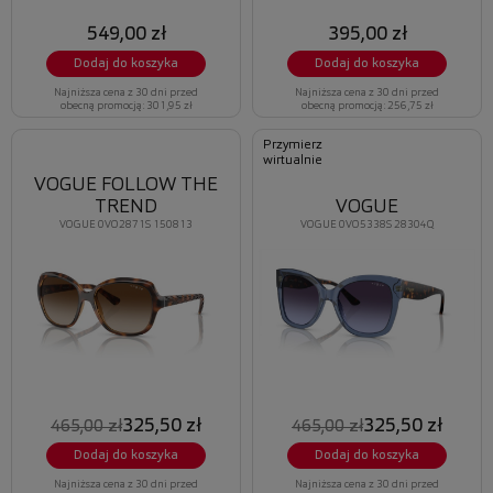
549,00 zł
395,00 zł
Dodaj do koszyka
Dodaj do koszyka
Najniższa cena z 30 dni przed
Najniższa cena z 30 dni przed
obecną promocją: 301,95 zł
obecną promocją: 256,75 zł
Przymierz
wirtualnie
VOGUE FOLLOW THE
TREND
VOGUE
VOGUE 0VO2871S 150813
VOGUE 0VO5338S 28304Q
325,50 zł
325,50 zł
465,00 zł
465,00 zł
Dodaj do koszyka
Dodaj do koszyka
Najniższa cena z 30 dni przed
Najniższa cena z 30 dni przed