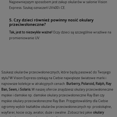
Najpewniejszym sposobem jest zakup okularów w salonie Vision
Express. Szukaj oznaczeń UV400 i CE.
5. Czy dzieci również powinny nosić okulary
przeciwsłoneczne?
Tak, jest to niezwykle ważne!
Oczy dzieci są szczególnie wrażliwe na
promieniowanie UV.
Szukasz okularów przeciwsłonecznych, które będą pasować do Twojego
stylu? W Vision Express czekają na Ciebie największe światowe marki i
najnowsze kolekcje w atrakcyjnych cenach:
Burberry
,
Polaroid
,
Ralph
,
Ray
Ban
, Seen, i Solaris.
W naszej ofercie znajdziesz okulary przeciwsłoneczne
męskie i damskie np.
damskie okulary przeciwsłoneczne Ray Ban
czy
męskie okulary przeciwsłoneczne Ray Ban
. Przygotowaliśmy dla Ciebie
ogromny wybór kształtów okularów przeciwsłonecznych np: prostokątne,
wayfarer,
kocie oczy
, aviator, duże i owalne. Zobacz też jakie
okulary