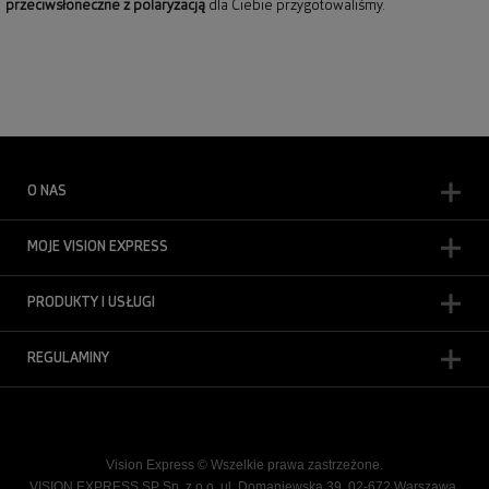
przeciwsłoneczne z polaryzacją
dla Ciebie przygotowaliśmy.
O NAS
MOJE VISION EXPRESS
PRODUKTY I USŁUGI
REGULAMINY
Vision Express © Wszelkie prawa zastrzeżone.
VISION EXPRESS SP Sp. z o.o. ul. Domaniewska 39, 02-672 Warszawa,