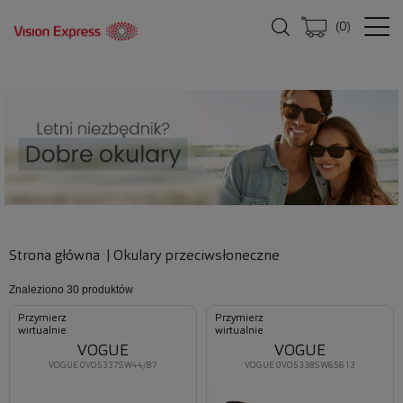
(
0
)
Strona główna
|
Okulary przeciwsłoneczne
Znaleziono
30 produktów
Przymierz
Przymierz
wirtualnie
wirtualnie
VOGUE
VOGUE
VOGUE 0VO5337S W44/87
VOGUE 0VO5338S W65613