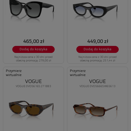
465,00 zł
449,00 zł
Dodaj do koszyka
Dodaj do koszyka
Najniższa cena z 30 dni przed
Najniższa cena z 30 dni przed
obecną promocją: 279,00 zł
obecną promocją: 251,44 zł
Przymierz
Przymierz
wirtualnie
wirtualnie
VOGUE
VOGUE
VOGUE 0VO5616S 271883
VOGUE 0VO5666S W65613