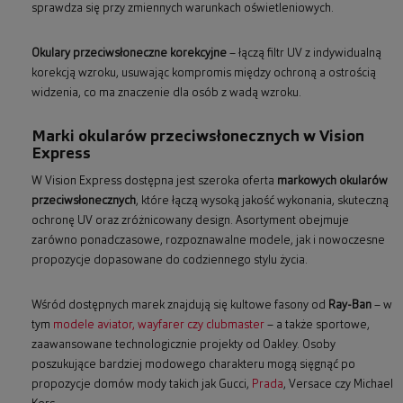
sprawdza się przy zmiennych warunkach oświetleniowych.
Okulary przeciwsłoneczne korekcyjne
– łączą filtr UV z indywidualną
korekcją wzroku, usuwając kompromis między ochroną a ostrością
widzenia, co ma znaczenie dla osób z wadą wzroku.
Marki okularów przeciwsłonecznych w Vision
Express
W Vision Express dostępna jest szeroka oferta
markowych okularów
przeciwsłonecznych
, które łączą wysoką jakość wykonania, skuteczną
ochronę UV oraz zróżnicowany design. Asortyment obejmuje
zarówno ponadczasowe, rozpoznawalne modele, jak i nowoczesne
propozycje dopasowane do codziennego stylu życia.
Wśród dostępnych marek znajdują się kultowe fasony od
Ray-Ban
– w
tym
modele aviator, wayfarer czy clubmaster
– a także sportowe,
zaawansowane technologicznie projekty od Oakley. Osoby
poszukujące bardziej modowego charakteru mogą sięgnąć po
propozycje domów mody takich jak Gucci,
Prada
, Versace czy Michael