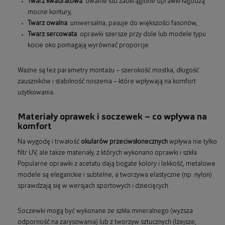
Twarz kwadratowa
: owalne lub zaokrąglone oprawki łagodzą
mocne kontury,
Twarz owalna
: uniwersalna, pasuje do większości fasonów,
Twarz sercowata
: oprawki szersze przy dole lub modele typu
kocie oko pomagają wyrównać proporcje.
Ważne są też parametry montażu – szerokość mostka, długość
zauszników i stabilność noszenia – które wpływają na komfort
użytkowania.
Materiały oprawek i soczewek – co wpływa na
komfort
Na wygodę i trwałość
okularów przeciwsłonecznych
wpływa nie tylko
filtr UV, ale także materiały, z których wykonano oprawki i szkła.
Popularne oprawki z acetatu dają bogate kolory i lekkość, metalowe
modele są eleganckie i subtelne, a tworzywa elastyczne (np. nylon)
sprawdzają się w wersjach sportowych i dziecięcych.
Soczewki mogą być wykonane ze szkła mineralnego (wyższa
odporność na zarysowania) lub z tworzyw sztucznych (lżejsze,