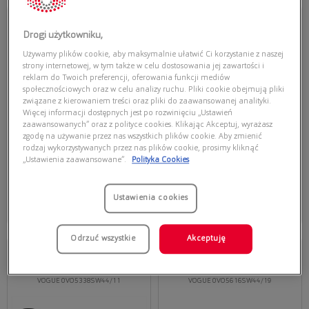
Przymierz
Przymierz
wirtualnie
wirtualnie
Drogi użytkowniku,
VOGUE
VOGUE
VOGUE 0VO5230S W44/11
VOGUE 0VO5520S W44/T3
Używamy plików cookie, aby maksymalnie ułatwić Ci korzystanie z naszej
strony internetowej, w tym także w celu dostosowania jej zawartości i
reklam do Twoich preferencji, oferowania funkcji mediów
społecznościowych oraz w celu analizy ruchu. Pliki cookie obejmują pliki
związane z kierowaniem treści oraz pliki do zaawansowanej analityki.
Więcej informacji dostępnych jest po rozwinięciu „Ustawień
zaawansowanych” oraz z polityce cookies. Klikając Akceptuj, wyrażasz
zgodę na używanie przez nas wszystkich plików cookie. Aby zmienić
rodzaj wykorzystywanych przez nas plików cookie, prosimy kliknąć
„Ustawienia zaawansowane”.
Polityka Cookies
555,00 zł
479,00 zł
Dodaj do koszyka
Dodaj do koszyka
Ustawienia cookies
Najniższa cena z 30 dni przed
Najniższa cena z 30 dni przed
obecną promocją: 360,75 zł
obecną promocją: 311,35 zł
Odrzuć wszystkie
Akceptuję
Przymierz
Przymierz
wirtualnie
wirtualnie
VOGUE
VOGUE
VOGUE 0VO5338S W44/11
VOGUE 0VO5616S W44/19