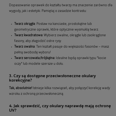
Dopasowanie oprawek do kształtu twarzy ma znaczenie zarówno dla
wygody, jak i estetyki. Pamiętaj o zasadzie kontrastu:
Twarz okrągła
: Postaw na kanciaste, prostokątne lub
geometryczne oprawki, które optycznie wysmuklą twarz.
Twarz kwadratowa
: Wybierz owalne, okrągłe lub zaokrąglone
fasony, aby złagodzić ostre rysy.
Twarz owalna
: Ten kształt pasuje do większości fasonów – masz
pełną swobodę wyboru!
Twarz sercowata/trójkątna:
Idealne będą oprawki typu "kocie
oczy" lub modele szersze u dołu.
3. Czy są dostępne przeciwsłoneczne okulary
korekcyjne?
Tak, absolutnie!
Istnieje kilka rozwiązań, aby połączyć korekcję wady
wzroku z ochroną przeciwsłoneczną.
4. Jak sprawdzić, czy okulary naprawdę mają ochronę
UV?