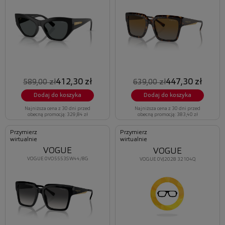
412,30 zł
447,30 zł
589,00 zł
639,00 zł
Dodaj do koszyka
Dodaj do koszyka
Najniższa cena z 30 dni przed
Najniższa cena z 30 dni przed
obecną promocją: 329,84 zł
obecną promocją: 383,40 zł
Przymierz
Przymierz
wirtualnie
wirtualnie
VOGUE
VOGUE
VOGUE 0VO5553S W44/8G
VOGUE 0VJ2028 32104Q