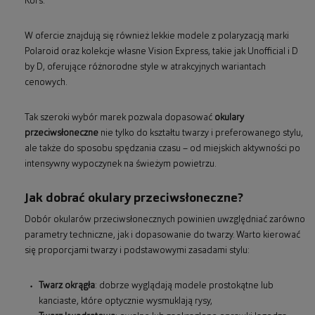
Kors.
W ofercie znajdują się również lekkie modele z polaryzacją marki
Polaroid oraz kolekcje własne Vision Express, takie jak Unofficial i D
by D, oferujące różnorodne style w atrakcyjnych wariantach
cenowych.
Tak szeroki wybór marek pozwala dopasować
okulary
przeciwsłoneczne
nie tylko do kształtu twarzy i preferowanego stylu,
ale także do sposobu spędzania czasu – od miejskich aktywności po
intensywny wypoczynek na świeżym powietrzu.
Jak dobrać okulary przeciwsłoneczne?
Dobór okularów przeciwsłonecznych powinien uwzględniać zarówno
parametry techniczne, jak i dopasowanie do twarzy. Warto kierować
się proporcjami twarzy i podstawowymi zasadami stylu:
Twarz okrągła
: dobrze wyglądają modele prostokątne lub
kanciaste, które optycznie wysmuklają rysy,