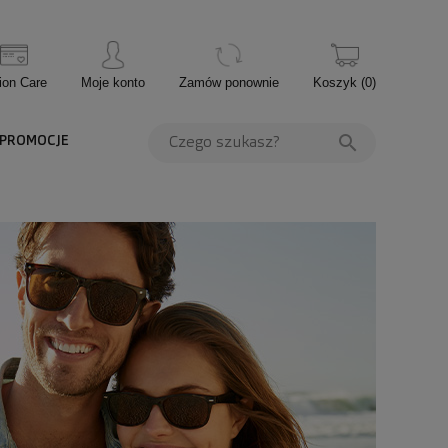
ion Care
Moje konto
Zamów ponownie
Koszyk
(
0
)
PROMOCJE