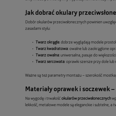
Jak dobrać okulary przeciwsłon
Dobór okularów przeciwsłonecznych powinien uwzględn
zasadami stylu:
Twarz okrągła
: dobrze wyglądają modele prostok
Twarz kwadratowa
: owalne lub zaokrąglone op
Twarz owalna
: uniwersalna, pasuje do większośc
Twarz sercowata
: oprawki szersze przy dole l
Ważne są też parametry montażu – szerokość mostka, 
Materiały oprawek i soczewek –
Na wygodę i trwałość
okularów przeciwsłonecznych
wpł
lekkość, metalowe modele są eleganckie i subtelne, a t