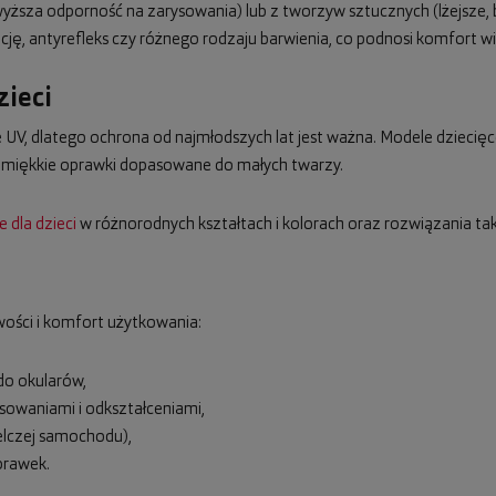
ższa odporność na zarysowania) lub z tworzyw sztucznych (lżejsze,
ę, antyrefleks czy różnego rodzaju barwienia, co podnosi komfort wi
zieci
UV, dlatego ochrona od najmłodszych lat jest ważna. Modele dziecięce
, miękkie oprawki dopasowane do małych twarzy.
 dla dzieci
w różnorodnych kształtach i kolorach oraz rozwiązania taki
ości i komfort użytkowania:
 do okularów,
sowaniami i odkształceniami,
elczej samochodu),
prawek.