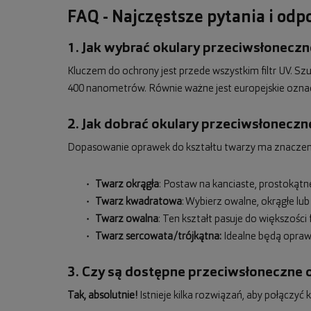
FAQ - Najczęstsze pytania i od
1. Jak wybrać okulary przeciwsłoneczne
Kluczem do ochrony jest przede wszystkim filtr UV. S
400 nanometrów. Równie ważne jest europejskie ozna
2. Jak dobrać okulary przeciwsłoneczn
Dopasowanie oprawek do kształtu twarzy ma znaczenie 
Twarz okrągła
: Postaw na kanciaste, prostokąt
Twarz kwadratowa
: Wybierz owalne, okrągłe lub
Twarz owalna
: Ten kształt pasuje do większoś
Twarz sercowata/trójkątna:
Idealne będą oprawk
3. Czy są dostępne przeciwsłoneczne 
Tak, absolutnie!
Istnieje kilka rozwiązań, aby połączy