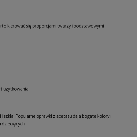
rto kierować się proporcjami twarzy i podstawowymi
rt użytkowania.
 i szkła. Popularne oprawki z acetatu dają bogate kolory i
 dziecięcych.