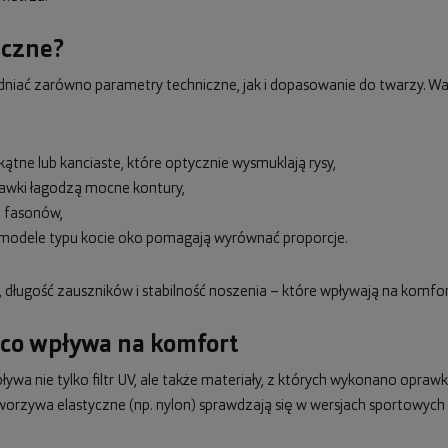
eczne?
iać zarówno parametry techniczne, jak i dopasowanie do twarzy. Wa
ątne lub kanciaste, które optycznie wysmuklają rysy,
rawki łagodzą mocne kontury,
i fasonów,
ub modele typu kocie oko pomagają wyrównać proporcje.
długość zauszników i stabilność noszenia – które wpływają na komfo
 co wpływa na komfort
ywa nie tylko filtr UV, ale także materiały, z których wykonano oprawki
worzywa elastyczne (np. nylon) sprawdzają się w wersjach sportowych i