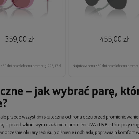
359,00 zł
455,00 zł
z 30 dni przed obecną promocją: 226,17 zł
Najniższa cena z 30 dni przed obecną promocj
czne – jak wybrać parę, któ
e?
, ale przede wszystkim skuteczna ochrona oczu przed promieniowani
wkę – przed szkodliwym działaniem promieni UVA i UVB, które przy dł
cześnie okulary redukują olśnienie i odblaski, poprawiają komfort wi