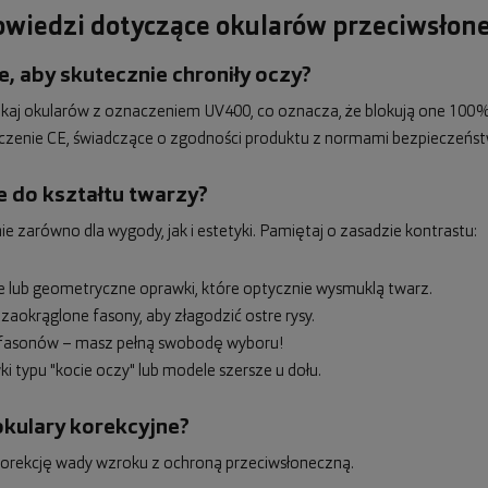
powiedzi dotyczące okularów przeciwsłon
, aby skutecznie chroniły oczy?
zukaj okularów z oznaczeniem UV400, co oznacza, że blokują one 100%
czenie CE, świadczące o zgodności produktu z normami bezpieczeńst
e do kształtu twarzy?
zarówno dla wygody, jak i estetyki. Pamiętaj o zasadzie kontrastu:
ne lub geometryczne oprawki, które optycznie wysmuklą twarz.
 zaokrąglone fasony, aby złagodzić ostre rysy.
ci fasonów – masz pełną swobodę wyboru!
i typu "kocie oczy" lub modele szersze u dołu.
okulary korekcyjne?
ć korekcję wady wzroku z ochroną przeciwsłoneczną.