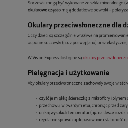
Soczewki mogą być wykonane ze szkła mineralnego (wy
okularowe
często mają dodatkowe powłoki – polaryzacj
Okulary przeciwsłoneczne dla d
Oczy dzieci są szczególnie wrażliwe na promieniowanie 
odporne soczewki (np. z poliwęglanu) oraz elastyczne
W Vision Express dostępne są
okulary przeciwsłoneczne
Pielęgnacja i użytkowanie
Aby okulary przeciwsłoneczne zachowały swoje właściw
czyść je miękką ściereczką z mikrofibry i płynem
przechowuj w twardym etui, chroniąc przed zary
unikaj wysokich temperatur (np. na desce rozdzi
regularnie sprawdzaj dopasowanie i stabilność o