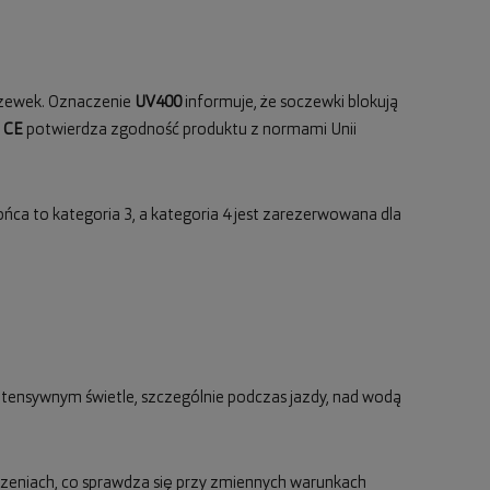
oczewek. Oznaczenie
UV400
informuje, że soczewki blokują
l
CE
potwierdza zgodność produktu z normami Unii
ońca to kategoria 3, a kategoria 4 jest zarezerwowana dla
 intensywnym świetle, szczególnie podczas jazdy, nad wodą
zczeniach, co sprawdza się przy zmiennych warunkach