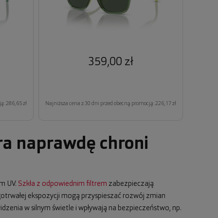
359,00 zł
ą: 286,65 zł
Najniższa cena z 30 dni przed obecną promocją: 226,17 zł
ra naprawdę chroni
em UV.
Szkła z odpowiednim filtrem
zabezpieczają
ugotrwałej ekspozycji mogą przyspieszać rozwój zmian
dzenia w silnym świetle i wpływają na bezpieczeństwo, np.