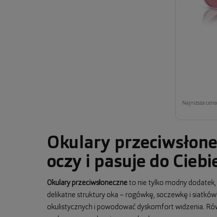
Najniższa cena 
Okulary przeciwsłone
oczy i pasuje do Ciebi
Okulary przeciwsłoneczne
to nie tylko modny dodatek
delikatne struktury oka – rogówkę, soczewkę i siatkó
okulistycznych i powodować dyskomfort widzenia. Równo