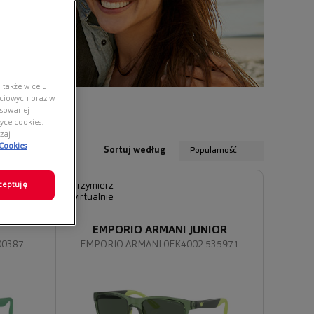
 także w celu
ściowych oraz w
nsowanej
yce cookies.
zaj
 Cookies
Sortuj według
Popularność
ceptuję
Przymierz
wirtualnie
EMPORIO ARMANI JUNIOR
00387
EMPORIO ARMANI 0EK4002 535971