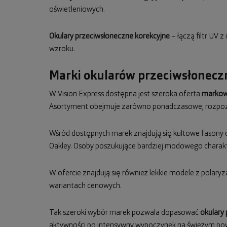
oświetleniowych.
Okulary przeciwsłoneczne korekcyjne
– łączą filtr UV 
wzroku.
Marki okularów przeciwsłoneczn
W Vision Express dostępna jest szeroka oferta
markow
Asortyment obejmuje zarówno ponadczasowe, rozpozn
Wśród dostępnych marek znajdują się kultowe fasony
Oakley. Osoby poszukujące bardziej modowego charak
W ofercie znajdują się również lekkie modele z polaryza
wariantach cenowych.
Tak szeroki wybór marek pozwala dopasować
okulary
aktywności po intensywny wypoczynek na świeżym pow