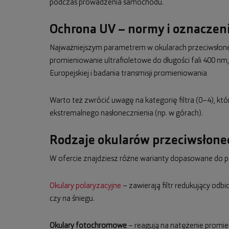
podczas prowadzenia samochodu.
Ochrona UV – normy i oznaczeni
Najważniejszym parametrem w okularach przeciwsłonecz
promieniowanie ultrafioletowe do długości fali 400 
Europejskiej i badania transmisji promieniowania
Warto też zwrócić uwagę na kategorię filtra (0–4), kt
ekstremalnego nasłonecznienia (np. w górach).
Rodzaje okularów przeciwsłon
W ofercie znajdziesz różne warianty dopasowane do p
Okulary polaryzacyjne
– zawierają filtr redukujący odb
czy na śniegu.
Okulary fotochromowe
– reagują na natężenie promie