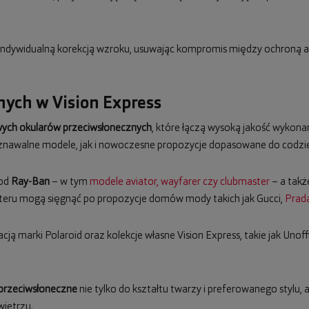
z indywidualną korekcją wzroku, usuwając kompromis między ochroną a
ych w Vision Express
ych okularów przeciwsłonecznych
, które łączą wysoką jakość wykona
awalne modele, jak i nowoczesne propozycje dopasowane do codzien
 od
Ray-Ban
– w tym
modele aviator, wayfarer czy clubmaster
– a takż
teru mogą sięgnąć po propozycje domów mody takich jak Gucci,
Prad
cją marki Polaroid oraz kolekcje własne Vision Express, takie jak Unoff
 przeciwsłoneczne
nie tylko do kształtu twarzy i preferowanego stylu,
ietrzu.