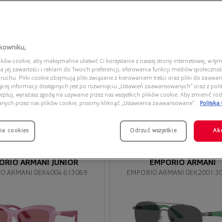
tkowniku,
ów cookie, aby maksymalnie ułatwić Ci korzystanie z naszej strony internetowej, w tym
a jej zawartości i reklam do Twoich preferencji, oferowania funkcji mediów społeczno
 ruchu. Pliki cookie obejmują pliki związane z kierowaniem treści oraz pliki do zaawa
ięcej informacji dostępnych jest po rozwinięciu „Ustawień zaawansowanych” oraz z polit
eptuj, wyrażasz zgodę na używanie przez nas wszystkich plików cookie. Aby zmienić rod
anych przez nas plików cookie, prosimy kliknąć „Ustawienia zaawansowane”.
Polityka
ia cookies
Przymierz
Odrzuć wszystkie
Ak
wirtualnie
ORIO ARMANI JUNIOR
EMPORIO ARMANI
O ARMANI 0EK4004 613069
EMPORIO ARMANI 0EK2001 3