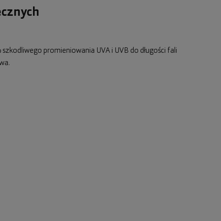
ecznych
 szkodliwego promieniowania UVA i UVB do długości fali
wa.