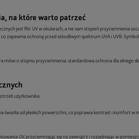
a, na które warto patrzeć
nych jest filtr UV w okularach, a nie sam stopień przyciemnienia s
nm, co zapewnia ochronę przed szkodliwym spektrum UVA i UVB. Symbo
óra mówi o stopniu przyciemnienia: standardowa ochrona dla silnego sł
ecznych
otrzeb użytkownika:
icia światła od płaskich powierzchni, co poprawia kontrast i komfort w
niowania UV, przyciemniając się na zewnątrz i rozjaśniając w pomies