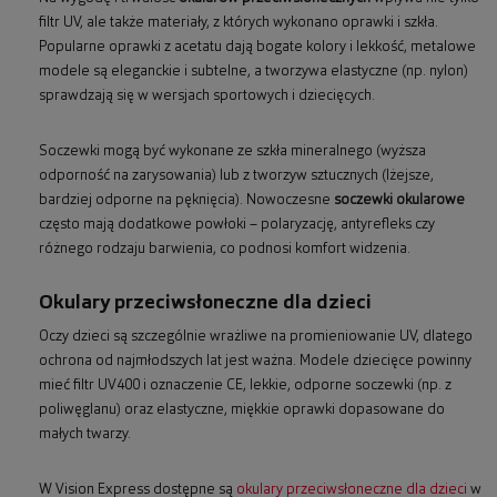
filtr UV, ale także materiały, z których wykonano oprawki i szkła.
Popularne oprawki z acetatu dają bogate kolory i lekkość, metalowe
modele są eleganckie i subtelne, a tworzywa elastyczne (np. nylon)
sprawdzają się w wersjach sportowych i dziecięcych.
Soczewki mogą być wykonane ze szkła mineralnego (wyższa
odporność na zarysowania) lub z tworzyw sztucznych (lżejsze,
bardziej odporne na pęknięcia). Nowoczesne
soczewki okularowe
często mają dodatkowe powłoki – polaryzację, antyrefleks czy
różnego rodzaju barwienia, co podnosi komfort widzenia.
Okulary przeciwsłoneczne dla dzieci
Oczy dzieci są szczególnie wrażliwe na promieniowanie UV, dlatego
ochrona od najmłodszych lat jest ważna. Modele dziecięce powinny
mieć filtr UV400 i oznaczenie CE, lekkie, odporne soczewki (np. z
poliwęglanu) oraz elastyczne, miękkie oprawki dopasowane do
małych twarzy.
W Vision Express dostępne są
okulary przeciwsłoneczne dla dzieci
w