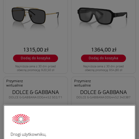
1315,00 zł
1364,00 zł
Dodaj do koszyka
Dodaj do koszyka
Najniższa cena z 30 dni przed
Najniższa cena z 30 dni przed
obecną promocją: 920,50 zł
obecną promocją: 954,80 zł
Przymierz
Przymierz
wirtualnie
wirtualnie
DOLCE & GABBANA
DOLCE & GABBANA
DOLCE & GABBANA 0DG4452 502/71
DOLCE & GABBANA 0DG4452 340387
Drogi użytkowniku,