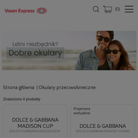
(
0
)
Strona główna
|
Okulary przeciwsłoneczne
Znaleziono
4 produkty
Przymierz
wirtualnie
DOLCE & GABBANA
MADISON CUP
DOLCE & GABBANA
DOLCE & GABBANA 0DG2220 02/81
DOLCE & GABBANA 0DG4507 25256G