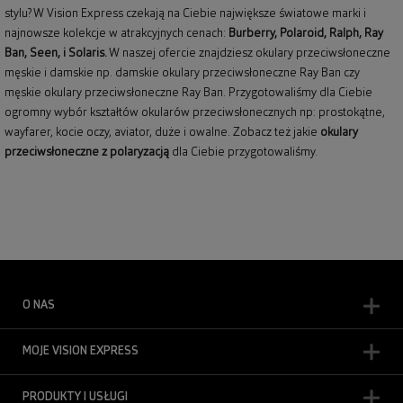
stylu? W Vision Express czekają na Ciebie największe światowe marki i
najnowsze kolekcje w atrakcyjnych cenach:
Burberry
,
Polaroid
,
Ralph
,
Ray
Ban
, Seen, i Solaris.
W naszej ofercie znajdziesz okulary przeciwsłoneczne
męskie i damskie np.
damskie okulary przeciwsłoneczne Ray Ban
czy
męskie okulary przeciwsłoneczne Ray Ban
. Przygotowaliśmy dla Ciebie
ogromny wybór kształtów okularów przeciwsłonecznych np: prostokątne,
wayfarer,
kocie oczy
, aviator, duże i owalne. Zobacz też jakie
okulary
przeciwsłoneczne z polaryzacją
dla Ciebie przygotowaliśmy.
O NAS
MOJE VISION EXPRESS
PRODUKTY I USŁUGI