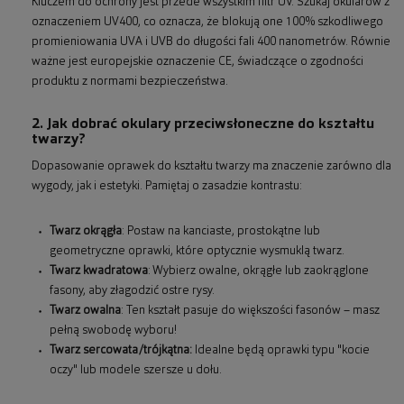
Kluczem do ochrony jest przede wszystkim filtr UV. Szukaj okularów z
oznaczeniem UV400, co oznacza, że blokują one 100% szkodliwego
promieniowania UVA i UVB do długości fali 400 nanometrów. Równie
ważne jest europejskie oznaczenie CE, świadczące o zgodności
produktu z normami bezpieczeństwa.
2. Jak dobrać okulary przeciwsłoneczne do kształtu
twarzy?
Dopasowanie oprawek do kształtu twarzy ma znaczenie zarówno dla
wygody, jak i estetyki. Pamiętaj o zasadzie kontrastu:
Twarz okrągła
: Postaw na kanciaste, prostokątne lub
geometryczne oprawki, które optycznie wysmuklą twarz.
Twarz kwadratowa
: Wybierz owalne, okrągłe lub zaokrąglone
fasony, aby złagodzić ostre rysy.
Twarz owalna
: Ten kształt pasuje do większości fasonów – masz
pełną swobodę wyboru!
Twarz sercowata/trójkątna:
Idealne będą oprawki typu "kocie
oczy" lub modele szersze u dołu.