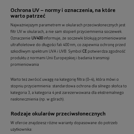
Ochrona UV – normy i oznaczenia, na które
warto patrzeć
Najważniejszym parametrem w okularach przeciwsłonecznych jest
filtr UV w okularach, a nie sam stopień przyciemnienia soczewek.
Oznaczenie
UV400
informuje, że soczewki blokują promieniowanie
ultrafioletowe do długości fali 400 nm, co zapewnia ochronę przed
szkodliwym spektrum UVA i UVB. Symbol
CE
potwierdza zgodność
produktu z normami Unii Europejskiej i badania transmisji
promieniowania
Warto też zwrócić uwagę na kategorię filtra (0–4), która mówi o
stopniu przyciemnienia: standardowa ochrona dla silnego słońca to
kategoria 3, a kategoria 4 jest zarezerwowana dla ekstremalnego
nasłonecznienia (np. w górach).
Rodzaje okularów przeciwsłonecznych
W ofercie znajdziesz różne warianty dopasowane do potrzeb
użytkownika: