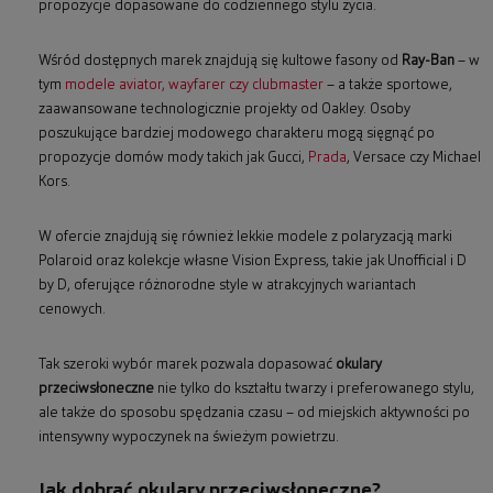
propozycje dopasowane do codziennego stylu życia.
Wśród dostępnych marek znajdują się kultowe fasony od
Ray-Ban
– w
tym
modele aviator, wayfarer czy clubmaster
– a także sportowe,
zaawansowane technologicznie projekty od Oakley. Osoby
poszukujące bardziej modowego charakteru mogą sięgnąć po
propozycje domów mody takich jak Gucci,
Prada
, Versace czy Michael
Kors.
W ofercie znajdują się również lekkie modele z polaryzacją marki
Polaroid oraz kolekcje własne Vision Express, takie jak Unofficial i D
by D, oferujące różnorodne style w atrakcyjnych wariantach
cenowych.
Tak szeroki wybór marek pozwala dopasować
okulary
przeciwsłoneczne
nie tylko do kształtu twarzy i preferowanego stylu,
ale także do sposobu spędzania czasu – od miejskich aktywności po
intensywny wypoczynek na świeżym powietrzu.
Jak dobrać okulary przeciwsłoneczne?