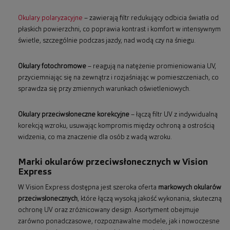
Okulary polaryzacyjne
– zawierają filtr redukujący odbicia światła od
płaskich powierzchni, co poprawia kontrast i komfort w intensywnym
świetle, szczególnie podczas jazdy, nad wodą czy na śniegu.
Okulary fotochromowe
– reagują na natężenie promieniowania UV,
przyciemniając się na zewnątrz i rozjaśniając w pomieszczeniach, co
sprawdza się przy zmiennych warunkach oświetleniowych.
Okulary przeciwsłoneczne korekcyjne
– łączą filtr UV z indywidualną
korekcją wzroku, usuwając kompromis między ochroną a ostrością
widzenia, co ma znaczenie dla osób z wadą wzroku.
Marki okularów przeciwsłonecznych w Vision
Express
W Vision Express dostępna jest szeroka oferta
markowych okularów
przeciwsłonecznych
, które łączą wysoką jakość wykonania, skuteczną
ochronę UV oraz zróżnicowany design. Asortyment obejmuje
zarówno ponadczasowe, rozpoznawalne modele, jak i nowoczesne