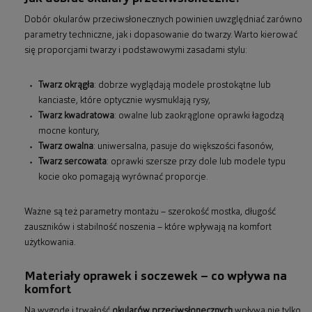
Dobór okularów przeciwsłonecznych powinien uwzględniać zarówno
parametry techniczne, jak i dopasowanie do twarzy. Warto kierować
się proporcjami twarzy i podstawowymi zasadami stylu:
Twarz okrągła
: dobrze wyglądają modele prostokątne lub
kanciaste, które optycznie wysmuklają rysy,
Twarz kwadratowa
: owalne lub zaokrąglone oprawki łagodzą
mocne kontury,
Twarz owalna
: uniwersalna, pasuje do większości fasonów,
Twarz sercowata
: oprawki szersze przy dole lub modele typu
kocie oko pomagają wyrównać proporcje.
Ważne są też parametry montażu – szerokość mostka, długość
zauszników i stabilność noszenia – które wpływają na komfort
użytkowania.
Materiały oprawek i soczewek – co wpływa na
komfort
Na wygodę i trwałość
okularów przeciwsłonecznych
wpływa nie tylko