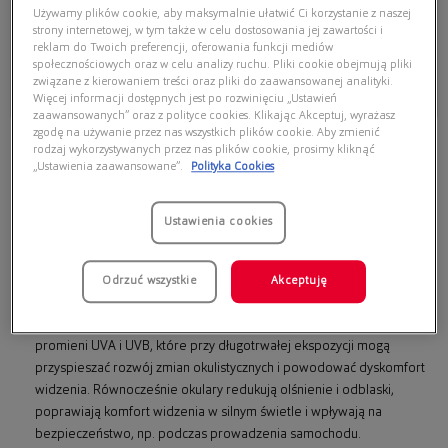
Używamy plików cookie, aby maksymalnie ułatwić Ci korzystanie z naszej
strony internetowej, w tym także w celu dostosowania jej zawartości i
909,30 zł
1235,00 zł
1299,00 zł
reklam do Twoich preferencji, oferowania funkcji mediów
społecznościowych oraz w celu analizy ruchu. Pliki cookie obejmują pliki
Dodaj do koszyka
związane z kierowaniem treści oraz pliki do zaawansowanej analityki.
Więcej informacji dostępnych jest po rozwinięciu „Ustawień
Najniższa cena z 30 dni przed
Najniższa cena z 30 dni przed
obecną promocją: 870,33 zł
obecną promocją: 926,25 zł
zaawansowanych” oraz z polityce cookies. Klikając Akceptuj, wyrażasz
zgodę na używanie przez nas wszystkich plików cookie. Aby zmienić
rodzaj wykorzystywanych przez nas plików cookie, prosimy kliknąć
Okulary przeciwsłoneczne – jak
„Ustawienia zaawansowane”.
Polityka Cookies
wybrać parę, która naprawdę chroni
oczy i pasuje do Ciebie?
Ustawienia cookies
Okulary przeciwsłoneczne
to nie tylko modny dodatek, ale przede
wszystkim skuteczna ochrona oczu przed promieniowaniem UV.
Szkła
Odrzuć wszystkie
Akceptuję
z odpowiednim filtrem
zabezpieczają delikatne struktury oka –
rogówkę, soczewkę i siatkówkę – przed szkodliwym działaniem
promieni UVA i UVB, które przy długotrwałej ekspozycji mogą
przyspieszać rozwój zmian okulistycznych i powodować dyskomfort
widzenia. Równocześnie okulary redukują olśnienie i odblaski,
poprawiają komfort widzenia w silnym świetle i wpływają na
bezpieczeństwo, np. podczas prowadzenia samochodu.