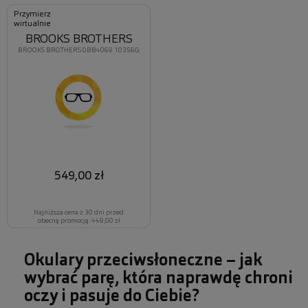
Przymierz
wirtualnie
BROOKS BROTHERS
BROOKS BROTHERS 0BB4069 10356G
549,00 zł
Najniższa cena z 30 dni przed
obecną promocją: 449,00 zł
Okulary przeciwsłoneczne – jak
wybrać parę, która naprawdę chroni
oczy i pasuje do Ciebie?