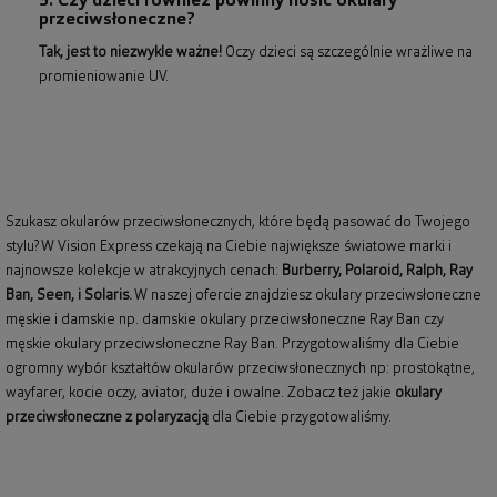
5. Czy dzieci również powinny nosić okulary
przeciwsłoneczne?
Tak, jest to niezwykle ważne!
Oczy dzieci są szczególnie wrażliwe na
promieniowanie UV.
Szukasz okularów przeciwsłonecznych, które będą pasować do Twojego
stylu? W Vision Express czekają na Ciebie największe światowe marki i
najnowsze kolekcje w atrakcyjnych cenach:
Burberry
,
Polaroid
,
Ralph
,
Ray
Ban
, Seen, i Solaris.
W naszej ofercie znajdziesz okulary przeciwsłoneczne
męskie i damskie np.
damskie okulary przeciwsłoneczne Ray Ban
czy
męskie okulary przeciwsłoneczne Ray Ban
. Przygotowaliśmy dla Ciebie
ogromny wybór kształtów okularów przeciwsłonecznych np: prostokątne,
wayfarer,
kocie oczy
, aviator, duże i owalne. Zobacz też jakie
okulary
przeciwsłoneczne z polaryzacją
dla Ciebie przygotowaliśmy.