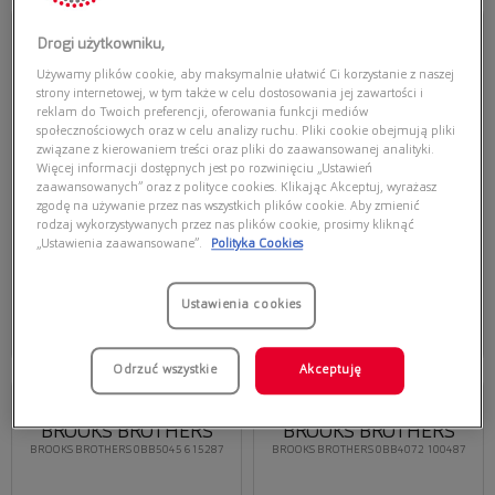
Przymierz
Przymierz
wirtualnie
wirtualnie
Drogi użytkowniku,
BROOKS BROTHERS
BROOKS BROTHERS
Używamy plików cookie, aby maksymalnie ułatwić Ci korzystanie z naszej
BROOKS BROTHERS 0BB4071 103287
BROOKS BROTHERS 0BB5057U
616987
strony internetowej, w tym także w celu dostosowania jej zawartości i
reklam do Twoich preferencji, oferowania funkcji mediów
społecznościowych oraz w celu analizy ruchu. Pliki cookie obejmują pliki
związane z kierowaniem treści oraz pliki do zaawansowanej analityki.
Więcej informacji dostępnych jest po rozwinięciu „Ustawień
zaawansowanych” oraz z polityce cookies. Klikając Akceptuj, wyrażasz
zgodę na używanie przez nas wszystkich plików cookie. Aby zmienić
rodzaj wykorzystywanych przez nas plików cookie, prosimy kliknąć
„Ustawienia zaawansowane”.
Polityka Cookies
304,50 zł
367,50 zł
435,00 zł
525,00 zł
Ustawienia cookies
Dodaj do koszyka
Dodaj do koszyka
Najniższa cena z 30 dni przed
Najniższa cena z 30 dni przed
obecną promocją: 261,00 zł
obecną promocją: 315,00 zł
Odrzuć wszystkie
Akceptuję
Przymierz
Przymierz
wirtualnie
wirtualnie
BROOKS BROTHERS
BROOKS BROTHERS
BROOKS BROTHERS 0BB5045 615287
BROOKS BROTHERS 0BB4072 100487