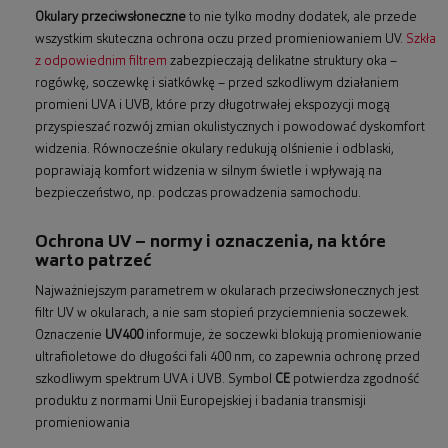
Okulary przeciwsłoneczne
to nie tylko modny dodatek, ale przede
wszystkim skuteczna ochrona oczu przed promieniowaniem UV.
Szkła
z odpowiednim filtrem
zabezpieczają delikatne struktury oka –
rogówkę, soczewkę i siatkówkę – przed szkodliwym działaniem
promieni UVA i UVB, które przy długotrwałej ekspozycji mogą
przyspieszać rozwój zmian okulistycznych i powodować dyskomfort
widzenia. Równocześnie okulary redukują olśnienie i odblaski,
poprawiają komfort widzenia w silnym świetle i wpływają na
bezpieczeństwo, np. podczas prowadzenia samochodu.
Ochrona UV – normy i oznaczenia, na które
warto patrzeć
Najważniejszym parametrem w okularach przeciwsłonecznych jest
filtr UV w okularach, a nie sam stopień przyciemnienia soczewek.
Oznaczenie
UV400
informuje, że soczewki blokują promieniowanie
ultrafioletowe do długości fali 400 nm, co zapewnia ochronę przed
szkodliwym spektrum UVA i UVB. Symbol
CE
potwierdza zgodność
produktu z normami Unii Europejskiej i badania transmisji
promieniowania