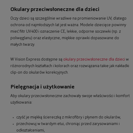
Okulary przeciwsłoneczne dla dzieci
Oczy dzieci są szczególnie wrażliwe na promieniowanie UV, dlatego
ochrona od najmłodszych lat jest ważna. Modele dziecięce powinny
mieć filtr UV400 i oznaczenie CE, lekkie, odporne soczewki (np. z
poliwęglanu) oraz elastyczne, miękkie oprawki dopasowane do
małych twarzy.
W Vision Express dostępne są
okulary przeciwsłoneczne dla dzieci
w
różnorodnych kształtach i kolorach oraz rozwiązania takie jak nakładki
clip-on do okularów korekcyjnych.
Pielęgnacja i użytkowanie
Aby okulary przeciwsłoneczne zachowały swoje właściwości i komfort
użytkowania:
czyść je miękką ściereczką z mikrofibry i płynem do okularów,
przechowuj w twardym etui, chroniąc przed zarysowaniami i
odkształceniami,