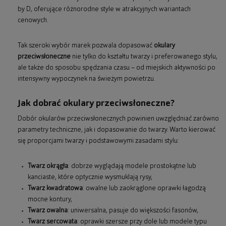
by D, oferujące różnorodne style w atrakcyjnych wariantach
cenowych.
Tak szeroki wybór marek pozwala dopasować
okulary
przeciwsłoneczne
nie tylko do kształtu twarzy i preferowanego stylu,
ale także do sposobu spędzania czasu – od miejskich aktywności po
intensywny wypoczynek na świeżym powietrzu.
Jak dobrać okulary przeciwsłoneczne?
Dobór okularów przeciwsłonecznych powinien uwzględniać zarówno
parametry techniczne, jak i dopasowanie do twarzy. Warto kierować
się proporcjami twarzy i podstawowymi zasadami stylu:
Twarz okrągła
: dobrze wyglądają modele prostokątne lub
kanciaste, które optycznie wysmuklają rysy,
Twarz kwadratowa
: owalne lub zaokrąglone oprawki łagodzą
mocne kontury,
Twarz owalna
: uniwersalna, pasuje do większości fasonów,
Twarz sercowata
: oprawki szersze przy dole lub modele typu