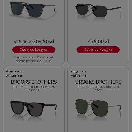
304,50 zł
475,00 zł
435,00 zł
Dodaj do koszyka
Dodaj do koszyka
Najniższa cena z 30 dni przed
obecną promocją: 261,00 zł
Przymierz
Przymierz
wirtualnie
wirtualnie
BROOKS BROTHERS
BROOKS BROTHERS
BROOKS BROTHERS 0BB5052U
BROOKS BROTHERS 0BB4067J
616181
102671