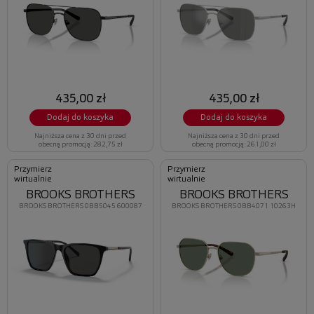
435,00 zł
435,00 zł
Dodaj do koszyka
Dodaj do koszyka
Najniższa cena z 30 dni przed
Najniższa cena z 30 dni przed
obecną promocją: 282,75 zł
obecną promocją: 261,00 zł
Przymierz
Przymierz
wirtualnie
wirtualnie
BROOKS BROTHERS
BROOKS BROTHERS
BROOKS BROTHERS 0BB5045 600087
BROOKS BROTHERS 0BB4071 10263H