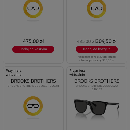
475,00 zł
304,50 zł
435,00 zł
Dodaj do koszyka
Dodaj do koszyka
Najniższa cena z 30 dni przed
obecną promocją: 335,00 zł
Przymierz
Przymierz
wirtualnie
wirtualnie
BROOKS BROTHERS
BROOKS BROTHERS
BROOKS BROTHERS 0BB5052U
BROOKS BROTHERS 0BB4069 10263H
616187