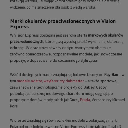
korekcją wzroku, usuwając kompromis między ochroną a ostrością
widzenia, co ma znaczenie dla osób z wadą wzroku.
Marki okularów przeciwsłonecznych w Vision
Express
W Vision Express dostępna jest szeroka oferta
markowych okularów
przeciwsłonecznych
, które łączą wysoką jakość wykonania, skuteczną
ochronę UV oraz zróżnicowany design. Asortyment obejmuje
zarówno ponadczasowe, rozpoznawalne modele, jak i nowoczesne
propozycje dopasowane do codziennego stylu życia.
Wśród dostępnych marek znajdują się kultowe fasony od
Ray-Ban
– w
tym
modele aviator, wayfarer czy clubmaster
– a także sportowe,
zaawansowane technologicznie projekty od Oakley. Osoby
poszukujące bardziej modowego charakteru mogą sięgnąć po
propozycje domów mody takich jak Gucci,
Prada
, Versace czy Michael
Kors.
W ofercie znajdują się również lekkie modele z polaryzacją marki
Polaroid oraz kolekcje własne Vision Express, takie jak Unofficial i D