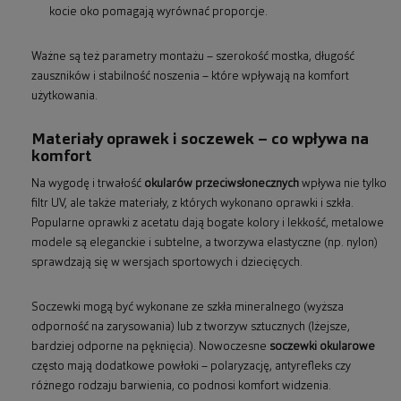
kocie oko pomagają wyrównać proporcje.
Ważne są też parametry montażu – szerokość mostka, długość
zauszników i stabilność noszenia – które wpływają na komfort
użytkowania.
Materiały oprawek i soczewek – co wpływa na
komfort
Na wygodę i trwałość
okularów przeciwsłonecznych
wpływa nie tylko
filtr UV, ale także materiały, z których wykonano oprawki i szkła.
Popularne oprawki z acetatu dają bogate kolory i lekkość, metalowe
modele są eleganckie i subtelne, a tworzywa elastyczne (np. nylon)
sprawdzają się w wersjach sportowych i dziecięcych.
Soczewki mogą być wykonane ze szkła mineralnego (wyższa
odporność na zarysowania) lub z tworzyw sztucznych (lżejsze,
bardziej odporne na pęknięcia). Nowoczesne
soczewki okularowe
często mają dodatkowe powłoki – polaryzację, antyrefleks czy
różnego rodzaju barwienia, co podnosi komfort widzenia.