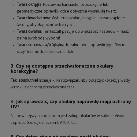
Twarz okrągła
: Postaw na kanciaste, prostokątne lub
geometryczne oprawki, które optycznie wysmuklą twarz.
Twarz kwadratowa
: Wybierz owalne, okrągłe lub zaokrąglone
fasony, aby złagodzić ostre rysy.
Twarz owalna
: Ten kształt pasuje do większości fasonów – masz
pełną swobodę wyboru!
Twarz sercowata/trójkątna:
Idealne będą oprawki typu "kocie
oczy" lub modele szersze u dołu.
3. Czy są dostępne przeciwsłoneczne okulary
korekcyjne?
Tak, absolutnie!
Istnieje kilka rozwiązań, aby połączyć korekcję wady
wzroku z ochroną przeciwsłoneczną.
4. Jak sprawdzić, czy okulary naprawdę mają ochronę
UV?
Najpewniejszym sposobem jest zakup okularów w salonie Vision
Express. Szukaj oznaczeń UV400 i CE.