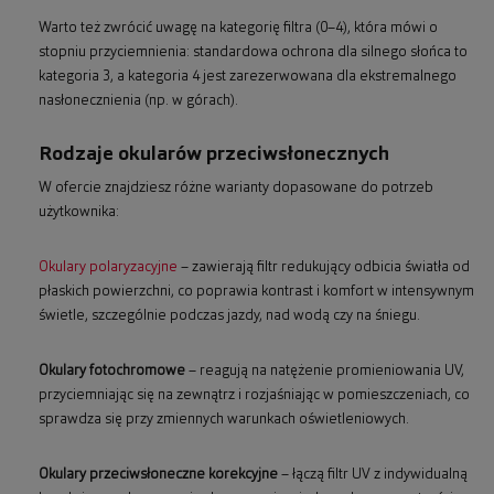
Warto też zwrócić uwagę na kategorię filtra (0–4), która mówi o
stopniu przyciemnienia: standardowa ochrona dla silnego słońca to
kategoria 3, a kategoria 4 jest zarezerwowana dla ekstremalnego
nasłonecznienia (np. w górach).
Rodzaje okularów przeciwsłonecznych
W ofercie znajdziesz różne warianty dopasowane do potrzeb
użytkownika:
Okulary polaryzacyjne
– zawierają filtr redukujący odbicia światła od
płaskich powierzchni, co poprawia kontrast i komfort w intensywnym
świetle, szczególnie podczas jazdy, nad wodą czy na śniegu.
Okulary fotochromowe
– reagują na natężenie promieniowania UV,
przyciemniając się na zewnątrz i rozjaśniając w pomieszczeniach, co
sprawdza się przy zmiennych warunkach oświetleniowych.
Okulary przeciwsłoneczne korekcyjne
– łączą filtr UV z indywidualną