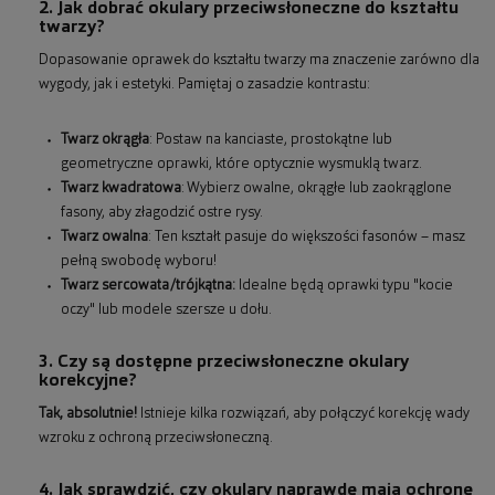
2. Jak dobrać okulary przeciwsłoneczne do kształtu
twarzy?
Dopasowanie oprawek do kształtu twarzy ma znaczenie zarówno dla
wygody, jak i estetyki. Pamiętaj o zasadzie kontrastu:
Twarz okrągła
: Postaw na kanciaste, prostokątne lub
geometryczne oprawki, które optycznie wysmuklą twarz.
Twarz kwadratowa
: Wybierz owalne, okrągłe lub zaokrąglone
fasony, aby złagodzić ostre rysy.
Twarz owalna
: Ten kształt pasuje do większości fasonów – masz
pełną swobodę wyboru!
Twarz sercowata/trójkątna:
Idealne będą oprawki typu "kocie
oczy" lub modele szersze u dołu.
3. Czy są dostępne przeciwsłoneczne okulary
korekcyjne?
Tak, absolutnie!
Istnieje kilka rozwiązań, aby połączyć korekcję wady
wzroku z ochroną przeciwsłoneczną.
4. Jak sprawdzić, czy okulary naprawdę mają ochronę