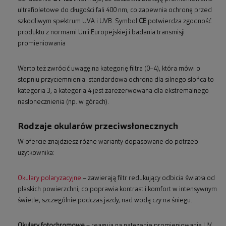
ultrafioletowe do długości fali 400 nm, co zapewnia ochronę przed
szkodliwym spektrum UVA i UVB. Symbol
CE
potwierdza zgodność
produktu z normami Unii Europejskiej i badania transmisji
promieniowania
Warto też zwrócić uwagę na kategorię filtra (0–4), która mówi o
stopniu przyciemnienia: standardowa ochrona dla silnego słońca to
kategoria 3, a kategoria 4 jest zarezerwowana dla ekstremalnego
nasłonecznienia (np. w górach).
Rodzaje okularów przeciwsłonecznych
W ofercie znajdziesz różne warianty dopasowane do potrzeb
użytkownika:
Okulary polaryzacyjne
– zawierają filtr redukujący odbicia światła od
płaskich powierzchni, co poprawia kontrast i komfort w intensywnym
świetle, szczególnie podczas jazdy, nad wodą czy na śniegu.
Okulary fotochromowe
– reagują na natężenie promieniowania UV,