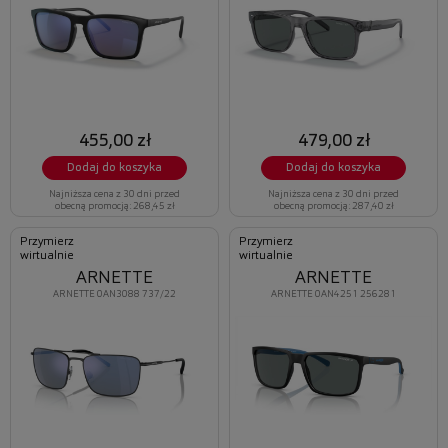
455,00 zł
479,00 zł
Dodaj do koszyka
Dodaj do koszyka
Najniższa cena z 30 dni przed
Najniższa cena z 30 dni przed
obecną promocją: 268,45 zł
obecną promocją: 287,40 zł
Przymierz
Przymierz
wirtualnie
wirtualnie
ARNETTE
ARNETTE
ARNETTE 0AN3088 737/22
ARNETTE 0AN4251 256281