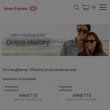
(
0
)
Strona główna
|
Okulary przeciwsłoneczne
Znaleziono
14 produktów
Przymierz
Przymierz
wirtualnie
wirtualnie
ARNETTE
ARNETTE
ARNETTE 0AN4283 01/22
ARNETTE 0AN4298 278681