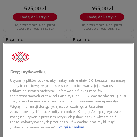
525,00 zł
455,00 zł
Dodaj do koszyka
Dodaj do koszyka
Najniższa cena z 30 dni przed
Najniższa cena z 30 dni przed
obecną promocją: 341,25 zł
obecną promocją: 268,45 zł
Przymierz
Przymierz
wirtualnie
wirtualnie
ARNETTE WALVIS
ARNETTE KHIM
ARNETTE 0AN3087 756/9A
ARNETTE 0AN4341 290081
Drogi użytkowniku,
Używamy plików cookie, aby maksymalnie ułatwić Ci korzystanie z naszej
strony internetowej, w tym także w celu dostosowania jej zawartości i
reklam do Twoich preferencji, oferowania funkcji mediów
społecznościowych oraz w celu analizy ruchu. Pliki cookie obejmują pliki
związane z kierowaniem treści oraz pliki do zaawansowanej analityki.
Więcej informacji dostępnych jest po rozwinięciu „Ustawień
385,00 zł
429,00 zł
zaawansowanych” oraz z polityce cookies. Klikając Akceptuj, wyrażasz
zgodę na używanie przez nas wszystkich plików cookie. Aby zmienić
Dodaj do koszyka
Dodaj do koszyka
rodzaj wykorzystywanych przez nas plików cookie, prosimy kliknąć
„Ustawienia zaawansowane”.
Polityka Cookies
Najniższa cena z 30 dni przed
Najniższa cena z 30 dni przed
obecną promocją: 250,25 zł
obecną promocją: 278,85 zł