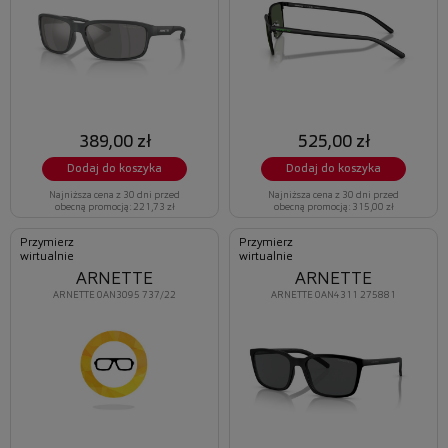
389,00 zł
525,00 zł
Dodaj do koszyka
Dodaj do koszyka
Najniższa cena z 30 dni przed
Najniższa cena z 30 dni przed
obecną promocją: 221,73 zł
obecną promocją: 315,00 zł
Przymierz
Przymierz
wirtualnie
wirtualnie
ARNETTE
ARNETTE
ARNETTE 0AN4311 275881
ARNETTE 0AN3095 737/22