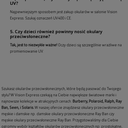
UV?
Najpewniejszym sposobem jest zakup okularów w salonie Vision
Express. Szukaj oznaczeń UV400 i CE.
5. Czy dzieci również powinny nosić okulary
przeciwsłoneczne?
Tak, jest to niezwykle ważne!
Oczy dzieci są szczególnie wrażliwe na
promieniowanie UV.
Szukasz okularów przeciwsłonecznych, które będą pasować do Twojego
stylu? W Vision Express czekają na Ciebie największe światowe marki i
najnowsze kolekcje w atrakcyjnych cenach:
Burberry
,
Polaroid
,
Ralph
,
Ray
Ban
, Seen, i Solaris.
W naszej ofercie znajdziesz okulary przeciwsłoneczne
męskie i damskie np.
damskie okulary przeciwsłoneczne Ray Ban
czy
męskie okulary przeciwsłoneczne Ray Ban
. Przygotowaliśmy dla Ciebie
ogromny wybór kształtów okularów przeciwsłonecznych np: prostokątne,