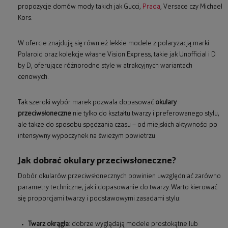
propozycje domów mody takich jak Gucci,
Prada
, Versace czy Michael
Kors.
W ofercie znajdują się również lekkie modele z polaryzacją marki
Polaroid oraz kolekcje własne Vision Express, takie jak Unofficial i D
by D, oferujące różnorodne style w atrakcyjnych wariantach
cenowych.
Tak szeroki wybór marek pozwala dopasować
okulary
przeciwsłoneczne
nie tylko do kształtu twarzy i preferowanego stylu,
ale także do sposobu spędzania czasu – od miejskich aktywności po
intensywny wypoczynek na świeżym powietrzu.
Jak dobrać okulary przeciwsłoneczne?
Dobór okularów przeciwsłonecznych powinien uwzględniać zarówno
parametry techniczne, jak i dopasowanie do twarzy. Warto kierować
się proporcjami twarzy i podstawowymi zasadami stylu:
Twarz okrągła
: dobrze wyglądają modele prostokątne lub