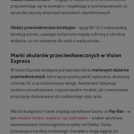
przyciemniając się na zewnątrz i rozjaśniając w pomieszczeniach, co
sprawdza się przy zmiennych warunkach oświetleniowych.
Okulary przeciwsłoneczne korekcyjne
– łączą filtr UV z indywidualną
korekcją wzroku, usuwając kompromis między ochroną a ostrością
widzenia, co ma znaczenie dla osób z wadą wzroku.
Marki okularów przeciwsłonecznych w Vision
Express
W Vision Express dostępna jest szeroka oferta
markowych okularów
przeciwsłonecznych
, które łączą wysoką jakość wykonania, skuteczną
ochronę UV oraz zróżnicowany design. Asortyment obejmuje
zarówno ponadczasowe, rozpoznawalne modele, jak i nowoczesne
propozycje dopasowane do codziennego stylu życia.
Wśród dostępnych marek znajdują się kultowe fasony od
Ray-Ban
– w
tym
modele aviator, wayfarer czy clubmaster
– a także sportowe,
zaawansowane technologicznie projekty od Oakley. Osoby
poszukujące bardziej modowego charakteru mogą sięgnąć po