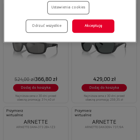
Przymierz
Przymierz
Ustawienia cookies
wirtualnie
wirtualnie
ARNETTE FRAMBUESA
ARNETTE
ARNETTE 0AN4336 2870Z3
ARNETTE 0AN4353 284181
Odrzuć wszystkie
Akceptuję
366,80 zł
429,00 zł
524,00 zł
Dodaj do koszyka
Dodaj do koszyka
Najniższa cena z 30 dni przed
Najniższa cena z 30 dni przed
obecną promocją: 314,40 zł
obecną promocją: 259,35 zł
Przymierz
Przymierz
wirtualnie
wirtualnie
ARNETTE
ARNETTE
ARNETTE 0AN4373 2841Z3
ARNETTE 0AN3094 737/9A