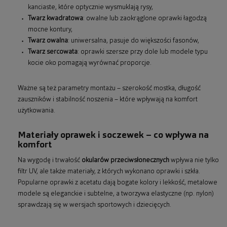
kanciaste, które optycznie wysmuklają rysy,
Twarz kwadratowa
: owalne lub zaokrąglone oprawki łagodzą
mocne kontury,
Twarz owalna
: uniwersalna, pasuje do większości fasonów,
Twarz sercowata
: oprawki szersze przy dole lub modele typu
kocie oko pomagają wyrównać proporcje.
Ważne są też parametry montażu – szerokość mostka, długość
zauszników i stabilność noszenia – które wpływają na komfort
użytkowania.
Materiały oprawek i soczewek – co wpływa na
komfort
Na wygodę i trwałość
okularów przeciwsłonecznych
wpływa nie tylko
filtr UV, ale także materiały, z których wykonano oprawki i szkła.
Popularne oprawki z acetatu dają bogate kolory i lekkość, metalowe
modele są eleganckie i subtelne, a tworzywa elastyczne (np. nylon)
sprawdzają się w wersjach sportowych i dziecięcych.