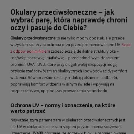
Okulary przeciwsłoneczne – jak
wybrać parę, która naprawdę chroni
oczy i pasuje do Ciebie?
Okulary przeciwsłoneczne
to nie tylko modny dodatek, ale przede
wszystkim skuteczna ochrona oczu przed promieniowaniem UV.
Szkła
z odpowiednim filtrem
zabezpieczają delikatne struktury oka –
rogówkę, soczewkę i siatkówkę – przed szkodliwym działaniem
promieni UVA i UVB, które przy długotrwałej ekspozycji mogą
przyspieszać rozwój zmian okulistycznych i powodować dyskomfort
widzenia. Równocześnie okulary redukują olśnienie i odblaski,
poprawiają komfort widzenia w silnym świetle i wpływają na
bezpieczeństwo, np. podczas prowadzenia samochodu.
Ochrona UV – normy i oznaczenia, na które
warto patrzeć
Najważniejszym parametrem w okularach przeciwsłonecznych jest
filtr UV w okularach, a nie sam stopień przyciemnienia soczewek.
Oznaczenie
UV400
informuje, że soczewki blokują promieniowanie