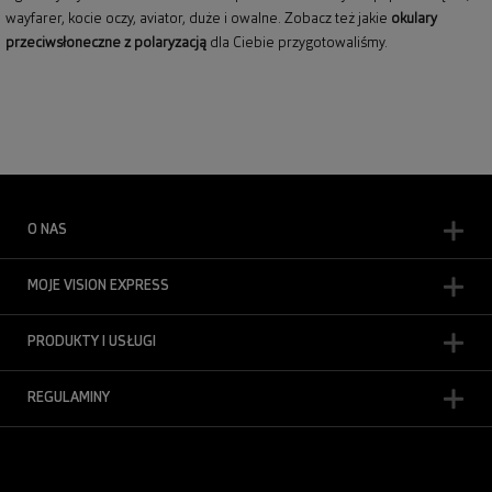
wayfarer,
kocie oczy
, aviator, duże i owalne. Zobacz też jakie
okulary
przeciwsłoneczne z polaryzacją
dla Ciebie przygotowaliśmy.
O NAS
MOJE VISION EXPRESS
PRODUKTY I USŁUGI
REGULAMINY