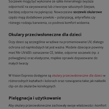
Soczewki mogą być wykonane ze szkła mineralnego (wyższa
odporność na zarysowania) lub z tworzyw sztucznych (lżejsze,
bardziej odporne na pęknięcia). Nowoczesne
soczewki okularowe
często mają dodatkowe powłoki – polaryzację, antyrefleks czy
różnego rodzaju barwienia, co podnosi komfort widzenia.
Okulary przeciwsłoneczne dla dzieci
Oczy dzieci są szczególnie wrażliwe na promieniowanie UV, dlatego
ochrona od najmłodszych lat jest ważna. Modele dziecięce powinny
mieć filtr UV400 i oznaczenie CE, lekkie, odporne soczewki (np. z
poliwęglanu) oraz elastyczne, miękkie oprawki dopasowane do
małych twarzy.
W Vision Express dostępne są
okulary przeciwsłoneczne dla dzieci
w
różnorodnych kształtach i kolorach oraz rozwiązania takie jak nakładki
clip-on do okularów korekcyjnych.
Pielęgnacja i użytkowanie
Aby okulary przeciwsłoneczne zachowały swoje właściwości i komfort