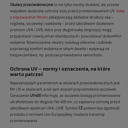
Okulary przeciwsłoneczne
to nie tylko modny dodatek, ale przede
wszystkim skuteczna ochrona oczu przed promieniowaniem UV.
Szkła
z odpowiednim filtrem
zabezpieczają delikatne struktury oka –
rogówkę, soczewkę i siatkówkę – przed szkodliwym działaniem
promieni UVA i UVB, które przy długotrwałej ekspozycji mogą
przyspieszać rozwój zmian okulistycznych i powodować dyskomfort
widzenia. Równocześnie okulary redukują olśnienie i odblaski,
poprawiają komfort widzenia w silnym świetle i wpływają na
bezpieczeństwo, np. podczas prowadzenia samochodu.
Ochrona UV – normy i oznaczenia, na które
warto patrzeć
Najważniejszym parametrem w okularach przeciwsłonecznych jest
filtr UV w okularach, a nie sam stopień przyciemnienia soczewek.
Oznaczenie
UV400
informuje, że soczewki blokują promieniowanie
ultrafioletowe do długości fali 400 nm, co zapewnia ochronę przed
szkodliwym spektrum UVA i UVB. Symbol
CE
potwierdza zgodność
produktu z normami Unii Europejskiej i badania transmisji
promieniowania