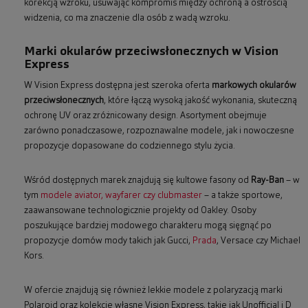
korekcją wzroku, usuwając kompromis między ochroną a ostrością
widzenia, co ma znaczenie dla osób z wadą wzroku.
Marki okularów przeciwsłonecznych w Vision
Express
W Vision Express dostępna jest szeroka oferta
markowych okularów
przeciwsłonecznych
, które łączą wysoką jakość wykonania, skuteczną
ochronę UV oraz zróżnicowany design. Asortyment obejmuje
zarówno ponadczasowe, rozpoznawalne modele, jak i nowoczesne
propozycje dopasowane do codziennego stylu życia.
Wśród dostępnych marek znajdują się kultowe fasony od
Ray-Ban
– w
tym
modele aviator, wayfarer czy clubmaster
– a także sportowe,
zaawansowane technologicznie projekty od Oakley. Osoby
poszukujące bardziej modowego charakteru mogą sięgnąć po
propozycje domów mody takich jak Gucci,
Prada
, Versace czy Michael
Kors.
W ofercie znajdują się również lekkie modele z polaryzacją marki
Polaroid oraz kolekcje własne Vision Express, takie jak Unofficial i D