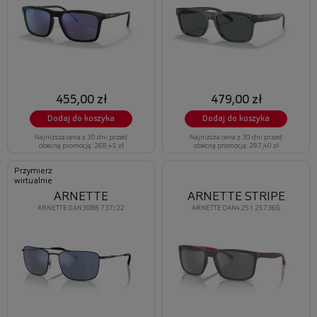
455,00 zł
479,00 zł
Dodaj do koszyka
Dodaj do koszyka
Najniższa cena z 30 dni przed
Najniższa cena z 30 dni przed
obecną promocją: 268,45 zł
obecną promocją: 287,40 zł
Przymierz
wirtualnie
ARNETTE
ARNETTE STRIPE
ARNETTE 0AN3088 737/22
ARNETTE 0AN4251 25736G