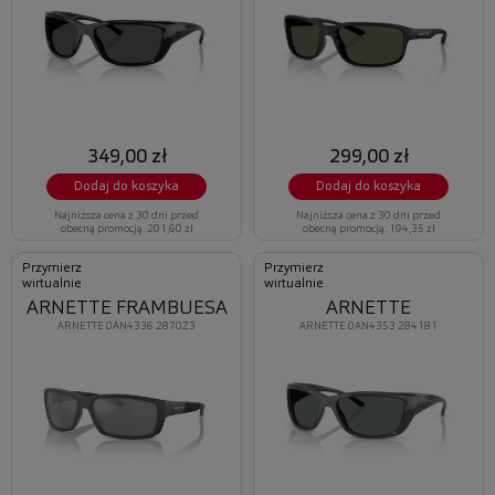
349,00 zł
299,00 zł
Dodaj do koszyka
Dodaj do koszyka
Najniższa cena z 30 dni przed
Najniższa cena z 30 dni przed
obecną promocją: 201,60 zł
obecną promocją: 194,35 zł
Przymierz
Przymierz
wirtualnie
wirtualnie
ARNETTE FRAMBUESA
ARNETTE
ARNETTE 0AN4336 2870Z3
ARNETTE 0AN4353 284181