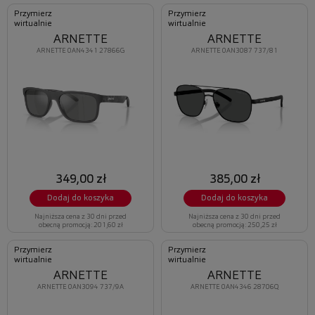
Przymierz
Przymierz
wirtualnie
wirtualnie
ARNETTE
ARNETTE
ARNETTE 0AN4341 27866G
ARNETTE 0AN3087 737/81
349,00 zł
385,00 zł
Dodaj do koszyka
Dodaj do koszyka
Najniższa cena z 30 dni przed
Najniższa cena z 30 dni przed
obecną promocją: 201,60 zł
obecną promocją: 250,25 zł
Przymierz
Przymierz
wirtualnie
wirtualnie
ARNETTE
ARNETTE
ARNETTE 0AN3094 737/9A
ARNETTE 0AN4346 28706Q