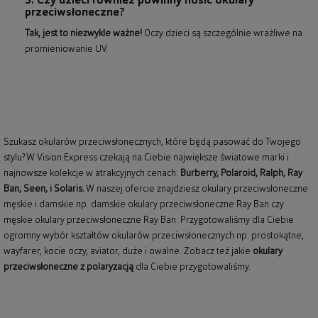
5. Czy dzieci również powinny nosić okulary
przeciwsłoneczne?
Tak, jest to niezwykle ważne!
Oczy dzieci są szczególnie wrażliwe na
promieniowanie UV.
Szukasz okularów przeciwsłonecznych, które będą pasować do Twojego
stylu? W Vision Express czekają na Ciebie największe światowe marki i
najnowsze kolekcje w atrakcyjnych cenach:
Burberry
,
Polaroid
,
Ralph
,
Ray
Ban
, Seen, i Solaris.
W naszej ofercie znajdziesz okulary przeciwsłoneczne
męskie i damskie np.
damskie okulary przeciwsłoneczne Ray Ban
czy
męskie okulary przeciwsłoneczne Ray Ban
. Przygotowaliśmy dla Ciebie
ogromny wybór kształtów okularów przeciwsłonecznych np: prostokątne,
wayfarer,
kocie oczy
, aviator, duże i owalne. Zobacz też jakie
okulary
przeciwsłoneczne z polaryzacją
dla Ciebie przygotowaliśmy.