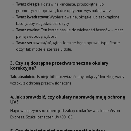
Twarz okrągła
: Postaw na kanciaste, prostokątne lub
geometryczne oprawki, które optycznie wysmuklą twarz.
Twarz kwadratowa
: Wybierz owalne, okrągłe lub zaokrąglone
fasony, aby złagodzić ostre rysy.
Twarz owalna
: Ten kształt pasuje do większości fasonów – masz
pełną swobodę wyboru!
Twarz sercowata/trójkątna:
Idealne będą oprawki typu "kocie
oczy" lub modele szersze u dołu.
3. Czy są dostępne przeciwsłoneczne okulary
korekcyjne?
Tak, absolutnie!
Istnieje kilka rozwiązań, aby połączyć korekcję wady
wzroku z ochroną przeciwsłoneczną.
4. Jak sprawdzić, czy okulary naprawdę mają ochronę
UV?
Najpewniejszym sposobem jest zakup okularów w salonie Vision
Express. Szukaj oznaczeń UV400 i CE.