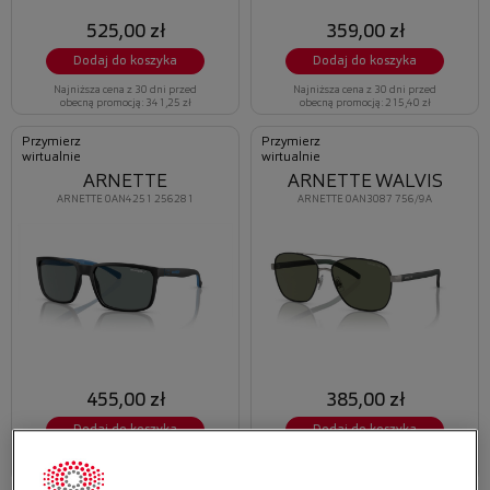
525,00 zł
359,00 zł
Dodaj do koszyka
Dodaj do koszyka
Najniższa cena z 30 dni przed
Najniższa cena z 30 dni przed
obecną promocją: 341,25 zł
obecną promocją: 215,40 zł
Przymierz
Przymierz
wirtualnie
wirtualnie
ARNETTE
ARNETTE WALVIS
ARNETTE 0AN4251 256281
ARNETTE 0AN3087 756/9A
455,00 zł
385,00 zł
Dodaj do koszyka
Dodaj do koszyka
Najniższa cena z 30 dni przed
Najniższa cena z 30 dni przed
obecną promocją: 268,45 zł
obecną promocją: 250,25 zł