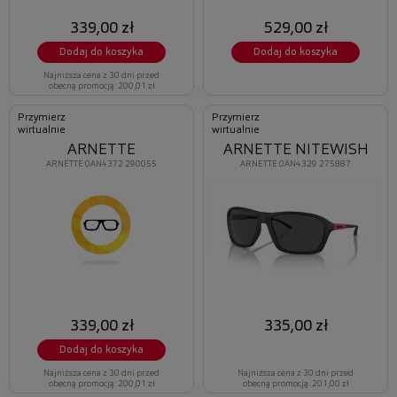
339,00 zł
529,00 zł
Dodaj do koszyka
Dodaj do koszyka
Najniższa cena z 30 dni przed
obecną promocją: 200,01 zł
Przymierz
Przymierz
wirtualnie
wirtualnie
ARNETTE NITEWISH
ARNETTE
ARNETTE 0AN4329 275887
ARNETTE 0AN4372 290055
339,00 zł
335,00 zł
Dodaj do koszyka
Najniższa cena z 30 dni przed
Najniższa cena z 30 dni przed
obecną promocją: 200,01 zł
obecną promocją: 201,00 zł