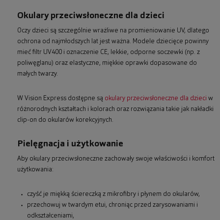
Okulary przeciwsłoneczne dla dzieci
Oczy dzieci są szczególnie wrażliwe na promieniowanie UV, dlatego
ochrona od najmłodszych lat jest ważna. Modele dziecięce powinny
mieć filtr UV400 i oznaczenie CE, lekkie, odporne soczewki (np. z
poliwęglanu) oraz elastyczne, miękkie oprawki dopasowane do
małych twarzy.
W Vision Express dostępne są
okulary przeciwsłoneczne dla dzieci
w
różnorodnych kształtach i kolorach oraz rozwiązania takie jak nakładki
clip-on do okularów korekcyjnych.
Pielęgnacja i użytkowanie
Aby okulary przeciwsłoneczne zachowały swoje właściwości i komfort
użytkowania:
czyść je miękką ściereczką z mikrofibry i płynem do okularów,
przechowuj w twardym etui, chroniąc przed zarysowaniami i
odkształceniami,