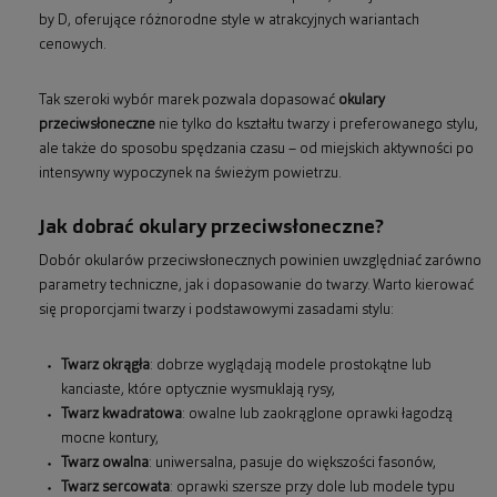
by D, oferujące różnorodne style w atrakcyjnych wariantach
cenowych.
Tak szeroki wybór marek pozwala dopasować
okulary
przeciwsłoneczne
nie tylko do kształtu twarzy i preferowanego stylu,
ale także do sposobu spędzania czasu – od miejskich aktywności po
intensywny wypoczynek na świeżym powietrzu.
Jak dobrać okulary przeciwsłoneczne?
Dobór okularów przeciwsłonecznych powinien uwzględniać zarówno
parametry techniczne, jak i dopasowanie do twarzy. Warto kierować
się proporcjami twarzy i podstawowymi zasadami stylu:
Twarz okrągła
: dobrze wyglądają modele prostokątne lub
kanciaste, które optycznie wysmuklają rysy,
Twarz kwadratowa
: owalne lub zaokrąglone oprawki łagodzą
mocne kontury,
Twarz owalna
: uniwersalna, pasuje do większości fasonów,
Twarz sercowata
: oprawki szersze przy dole lub modele typu