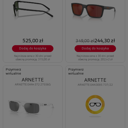
525,00 zł
244,30 zł
349,00 zł
Dodaj do koszyka
Dodaj do koszyka
Najniższa cena z 30 dni przed
Najniższa cena z 30 dni przed
obecną promocją: 315,00 zł
obecną promocją: 202,42 zł
Przymierz
Przymierz
wirtualnie
wirtualnie
ARNETTE
ARNETTE
ARNETTE 0AN4372 27556G
ARNETTE 0AN3095 737/22