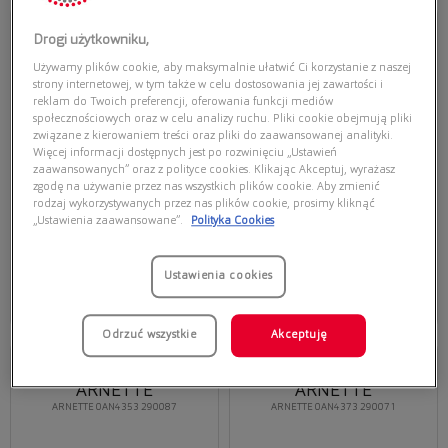
Przymierz
Przymierz
wirtualnie
wirtualnie
Drogi użytkowniku,
ARNETTE KHIM
ARNETTE
Używamy plików cookie, aby maksymalnie ułatwić Ci korzystanie z naszej
ARNETTE 0AN4341 290081
ARNETTE 0AN4322 27536Q
strony internetowej, w tym także w celu dostosowania jej zawartości i
reklam do Twoich preferencji, oferowania funkcji mediów
społecznościowych oraz w celu analizy ruchu. Pliki cookie obejmują pliki
związane z kierowaniem treści oraz pliki do zaawansowanej analityki.
Więcej informacji dostępnych jest po rozwinięciu „Ustawień
zaawansowanych” oraz z polityce cookies. Klikając Akceptuj, wyrażasz
zgodę na używanie przez nas wszystkich plików cookie. Aby zmienić
rodzaj wykorzystywanych przez nas plików cookie, prosimy kliknąć
„Ustawienia zaawansowane”.
Polityka Cookies
429,00 zł
335,00 zł
Ustawienia cookies
Dodaj do koszyka
Dodaj do koszyka
Najniższa cena z 30 dni przed
Najniższa cena z 30 dni przed
obecną promocją: 278,85 zł
obecną promocją: 201,00 zł
Odrzuć wszystkie
Akceptuję
Przymierz
Przymierz
wirtualnie
wirtualnie
ARNETTE
ARNETTE
ARNETTE 0AN4353 290087
ARNETTE 0AN4373 290071