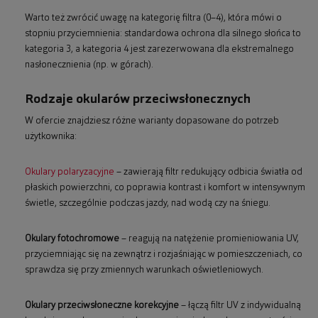
Warto też zwrócić uwagę na kategorię filtra (0–4), która mówi o
stopniu przyciemnienia: standardowa ochrona dla silnego słońca to
kategoria 3, a kategoria 4 jest zarezerwowana dla ekstremalnego
nasłonecznienia (np. w górach).
Rodzaje okularów przeciwsłonecznych
W ofercie znajdziesz różne warianty dopasowane do potrzeb
użytkownika:
Okulary polaryzacyjne
– zawierają filtr redukujący odbicia światła od
płaskich powierzchni, co poprawia kontrast i komfort w intensywnym
świetle, szczególnie podczas jazdy, nad wodą czy na śniegu.
Okulary fotochromowe
– reagują na natężenie promieniowania UV,
przyciemniając się na zewnątrz i rozjaśniając w pomieszczeniach, co
sprawdza się przy zmiennych warunkach oświetleniowych.
Okulary przeciwsłoneczne korekcyjne
– łączą filtr UV z indywidualną