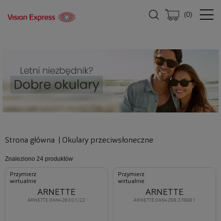
(
0
)
Strona główna
|
Okulary przeciwsłoneczne
Znaleziono
24 produktów
Przymierz
Przymierz
wirtualnie
wirtualnie
ARNETTE
ARNETTE
ARNETTE 0AN4283 01/22
ARNETTE 0AN4298 278681