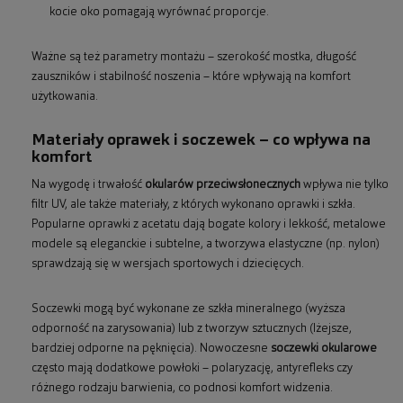
kocie oko pomagają wyrównać proporcje.
Ważne są też parametry montażu – szerokość mostka, długość
zauszników i stabilność noszenia – które wpływają na komfort
użytkowania.
Materiały oprawek i soczewek – co wpływa na
komfort
Na wygodę i trwałość
okularów przeciwsłonecznych
wpływa nie tylko
filtr UV, ale także materiały, z których wykonano oprawki i szkła.
Popularne oprawki z acetatu dają bogate kolory i lekkość, metalowe
modele są eleganckie i subtelne, a tworzywa elastyczne (np. nylon)
sprawdzają się w wersjach sportowych i dziecięcych.
Soczewki mogą być wykonane ze szkła mineralnego (wyższa
odporność na zarysowania) lub z tworzyw sztucznych (lżejsze,
bardziej odporne na pęknięcia). Nowoczesne
soczewki okularowe
często mają dodatkowe powłoki – polaryzację, antyrefleks czy
różnego rodzaju barwienia, co podnosi komfort widzenia.