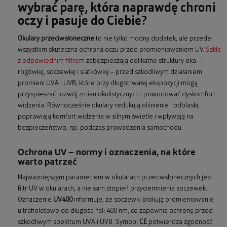
wybrać parę, która naprawdę chroni
oczy i pasuje do Ciebie?
Okulary przeciwsłoneczne
to nie tylko modny dodatek, ale przede
wszystkim skuteczna ochrona oczu przed promieniowaniem UV.
Szkła
z odpowiednim filtrem
zabezpieczają delikatne struktury oka –
rogówkę, soczewkę i siatkówkę – przed szkodliwym działaniem
promieni UVA i UVB, które przy długotrwałej ekspozycji mogą
przyspieszać rozwój zmian okulistycznych i powodować dyskomfort
widzenia. Równocześnie okulary redukują olśnienie i odblaski,
poprawiają komfort widzenia w silnym świetle i wpływają na
bezpieczeństwo, np. podczas prowadzenia samochodu.
Ochrona UV – normy i oznaczenia, na które
warto patrzeć
Najważniejszym parametrem w okularach przeciwsłonecznych jest
filtr UV w okularach, a nie sam stopień przyciemnienia soczewek.
Oznaczenie
UV400
informuje, że soczewki blokują promieniowanie
ultrafioletowe do długości fali 400 nm, co zapewnia ochronę przed
szkodliwym spektrum UVA i UVB. Symbol
CE
potwierdza zgodność