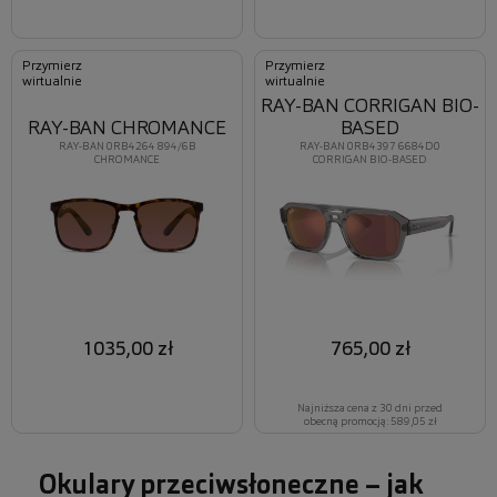
Przymierz
Przymierz
wirtualnie
wirtualnie
RAY-BAN CORRIGAN BIO-
RAY-BAN CHROMANCE
BASED
RAY-BAN 0RB4264 894/6B
RAY-BAN 0RB4397 6684D0
CHROMANCE
CORRIGAN BIO-BASED
1035,00 zł
765,00 zł
Najniższa cena z 30 dni przed
obecną promocją: 589,05 zł
Okulary przeciwsłoneczne – jak