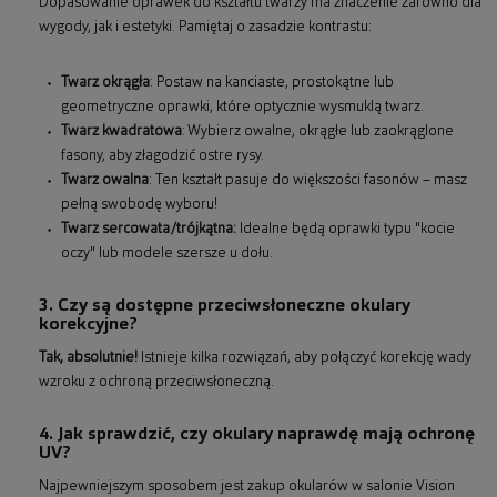
Dopasowanie oprawek do kształtu twarzy ma znaczenie zarówno dla
wygody, jak i estetyki. Pamiętaj o zasadzie kontrastu:
Twarz okrągła
: Postaw na kanciaste, prostokątne lub
geometryczne oprawki, które optycznie wysmuklą twarz.
Twarz kwadratowa
: Wybierz owalne, okrągłe lub zaokrąglone
fasony, aby złagodzić ostre rysy.
Twarz owalna
: Ten kształt pasuje do większości fasonów – masz
pełną swobodę wyboru!
Twarz sercowata/trójkątna:
Idealne będą oprawki typu "kocie
oczy" lub modele szersze u dołu.
3. Czy są dostępne przeciwsłoneczne okulary
korekcyjne?
Tak, absolutnie!
Istnieje kilka rozwiązań, aby połączyć korekcję wady
wzroku z ochroną przeciwsłoneczną.
4. Jak sprawdzić, czy okulary naprawdę mają ochronę
UV?
Najpewniejszym sposobem jest zakup okularów w salonie Vision