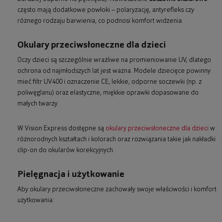
często mają dodatkowe powłoki – polaryzację, antyrefleks czy
różnego rodzaju barwienia, co podnosi komfort widzenia.
Okulary przeciwsłoneczne dla dzieci
Oczy dzieci są szczególnie wrażliwe na promieniowanie UV, dlatego
ochrona od najmłodszych lat jest ważna. Modele dziecięce powinny
mieć filtr UV400 i oznaczenie CE, lekkie, odporne soczewki (np. z
poliwęglanu) oraz elastyczne, miękkie oprawki dopasowane do
małych twarzy.
W Vision Express dostępne są
okulary przeciwsłoneczne dla dzieci
w
różnorodnych kształtach i kolorach oraz rozwiązania takie jak nakładki
clip-on do okularów korekcyjnych.
Pielęgnacja i użytkowanie
Aby okulary przeciwsłoneczne zachowały swoje właściwości i komfort
użytkowania: