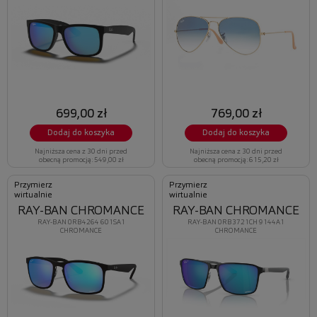
699,00 zł
769,00 zł
Dodaj do koszyka
Dodaj do koszyka
Najniższa cena z 30 dni przed
Najniższa cena z 30 dni przed
obecną promocją: 549,00 zł
obecną promocją: 615,20 zł
Przymierz
Przymierz
wirtualnie
wirtualnie
RAY-BAN CHROMANCE
RAY-BAN CHROMANCE
RAY-BAN 0RB4264 601SA1
RAY-BAN 0RB3721CH 9144A1
CHROMANCE
CHROMANCE