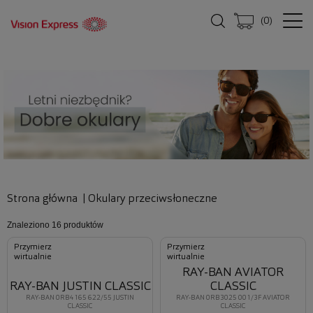
(
0
)
Strona główna
|
Okulary przeciwsłoneczne
Znaleziono
16 produktów
Przymierz
Przymierz
wirtualnie
wirtualnie
RAY-BAN AVIATOR
RAY-BAN JUSTIN CLASSIC
CLASSIC
RAY-BAN 0RB4165 622/55 JUSTIN
RAY-BAN 0RB3025 001/3F AVIATOR
CLASSIC
CLASSIC