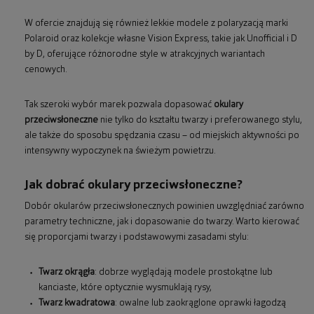
W ofercie znajdują się również lekkie modele z polaryzacją marki
Polaroid oraz kolekcje własne Vision Express, takie jak Unofficial i D
by D, oferujące różnorodne style w atrakcyjnych wariantach
cenowych.
Tak szeroki wybór marek pozwala dopasować
okulary
przeciwsłoneczne
nie tylko do kształtu twarzy i preferowanego stylu,
ale także do sposobu spędzania czasu – od miejskich aktywności po
intensywny wypoczynek na świeżym powietrzu.
Jak dobrać okulary przeciwsłoneczne?
Dobór okularów przeciwsłonecznych powinien uwzględniać zarówno
parametry techniczne, jak i dopasowanie do twarzy. Warto kierować
się proporcjami twarzy i podstawowymi zasadami stylu:
Twarz okrągła
: dobrze wyglądają modele prostokątne lub
kanciaste, które optycznie wysmuklają rysy,
Twarz kwadratowa
: owalne lub zaokrąglone oprawki łagodzą