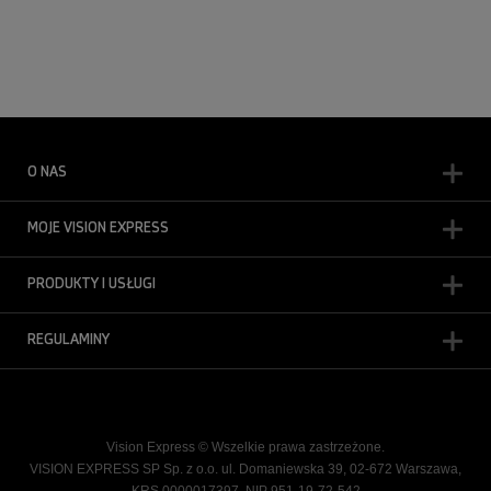
O NAS
MOJE VISION EXPRESS
PRODUKTY I USŁUGI
REGULAMINY
Vision Express © Wszelkie prawa zastrzeżone.
VISION EXPRESS SP Sp. z o.o. ul. Domaniewska 39, 02-672 Warszawa,
KRS 0000017397, NIP 951-19-72-542