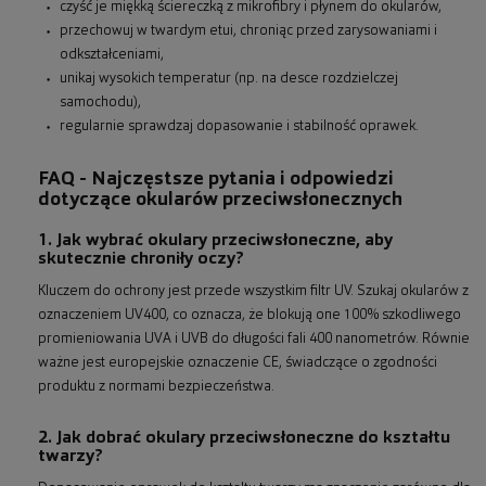
czyść je miękką ściereczką z mikrofibry i płynem do okularów,
przechowuj w twardym etui, chroniąc przed zarysowaniami i
odkształceniami,
unikaj wysokich temperatur (np. na desce rozdzielczej
samochodu),
regularnie sprawdzaj dopasowanie i stabilność oprawek.
FAQ - Najczęstsze pytania i odpowiedzi
dotyczące okularów przeciwsłonecznych
1. Jak wybrać okulary przeciwsłoneczne, aby
skutecznie chroniły oczy?
Kluczem do ochrony jest przede wszystkim filtr UV. Szukaj okularów z
oznaczeniem UV400, co oznacza, że blokują one 100% szkodliwego
promieniowania UVA i UVB do długości fali 400 nanometrów. Równie
ważne jest europejskie oznaczenie CE, świadczące o zgodności
produktu z normami bezpieczeństwa.
2. Jak dobrać okulary przeciwsłoneczne do kształtu
twarzy?