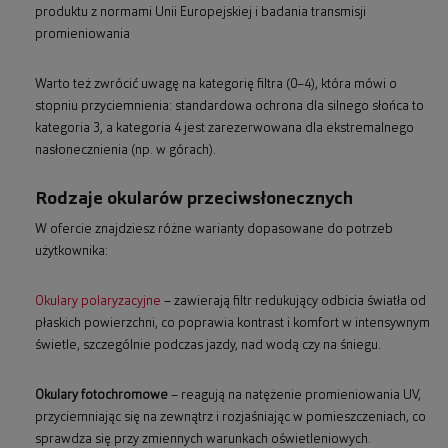
produktu z normami Unii Europejskiej i badania transmisji
promieniowania
Warto też zwrócić uwagę na kategorię filtra (0–4), która mówi o
stopniu przyciemnienia: standardowa ochrona dla silnego słońca to
kategoria 3, a kategoria 4 jest zarezerwowana dla ekstremalnego
nasłonecznienia (np. w górach).
Rodzaje okularów przeciwsłonecznych
W ofercie znajdziesz różne warianty dopasowane do potrzeb
użytkownika:
Okulary polaryzacyjne
– zawierają filtr redukujący odbicia światła od
płaskich powierzchni, co poprawia kontrast i komfort w intensywnym
świetle, szczególnie podczas jazdy, nad wodą czy na śniegu.
Okulary fotochromowe
– reagują na natężenie promieniowania UV,
przyciemniając się na zewnątrz i rozjaśniając w pomieszczeniach, co
sprawdza się przy zmiennych warunkach oświetleniowych.