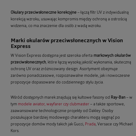
Okulary przeciwsłoneczne korekcyjne
– łączą filtr UV z indywidualną
korekcją wzroku, usuwając kompromis między ochroną a ostrością
widzenia, co ma znaczenie dla osób z wadą wzroku.
Marki okularów przeciwsłonecznych w Vision
Express
W Vision Express dostępna jest szeroka oferta
markowych okularów
przeciwsłonecznych
, które łączą wysoką jakość wykonania, skuteczną
ochronę UV oraz zróżnicowany design. Asortyment obejmuje
zarówno ponadczasowe, rozpoznawalne modele, jak i nowoczesne
propozycje dopasowane do codziennego stylu życia.
Wśród dostępnych marek znajdują się kultowe fasony od
Ray-Ban
– w
tym
modele aviator, wayfarer czy clubmaster
– a także sportowe,
zaawansowane technologicznie projekty od Oakley. Osoby
poszukujące bardziej modowego charakteru mogą sięgnąć po
propozycje domów mody takich jak Gucci,
Prada
, Versace czy Michael
Kors.