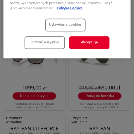
obecną promocją: 796,95 zł
obecną promocją: 549,00 zł
rodzaj wykorzystywanych przez nas plików cookie, prosimy kliknąć
„Ustawienia zaawansowane”.
Polityka Cookies
Przymierz
Przymierz
wirtualnie
wirtualnie
RAY-BAN AVIATOR
Ustawienia cookies
RAY-BAN CHROMANCE
CLASSIC
RAY-BAN 0RB3721CH 186/5J
RAY-BAN 0RB3025 W3277 AVIATOR
CHROMANCE
CLASSIC
Odrzuć wszystkie
Akceptuję
1099,00 zł
652,00 zł
815,00 zł
Dodaj do koszyka
Dodaj do koszyka
Najniższa cena z 30 dni przed
Najniższa cena z 30 dni przed
obecną promocją: 833,45 zł
obecną promocją: 615,00 zł
Przymierz
Przymierz
wirtualnie
wirtualnie
RAY-BAN LITEFORCE
RAY-BAN
RAY-BAN POL RB4179 601S/82 PERF
RAY BAN 0RB3775M F133W4