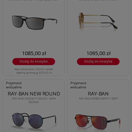
1085,00 zł
1095,00 zł
Dodaj do koszyka
Dodaj do koszyka
Najniższa cena z 30 dni przed
obecną promocją: 835,45 zł
Przymierz
Przymierz
wirtualnie
wirtualnie
RAY-BAN NEW ROUND
RAY-BAN
RAY-BAN 0RB3637 002/G1 NEW
RAY BAN 0RB8336M F1186P
ROUND