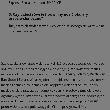
Express. Szukaj oznaczeń UV400 i CE.
5. Czy dzieci również powinny nosić okulary
przeciwsłoneczne?
Tak, jest to niezwykle ważne!
Oczy dzieci są szczególnie wrażliwe na
promieniowanie UV.
Szukasz okularów przeciwsłonecznych, które będą pasować do Twojego
stylu? W Vision Express czekają na Ciebie największe światowe marki i
najnowsze kolekcje w atrakcyjnych cenach:
Burberry
,
Polaroid
,
Ralph
,
Ray
Ban
, Seen, i Solaris.
W naszej ofercie znajdziesz okulary przeciwsłoneczne
męskie i damskie np.
damskie okulary przeciwsłoneczne Ray Ban
czy
męskie okulary przeciwsłoneczne Ray Ban
. Przygotowaliśmy dla Ciebie
ogromny wybór kształtów okularów przeciwsłonecznych np: prostokątne,
wayfarer,
kocie oczy
, aviator, duże i owalne. Zobacz też jakie
okulary
przeciwsłoneczne z polaryzacją
dla Ciebie przygotowaliśmy.