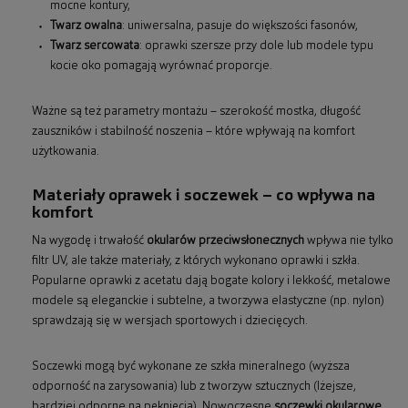
mocne kontury,
Twarz owalna
: uniwersalna, pasuje do większości fasonów,
Twarz sercowata
: oprawki szersze przy dole lub modele typu
kocie oko pomagają wyrównać proporcje.
Ważne są też parametry montażu – szerokość mostka, długość
zauszników i stabilność noszenia – które wpływają na komfort
użytkowania.
Materiały oprawek i soczewek – co wpływa na
komfort
Na wygodę i trwałość
okularów przeciwsłonecznych
wpływa nie tylko
filtr UV, ale także materiały, z których wykonano oprawki i szkła.
Popularne oprawki z acetatu dają bogate kolory i lekkość, metalowe
modele są eleganckie i subtelne, a tworzywa elastyczne (np. nylon)
sprawdzają się w wersjach sportowych i dziecięcych.
Soczewki mogą być wykonane ze szkła mineralnego (wyższa
odporność na zarysowania) lub z tworzyw sztucznych (lżejsze,
bardziej odporne na pęknięcia). Nowoczesne
soczewki okularowe