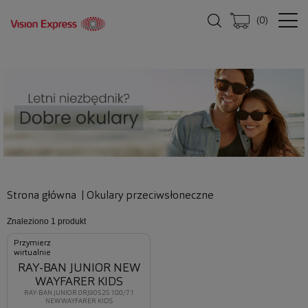
(
0
)
Strona główna
|
Okulary przeciwsłoneczne
Znaleziono
1 produkt
Przymierz
wirtualnie
RAY-BAN JUNIOR NEW
WAYFARER KIDS
RAY-BAN JUNIOR 0RJ9052S 100/71
NEW WAYFARER KIDS