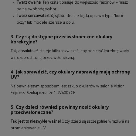
Twarz owalna
: Ten kształt pasuje do większości fasonów – masz
pełną swobodę wyboru!
Twarz sercowata/trójkątna:
Idealne będą oprawki typu "kocie
oczy" lub modele szersze u dołu.
3. Czy są dostępne przeciwsłoneczne okulary
korekcyjne?
Tak, absolutnie!
Istnieje kilka rozwiązań, aby połączyć korekcję wady
wzroku z ochroną przeciwsłoneczną.
4. Jak sprawdzić, czy okulary naprawdę mają ochronę
UV?
Najpewniejszym sposobem jest zakup okularów w salonie Vision
Express. Szukaj oznaczeń UV400 i CE.
5. Czy dzieci również powinny nosić okulary
przeciwsłoneczne?
Tak, jest to niezwykle ważne!
Oczy dzieci są szczególnie wrażliwe na
promieniowanie UV.