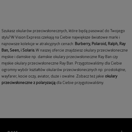
Szukasz okularów przeciwsłonecznych, które będą pasować do Twojego
stylu? W Vision Express czekają na Ciebie największe światowe marki i
najnowsze kolekcje w atrakcyjnych cenach:
Burberry
,
Polaroid
,
Ralph
,
Ray
Ban
, Seen, i Solaris.
W naszej ofercie znajdziesz okulary przeciwsłoneczne
męskie i damskie np.
damskie okulary przeciwsłoneczne Ray Ban
czy
męskie okulary przeciwsłoneczne Ray Ban
. Przygotowaliśmy dla Ciebie
ogromny wybór kształtów okularów przeciwsłonecznych np: prostokątne,
wayfarer,
kocie oczy
, aviator, duże i owalne. Zobacz też jakie
okulary
przeciwsłoneczne z polaryzacją
dla Ciebie przygotowaliśmy.