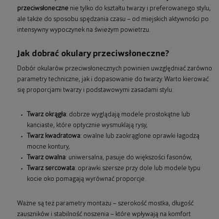
przeciwsłoneczne
nie tylko do kształtu twarzy i preferowanego stylu,
ale także do sposobu spędzania czasu – od miejskich aktywności po
intensywny wypoczynek na świeżym powietrzu.
Jak dobrać okulary przeciwsłoneczne?
Dobór okularów przeciwsłonecznych powinien uwzględniać zarówno
parametry techniczne, jak i dopasowanie do twarzy. Warto kierować
się proporcjami twarzy i podstawowymi zasadami stylu:
Twarz okrągła
: dobrze wyglądają modele prostokątne lub
kanciaste, które optycznie wysmuklają rysy,
Twarz kwadratowa
: owalne lub zaokrąglone oprawki łagodzą
mocne kontury,
Twarz owalna
: uniwersalna, pasuje do większości fasonów,
Twarz sercowata
: oprawki szersze przy dole lub modele typu
kocie oko pomagają wyrównać proporcje.
Ważne są też parametry montażu – szerokość mostka, długość
zauszników i stabilność noszenia – które wpływają na komfort