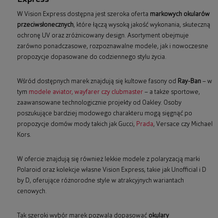
W Vision Express dostępna jest szeroka oferta
markowych okularów
przeciwsłonecznych
, które łączą wysoką jakość wykonania, skuteczną
ochronę UV oraz zróżnicowany design. Asortyment obejmuje
zarówno ponadczasowe, rozpoznawalne modele, jak i nowoczesne
propozycje dopasowane do codziennego stylu życia.
Wśród dostępnych marek znajdują się kultowe fasony od
Ray-Ban
– w
tym
modele aviator, wayfarer czy clubmaster
– a także sportowe,
zaawansowane technologicznie projekty od Oakley. Osoby
poszukujące bardziej modowego charakteru mogą sięgnąć po
propozycje domów mody takich jak Gucci,
Prada
, Versace czy Michael
Kors.
W ofercie znajdują się również lekkie modele z polaryzacją marki
Polaroid oraz kolekcje własne Vision Express, takie jak Unofficial i D
by D, oferujące różnorodne style w atrakcyjnych wariantach
cenowych.
Tak szeroki wybór marek pozwala dopasować
okulary