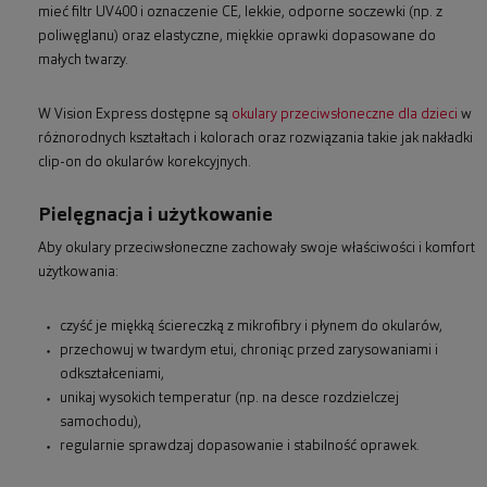
mieć filtr UV400 i oznaczenie CE, lekkie, odporne soczewki (np. z
poliwęglanu) oraz elastyczne, miękkie oprawki dopasowane do
małych twarzy.
W Vision Express dostępne są
okulary przeciwsłoneczne dla dzieci
w
różnorodnych kształtach i kolorach oraz rozwiązania takie jak nakładki
clip-on do okularów korekcyjnych.
Pielęgnacja i użytkowanie
Aby okulary przeciwsłoneczne zachowały swoje właściwości i komfort
użytkowania:
czyść je miękką ściereczką z mikrofibry i płynem do okularów,
przechowuj w twardym etui, chroniąc przed zarysowaniami i
odkształceniami,
unikaj wysokich temperatur (np. na desce rozdzielczej
samochodu),
regularnie sprawdzaj dopasowanie i stabilność oprawek.