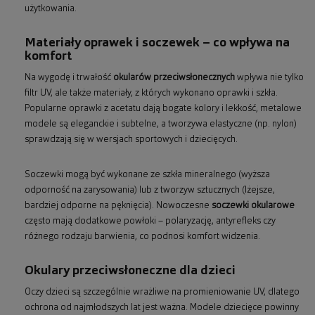
użytkowania.
Materiały oprawek i soczewek – co wpływa na
komfort
Na wygodę i trwałość
okularów przeciwsłonecznych
wpływa nie tylko
filtr UV, ale także materiały, z których wykonano oprawki i szkła.
Popularne oprawki z acetatu dają bogate kolory i lekkość, metalowe
modele są eleganckie i subtelne, a tworzywa elastyczne (np. nylon)
sprawdzają się w wersjach sportowych i dziecięcych.
Soczewki mogą być wykonane ze szkła mineralnego (wyższa
odporność na zarysowania) lub z tworzyw sztucznych (lżejsze,
bardziej odporne na pęknięcia). Nowoczesne
soczewki okularowe
często mają dodatkowe powłoki – polaryzację, antyrefleks czy
różnego rodzaju barwienia, co podnosi komfort widzenia.
Okulary przeciwsłoneczne dla dzieci
Oczy dzieci są szczególnie wrażliwe na promieniowanie UV, dlatego
ochrona od najmłodszych lat jest ważna. Modele dziecięce powinny