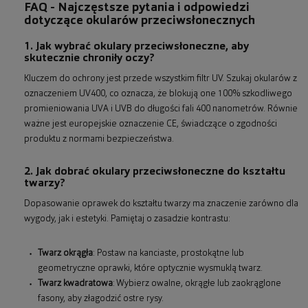
FAQ - Najczęstsze pytania i odpowiedzi
dotyczące okularów przeciwsłonecznych
1. Jak wybrać okulary przeciwsłoneczne, aby
skutecznie chroniły oczy?
Kluczem do ochrony jest przede wszystkim filtr UV. Szukaj okularów z
oznaczeniem UV400, co oznacza, że blokują one 100% szkodliwego
promieniowania UVA i UVB do długości fali 400 nanometrów. Równie
ważne jest europejskie oznaczenie CE, świadczące o zgodności
produktu z normami bezpieczeństwa.
2. Jak dobrać okulary przeciwsłoneczne do kształtu
twarzy?
Dopasowanie oprawek do kształtu twarzy ma znaczenie zarówno dla
wygody, jak i estetyki. Pamiętaj o zasadzie kontrastu:
Twarz okrągła
: Postaw na kanciaste, prostokątne lub
geometryczne oprawki, które optycznie wysmuklą twarz.
Twarz kwadratowa
: Wybierz owalne, okrągłe lub zaokrąglone
fasony, aby złagodzić ostre rysy.