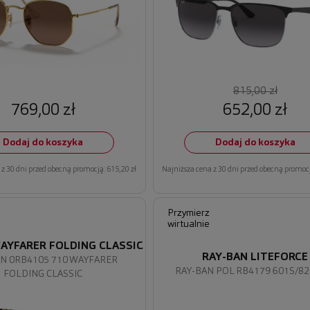
815,00 zł
769,00 zł
652,00 zł
Dodaj do koszyka
Dodaj do koszyka
z 30 dni przed obecną promocją: 615,20 zł
Najniższa cena z 30 dni przed obecną promocj
Przymierz
wirtualnie
AYFARER FOLDING CLASSIC
RAY-BAN LITEFORCE
AN 0RB4105 710 WAYFARER
RAY-BAN POL RB4179 601S/82
FOLDING CLASSIC