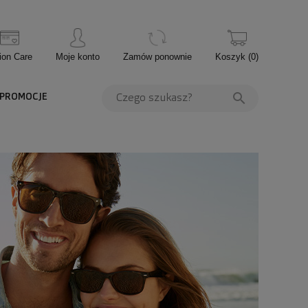
ion Care
Moje konto
Zamów ponownie
Koszyk
(
0
)
PROMOCJE