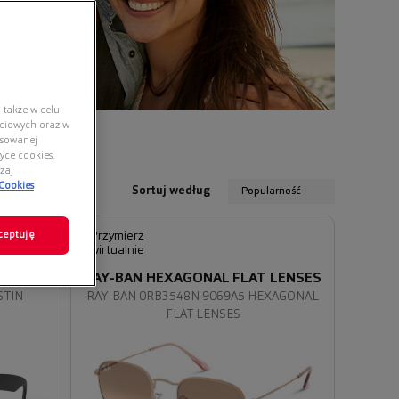
 także w celu
ściowych oraz w
nsowanej
yce cookies.
zaj
 Cookies
Sortuj według
Popularność
ceptuję
Przymierz
wirtualnie
IC
RAY-BAN HEXAGONAL FLAT LENSES
STIN
RAY-BAN 0RB3548N 9069A5 HEXAGONAL
FLAT LENSES