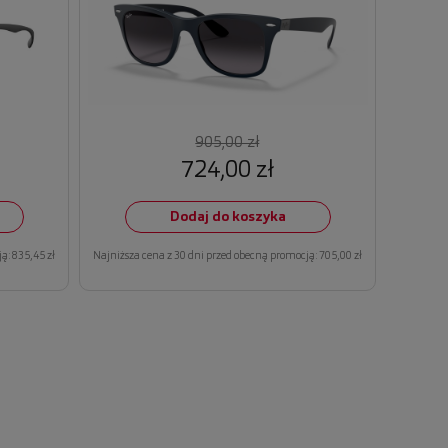
905,00 zł
724,00 zł
Dodaj do koszyka
ą: 835,45 zł
Najniższa cena z 30 dni przed obecną promocją: 705,00 zł