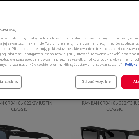
tkowniku,
ów cookie, aby maksymalnie ułatwić Ci korzystanie z naszej strony internetowej, w tym
a jej zawartości i reklam do Twoich preferencji, oferowania funkcji mediów społeczno
 ruchu. Pliki cookie obejmują pliki związane z kierowaniem treści oraz pliki do zaawa
ięcej informacji dostępnych jest po rozwinięciu „Ustawień zaawansowanych” oraz z polit
eptuj, wyrażasz zgodę na używanie przez nas wszystkich plików cookie. Aby zmienić rod
anych przez nas plików cookie, prosimy kliknąć „Ustawienia zaawansowane”.
Polityka
ia cookies
Przymierz
Odrzuć wszystkie
Ak
wirtualnie
-BAN JUSTIN CLASSIC
RAY-BAN JUSTIN CLASS
AN 0RB4165 622/2V JUSTIN
RAY-BAN 0RB4165 622/T3 JU
CLASSIC
CLASSIC