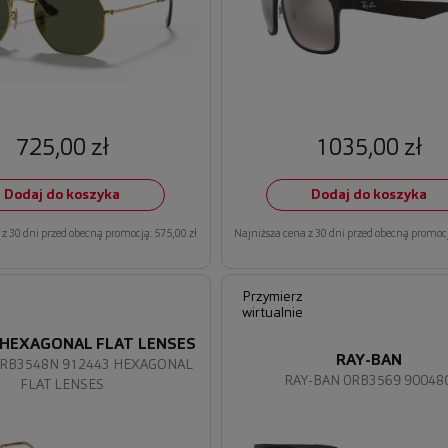
725,00 zł
1035,00 zł
Dodaj do koszyka
Dodaj do koszyka
z 30 dni przed obecną promocją: 575,00 zł
Najniższa cena z 30 dni przed obecną promocj
Przymierz
wirtualnie
 HEXAGONAL FLAT LENSES
RAY-BAN
0RB3548N 912443 HEXAGONAL
RAY-BAN 0RB3569 90048
FLAT LENSES