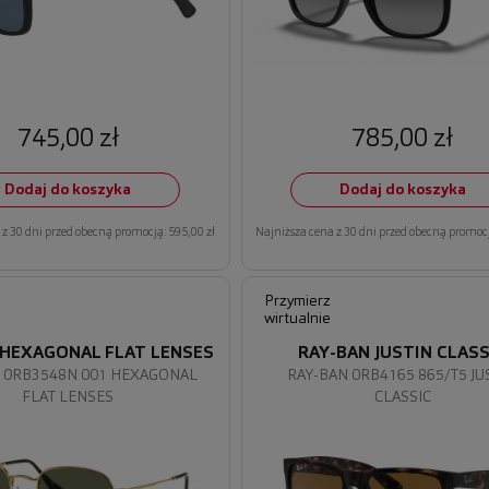
745,00 zł
785,00 zł
Dodaj do koszyka
Dodaj do koszyka
z 30 dni przed obecną promocją: 595,00 zł
Najniższa cena z 30 dni przed obecną promocj
Przymierz
wirtualnie
 HEXAGONAL FLAT LENSES
RAY-BAN JUSTIN CLASS
 0RB3548N 001 HEXAGONAL
RAY-BAN 0RB4165 865/T5 JU
FLAT LENSES
CLASSIC