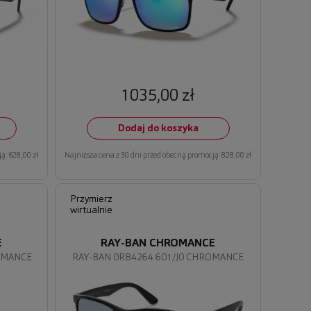
1035,00 zł
Dodaj do koszyka
ą: 628,00 zł
Najniższa cena z 30 dni przed obecną promocją: 828,00 zł
Przymierz
wirtualnie
E
RAY-BAN CHROMANCE
OMANCE
RAY-BAN 0RB4264 601/J0 CHROMANCE