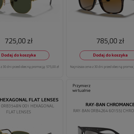
725,00 zł
785,00 zł
Dodaj do koszyka
Dodaj do koszyka
z 30 dni przed obecną promocją: 575,00 zł
Najniższa cena z 30 dni przed obecną promocj
Przymierz
wirtualnie
 HEXAGONAL FLAT LENSES
RAY-BAN CHROMANC
 0RB3548N 001 HEXAGONAL
RAY-BAN 0RB4264 601S5J CHR
FLAT LENSES