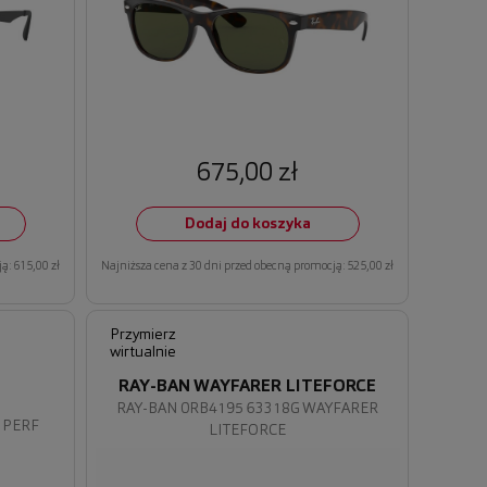
675,00 zł
Dodaj do koszyka
ą: 615,00 zł
Najniższa cena z 30 dni przed obecną promocją: 525,00 zł
Przymierz
wirtualnie
RAY-BAN WAYFARER LITEFORCE
RAY-BAN 0RB4195 63318G WAYFARER
 PERF
LITEFORCE