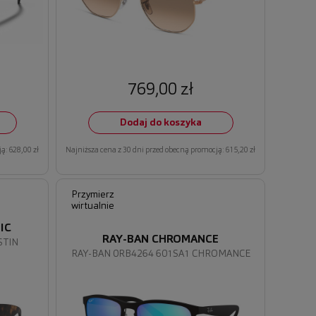
769,00 zł
Dodaj do koszyka
ą: 628,00 zł
Najniższa cena z 30 dni przed obecną promocją: 615,20 zł
Przymierz
wirtualnie
IC
RAY-BAN CHROMANCE
STIN
RAY-BAN 0RB4264 601SA1 CHROMANCE