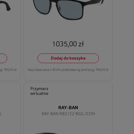
1035,00 zł
Dodaj do koszyka
ą: 796,95 zł
Najniższa cena z 30 dni przed obecną promocją: 796,95 zł
Przymierz
wirtualnie
RAY-BAN
G
RAY-BAN RB2132 902L ICON