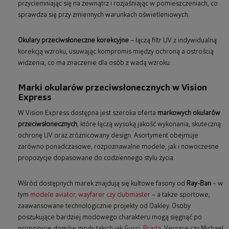
przyciemniając się na zewnątrz i rozjaśniając w pomieszczeniach, co
sprawdza się przy zmiennych warunkach oświetleniowych.
Okulary przeciwsłoneczne korekcyjne
– łączą filtr UV z indywidualną
korekcją wzroku, usuwając kompromis między ochroną a ostrością
widzenia, co ma znaczenie dla osób z wadą wzroku.
Marki okularów przeciwsłonecznych w Vision
Express
W Vision Express dostępna jest szeroka oferta
markowych okularów
przeciwsłonecznych
, które łączą wysoką jakość wykonania, skuteczną
ochronę UV oraz zróżnicowany design. Asortyment obejmuje
zarówno ponadczasowe, rozpoznawalne modele, jak i nowoczesne
propozycje dopasowane do codziennego stylu życia.
Wśród dostępnych marek znajdują się kultowe fasony od
Ray-Ban
– w
tym
modele aviator, wayfarer czy clubmaster
– a także sportowe,
zaawansowane technologicznie projekty od Oakley. Osoby
poszukujące bardziej modowego charakteru mogą sięgnąć po
propozycje domów mody takich jak Gucci,
Prada
, Versace czy Michael