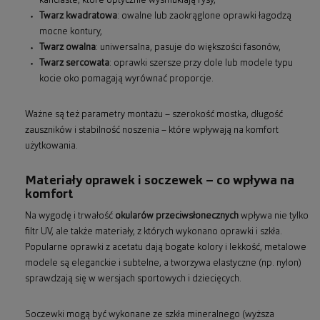
kanciaste, które optycznie wysmuklają rysy,
Twarz kwadratowa
: owalne lub zaokrąglone oprawki łagodzą
mocne kontury,
Twarz owalna
: uniwersalna, pasuje do większości fasonów,
Twarz sercowata
: oprawki szersze przy dole lub modele typu
kocie oko pomagają wyrównać proporcje.
Ważne są też parametry montażu – szerokość mostka, długość
zauszników i stabilność noszenia – które wpływają na komfort
użytkowania.
Materiały oprawek i soczewek – co wpływa na
komfort
Na wygodę i trwałość
okularów przeciwsłonecznych
wpływa nie tylko
filtr UV, ale także materiały, z których wykonano oprawki i szkła.
Popularne oprawki z acetatu dają bogate kolory i lekkość, metalowe
modele są eleganckie i subtelne, a tworzywa elastyczne (np. nylon)
sprawdzają się w wersjach sportowych i dziecięcych.
Soczewki mogą być wykonane ze szkła mineralnego (wyższa