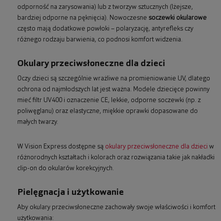
odporność na zarysowania) lub z tworzyw sztucznych (lżejsze,
bardziej odporne na pęknięcia). Nowoczesne
soczewki okularowe
często mają dodatkowe powłoki – polaryzację, antyrefleks czy
różnego rodzaju barwienia, co podnosi komfort widzenia.
Okulary przeciwsłoneczne dla dzieci
Oczy dzieci są szczególnie wrażliwe na promieniowanie UV, dlatego
ochrona od najmłodszych lat jest ważna. Modele dziecięce powinny
mieć filtr UV400 i oznaczenie CE, lekkie, odporne soczewki (np. z
poliwęglanu) oraz elastyczne, miękkie oprawki dopasowane do
małych twarzy.
W Vision Express dostępne są
okulary przeciwsłoneczne dla dzieci
w
różnorodnych kształtach i kolorach oraz rozwiązania takie jak nakładki
clip-on do okularów korekcyjnych.
Pielęgnacja i użytkowanie
Aby okulary przeciwsłoneczne zachowały swoje właściwości i komfort
użytkowania: