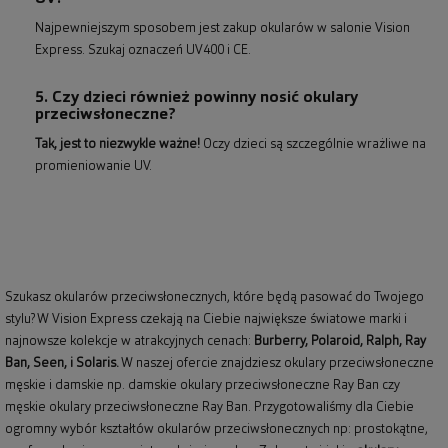
Najpewniejszym sposobem jest zakup okularów w salonie Vision
Express. Szukaj oznaczeń UV400 i CE.
5. Czy dzieci również powinny nosić okulary
przeciwsłoneczne?
Tak, jest to niezwykle ważne!
Oczy dzieci są szczególnie wrażliwe na
promieniowanie UV.
Szukasz okularów przeciwsłonecznych, które będą pasować do Twojego
stylu? W Vision Express czekają na Ciebie największe światowe marki i
najnowsze kolekcje w atrakcyjnych cenach:
Burberry
,
Polaroid
,
Ralph
,
Ray
Ban
, Seen, i Solaris.
W naszej ofercie znajdziesz okulary przeciwsłoneczne
męskie i damskie np.
damskie okulary przeciwsłoneczne Ray Ban
czy
męskie okulary przeciwsłoneczne Ray Ban
. Przygotowaliśmy dla Ciebie
ogromny wybór kształtów okularów przeciwsłonecznych np: prostokątne,