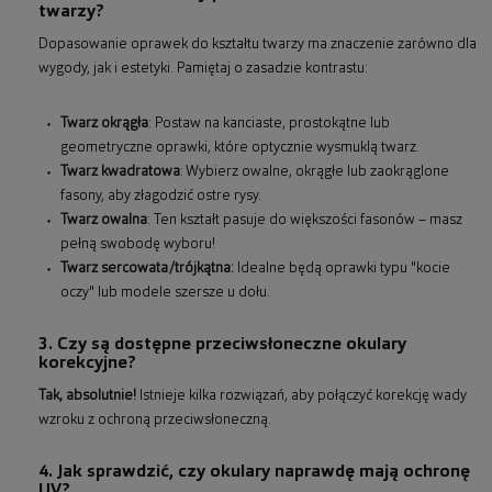
twarzy?
Dopasowanie oprawek do kształtu twarzy ma znaczenie zarówno dla
wygody, jak i estetyki. Pamiętaj o zasadzie kontrastu:
Twarz okrągła
: Postaw na kanciaste, prostokątne lub
geometryczne oprawki, które optycznie wysmuklą twarz.
Twarz kwadratowa
: Wybierz owalne, okrągłe lub zaokrąglone
fasony, aby złagodzić ostre rysy.
Twarz owalna
: Ten kształt pasuje do większości fasonów – masz
pełną swobodę wyboru!
Twarz sercowata/trójkątna:
Idealne będą oprawki typu "kocie
oczy" lub modele szersze u dołu.
3. Czy są dostępne przeciwsłoneczne okulary
korekcyjne?
Tak, absolutnie!
Istnieje kilka rozwiązań, aby połączyć korekcję wady
wzroku z ochroną przeciwsłoneczną.
4. Jak sprawdzić, czy okulary naprawdę mają ochronę
UV?