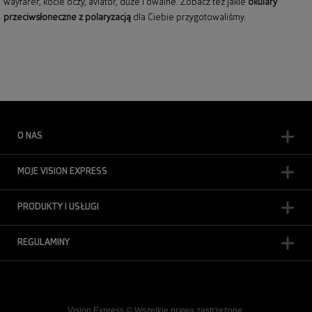
wayfarer,
kocie oczy
, aviator, duże i owalne. Zobacz też jakie
okulary
przeciwsłoneczne z polaryzacją
dla Ciebie przygotowaliśmy.
O NAS
MOJE VISION EXPRESS
PRODUKTY I USŁUGI
REGULAMINY
Vision Express © Wszelkie prawa zastrzeżone.