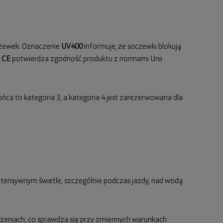
oczewek. Oznaczenie
UV400
informuje, że soczewki blokują
l
CE
potwierdza zgodność produktu z normami Unii
ońca to kategoria 3, a kategoria 4 jest zarezerwowana dla
 intensywnym świetle, szczególnie podczas jazdy, nad wodą
zczeniach, co sprawdza się przy zmiennych warunkach