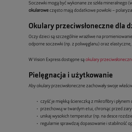
Soczewki mogą być wykonane ze szkła mineralnego (wy
okularowe
często mają dodatkowe powłoki – polaryzacj
Okulary przeciwsłoneczne dla d
Oczy dzieci są szczególnie wrażliwe na promieniowanie 
odporne soczewki (np. z poliwęglanu) oraz elastyczne
W Vision Express dostępne są
okulary przeciwsłoneczne
Pielęgnacja i użytkowanie
Aby okulary przeciwsłoneczne zachowały swoje właściw
czyść je miękką ściereczką z mikrofibry i płynem
przechowuj w twardym etui, chroniąc przed zary
unikaj wysokich temperatur (np. na desce rozdzi
regularnie sprawdzaj dopasowanie i stabilność o