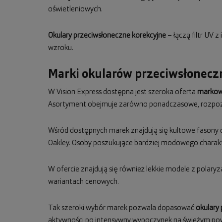
oświetleniowych.
Okulary przeciwsłoneczne korekcyjne
– łączą filtr UV 
wzroku.
Marki okularów przeciwsłoneczn
W Vision Express dostępna jest szeroka oferta
markow
Asortyment obejmuje zarówno ponadczasowe, rozpozn
Wśród dostępnych marek znajdują się kultowe fasony
Oakley. Osoby poszukujące bardziej modowego charak
W ofercie znajdują się również lekkie modele z polaryza
wariantach cenowych.
Tak szeroki wybór marek pozwala dopasować
okulary
aktywności po intensywny wypoczynek na świeżym pow