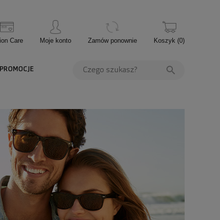
ion Care
Moje konto
Zamów ponownie
Koszyk
(
0
)
PROMOCJE