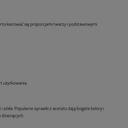
rto kierować się proporcjami twarzy i podstawowymi
rt użytkowania.
 i szkła. Popularne oprawki z acetatu dają bogate kolory i
 dziecięcych.