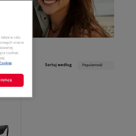
 także w celu
ściowych oraz w
nsowanej
yce cookies.
zaj
 Cookies
Sortuj według
Popularność
ceptuję
0