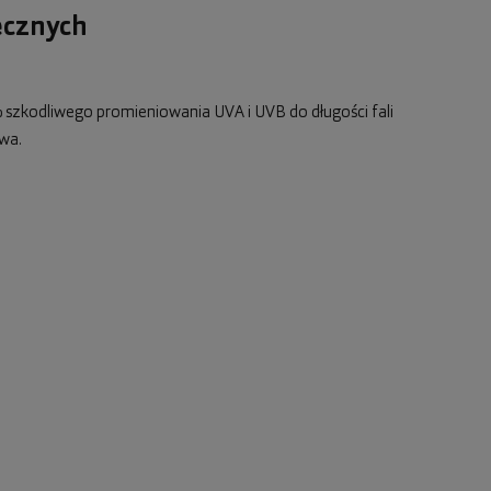
ecznych
 szkodliwego promieniowania UVA i UVB do długości fali
wa.