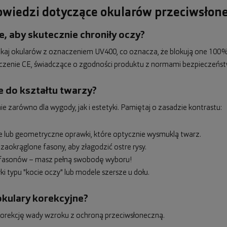
powiedzi dotyczące okularów przeciwsłon
, aby skutecznie chroniły oczy?
zukaj okularów z oznaczeniem UV400, co oznacza, że blokują one 100%
czenie CE, świadczące o zgodności produktu z normami bezpieczeńst
e do kształtu twarzy?
zarówno dla wygody, jak i estetyki. Pamiętaj o zasadzie kontrastu:
ne lub geometryczne oprawki, które optycznie wysmuklą twarz.
 zaokrąglone fasony, aby złagodzić ostre rysy.
ci fasonów – masz pełną swobodę wyboru!
i typu "kocie oczy" lub modele szersze u dołu.
okulary korekcyjne?
ć korekcję wady wzroku z ochroną przeciwsłoneczną.