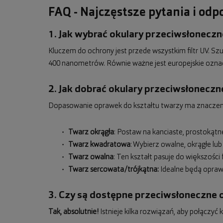
FAQ - Najczęstsze pytania i od
1. Jak wybrać okulary przeciwsłoneczne
Kluczem do ochrony jest przede wszystkim filtr UV. S
400 nanometrów. Równie ważne jest europejskie ozna
2. Jak dobrać okulary przeciwsłoneczn
Dopasowanie oprawek do kształtu twarzy ma znaczenie 
Twarz okrągła
: Postaw na kanciaste, prostokąt
Twarz kwadratowa
: Wybierz owalne, okrągłe lub
Twarz owalna
: Ten kształt pasuje do większoś
Twarz sercowata/trójkątna:
Idealne będą oprawk
3. Czy są dostępne przeciwsłoneczne 
Tak, absolutnie!
Istnieje kilka rozwiązań, aby połączy