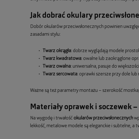
Jak dobrać okulary przeciwsłon
Dobór okularów przeciwsłonecznych powinien uwzględn
zasadami stylu:
Twarz okrągła
: dobrze wyglądają modele prostok
Twarz kwadratowa
: owalne lub zaokrąglone op
Twarz owalna
: uniwersalna, pasuje do większośc
Twarz sercowata
: oprawki szersze przy dole l
Ważne są też parametry montażu – szerokość mostka, 
Materiały oprawek i soczewek –
Na wygodę i trwałość
okularów przeciwsłonecznych
wpł
lekkość, metalowe modele są eleganckie i subtelne, a t