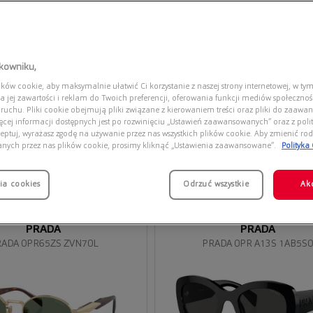
tkowniku,
ów cookie, aby maksymalnie ułatwić Ci korzystanie z naszej strony internetowej, w tym
a jej zawartości i reklam do Twoich preferencji, oferowania funkcji mediów społeczno
 ruchu. Pliki cookie obejmują pliki związane z kierowaniem treści oraz pliki do zaawa
ięcej informacji dostępnych jest po rozwinięciu „Ustawień zaawansowanych” oraz z polit
eptuj, wyrażasz zgodę na używanie przez nas wszystkich plików cookie. Aby zmienić rod
anych przez nas plików cookie, prosimy kliknąć „Ustawienia zaawansowane”.
Polityka
ia cookies
Przymierz
Odrzuć wszystkie
Ak
wirtualnie
PRADA
PRADA
ADA 0PR65ZS ZVN70L
PRADA 0PR A13S 1AB5S