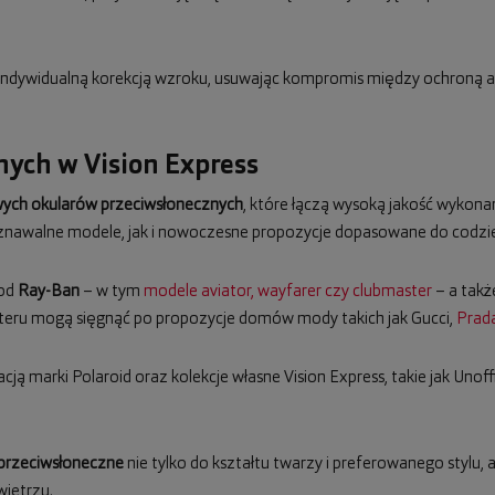
z indywidualną korekcją wzroku, usuwając kompromis między ochroną a
ych w Vision Express
ych okularów przeciwsłonecznych
, które łączą wysoką jakość wykona
awalne modele, jak i nowoczesne propozycje dopasowane do codzien
 od
Ray-Ban
– w tym
modele aviator, wayfarer czy clubmaster
– a takż
teru mogą sięgnąć po propozycje domów mody takich jak Gucci,
Prad
cją marki Polaroid oraz kolekcje własne Vision Express, takie jak Unoff
 przeciwsłoneczne
nie tylko do kształtu twarzy i preferowanego stylu,
ietrzu.