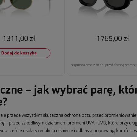
1311,00 zł
1765,00 zł
Dodaj do koszyka
Najniższa cena z 30 dni przed obecną promocj
czne – jak wybrać parę, któ
e?
, ale przede wszystkim skuteczna ochrona oczu przed promieniowani
wkę – przed szkodliwym działaniem promieni UVA i UVB, które przy dł
cześnie okulary redukują olśnienie i odblaski, poprawiają komfort wi