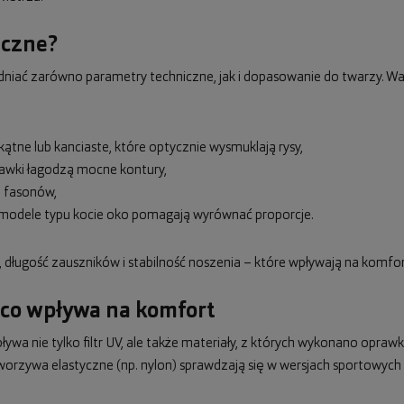
eczne?
iać zarówno parametry techniczne, jak i dopasowanie do twarzy. Wa
ątne lub kanciaste, które optycznie wysmuklają rysy,
rawki łagodzą mocne kontury,
i fasonów,
ub modele typu kocie oko pomagają wyrównać proporcje.
długość zauszników i stabilność noszenia – które wpływają na komfo
 co wpływa na komfort
ywa nie tylko filtr UV, ale także materiały, z których wykonano oprawki
worzywa elastyczne (np. nylon) sprawdzają się w wersjach sportowych i