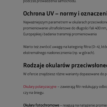
podczas prowadzenia samochodu.
Ochrona UV – normy i oznaczeni
Najważniejszym parametrem w okularach przeciwsłonecz
promieniowanie ultrafioletowe do długości fali 400 
Europejskiej i badania transmisji promieniowania
Warto też zwrócić uwagę na kategorię filtra (0–4), kt
ekstremalnego nasłonecznienia (np. w górach).
Rodzaje okularów przeciwsłon
W ofercie znajdziesz różne warianty dopasowane do p
Okulary polaryzacyjne
– zawierają filtr redukujący odb
czy na śniegu.
Okulary fotochromowe
– reagują na natężenie promie