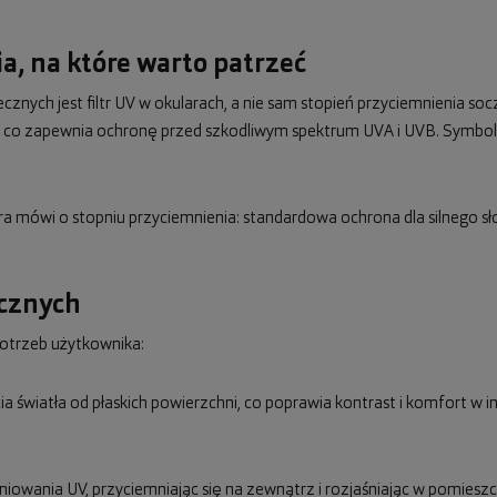
a, na które warto patrzeć
nych jest filtr UV w okularach, a nie sam stopień przyciemnienia s
nm, co zapewnia ochronę przed szkodliwym spektrum UVA i UVB. Symbo
óra mówi o stopniu przyciemnienia: standardowa ochrona dla silnego sł
ecznych
otrzeb użytkownika:
icia światła od płaskich powierzchni, co poprawia kontrast i komfort w
niowania UV, przyciemniając się na zewnątrz i rozjaśniając w pomies