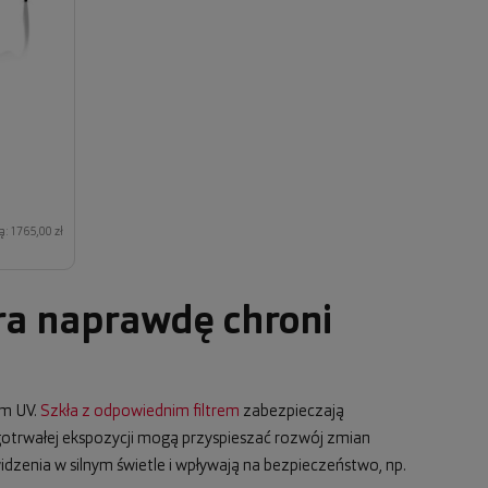
ą: 1765,00 zł
ra naprawdę chroni
em UV.
Szkła z odpowiednim filtrem
zabezpieczają
ugotrwałej ekspozycji mogą przyspieszać rozwój zmian
dzenia w silnym świetle i wpływają na bezpieczeństwo, np.