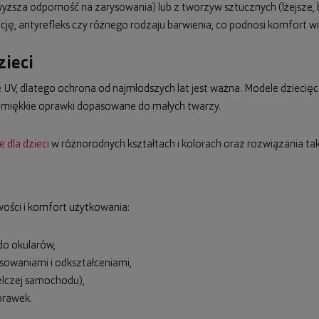
ższa odporność na zarysowania) lub z tworzyw sztucznych (lżejsze,
ę, antyrefleks czy różnego rodzaju barwienia, co podnosi komfort wi
zieci
UV, dlatego ochrona od najmłodszych lat jest ważna. Modele dziecięce
, miękkie oprawki dopasowane do małych twarzy.
 dla dzieci
w różnorodnych kształtach i kolorach oraz rozwiązania taki
ości i komfort użytkowania:
 do okularów,
sowaniami i odkształceniami,
elczej samochodu),
prawek.