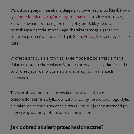
Wśród dostępnych marek znajdują się kultowe fasony od
Ray-Ban
– w
tym
modele aviator, wayfarer czy clubmaster
– a także sportowe,
zaawansowane technologicznie projekty od Oakley. Osoby
poszukujące bardziej modowego charakteru mogą sięgnąć po
propozycje domów mody takich jak Gucci,
Prada
, Versace czy Michael
Kors.
W ofercie znajdują się również lekkie modele z polaryzacją marki
Polaroid oraz kolekcje własne Vision Express, takie jak Unofficial i D
by D, oferujące różnorodne style w atrakcyjnych wariantach
cenowych.
Tak szeroki wybór marek pozwala dopasować
okulary
przeciwsłoneczne
nie tylko do kształtu twarzy i preferowanego stylu,
ale także do sposobu spędzania czasu – od miejskich aktywności po
intensywny wypoczynek na świeżym powietrzu.
Jak dobrać okulary przeciwsłoneczne?