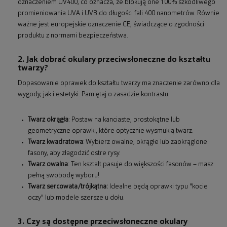
oznaczeniem UV400, co oznacza, że blokują one 100% szkodliwego
promieniowania UVA i UVB do długości fali 400 nanometrów. Równie
ważne jest europejskie oznaczenie CE, świadczące o zgodności
produktu z normami bezpieczeństwa.
2. Jak dobrać okulary przeciwsłoneczne do kształtu
twarzy?
Dopasowanie oprawek do kształtu twarzy ma znaczenie zarówno dla
wygody, jak i estetyki. Pamiętaj o zasadzie kontrastu:
Twarz okrągła
: Postaw na kanciaste, prostokątne lub
geometryczne oprawki, które optycznie wysmuklą twarz.
Twarz kwadratowa
: Wybierz owalne, okrągłe lub zaokrąglone
fasony, aby złagodzić ostre rysy.
Twarz owalna
: Ten kształt pasuje do większości fasonów – masz
pełną swobodę wyboru!
Twarz sercowata/trójkątna:
Idealne będą oprawki typu "kocie
oczy" lub modele szersze u dołu.
3. Czy są dostępne przeciwsłoneczne okulary