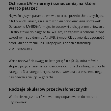
Ochrona UV – normy i oznaczenia, na które
warto patrzeć
Najważniejszym parametrem w okularach przeciwsłonecznych jest
filtr UV w okularach, a nie sam stopień przyciemnienia soczewek.
Oznaczenie
UV400
informuje, że soczewki blokują promieniowanie
ultrafioletowe do długości fali 400 nm, co zapewnia ochronę przed
szkodliwym spektrum UVA i UVB. Symbol
CE
potwierdza zgodność
produktu z normami Unii Europejskiej i badania transmisji
promieniowania
Warto też zwrócić uwagę na kategorię filtra (0–4), która mówi o
stopniu przyciemnienia: standardowa ochrona dla silnego słońca to
kategoria 3, a kategoria 4 jest zarezerwowana dla ekstremalnego
nasłonecznienia (np. w górach).
Rodzaje okularów przeciwsłonecznych
W ofercie znajdziesz różne warianty dopasowane do potrzeb
użytkownika: