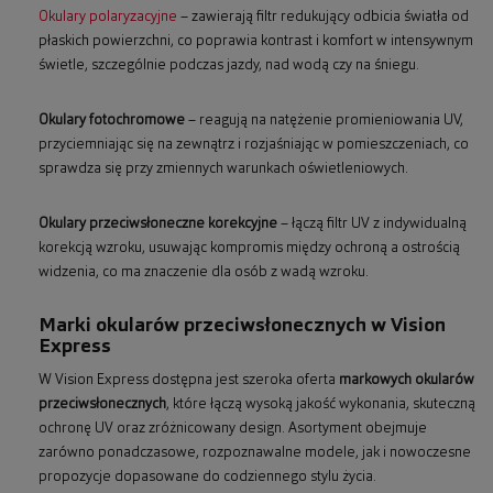
Okulary polaryzacyjne
– zawierają filtr redukujący odbicia światła od
płaskich powierzchni, co poprawia kontrast i komfort w intensywnym
świetle, szczególnie podczas jazdy, nad wodą czy na śniegu.
Okulary fotochromowe
– reagują na natężenie promieniowania UV,
przyciemniając się na zewnątrz i rozjaśniając w pomieszczeniach, co
sprawdza się przy zmiennych warunkach oświetleniowych.
Okulary przeciwsłoneczne korekcyjne
– łączą filtr UV z indywidualną
korekcją wzroku, usuwając kompromis między ochroną a ostrością
widzenia, co ma znaczenie dla osób z wadą wzroku.
Marki okularów przeciwsłonecznych w Vision
Express
W Vision Express dostępna jest szeroka oferta
markowych okularów
przeciwsłonecznych
, które łączą wysoką jakość wykonania, skuteczną
ochronę UV oraz zróżnicowany design. Asortyment obejmuje
zarówno ponadczasowe, rozpoznawalne modele, jak i nowoczesne
propozycje dopasowane do codziennego stylu życia.