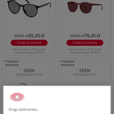
55,20 zł
79,20 zł
69,00 zł
99,00 zł
Dodaj do koszyka
Dodaj do koszyka
Najniższa cena z 30 dni przed
Najniższa cena z 30 dni przed
obecną promocją: 69,00 zł
obecną promocją: 99,00 zł
Przymierz
Przymierz
wirtualnie
wirtualnie
SEEN
SEEN
SEEN SNSU0015 DDE0
SEEN 0NE6077 001
Drogi użytkowniku,