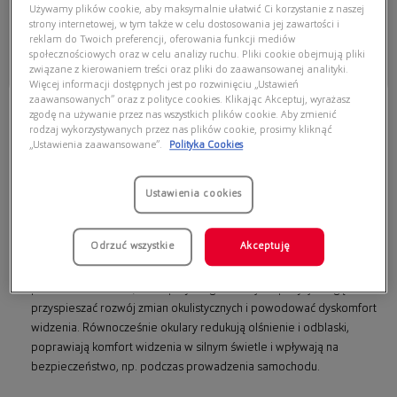
Używamy plików cookie, aby maksymalnie ułatwić Ci korzystanie z naszej
55,20 zł
55,20 zł
69,00 zł
69,00 zł
strony internetowej, w tym także w celu dostosowania jej zawartości i
reklam do Twoich preferencji, oferowania funkcji mediów
Dodaj do koszyka
Dodaj do koszyka
społecznościowych oraz w celu analizy ruchu. Pliki cookie obejmują pliki
związane z kierowaniem treści oraz pliki do zaawansowanej analityki.
Najniższa cena z 30 dni przed
Najniższa cena z 30 dni przed
obecną promocją: 69,00 zł
obecną promocją: 69,00 zł
Więcej informacji dostępnych jest po rozwinięciu „Ustawień
zaawansowanych” oraz z polityce cookies. Klikając Akceptuj, wyrażasz
zgodę na używanie przez nas wszystkich plików cookie. Aby zmienić
Okulary przeciwsłoneczne – jak
rodzaj wykorzystywanych przez nas plików cookie, prosimy kliknąć
„Ustawienia zaawansowane”.
Polityka Cookies
wybrać parę, która naprawdę chroni
oczy i pasuje do Ciebie?
Ustawienia cookies
Okulary przeciwsłoneczne
to nie tylko modny dodatek, ale przede
wszystkim skuteczna ochrona oczu przed promieniowaniem UV.
Szkła
Odrzuć wszystkie
Akceptuję
z odpowiednim filtrem
zabezpieczają delikatne struktury oka –
rogówkę, soczewkę i siatkówkę – przed szkodliwym działaniem
promieni UVA i UVB, które przy długotrwałej ekspozycji mogą
przyspieszać rozwój zmian okulistycznych i powodować dyskomfort
widzenia. Równocześnie okulary redukują olśnienie i odblaski,
poprawiają komfort widzenia w silnym świetle i wpływają na
bezpieczeństwo, np. podczas prowadzenia samochodu.