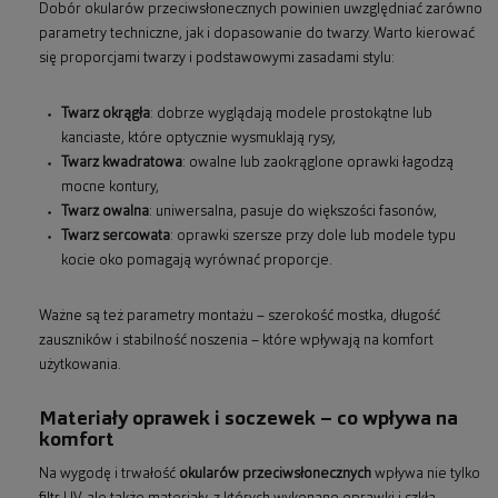
Dobór okularów przeciwsłonecznych powinien uwzględniać zarówno
parametry techniczne, jak i dopasowanie do twarzy. Warto kierować
się proporcjami twarzy i podstawowymi zasadami stylu:
Twarz okrągła
: dobrze wyglądają modele prostokątne lub
kanciaste, które optycznie wysmuklają rysy,
Twarz kwadratowa
: owalne lub zaokrąglone oprawki łagodzą
mocne kontury,
Twarz owalna
: uniwersalna, pasuje do większości fasonów,
Twarz sercowata
: oprawki szersze przy dole lub modele typu
kocie oko pomagają wyrównać proporcje.
Ważne są też parametry montażu – szerokość mostka, długość
zauszników i stabilność noszenia – które wpływają na komfort
użytkowania.
Materiały oprawek i soczewek – co wpływa na
komfort
Na wygodę i trwałość
okularów przeciwsłonecznych
wpływa nie tylko