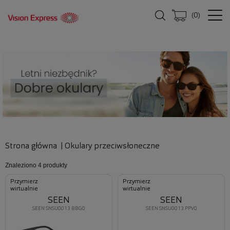
(
0
)
Strona główna
|
Okulary przeciwsłoneczne
Znaleziono
4 produkty
Przymierz
Przymierz
wirtualnie
wirtualnie
SEEN
SEEN
SEEN SNSU0013 BBG0
SEEN SNSU0013 PPV0