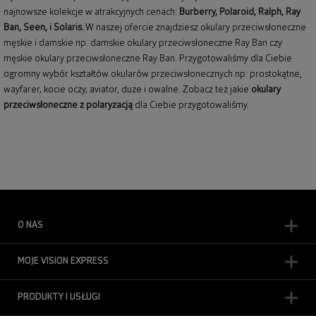
najnowsze kolekcje w atrakcyjnych cenach:
Burberry
,
Polaroid
,
Ralph
,
Ray
Ban
, Seen, i Solaris.
W naszej ofercie znajdziesz okulary przeciwsłoneczne
męskie i damskie np.
damskie okulary przeciwsłoneczne Ray Ban
czy
męskie okulary przeciwsłoneczne Ray Ban
. Przygotowaliśmy dla Ciebie
ogromny wybór kształtów okularów przeciwsłonecznych np: prostokątne,
wayfarer,
kocie oczy
, aviator, duże i owalne. Zobacz też jakie
okulary
przeciwsłoneczne z polaryzacją
dla Ciebie przygotowaliśmy.
O NAS
MOJE VISION EXPRESS
PRODUKTY I USŁUGI