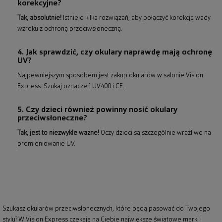
korekcyjne?
Tak, absolutnie!
Istnieje kilka rozwiązań, aby połączyć korekcję wady
wzroku z ochroną przeciwsłoneczną.
4. Jak sprawdzić, czy okulary naprawdę mają ochronę
UV?
Najpewniejszym sposobem jest zakup okularów w salonie Vision
Express. Szukaj oznaczeń UV400 i CE.
5. Czy dzieci również powinny nosić okulary
przeciwsłoneczne?
Tak, jest to niezwykle ważne!
Oczy dzieci są szczególnie wrażliwe na
promieniowanie UV.
Szukasz okularów przeciwsłonecznych, które będą pasować do Twojego
stylu? W Vision Express czekają na Ciebie największe światowe marki i