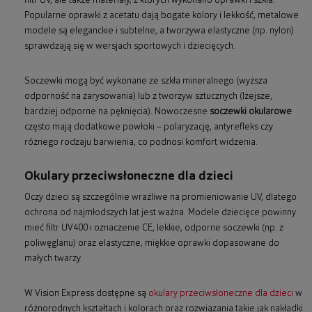
filtr UV, ale także materiały, z których wykonano oprawki i szkła.
Popularne oprawki z acetatu dają bogate kolory i lekkość, metalowe
modele są eleganckie i subtelne, a tworzywa elastyczne (np. nylon)
sprawdzają się w wersjach sportowych i dziecięcych.
Soczewki mogą być wykonane ze szkła mineralnego (wyższa
odporność na zarysowania) lub z tworzyw sztucznych (lżejsze,
bardziej odporne na pęknięcia). Nowoczesne
soczewki okularowe
często mają dodatkowe powłoki – polaryzację, antyrefleks czy
różnego rodzaju barwienia, co podnosi komfort widzenia.
Okulary przeciwsłoneczne dla dzieci
Oczy dzieci są szczególnie wrażliwe na promieniowanie UV, dlatego
ochrona od najmłodszych lat jest ważna. Modele dziecięce powinny
mieć filtr UV400 i oznaczenie CE, lekkie, odporne soczewki (np. z
poliwęglanu) oraz elastyczne, miękkie oprawki dopasowane do
małych twarzy.
W Vision Express dostępne są
okulary przeciwsłoneczne dla dzieci
w
różnorodnych kształtach i kolorach oraz rozwiązania takie jak nakładki