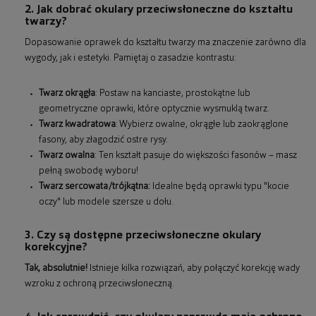
2. Jak dobrać okulary przeciwsłoneczne do kształtu
twarzy?
Dopasowanie oprawek do kształtu twarzy ma znaczenie zarówno dla
wygody, jak i estetyki. Pamiętaj o zasadzie kontrastu:
Twarz okrągła
: Postaw na kanciaste, prostokątne lub
geometryczne oprawki, które optycznie wysmuklą twarz.
Twarz kwadratowa
: Wybierz owalne, okrągłe lub zaokrąglone
fasony, aby złagodzić ostre rysy.
Twarz owalna
: Ten kształt pasuje do większości fasonów – masz
pełną swobodę wyboru!
Twarz sercowata/trójkątna:
Idealne będą oprawki typu "kocie
oczy" lub modele szersze u dołu.
3. Czy są dostępne przeciwsłoneczne okulary
korekcyjne?
Tak, absolutnie!
Istnieje kilka rozwiązań, aby połączyć korekcję wady
wzroku z ochroną przeciwsłoneczną.