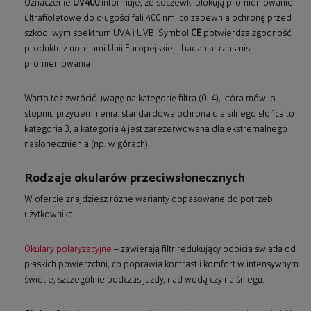
Oznaczenie
UV400
informuje, że soczewki blokują promieniowanie
ultrafioletowe do długości fali 400 nm, co zapewnia ochronę przed
szkodliwym spektrum UVA i UVB. Symbol
CE
potwierdza zgodność
produktu z normami Unii Europejskiej i badania transmisji
promieniowania
Warto też zwrócić uwagę na kategorię filtra (0–4), która mówi o
stopniu przyciemnienia: standardowa ochrona dla silnego słońca to
kategoria 3, a kategoria 4 jest zarezerwowana dla ekstremalnego
nasłonecznienia (np. w górach).
Rodzaje okularów przeciwsłonecznych
W ofercie znajdziesz różne warianty dopasowane do potrzeb
użytkownika:
Okulary polaryzacyjne
– zawierają filtr redukujący odbicia światła od
płaskich powierzchni, co poprawia kontrast i komfort w intensywnym
świetle, szczególnie podczas jazdy, nad wodą czy na śniegu.