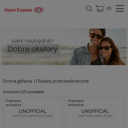
(
0
)
Strona główna
|
Okulary przeciwsłoneczne
Znaleziono
325 produktów
Przymierz
Przymierz
wirtualnie
wirtualnie
UNOFFICIAL
UNOFFICIAL
UNOFFICIAL UNSM0092P GXG0
UNOFFICIAL 0UO6179 002