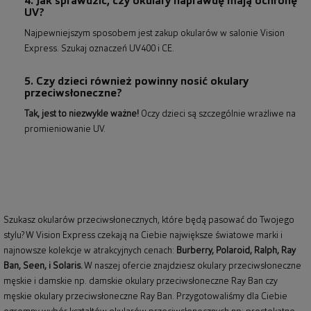
4. Jak sprawdzić, czy okulary naprawdę mają ochronę
UV?
Najpewniejszym sposobem jest zakup okularów w salonie Vision
Express. Szukaj oznaczeń UV400 i CE.
5. Czy dzieci również powinny nosić okulary
przeciwsłoneczne?
Tak, jest to niezwykle ważne!
Oczy dzieci są szczególnie wrażliwe na
promieniowanie UV.
Szukasz okularów przeciwsłonecznych, które będą pasować do Twojego
stylu? W Vision Express czekają na Ciebie największe światowe marki i
najnowsze kolekcje w atrakcyjnych cenach:
Burberry
,
Polaroid
,
Ralph
,
Ray
Ban
, Seen, i Solaris.
W naszej ofercie znajdziesz okulary przeciwsłoneczne
męskie i damskie np.
damskie okulary przeciwsłoneczne Ray Ban
czy
męskie okulary przeciwsłoneczne Ray Ban
. Przygotowaliśmy dla Ciebie