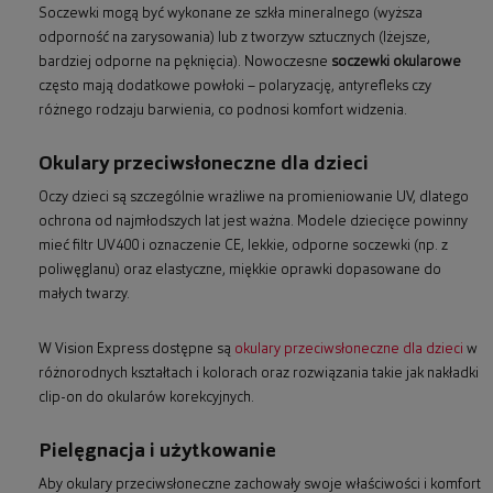
Soczewki mogą być wykonane ze szkła mineralnego (wyższa
odporność na zarysowania) lub z tworzyw sztucznych (lżejsze,
bardziej odporne na pęknięcia). Nowoczesne
soczewki okularowe
często mają dodatkowe powłoki – polaryzację, antyrefleks czy
różnego rodzaju barwienia, co podnosi komfort widzenia.
Okulary przeciwsłoneczne dla dzieci
Oczy dzieci są szczególnie wrażliwe na promieniowanie UV, dlatego
ochrona od najmłodszych lat jest ważna. Modele dziecięce powinny
mieć filtr UV400 i oznaczenie CE, lekkie, odporne soczewki (np. z
poliwęglanu) oraz elastyczne, miękkie oprawki dopasowane do
małych twarzy.
W Vision Express dostępne są
okulary przeciwsłoneczne dla dzieci
w
różnorodnych kształtach i kolorach oraz rozwiązania takie jak nakładki
clip-on do okularów korekcyjnych.
Pielęgnacja i użytkowanie
Aby okulary przeciwsłoneczne zachowały swoje właściwości i komfort