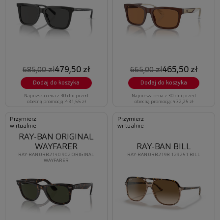
479,50 zł
465,50 zł
685,00 zł
665,00 zł
Dodaj do koszyka
Dodaj do koszyka
Najniższa cena z 30 dni przed
Najniższa cena z 30 dni przed
obecną promocją: 431,55 zł
obecną promocją: 432,25 zł
Przymierz
Przymierz
wirtualnie
wirtualnie
RAY-BAN ORIGINAL
WAYFARER
RAY-BAN BILL
RAY-BAN 0RB2140 902 ORIGINAL
RAY-BAN 0RB2198 129251 BILL
WAYFARER