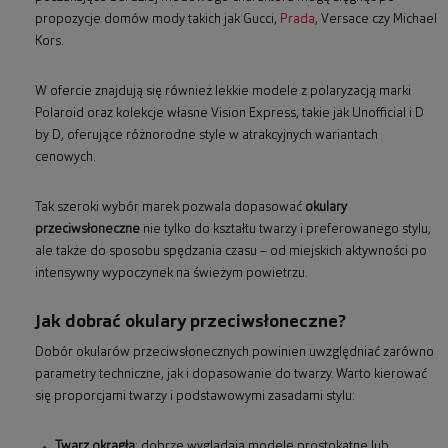
propozycje domów mody takich jak Gucci,
Prada
, Versace czy Michael
Kors.
W ofercie znajdują się również lekkie modele z polaryzacją marki
Polaroid oraz kolekcje własne Vision Express, takie jak Unofficial i D
by D, oferujące różnorodne style w atrakcyjnych wariantach
cenowych.
Tak szeroki wybór marek pozwala dopasować
okulary
przeciwsłoneczne
nie tylko do kształtu twarzy i preferowanego stylu,
ale także do sposobu spędzania czasu – od miejskich aktywności po
intensywny wypoczynek na świeżym powietrzu.
Jak dobrać okulary przeciwsłoneczne?
Dobór okularów przeciwsłonecznych powinien uwzględniać zarówno
parametry techniczne, jak i dopasowanie do twarzy. Warto kierować
się proporcjami twarzy i podstawowymi zasadami stylu:
Twarz okrągła
: dobrze wyglądają modele prostokątne lub