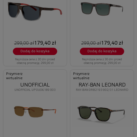
179,40 zł
179,40 zł
299,00 zł
299,00 zł
Dodaj do koszyka
Dodaj do koszyka
Najniższa cena z 30 dni przed
Najniższa cena z 30 dni przed
obecną promocją: 299,00 zł
obecną promocją: 299,00 zł
Przymierz
Przymierz
wirtualnie
wirtualnie
UNOFFICIAL
RAY-BAN LEONARD
UNOFFICIAL UP 0UO6189 003
RAY-BAN 0RB2193 902/31 LEONARD