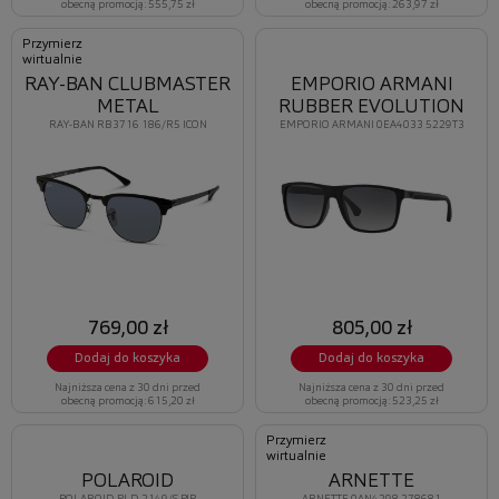
obecną promocją: 555,75 zł
obecną promocją: 263,97 zł
Przymierz
wirtualnie
RAY-BAN CLUBMASTER
EMPORIO ARMANI
METAL
RUBBER EVOLUTION
RAY-BAN RB3716 186/R5 ICON
EMPORIO ARMANI 0EA4033 5229T3
769,00 zł
805,00 zł
Dodaj do koszyka
Dodaj do koszyka
Najniższa cena z 30 dni przed
Najniższa cena z 30 dni przed
obecną promocją: 615,20 zł
obecną promocją: 523,25 zł
Przymierz
wirtualnie
POLAROID
ARNETTE