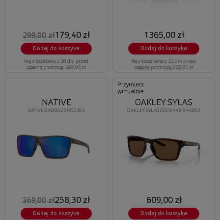
179,40 zł
1365,00 zł
299,00 zł
Dodaj do koszyka
Dodaj do koszyka
Najniższa cena z 30 dni przed
Najniższa cena z 30 dni przed
obecną promocją: 299,00 zł
obecną promocją: 859,95 zł
Przymierz
wirtualnie
NATIVE
OAKLEY SYLAS
NATIVE 0XD9023 902303
OAKLEY SYLAS 0OO9448 944802
258,30 zł
609,00 zł
369,00 zł
Dodaj do koszyka
Dodaj do koszyka