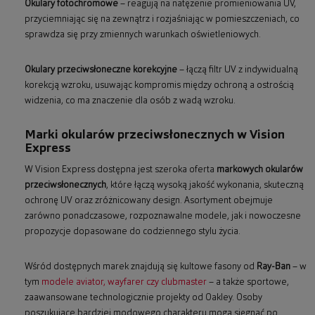
Okulary fotochromowe
– reagują na natężenie promieniowania UV,
przyciemniając się na zewnątrz i rozjaśniając w pomieszczeniach, co
sprawdza się przy zmiennych warunkach oświetleniowych.
Okulary przeciwsłoneczne korekcyjne
– łączą filtr UV z indywidualną
korekcją wzroku, usuwając kompromis między ochroną a ostrością
widzenia, co ma znaczenie dla osób z wadą wzroku.
Marki okularów przeciwsłonecznych w Vision
Express
W Vision Express dostępna jest szeroka oferta
markowych okularów
przeciwsłonecznych
, które łączą wysoką jakość wykonania, skuteczną
ochronę UV oraz zróżnicowany design. Asortyment obejmuje
zarówno ponadczasowe, rozpoznawalne modele, jak i nowoczesne
propozycje dopasowane do codziennego stylu życia.
Wśród dostępnych marek znajdują się kultowe fasony od
Ray-Ban
– w
tym
modele aviator, wayfarer czy clubmaster
– a także sportowe,
zaawansowane technologicznie projekty od Oakley. Osoby
poszukujące bardziej modowego charakteru mogą sięgnąć po