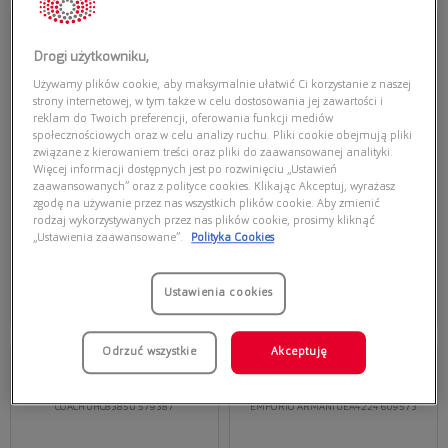
Przymierz
Przymierz
wirtualnie
wirtualnie
UNOFFICIAL
RAY-BAN JUSTIN CLASSIC
Drogi użytkowniku,
UNOFFICIAL UNSM0144 BBGG
RAY-BAN 0RB4165 865/T5 JUSTIN
CLASSIC
Używamy plików cookie, aby maksymalnie ułatwić Ci korzystanie z naszej
strony internetowej, w tym także w celu dostosowania jej zawartości i
reklam do Twoich preferencji, oferowania funkcji mediów
społecznościowych oraz w celu analizy ruchu. Pliki cookie obejmują pliki
związane z kierowaniem treści oraz pliki do zaawansowanej analityki.
Więcej informacji dostępnych jest po rozwinięciu „Ustawień
zaawansowanych” oraz z polityce cookies. Klikając Akceptuj, wyrażasz
zgodę na używanie przez nas wszystkich plików cookie. Aby zmienić
rodzaj wykorzystywanych przez nas plików cookie, prosimy kliknąć
„Ustawienia zaawansowane”.
Polityka Cookies
125,30 zł
785,00 zł
179,00 zł
Dodaj do koszyka
Dodaj do koszyka
Ustawienia cookies
Najniższa cena z 30 dni przed
Najniższa cena z 30 dni przed
obecną promocją: 179,00 zł
obecną promocją: 628,00 zł
Odrzuć wszystkie
Akceptuję
Przymierz
Przymierz
wirtualnie
wirtualnie
COACH
EMPORIO ARMANI
COACH 0HC8385U 579387
EMPORIO ARMANI 0EA4224 609573