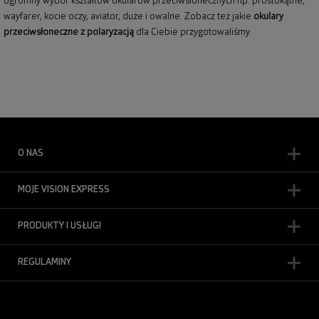
ogromny wybór kształtów okularów przeciwsłonecznych np: prostokątne,
wayfarer,
kocie oczy
, aviator, duże i owalne. Zobacz też jakie
okulary
przeciwsłoneczne z polaryzacją
dla Ciebie przygotowaliśmy.
O NAS
MOJE VISION EXPRESS
PRODUKTY I USŁUGI
REGULAMINY