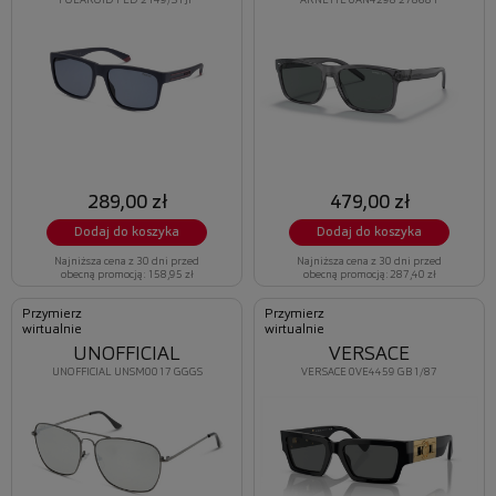
POLAROID PLD 2149/S PJP
ARNETTE 0AN4298 278681
289,00 zł
479,00 zł
Dodaj do koszyka
Dodaj do koszyka
Najniższa cena z 30 dni przed
Najniższa cena z 30 dni przed
obecną promocją: 158,95 zł
obecną promocją: 287,40 zł
Przymierz
Przymierz
wirtualnie
wirtualnie
UNOFFICIAL
VERSACE
UNOFFICIAL UNSM0017 GGGS
VERSACE 0VE4459 GB1/87