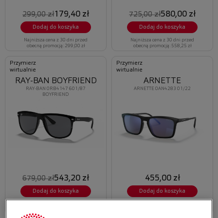
179,40 zł
580,00 zł
299,00 zł
725,00 zł
Dodaj do koszyka
Dodaj do koszyka
Najniższa cena z 30 dni przed
Najniższa cena z 30 dni przed
obecną promocją: 299,00 zł
obecną promocją: 558,25 zł
Przymierz
Przymierz
wirtualnie
wirtualnie
RAY-BAN BOYFRIEND
ARNETTE
RAY-BAN 0RB4147 601/87
ARNETTE 0AN4283 01/22
BOYFRIEND
543,20 zł
455,00 zł
679,00 zł
Dodaj do koszyka
Dodaj do koszyka
Najniższa cena z 30 dni przed
Najniższa cena z 30 dni przed
obecną promocją: 516,04 zł
obecną promocją: 268,45 zł