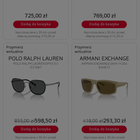
725,00 zł
769,00 zł
Dodaj do koszyka
Dodaj do koszyka
Najniższa cena z 30 dni przed
Najniższa cena z 30 dni przed
obecną promocją: 575,00 zł
obecną promocją: 615,20 zł
Przymierz
Przymierz
wirtualnie
wirtualnie
POLO RALPH LAUREN
ARMANI EXCHANGE
POLO RALPH LAUREN 0PH3151
ARMANI EXCHANGE 0AX4142SU
921687
834873
598,50 zł
293,30 zł
855,00 zł
419,00 zł
Dodaj do koszyka
Dodaj do koszyka
Najniższa cena z 30 dni przed
Najniższa cena z 30 dni przed