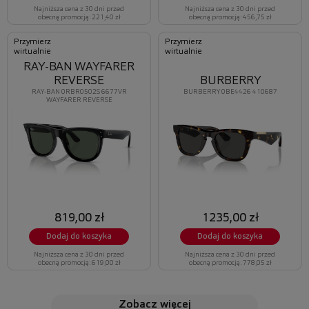
Najniższa cena z 30 dni przed
Najniższa cena z 30 dni przed
obecną promocją: 221,40 zł
obecną promocją: 456,75 zł
Przymierz
Przymierz
wirtualnie
wirtualnie
RAY-BAN WAYFARER
REVERSE
BURBERRY
RAY-BAN 0RBR0502S 6677VR
BURBERRY 0BE4426 410687
WAYFARER REVERSE
819,00 zł
1235,00 zł
Dodaj do koszyka
Dodaj do koszyka
Najniższa cena z 30 dni przed
Najniższa cena z 30 dni przed
obecną promocją: 619,00 zł
obecną promocją: 778,05 zł
zobacz więcej