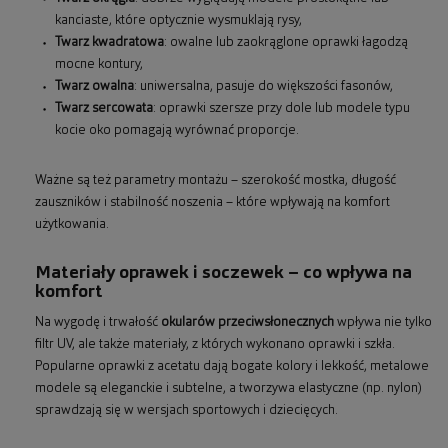
kanciaste, które optycznie wysmuklają rysy,
Twarz kwadratowa
: owalne lub zaokrąglone oprawki łagodzą
mocne kontury,
Twarz owalna
: uniwersalna, pasuje do większości fasonów,
Twarz sercowata
: oprawki szersze przy dole lub modele typu
kocie oko pomagają wyrównać proporcje.
Ważne są też parametry montażu – szerokość mostka, długość
zauszników i stabilność noszenia – które wpływają na komfort
użytkowania.
Materiały oprawek i soczewek – co wpływa na
komfort
Na wygodę i trwałość
okularów przeciwsłonecznych
wpływa nie tylko
filtr UV, ale także materiały, z których wykonano oprawki i szkła.
Popularne oprawki z acetatu dają bogate kolory i lekkość, metalowe
modele są eleganckie i subtelne, a tworzywa elastyczne (np. nylon)
sprawdzają się w wersjach sportowych i dziecięcych.