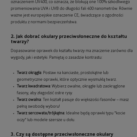
oznaczeniem UV400, co oznacza, że blokują one 100% szkodliwego
promieniowania UVA i UVB do długości fali 400 nanometrów. Równie
ważne jest europejskie oznaczenie CE, świadczące o zgodności
produktu z normami bezpieczeństwa.
2. Jak dobrać okulary przeciwsłoneczne do kształtu
twarzy?
Dopasowanie oprawek do kształtu twarzy ma znaczenie zarówno dla
wygody, jak i estetyki. Pamiętaj o zasadzie kontrastu:
Twarz okrągła
: Postaw na kanciaste, prostokątne lub
geometryczne oprawki, które optycznie wysmuklą twarz.
Twarz kwadratowa
: Wybierz owalne, okrągłe lub zaokrąglone
fasony, aby złagodzić ostre rysy.
Twarz owalna
: Ten kształt pasuje do większości fasonów – masz
pełną swobodę wyboru!
Twarz sercowata/trójkątna:
Idealne będą oprawki typu "kocie
oczy" lub modele szersze u dołu.
3. Czy są dostępne przeciwsłoneczne okulary