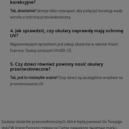
korekcyjne?
Tak, absolutnie!
Istnieje kilka rozwiązań, aby połączyć korekcję wady
wzroku z ochroną przeciwsłoneczną.
4. Jak sprawdzić, czy okulary naprawdę mają ochronę
UV?
Najpewniejszym sposobem jest zakup okularów w salonie Vision
Express. Szukaj oznaczeń UV400 i CE.
5. Czy dzieci również powinny nosić okulary
przeciwsłoneczne?
Tak, jest to niezwykle ważne!
Oczy dzieci są szczególnie wrażliwe na
promieniowanie UV.
Szukasz okularów przeciwsłonecznych, które będą pasować do Twojego
stylu? W Vision Express czekają na Ciebie największe światowe marki i