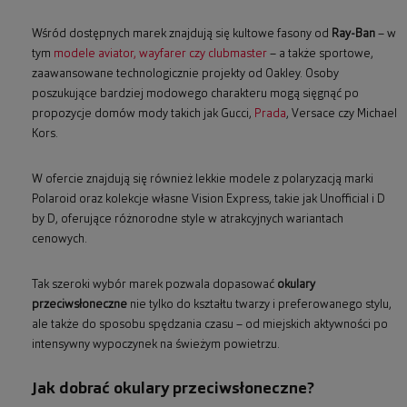
Wśród dostępnych marek znajdują się kultowe fasony od
Ray-Ban
– w
tym
modele aviator, wayfarer czy clubmaster
– a także sportowe,
zaawansowane technologicznie projekty od Oakley. Osoby
poszukujące bardziej modowego charakteru mogą sięgnąć po
propozycje domów mody takich jak Gucci,
Prada
, Versace czy Michael
Kors.
W ofercie znajdują się również lekkie modele z polaryzacją marki
Polaroid oraz kolekcje własne Vision Express, takie jak Unofficial i D
by D, oferujące różnorodne style w atrakcyjnych wariantach
cenowych.
Tak szeroki wybór marek pozwala dopasować
okulary
przeciwsłoneczne
nie tylko do kształtu twarzy i preferowanego stylu,
ale także do sposobu spędzania czasu – od miejskich aktywności po
intensywny wypoczynek na świeżym powietrzu.
Jak dobrać okulary przeciwsłoneczne?