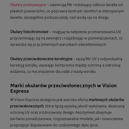
Okulary polaryzacyjne
– zawierają filtr redukujący odbicia światła od
płaskich powierzchni, co poprawia kontrast i komfort w intensywnym
świetle, szczególnie podczas jazdy, nad wodą czy na śniegu.
Okulary fotochromowe
– reagują na natężenie promieniowania UV,
przyciemniając się na zewnątrz i rozjaśniając w pomieszczeniach, co
sprawdza się przy zmiennych warunkach oświetleniowych.
Okulary przeciwsłoneczne korekcyjne
– łączą filtr UV z indywidualną
korekcją wzroku, usuwając kompromis między ochroną a ostrością
widzenia, co ma znaczenie dla osób z wadą wzroku.
Marki okularów przeciwsłonecznych w Vision
Express
W Vision Express dostępna jest szeroka oferta
markowych okularów
przeciwsłonecznych
, które łączą wysoką jakość wykonania, skuteczną
ochronę UV oraz zróżnicowany design. Asortyment obejmuje
zarówno ponadczasowe, rozpoznawalne modele, jak i nowoczesne
propozycje dopasowane do codziennego stylu życia.