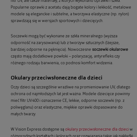
filtr UV, ale także materiały, z których wykonano oprawki i szkła.
Popularne oprawki z acetatu dają bogate kolory i lekkość, metalowe
modele są eleganckie i subtelne, a tworzywa elastyczne (np. nylon)
sprawdzają się w wersjach sportowych i dziecięcych.
Soczewki mogą być wykonane ze szkła mineralnego (wyższa
odporność na zarysowania) lub z tworzyw sztucznych (lżejsze,
bardziej odporne na pęknięcia). Nowoczesne
soczewki okularowe
często mają dodatkowe powłoki – polaryzację, antyrefleks czy
różnego rodzaju barwienia, co podnosi komfort widzenia.
Okulary przeciwsłoneczne dla dzieci
Oczy dzieci są szczególnie wrażliwe na promieniowanie UV, dlatego
ochrona od najmłodszych lat jest ważna. Modele dziecięce powinny
mieć filtr UV400 i oznaczenie CE, lekkie, odporne soczewki (np. z
poliwęglanu) oraz elastyczne, miękkie oprawki dopasowane do
małych twarzy.
W Vision Express dostępne są
okulary przeciwsłoneczne dla dzieci
w
różnorodnych kształtach i kolorach oraz rozwiązania takie jak nakładki