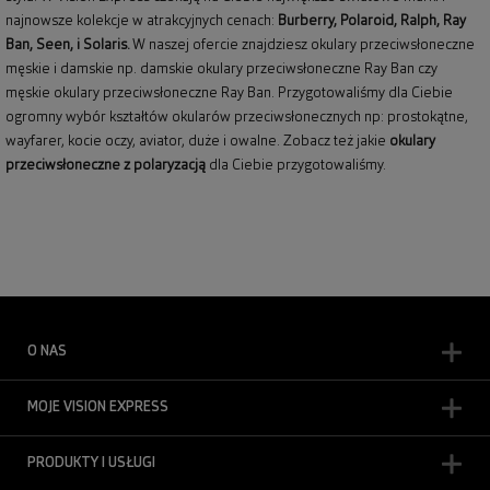
najnowsze kolekcje w atrakcyjnych cenach:
Burberry
,
Polaroid
,
Ralph
,
Ray
Ban
, Seen, i Solaris.
W naszej ofercie znajdziesz okulary przeciwsłoneczne
męskie i damskie np.
damskie okulary przeciwsłoneczne Ray Ban
czy
męskie okulary przeciwsłoneczne Ray Ban
. Przygotowaliśmy dla Ciebie
ogromny wybór kształtów okularów przeciwsłonecznych np: prostokątne,
wayfarer,
kocie oczy
, aviator, duże i owalne. Zobacz też jakie
okulary
przeciwsłoneczne z polaryzacją
dla Ciebie przygotowaliśmy.
O NAS
MOJE VISION EXPRESS
PRODUKTY I USŁUGI