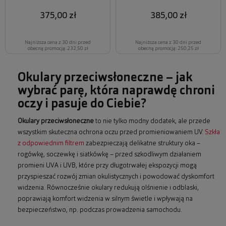
375,00 zł
385,00 zł
Najniższa cena z 30 dni przed
Najniższa cena z 30 dni przed
obecną promocją: 232,50 zł
obecną promocją: 250,25 zł
Okulary przeciwsłoneczne – jak
wybrać parę, która naprawdę chroni
oczy i pasuje do Ciebie?
Okulary przeciwsłoneczne
to nie tylko modny dodatek, ale przede
wszystkim skuteczna ochrona oczu przed promieniowaniem UV.
Szkła
z odpowiednim filtrem
zabezpieczają delikatne struktury oka –
rogówkę, soczewkę i siatkówkę – przed szkodliwym działaniem
promieni UVA i UVB, które przy długotrwałej ekspozycji mogą
przyspieszać rozwój zmian okulistycznych i powodować dyskomfort
widzenia. Równocześnie okulary redukują olśnienie i odblaski,
poprawiają komfort widzenia w silnym świetle i wpływają na
bezpieczeństwo, np. podczas prowadzenia samochodu.