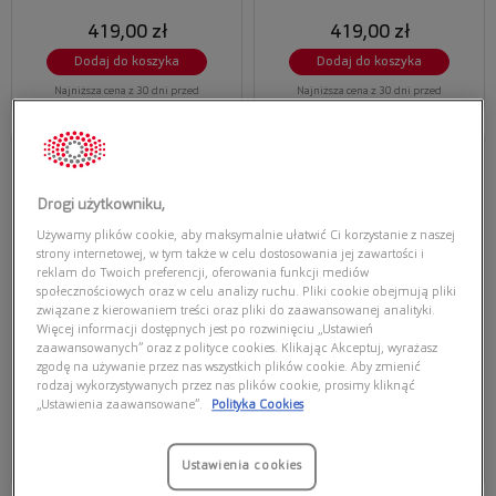
419,00 zł
419,00 zł
Dodaj do koszyka
Dodaj do koszyka
Najniższa cena z 30 dni przed
Najniższa cena z 30 dni przed
obecną promocją: 263,97 zł
obecną promocją: 272,35 zł
Przymierz
Przymierz
wirtualnie
wirtualnie
ARMANI EXCHANGE
ARMANI EXCHANGE
ARMANI EXCHANGE 0AX4145S 807873
ARMANI EXCHANGE 0AX4142SU
Drogi użytkowniku,
834873
Używamy plików cookie, aby maksymalnie ułatwić Ci korzystanie z naszej
strony internetowej, w tym także w celu dostosowania jej zawartości i
reklam do Twoich preferencji, oferowania funkcji mediów
społecznościowych oraz w celu analizy ruchu. Pliki cookie obejmują pliki
związane z kierowaniem treści oraz pliki do zaawansowanej analityki.
Więcej informacji dostępnych jest po rozwinięciu „Ustawień
zaawansowanych” oraz z polityce cookies. Klikając Akceptuj, wyrażasz
zgodę na używanie przez nas wszystkich plików cookie. Aby zmienić
rodzaj wykorzystywanych przez nas plików cookie, prosimy kliknąć
375,00 zł
293,30 zł
419,00 zł
„Ustawienia zaawansowane”.
Polityka Cookies
Dodaj do koszyka
Dodaj do koszyka
Najniższa cena z 30 dni przed
Najniższa cena z 30 dni przed
Ustawienia cookies
obecną promocją: 232,50 zł
obecną promocją: 263,97 zł