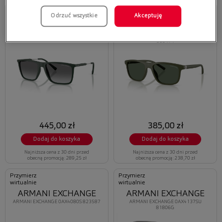
Przymierz
Przymierz
Odrzuć wszystkie
Akceptuję
wirtualnie
wirtualnie
ARMANI EXCHANGE
ARMANI EXCHANGE
ARMANI EXCHANGE 0AX4160S 837911
ARMANI EXCHANGE 0AX4167SU
830171
445,00 zł
385,00 zł
Dodaj do koszyka
Dodaj do koszyka
Najniższa cena z 30 dni przed
Najniższa cena z 30 dni przed
obecną promocją: 289,25 zł
obecną promocją: 238,70 zł
Przymierz
Przymierz
wirtualnie
wirtualnie
ARMANI EXCHANGE
ARMANI EXCHANGE
ARMANI EXCHANGE 0AX4080S 823587
ARMANI EXCHANGE 0AX4137SU
81806G