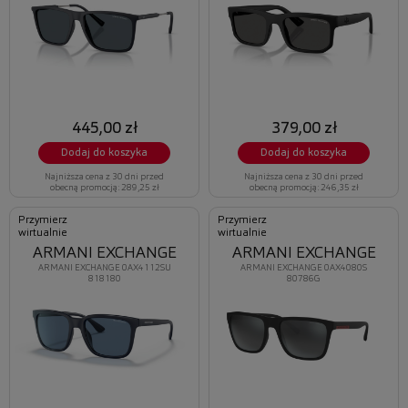
445,00 zł
379,00 zł
Dodaj do koszyka
Dodaj do koszyka
Najniższa cena z 30 dni przed
Najniższa cena z 30 dni przed
obecną promocją: 289,25 zł
obecną promocją: 246,35 zł
Przymierz
Przymierz
wirtualnie
wirtualnie
ARMANI EXCHANGE
ARMANI EXCHANGE
ARMANI EXCHANGE 0AX4112SU
ARMANI EXCHANGE 0AX4080S
818180
80786G