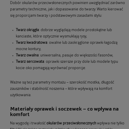
Dobór okularów przeciwsłonecznych powinien uwzględniać zarówno
parametry techniczne, jak i dopasowanie do twarzy. Warto kierować
się proporcjami twarzy i podstawowymi zasadami stylu:
Twarz okrągła
: dobrze wyglądają modele prostokątne lub
kanciaste, które optycznie wysmuklają rysy,
Twarz kwadratowa
: owalne lub zaokrąglone oprawki łagodzą
mocne kontury,
Twarz owalna
: uniwersalna, pasuje do większości fasonów,
Twarz sercowata
: oprawki szersze przy dole lub modele typu
kocie oko pomagają wyrównać proporcje.
Ważne są też parametry montażu – szerokość mostka, długość
zauszników i stabilność noszenia – które wpływają na komfort
użytkowania.
Materiały oprawek i soczewek – co wpływa na
komfort
Na wygodę i trwałość
okularów przeciwsłonecznych
wpływa nie tylko