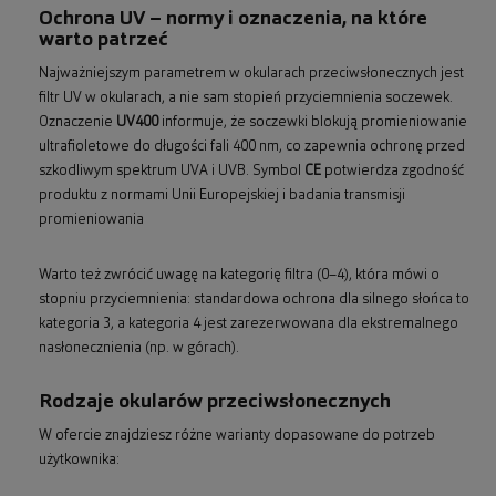
Ochrona UV – normy i oznaczenia, na które
warto patrzeć
Najważniejszym parametrem w okularach przeciwsłonecznych jest
filtr UV w okularach, a nie sam stopień przyciemnienia soczewek.
Oznaczenie
UV400
informuje, że soczewki blokują promieniowanie
ultrafioletowe do długości fali 400 nm, co zapewnia ochronę przed
szkodliwym spektrum UVA i UVB. Symbol
CE
potwierdza zgodność
produktu z normami Unii Europejskiej i badania transmisji
promieniowania
Warto też zwrócić uwagę na kategorię filtra (0–4), która mówi o
stopniu przyciemnienia: standardowa ochrona dla silnego słońca to
kategoria 3, a kategoria 4 jest zarezerwowana dla ekstremalnego
nasłonecznienia (np. w górach).
Rodzaje okularów przeciwsłonecznych
W ofercie znajdziesz różne warianty dopasowane do potrzeb
użytkownika: