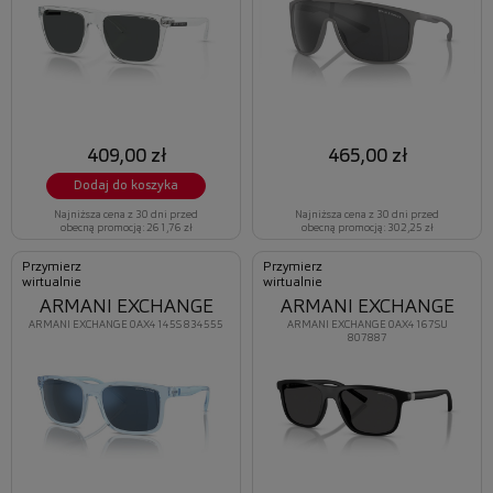
409,00 zł
465,00 zł
Dodaj do koszyka
Najniższa cena z 30 dni przed
Najniższa cena z 30 dni przed
obecną promocją: 261,76 zł
obecną promocją: 302,25 zł
Przymierz
Przymierz
wirtualnie
wirtualnie
ARMANI EXCHANGE
ARMANI EXCHANGE
ARMANI EXCHANGE 0AX4145S 834555
ARMANI EXCHANGE 0AX4167SU
807887