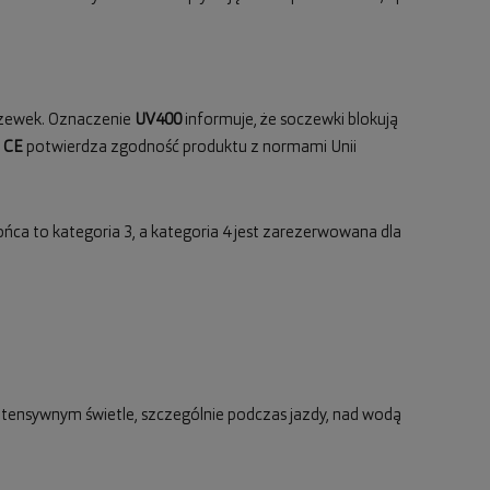
oczewek. Oznaczenie
UV400
informuje, że soczewki blokują
l
CE
potwierdza zgodność produktu z normami Unii
ońca to kategoria 3, a kategoria 4 jest zarezerwowana dla
 intensywnym świetle, szczególnie podczas jazdy, nad wodą