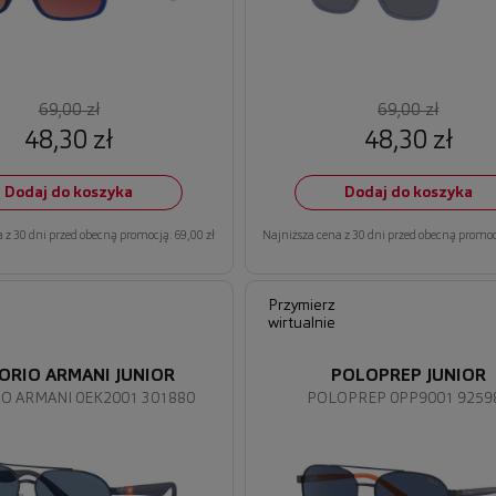
69,00 zł
69,00 zł
48,30 zł
48,30 zł
Dodaj do koszyka
Dodaj do koszyka
 z 30 dni przed obecną promocją: 69,00 zł
Najniższa cena z 30 dni przed obecną promocj
Przymierz
wirtualnie
ORIO ARMANI JUNIOR
POLOPREP JUNIOR
O ARMANI 0EK2001 301880
POLOPREP 0PP9001 9259