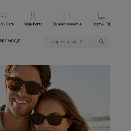
ion Care
Moje konto
Zamów ponownie
Koszyk
(
0
)
PROMOCJE