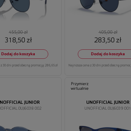
455,00 zł
405,00 zł
318,50 zł
283,50 zł
Dodaj do koszyka
Dodaj do koszyka
z 30 dni przed obecną promocją: 286,65 zł
Najniższa cena z 30 dni przed obecną promocj
Przymierz
wirtualnie
NOFFICIAL JUNIOR
UNOFFICIAL JUNIOR
OFFICIAL 0UJ6038 002
UNOFFICIAL 0UJ6039 00