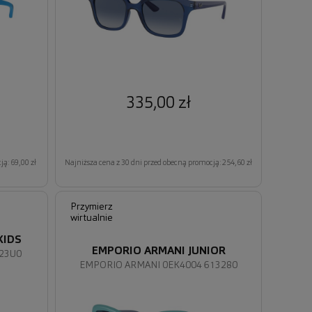
335,00 zł
ą: 69,00 zł
Najniższa cena z 30 dni przed obecną promocją: 254,60 zł
Przymierz
wirtualnie
KIDS
EMPORIO ARMANI JUNIOR
223U0
EMPORIO ARMANI 0EK4004 613280