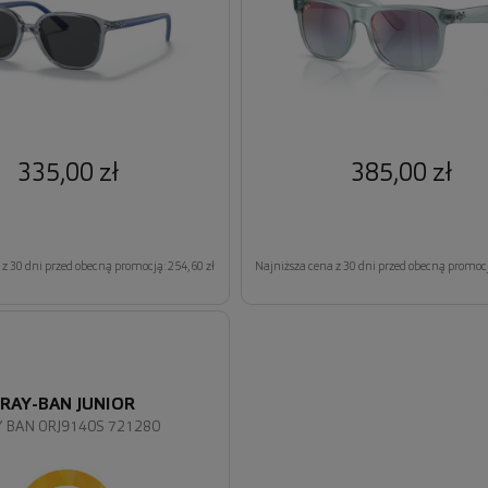
335,00 zł
385,00 zł
z 30 dni przed obecną promocją: 254,60 zł
Najniższa cena z 30 dni przed obecną promocj
RAY-BAN JUNIOR
 BAN 0RJ9140S 721280