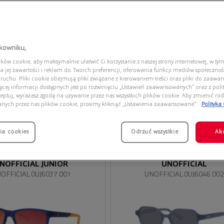
tkowniku,
ów cookie, aby maksymalnie ułatwić Ci korzystanie z naszej strony internetowej, w tym
a jej zawartości i reklam do Twoich preferencji, oferowania funkcji mediów społeczno
 ruchu. Pliki cookie obejmują pliki związane z kierowaniem treści oraz pliki do zaawa
ięcej informacji dostępnych jest po rozwinięciu „Ustawień zaawansowanych” oraz z polit
eptuj, wyrażasz zgodę na używanie przez nas wszystkich plików cookie. Aby zmienić rod
anych przez nas plików cookie, prosimy kliknąć „Ustawienia zaawansowane”.
Polityka
ia cookies
Przymierz
Odrzuć wszystkie
Ak
wirtualnie
NOFFICIAL JUNIOR
UNOFFICIAL
OFFICIAL 0UJ6037 001
UNOFFICIAL 0UJ6046 00