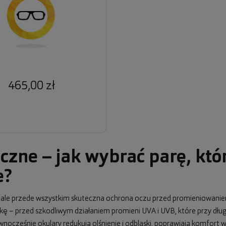
465,00 zł
czne – jak wybrać parę, któ
e?
, ale przede wszystkim skuteczna ochrona oczu przed promieniowani
wkę – przed szkodliwym działaniem promieni UVA i UVB, które przy dł
cześnie okulary redukują olśnienie i odblaski, poprawiają komfort wi