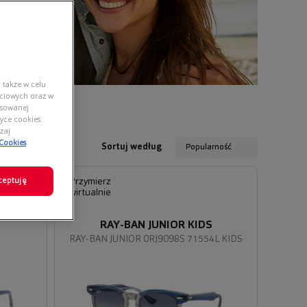
 także w celu
ściowych oraz w
nsowanej
yce cookies.
zaj
 Cookies
Sortuj według
Popularność
ceptuję
Przymierz
wirtualnie
RAY-BAN JUNIOR KIDS
2
RAY-BAN JUNIOR 0RJ9098S 71554L KIDS