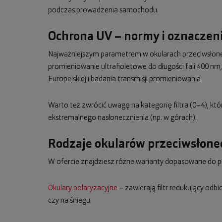
podczas prowadzenia samochodu.
Ochrona UV – normy i oznaczeni
Najważniejszym parametrem w okularach przeciwsłonecz
promieniowanie ultrafioletowe do długości fali 400 
Europejskiej i badania transmisji promieniowania
Warto też zwrócić uwagę na kategorię filtra (0–4), kt
ekstremalnego nasłonecznienia (np. w górach).
Rodzaje okularów przeciwsłon
W ofercie znajdziesz różne warianty dopasowane do p
Okulary polaryzacyjne
– zawierają filtr redukujący odb
czy na śniegu.