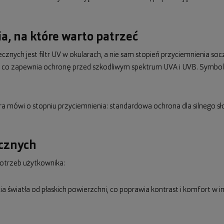
a, na które warto patrzeć
nych jest filtr UV w okularach, a nie sam stopień przyciemnienia s
nm, co zapewnia ochronę przed szkodliwym spektrum UVA i UVB. Symbo
óra mówi o stopniu przyciemnienia: standardowa ochrona dla silnego sł
ecznych
otrzeb użytkownika:
icia światła od płaskich powierzchni, co poprawia kontrast i komfort w