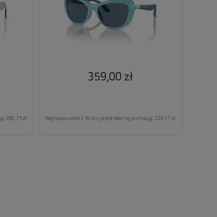
359,00 zł
ą: 288,75 zł
Najniższa cena z 30 dni przed obecną promocją: 226,17 zł