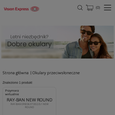
(
0
)
Strona główna
|
Okulary przeciwsłoneczne
Znaleziono
1 produkt
Przymierz
wirtualnie
RAY-BAN NEW ROUND
RAY-BAN 0RB3637 002/G1 NEW
ROUND