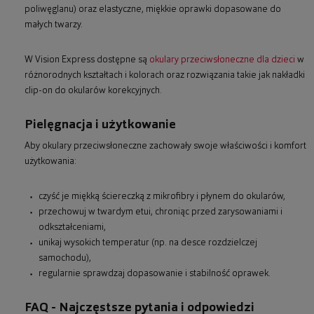
poliwęglanu) oraz elastyczne, miękkie oprawki dopasowane do
małych twarzy.
W Vision Express dostępne są
okulary przeciwsłoneczne dla dzieci
w
różnorodnych kształtach i kolorach oraz rozwiązania takie jak nakładki
clip-on do okularów korekcyjnych.
Pielęgnacja i użytkowanie
Aby okulary przeciwsłoneczne zachowały swoje właściwości i komfort
użytkowania:
czyść je miękką ściereczką z mikrofibry i płynem do okularów,
przechowuj w twardym etui, chroniąc przed zarysowaniami i
odkształceniami,
unikaj wysokich temperatur (np. na desce rozdzielczej
samochodu),
regularnie sprawdzaj dopasowanie i stabilność oprawek.
FAQ - Najczęstsze pytania i odpowiedzi