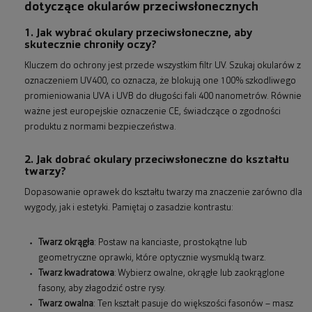
dotyczące okularów przeciwsłonecznych
1. Jak wybrać okulary przeciwsłoneczne, aby
skutecznie chroniły oczy?
Kluczem do ochrony jest przede wszystkim filtr UV. Szukaj okularów z
oznaczeniem UV400, co oznacza, że blokują one 100% szkodliwego
promieniowania UVA i UVB do długości fali 400 nanometrów. Równie
ważne jest europejskie oznaczenie CE, świadczące o zgodności
produktu z normami bezpieczeństwa.
2. Jak dobrać okulary przeciwsłoneczne do kształtu
twarzy?
Dopasowanie oprawek do kształtu twarzy ma znaczenie zarówno dla
wygody, jak i estetyki. Pamiętaj o zasadzie kontrastu:
Twarz okrągła
: Postaw na kanciaste, prostokątne lub
geometryczne oprawki, które optycznie wysmuklą twarz.
Twarz kwadratowa
: Wybierz owalne, okrągłe lub zaokrąglone
fasony, aby złagodzić ostre rysy.
Twarz owalna
: Ten kształt pasuje do większości fasonów – masz