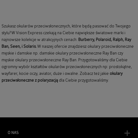
Szukasz okularów przeciwsłonecznych, które będą pasować do Twojego
stylu? W Vision Express czekają na Ciebie największe światowe marki i
najnowsze kolekcje w atrakcyjnych cenach:
Burberry
,
Polaroid
,
Ralph
,
Ray
Ban
, Seen, i Solaris.
W naszej ofercie znajdziesz okulary przeciwsłoneczne
męskie i damskie np.
damskie okulary przeciwsłoneczne Ray Ban
czy
męskie okulary przeciwsłoneczne Ray Ban
. Przygotowaliśmy dla Ciebie
ogromny wybór kształtów okularów przeciwsłonecznych np: prostokątne,
wayfarer,
kocie oczy
, aviator, duże i owalne. Zobacz też jakie
okulary
przeciwsłoneczne z polaryzacją
dla Ciebie przygotowaliśmy.
O NAS