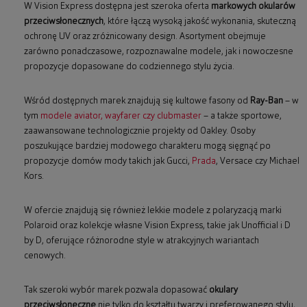
W Vision Express dostępna jest szeroka oferta
markowych okularów
przeciwsłonecznych
, które łączą wysoką jakość wykonania, skuteczną
ochronę UV oraz zróżnicowany design. Asortyment obejmuje
zarówno ponadczasowe, rozpoznawalne modele, jak i nowoczesne
propozycje dopasowane do codziennego stylu życia.
Wśród dostępnych marek znajdują się kultowe fasony od
Ray-Ban
– w
tym
modele aviator, wayfarer czy clubmaster
– a także sportowe,
zaawansowane technologicznie projekty od Oakley. Osoby
poszukujące bardziej modowego charakteru mogą sięgnąć po
propozycje domów mody takich jak Gucci,
Prada
, Versace czy Michael
Kors.
W ofercie znajdują się również lekkie modele z polaryzacją marki
Polaroid oraz kolekcje własne Vision Express, takie jak Unofficial i D
by D, oferujące różnorodne style w atrakcyjnych wariantach
cenowych.
Tak szeroki wybór marek pozwala dopasować
okulary
przeciwsłoneczne
nie tylko do kształtu twarzy i preferowanego stylu,