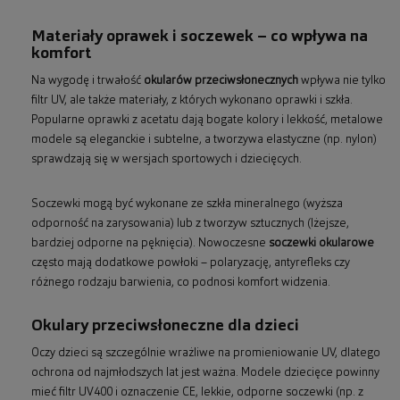
Materiały oprawek i soczewek – co wpływa na
komfort
Na wygodę i trwałość
okularów przeciwsłonecznych
wpływa nie tylko
filtr UV, ale także materiały, z których wykonano oprawki i szkła.
Popularne oprawki z acetatu dają bogate kolory i lekkość, metalowe
modele są eleganckie i subtelne, a tworzywa elastyczne (np. nylon)
sprawdzają się w wersjach sportowych i dziecięcych.
Soczewki mogą być wykonane ze szkła mineralnego (wyższa
odporność na zarysowania) lub z tworzyw sztucznych (lżejsze,
bardziej odporne na pęknięcia). Nowoczesne
soczewki okularowe
często mają dodatkowe powłoki – polaryzację, antyrefleks czy
różnego rodzaju barwienia, co podnosi komfort widzenia.
Okulary przeciwsłoneczne dla dzieci
Oczy dzieci są szczególnie wrażliwe na promieniowanie UV, dlatego
ochrona od najmłodszych lat jest ważna. Modele dziecięce powinny
mieć filtr UV400 i oznaczenie CE, lekkie, odporne soczewki (np. z