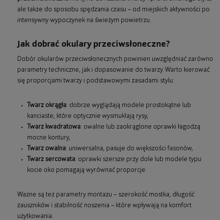
ale także do sposobu spędzania czasu – od miejskich aktywności po
intensywny wypoczynek na świeżym powietrzu.
Jak dobrać okulary przeciwsłoneczne?
Dobór okularów przeciwsłonecznych powinien uwzględniać zarówno
parametry techniczne, jak i dopasowanie do twarzy. Warto kierować
się proporcjami twarzy i podstawowymi zasadami stylu:
Twarz okrągła
: dobrze wyglądają modele prostokątne lub
kanciaste, które optycznie wysmuklają rysy,
Twarz kwadratowa
: owalne lub zaokrąglone oprawki łagodzą
mocne kontury,
Twarz owalna
: uniwersalna, pasuje do większości fasonów,
Twarz sercowata
: oprawki szersze przy dole lub modele typu
kocie oko pomagają wyrównać proporcje.
Ważne są też parametry montażu – szerokość mostka, długość
zauszników i stabilność noszenia – które wpływają na komfort
użytkowania.