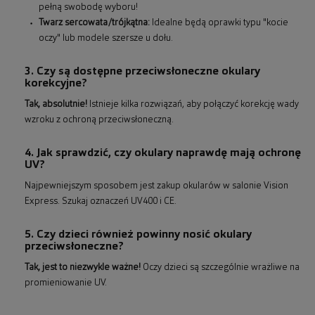
pełną swobodę wyboru!
Twarz sercowata/trójkątna:
Idealne będą oprawki typu "kocie
oczy" lub modele szersze u dołu.
3. Czy są dostępne przeciwsłoneczne okulary
korekcyjne?
Tak, absolutnie!
Istnieje kilka rozwiązań, aby połączyć korekcję wady
wzroku z ochroną przeciwsłoneczną.
4. Jak sprawdzić, czy okulary naprawdę mają ochronę
UV?
Najpewniejszym sposobem jest zakup okularów w salonie Vision
Express. Szukaj oznaczeń UV400 i CE.
5. Czy dzieci również powinny nosić okulary
przeciwsłoneczne?
Tak, jest to niezwykle ważne!
Oczy dzieci są szczególnie wrażliwe na
promieniowanie UV.