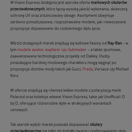
W Vision Express dostępna jest szeroka oferta
markowych okularów
przeciwsłonecznych
, które łączą wysoką jakość wykonania, skuteczną
ochronę UV oraz zróżnicowany design. Asortyment obejmuje
zarówno ponadczasowe, rozpoznawalne modele, jak i nowoczesne
propozycje dopasowane do codziennego stylu życia.
Wśród dostępnych marek znajdują się kultowe fasony od
Ray-Ban
– w
tym
modele aviator, wayfarer czy clubmaster
– a także sportowe,
zaawansowane technologicznie projekty od Oakley. Osoby
poszukujące bardziej modowego charakteru mogą sięgnąć po
propozycje domów mody takich jak Gucci,
Prada
, Versace czy Michael
Kors.
W ofercie znajdują się również lekkie modele z polaryzacją marki
Polaroid oraz kolekcje własne Vision Express, takie jak Unofficial i D
by D, oferujące różnorodne style w atrakcyjnych wariantach
cenowych.
Tak szeroki wybór marek pozwala dopasować
okulary
przeciwsłoneczne
nie tylko do kształtu twarzy i preferowanego stylu,