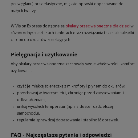
poliwęglanu) oraz elastyczne, miękkie oprawki dopasowane do
małych twarzy.
W Vision Express dostępne są
okulary przeciwsłoneczne dla dzieci
w
różnorodnych kształtach i kolorach oraz rozwiązania takie jak nakładki
clip-on do okularów korekcyjnych.
Pielęgnacja i użytkowanie
Aby okulary przeciwsłoneczne zachowały swoje właściwości i komfort
użytkowania:
czyść je miękką ściereczką z mikrofibry i płynem do okularów,
przechowuj w twardym etui, chroniąc przed zarysowaniami i
odkształceniami,
unikaj wysokich temperatur (np. na desce rozdzielczej
samochodu),
regularnie sprawdzaj dopasowanie i stabilność oprawek.
FAQ - Najczęstsze pytania i odpowiedzi