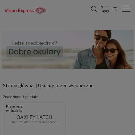
(
0
)
Strona główna
|
Okulary przeciwsłoneczne
Znaleziono
1 produkt
Przymierz
wirtualnie
OAKLEY LATCH
OAKLEY LATCH™ 0OO9265 926555