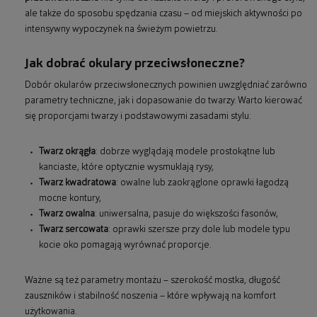
ale także do sposobu spędzania czasu – od miejskich aktywności po
intensywny wypoczynek na świeżym powietrzu.
Jak dobrać okulary przeciwsłoneczne?
Dobór okularów przeciwsłonecznych powinien uwzględniać zarówno
parametry techniczne, jak i dopasowanie do twarzy. Warto kierować
się proporcjami twarzy i podstawowymi zasadami stylu:
Twarz okrągła
: dobrze wyglądają modele prostokątne lub
kanciaste, które optycznie wysmuklają rysy,
Twarz kwadratowa
: owalne lub zaokrąglone oprawki łagodzą
mocne kontury,
Twarz owalna
: uniwersalna, pasuje do większości fasonów,
Twarz sercowata
: oprawki szersze przy dole lub modele typu
kocie oko pomagają wyrównać proporcje.
Ważne są też parametry montażu – szerokość mostka, długość
zauszników i stabilność noszenia – które wpływają na komfort
użytkowania.