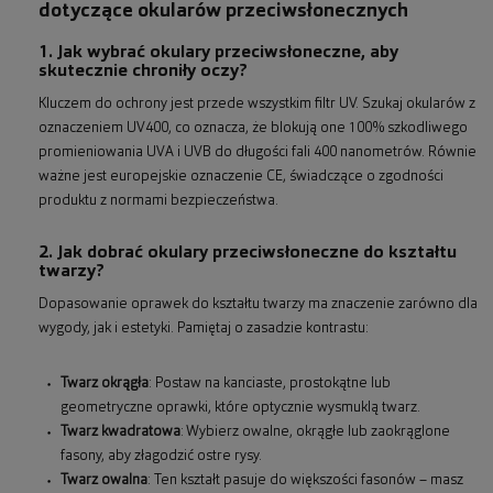
dotyczące okularów przeciwsłonecznych
1. Jak wybrać okulary przeciwsłoneczne, aby
skutecznie chroniły oczy?
Kluczem do ochrony jest przede wszystkim filtr UV. Szukaj okularów z
oznaczeniem UV400, co oznacza, że blokują one 100% szkodliwego
promieniowania UVA i UVB do długości fali 400 nanometrów. Równie
ważne jest europejskie oznaczenie CE, świadczące o zgodności
produktu z normami bezpieczeństwa.
2. Jak dobrać okulary przeciwsłoneczne do kształtu
twarzy?
Dopasowanie oprawek do kształtu twarzy ma znaczenie zarówno dla
wygody, jak i estetyki. Pamiętaj o zasadzie kontrastu:
Twarz okrągła
: Postaw na kanciaste, prostokątne lub
geometryczne oprawki, które optycznie wysmuklą twarz.
Twarz kwadratowa
: Wybierz owalne, okrągłe lub zaokrąglone
fasony, aby złagodzić ostre rysy.
Twarz owalna
: Ten kształt pasuje do większości fasonów – masz