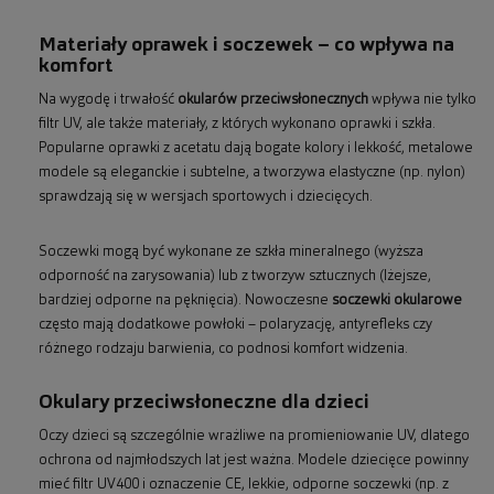
Materiały oprawek i soczewek – co wpływa na
komfort
Na wygodę i trwałość
okularów przeciwsłonecznych
wpływa nie tylko
filtr UV, ale także materiały, z których wykonano oprawki i szkła.
Popularne oprawki z acetatu dają bogate kolory i lekkość, metalowe
modele są eleganckie i subtelne, a tworzywa elastyczne (np. nylon)
sprawdzają się w wersjach sportowych i dziecięcych.
Soczewki mogą być wykonane ze szkła mineralnego (wyższa
odporność na zarysowania) lub z tworzyw sztucznych (lżejsze,
bardziej odporne na pęknięcia). Nowoczesne
soczewki okularowe
często mają dodatkowe powłoki – polaryzację, antyrefleks czy
różnego rodzaju barwienia, co podnosi komfort widzenia.
Okulary przeciwsłoneczne dla dzieci
Oczy dzieci są szczególnie wrażliwe na promieniowanie UV, dlatego
ochrona od najmłodszych lat jest ważna. Modele dziecięce powinny
mieć filtr UV400 i oznaczenie CE, lekkie, odporne soczewki (np. z