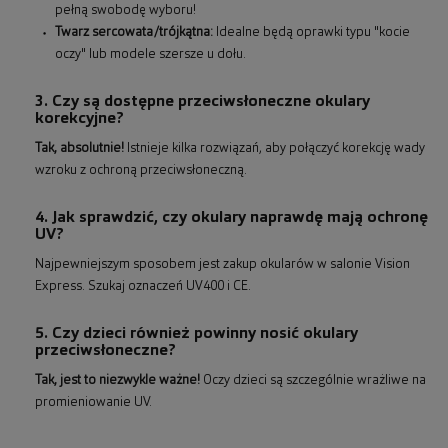
pełną swobodę wyboru!
Twarz sercowata/trójkątna:
Idealne będą oprawki typu "kocie
oczy" lub modele szersze u dołu.
3. Czy są dostępne przeciwsłoneczne okulary
korekcyjne?
Tak, absolutnie!
Istnieje kilka rozwiązań, aby połączyć korekcję wady
wzroku z ochroną przeciwsłoneczną.
4. Jak sprawdzić, czy okulary naprawdę mają ochronę
UV?
Najpewniejszym sposobem jest zakup okularów w salonie Vision
Express. Szukaj oznaczeń UV400 i CE.
5. Czy dzieci również powinny nosić okulary
przeciwsłoneczne?
Tak, jest to niezwykle ważne!
Oczy dzieci są szczególnie wrażliwe na
promieniowanie UV.