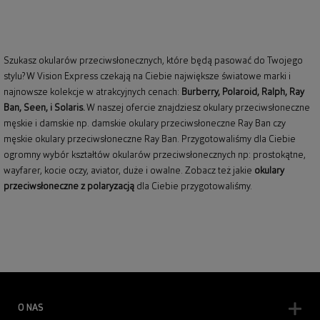
Szukasz okularów przeciwsłonecznych, które będą pasować do Twojego
stylu? W Vision Express czekają na Ciebie największe światowe marki i
najnowsze kolekcje w atrakcyjnych cenach:
Burberry
,
Polaroid
,
Ralph
,
Ray
Ban
, Seen, i Solaris.
W naszej ofercie znajdziesz okulary przeciwsłoneczne
męskie i damskie np.
damskie okulary przeciwsłoneczne Ray Ban
czy
męskie okulary przeciwsłoneczne Ray Ban
. Przygotowaliśmy dla Ciebie
ogromny wybór kształtów okularów przeciwsłonecznych np: prostokątne,
wayfarer,
kocie oczy
, aviator, duże i owalne. Zobacz też jakie
okulary
przeciwsłoneczne z polaryzacją
dla Ciebie przygotowaliśmy.
O NAS