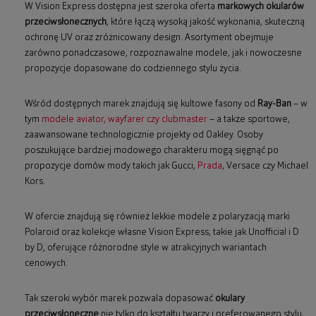
W Vision Express dostępna jest szeroka oferta
markowych okularów
przeciwsłonecznych
, które łączą wysoką jakość wykonania, skuteczną
ochronę UV oraz zróżnicowany design. Asortyment obejmuje
zarówno ponadczasowe, rozpoznawalne modele, jak i nowoczesne
propozycje dopasowane do codziennego stylu życia.
Wśród dostępnych marek znajdują się kultowe fasony od
Ray-Ban
– w
tym
modele aviator, wayfarer czy clubmaster
– a także sportowe,
zaawansowane technologicznie projekty od Oakley. Osoby
poszukujące bardziej modowego charakteru mogą sięgnąć po
propozycje domów mody takich jak Gucci,
Prada
, Versace czy Michael
Kors.
W ofercie znajdują się również lekkie modele z polaryzacją marki
Polaroid oraz kolekcje własne Vision Express, takie jak Unofficial i D
by D, oferujące różnorodne style w atrakcyjnych wariantach
cenowych.
Tak szeroki wybór marek pozwala dopasować
okulary
przeciwsłoneczne
nie tylko do kształtu twarzy i preferowanego stylu,