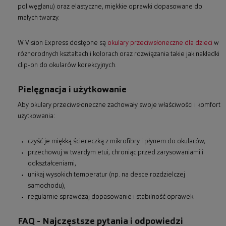
poliwęglanu) oraz elastyczne, miękkie oprawki dopasowane do
małych twarzy.
W Vision Express dostępne są
okulary przeciwsłoneczne dla dzieci
w
różnorodnych kształtach i kolorach oraz rozwiązania takie jak nakładki
clip-on do okularów korekcyjnych.
Pielęgnacja i użytkowanie
Aby okulary przeciwsłoneczne zachowały swoje właściwości i komfort
użytkowania:
czyść je miękką ściereczką z mikrofibry i płynem do okularów,
przechowuj w twardym etui, chroniąc przed zarysowaniami i
odkształceniami,
unikaj wysokich temperatur (np. na desce rozdzielczej
samochodu),
regularnie sprawdzaj dopasowanie i stabilność oprawek.
FAQ - Najczęstsze pytania i odpowiedzi