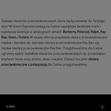
Szukasz okularów przeciwsłonecznych, które będą pasować do Twojego
stylu? W Vision Express czekają na Ciebie największe światowe marki i
najnowsze kolekcje w atrakcyjnych cenach:
Burberry
,
Polaroid
,
Ralph
,
Ray
Ban
, Seen, i Solaris.
W naszej ofercie znajdziesz okulary przeciwsłoneczne
męskie i damskie np.
damskie okulary przeciwsłoneczne Ray Ban
czy
męskie okulary przeciwsłoneczne Ray Ban
. Przygotowaliśmy dla Ciebie
ogromny wybór kształtów okularów przeciwsłonecznych np: prostokątne,
wayfarer,
kocie oczy
, aviator, duże i owalne. Zobacz też jakie
okulary
przeciwsłoneczne z polaryzacją
dla Ciebie przygotowaliśmy.
O NAS