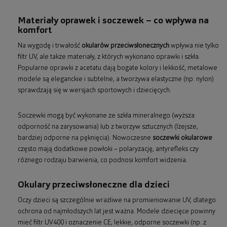
Materiały oprawek i soczewek – co wpływa na
komfort
Na wygodę i trwałość
okularów przeciwsłonecznych
wpływa nie tylko
filtr UV, ale także materiały, z których wykonano oprawki i szkła.
Popularne oprawki z acetatu dają bogate kolory i lekkość, metalowe
modele są eleganckie i subtelne, a tworzywa elastyczne (np. nylon)
sprawdzają się w wersjach sportowych i dziecięcych.
Soczewki mogą być wykonane ze szkła mineralnego (wyższa
odporność na zarysowania) lub z tworzyw sztucznych (lżejsze,
bardziej odporne na pęknięcia). Nowoczesne
soczewki okularowe
często mają dodatkowe powłoki – polaryzację, antyrefleks czy
różnego rodzaju barwienia, co podnosi komfort widzenia.
Okulary przeciwsłoneczne dla dzieci
Oczy dzieci są szczególnie wrażliwe na promieniowanie UV, dlatego
ochrona od najmłodszych lat jest ważna. Modele dziecięce powinny
mieć filtr UV400 i oznaczenie CE, lekkie, odporne soczewki (np. z