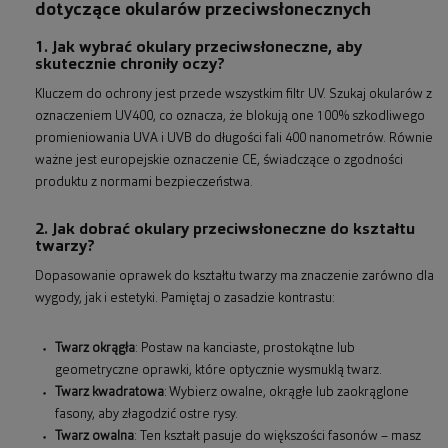
dotyczące okularów przeciwsłonecznych
1. Jak wybrać okulary przeciwsłoneczne, aby
skutecznie chroniły oczy?
Kluczem do ochrony jest przede wszystkim filtr UV. Szukaj okularów z
oznaczeniem UV400, co oznacza, że blokują one 100% szkodliwego
promieniowania UVA i UVB do długości fali 400 nanometrów. Równie
ważne jest europejskie oznaczenie CE, świadczące o zgodności
produktu z normami bezpieczeństwa.
2. Jak dobrać okulary przeciwsłoneczne do kształtu
twarzy?
Dopasowanie oprawek do kształtu twarzy ma znaczenie zarówno dla
wygody, jak i estetyki. Pamiętaj o zasadzie kontrastu:
Twarz okrągła
: Postaw na kanciaste, prostokątne lub
geometryczne oprawki, które optycznie wysmuklą twarz.
Twarz kwadratowa
: Wybierz owalne, okrągłe lub zaokrąglone
fasony, aby złagodzić ostre rysy.
Twarz owalna
: Ten kształt pasuje do większości fasonów – masz