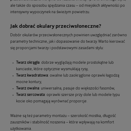
ale także do sposobu spędzania czasu – od miejskich aktywności po
intensywny wypoczynek na świeżym powietrzu.
Jak dobrać okulary przeciwsłoneczne?
Dobór okularów przeciwsłonecznych powinien uwzględniać zarówno
parametry techniczne, jak i dopasowanie do twarzy. Warto kierować
się proporcjami twarzy i podstawowymi zasadami stylu:
Twarz okrągła
: dobrze wyglądają modele prostokątne lub
kanciaste, które optycznie wysmuklają rysy,
Twarz kwadratowa
: owalne lub zaokrąglone oprawki łagodzą
mocne kontury,
Twarz owalna
: uniwersalna, pasuje do większości fasonów,
Twarz sercowata
: oprawki szersze przy dole lub modele typu
kocie oko pomagają wyrównać proporcje.
Ważne są też parametry montażu – szerokość mostka, długość
zauszników i stabilność noszenia – które wpływają na komfort
użytkowania.