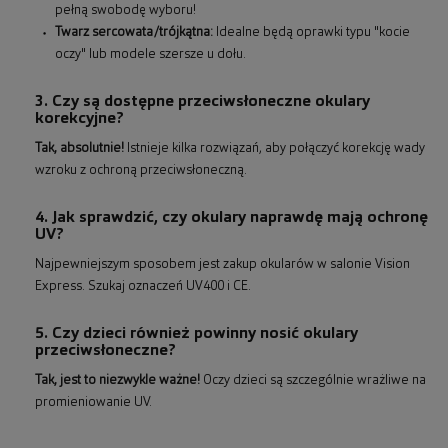
pełną swobodę wyboru!
Twarz sercowata/trójkątna:
Idealne będą oprawki typu "kocie
oczy" lub modele szersze u dołu.
3. Czy są dostępne przeciwsłoneczne okulary
korekcyjne?
Tak, absolutnie!
Istnieje kilka rozwiązań, aby połączyć korekcję wady
wzroku z ochroną przeciwsłoneczną.
4. Jak sprawdzić, czy okulary naprawdę mają ochronę
UV?
Najpewniejszym sposobem jest zakup okularów w salonie Vision
Express. Szukaj oznaczeń UV400 i CE.
5. Czy dzieci również powinny nosić okulary
przeciwsłoneczne?
Tak, jest to niezwykle ważne!
Oczy dzieci są szczególnie wrażliwe na
promieniowanie UV.