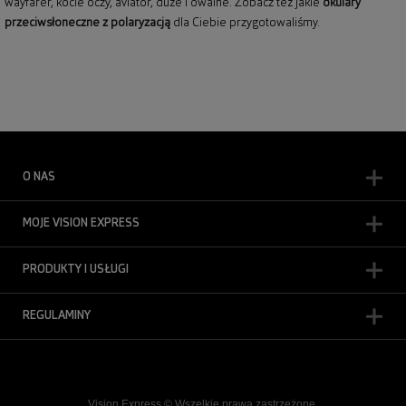
wayfarer,
kocie oczy
, aviator, duże i owalne. Zobacz też jakie
okulary
przeciwsłoneczne z polaryzacją
dla Ciebie przygotowaliśmy.
O NAS
MOJE VISION EXPRESS
PRODUKTY I USŁUGI
REGULAMINY
Vision Express © Wszelkie prawa zastrzeżone.