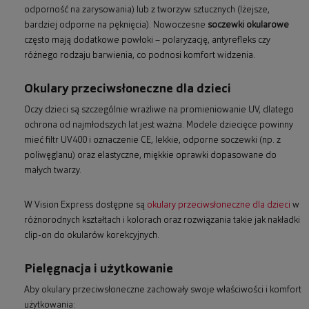
odporność na zarysowania) lub z tworzyw sztucznych (lżejsze,
bardziej odporne na pęknięcia). Nowoczesne
soczewki okularowe
często mają dodatkowe powłoki – polaryzację, antyrefleks czy
różnego rodzaju barwienia, co podnosi komfort widzenia.
Okulary przeciwsłoneczne dla dzieci
Oczy dzieci są szczególnie wrażliwe na promieniowanie UV, dlatego
ochrona od najmłodszych lat jest ważna. Modele dziecięce powinny
mieć filtr UV400 i oznaczenie CE, lekkie, odporne soczewki (np. z
poliwęglanu) oraz elastyczne, miękkie oprawki dopasowane do
małych twarzy.
W Vision Express dostępne są
okulary przeciwsłoneczne dla dzieci
w
różnorodnych kształtach i kolorach oraz rozwiązania takie jak nakładki
clip-on do okularów korekcyjnych.
Pielęgnacja i użytkowanie
Aby okulary przeciwsłoneczne zachowały swoje właściwości i komfort
użytkowania: