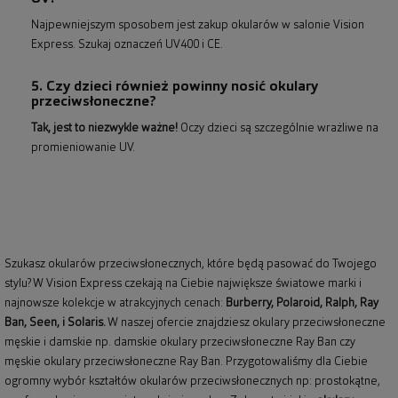
Najpewniejszym sposobem jest zakup okularów w salonie Vision
Express. Szukaj oznaczeń UV400 i CE.
5. Czy dzieci również powinny nosić okulary
przeciwsłoneczne?
Tak, jest to niezwykle ważne!
Oczy dzieci są szczególnie wrażliwe na
promieniowanie UV.
Szukasz okularów przeciwsłonecznych, które będą pasować do Twojego
stylu? W Vision Express czekają na Ciebie największe światowe marki i
najnowsze kolekcje w atrakcyjnych cenach:
Burberry
,
Polaroid
,
Ralph
,
Ray
Ban
, Seen, i Solaris.
W naszej ofercie znajdziesz okulary przeciwsłoneczne
męskie i damskie np.
damskie okulary przeciwsłoneczne Ray Ban
czy
męskie okulary przeciwsłoneczne Ray Ban
. Przygotowaliśmy dla Ciebie
ogromny wybór kształtów okularów przeciwsłonecznych np: prostokątne,