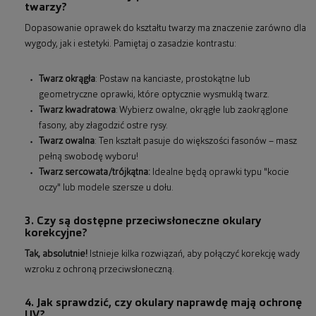
twarzy?
Dopasowanie oprawek do kształtu twarzy ma znaczenie zarówno dla
wygody, jak i estetyki. Pamiętaj o zasadzie kontrastu:
Twarz okrągła
: Postaw na kanciaste, prostokątne lub
geometryczne oprawki, które optycznie wysmuklą twarz.
Twarz kwadratowa
: Wybierz owalne, okrągłe lub zaokrąglone
fasony, aby złagodzić ostre rysy.
Twarz owalna
: Ten kształt pasuje do większości fasonów – masz
pełną swobodę wyboru!
Twarz sercowata/trójkątna:
Idealne będą oprawki typu "kocie
oczy" lub modele szersze u dołu.
3. Czy są dostępne przeciwsłoneczne okulary
korekcyjne?
Tak, absolutnie!
Istnieje kilka rozwiązań, aby połączyć korekcję wady
wzroku z ochroną przeciwsłoneczną.
4. Jak sprawdzić, czy okulary naprawdę mają ochronę
UV?