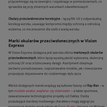
przyciemniając się na zewnątrz i rozjaśniając w pomieszczeniach, co
sprawdza się przy zmiennych warunkach oświetleniowych.
Okulary przeciwsłoneczne korekcyjne
– łączą filtr UV z indywidualną
korekcją wzroku, usuwając kompromis między ochroną a ostrością
widzenia, co ma znaczenie dla osób z wadą wzroku.
Marki okularów przeciwsłonecznych w Vision
Express
W Vision Express dostępna jest szeroka oferta
markowych okularów
przeciwsłonecznych
, które łączą wysoką jakość wykonania, skuteczną
ochronę UV oraz zróżnicowany design. Asortyment obejmuje
zarówno ponadczasowe, rozpoznawalne modele, jak i nowoczesne
propozycje dopasowane do codziennego stylu życia.
Wśród dostępnych marek znajdują się kultowe fasony od
Ray-Ban
– w
tym
modele aviator, wayfarer czy clubmaster
– a także sportowe,
zaawansowane technologicznie projekty od Oakley. Osoby
poszukujące bardziej modowego charakteru mogą sięgnąć po
propozycje domów mody takich jak Gucci,
Prada
, Versace czy Michael