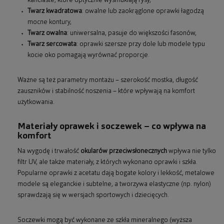
kanciaste, które optycznie wysmuklają rysy,
Twarz kwadratowa
: owalne lub zaokrąglone oprawki łagodzą
mocne kontury,
Twarz owalna
: uniwersalna, pasuje do większości fasonów,
Twarz sercowata
: oprawki szersze przy dole lub modele typu
kocie oko pomagają wyrównać proporcje.
Ważne są też parametry montażu – szerokość mostka, długość
zauszników i stabilność noszenia – które wpływają na komfort
użytkowania.
Materiały oprawek i soczewek – co wpływa na
komfort
Na wygodę i trwałość
okularów przeciwsłonecznych
wpływa nie tylko
filtr UV, ale także materiały, z których wykonano oprawki i szkła.
Popularne oprawki z acetatu dają bogate kolory i lekkość, metalowe
modele są eleganckie i subtelne, a tworzywa elastyczne (np. nylon)
sprawdzają się w wersjach sportowych i dziecięcych.
Soczewki mogą być wykonane ze szkła mineralnego (wyższa