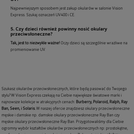
Najpewniejszym sposobem jest zakup okularów w salonie Vision
Express. Szukaj oznaczeń UV400 i CE.
5. Czy dzieci również powinny nosić okulary
przeciwsłoneczne?
Tak, jest to niezwykle ważne!
Oczy dzieci są szczególnie wrażliwe na
promieniowanie UV.
Szukasz okularów przeciwsłonecznych, które będą pasować do Twojego
stylu? W Vision Express czekają na Ciebie największe światowe marki i
najnowsze kolekcje w atrakcyjnych cenach:
Burberry
,
Polaroid
,
Ralph
,
Ray
Ban
, Seen, i Solaris.
W naszej ofercie znajdziesz okulary przeciwsłoneczne
męskie i damskie np.
damskie okulary przeciwsłoneczne Ray Ban
czy
męskie okulary przeciwsłoneczne Ray Ban
. Przygotowaliśmy dla Ciebie
ogromny wybór kształtów okularów przeciwsłonecznych np: prostokątne,