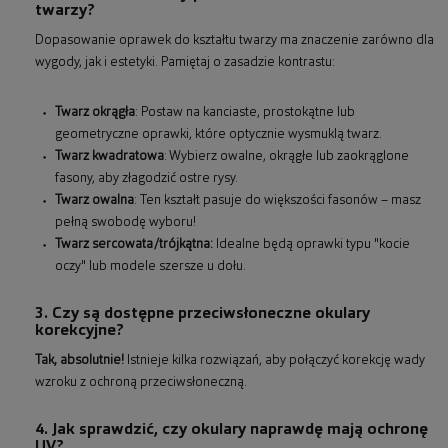
twarzy?
Dopasowanie oprawek do kształtu twarzy ma znaczenie zarówno dla
wygody, jak i estetyki. Pamiętaj o zasadzie kontrastu:
Twarz okrągła
: Postaw na kanciaste, prostokątne lub
geometryczne oprawki, które optycznie wysmuklą twarz.
Twarz kwadratowa
: Wybierz owalne, okrągłe lub zaokrąglone
fasony, aby złagodzić ostre rysy.
Twarz owalna
: Ten kształt pasuje do większości fasonów – masz
pełną swobodę wyboru!
Twarz sercowata/trójkątna:
Idealne będą oprawki typu "kocie
oczy" lub modele szersze u dołu.
3. Czy są dostępne przeciwsłoneczne okulary
korekcyjne?
Tak, absolutnie!
Istnieje kilka rozwiązań, aby połączyć korekcję wady
wzroku z ochroną przeciwsłoneczną.
4. Jak sprawdzić, czy okulary naprawdę mają ochronę
UV?