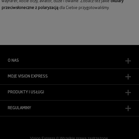
wayfarer,
kocie oczy
, aviator, duże i owalne. Zobacz też jakie
okulary
przeciwsłoneczne z polaryzacją
dla Ciebie przygotowaliśmy.
O NAS
MOJE VISION EXPRESS
PRODUKTY I USŁUGI
REGULAMINY
Vision Express © Wszelkie prawa zastrzeżone.