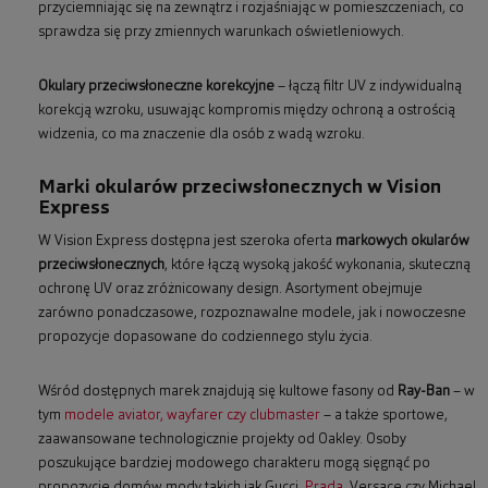
przyciemniając się na zewnątrz i rozjaśniając w pomieszczeniach, co
sprawdza się przy zmiennych warunkach oświetleniowych.
Okulary przeciwsłoneczne korekcyjne
– łączą filtr UV z indywidualną
korekcją wzroku, usuwając kompromis między ochroną a ostrością
widzenia, co ma znaczenie dla osób z wadą wzroku.
Marki okularów przeciwsłonecznych w Vision
Express
W Vision Express dostępna jest szeroka oferta
markowych okularów
przeciwsłonecznych
, które łączą wysoką jakość wykonania, skuteczną
ochronę UV oraz zróżnicowany design. Asortyment obejmuje
zarówno ponadczasowe, rozpoznawalne modele, jak i nowoczesne
propozycje dopasowane do codziennego stylu życia.
Wśród dostępnych marek znajdują się kultowe fasony od
Ray-Ban
– w
tym
modele aviator, wayfarer czy clubmaster
– a także sportowe,
zaawansowane technologicznie projekty od Oakley. Osoby
poszukujące bardziej modowego charakteru mogą sięgnąć po
propozycje domów mody takich jak Gucci,
Prada
, Versace czy Michael