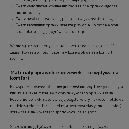
kanciaste, które optycznie wysmuklają rysy,
Twarz kwadratowa
: owalne lub zaokrąglone oprawki łagodzą
mocne kontury,
Twarz owalna
: uniwersalna, pasuje do większości fasonów,
Twarz sercowata
: oprawki szersze przy dole lub modele typu
kocie oko pomagają wyrównać proporcje.
Ważne są też parametry montażu – szerokość mostka, długość
zauszników i stabilność noszenia – które wpływają na komfort
użytkowania.
Materiały oprawek i soczewek – co wpływa na
komfort
Na wygodę i trwałość
okularów przeciwsłonecznych
wpływa nie tylko
filtr UV, ale także materiały, z których wykonano oprawki i szkła.
Popularne oprawki z acetatu dają bogate kolory i lekkość, metalowe
modele są eleganckie i subtelne, a tworzywa elastyczne (np. nylon)
sprawdzają się w wersjach sportowych i dziecięcych.
Soczewki mogą być wykonane ze szkła mineralnego (wyższa