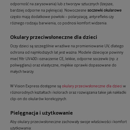
odporność na zarysowania) lub z tworzyw sztucznych (lżejsze,
bardziej odporne na pęknięcia). Nowoczesne
soczewki okularowe
często mają dodatkowe powłoki – polaryzację, antyrefleks czy
różnego rodzaju barwienia, co podnosi komfort widzenia.
Okulary przeciwsłoneczne dla dzieci
Oczy dzieci są szczególnie wrażliwe na promieniowanie UV, dlatego
ochrona od najmłodszych lat jest ważna. Modele dziecięce powinny
mieć filtr UV400 i oznaczenie CE, lekkie, odporne soczewki (np. z
poliwęglanu) oraz elastyczne, miękkie oprawki dopasowane do
małych twarzy.
W Vision Express dostępne są
okulary przeciwsłoneczne dla dzieci
w
różnorodnych kształtach i kolorach oraz rozwiązania takie jak nakładki
clip-on do okularów korekcyjnych.
Pielęgnacja i użytkowanie
Aby okulary przeciwsłoneczne zachowały swoje właściwości i komfort
użytkowania: