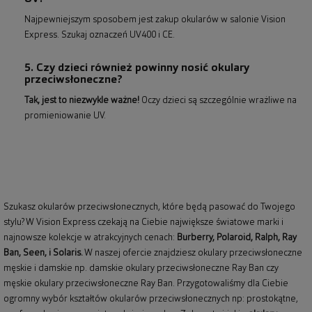
Najpewniejszym sposobem jest zakup okularów w salonie Vision
Express. Szukaj oznaczeń UV400 i CE.
5. Czy dzieci również powinny nosić okulary
przeciwsłoneczne?
Tak, jest to niezwykle ważne!
Oczy dzieci są szczególnie wrażliwe na
promieniowanie UV.
Szukasz okularów przeciwsłonecznych, które będą pasować do Twojego
stylu? W Vision Express czekają na Ciebie największe światowe marki i
najnowsze kolekcje w atrakcyjnych cenach:
Burberry
,
Polaroid
,
Ralph
,
Ray
Ban
, Seen, i Solaris.
W naszej ofercie znajdziesz okulary przeciwsłoneczne
męskie i damskie np.
damskie okulary przeciwsłoneczne Ray Ban
czy
męskie okulary przeciwsłoneczne Ray Ban
. Przygotowaliśmy dla Ciebie
ogromny wybór kształtów okularów przeciwsłonecznych np: prostokątne,