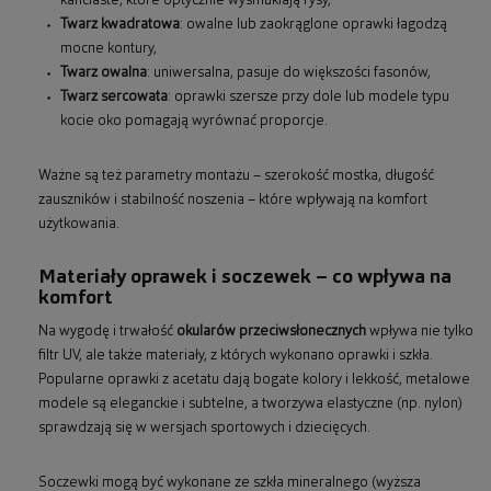
kanciaste, które optycznie wysmuklają rysy,
Twarz kwadratowa
: owalne lub zaokrąglone oprawki łagodzą
mocne kontury,
Twarz owalna
: uniwersalna, pasuje do większości fasonów,
Twarz sercowata
: oprawki szersze przy dole lub modele typu
kocie oko pomagają wyrównać proporcje.
Ważne są też parametry montażu – szerokość mostka, długość
zauszników i stabilność noszenia – które wpływają na komfort
użytkowania.
Materiały oprawek i soczewek – co wpływa na
komfort
Na wygodę i trwałość
okularów przeciwsłonecznych
wpływa nie tylko
filtr UV, ale także materiały, z których wykonano oprawki i szkła.
Popularne oprawki z acetatu dają bogate kolory i lekkość, metalowe
modele są eleganckie i subtelne, a tworzywa elastyczne (np. nylon)
sprawdzają się w wersjach sportowych i dziecięcych.
Soczewki mogą być wykonane ze szkła mineralnego (wyższa