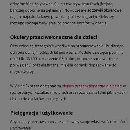
odporność na zarysowania) lub z tworzyw sztucznych (lżejsze,
bardziej odporne na pęknięcia). Nowoczesne
soczewki okularowe
często mają dodatkowe powłoki – polaryzację, antyrefleks czy
różnego rodzaju barwienia, co podnosi komfort widzenia.
Okulary przeciwsłoneczne dla dzieci
Oczy dzieci są szczególnie wrażliwe na promieniowanie UV, dlatego
ochrona od najmłodszych lat jest ważna. Modele dziecięce powinny
mieć filtr UV400 i oznaczenie CE, lekkie, odporne soczewki (np. z
poliwęglanu) oraz elastyczne, miękkie oprawki dopasowane do
małych twarzy.
W Vision Express dostępne są
okulary przeciwsłoneczne dla dzieci
w
różnorodnych kształtach i kolorach oraz rozwiązania takie jak nakładki
clip-on do okularów korekcyjnych.
Pielęgnacja i użytkowanie
Aby okulary przeciwsłoneczne zachowały swoje właściwości i komfort
użytkowania: