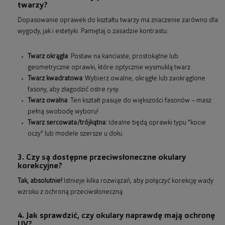
twarzy?
Dopasowanie oprawek do kształtu twarzy ma znaczenie zarówno dla
wygody, jak i estetyki. Pamiętaj o zasadzie kontrastu:
Twarz okrągła
: Postaw na kanciaste, prostokątne lub
geometryczne oprawki, które optycznie wysmuklą twarz.
Twarz kwadratowa
: Wybierz owalne, okrągłe lub zaokrąglone
fasony, aby złagodzić ostre rysy.
Twarz owalna
: Ten kształt pasuje do większości fasonów – masz
pełną swobodę wyboru!
Twarz sercowata/trójkątna:
Idealne będą oprawki typu "kocie
oczy" lub modele szersze u dołu.
3. Czy są dostępne przeciwsłoneczne okulary
korekcyjne?
Tak, absolutnie!
Istnieje kilka rozwiązań, aby połączyć korekcję wady
wzroku z ochroną przeciwsłoneczną.
4. Jak sprawdzić, czy okulary naprawdę mają ochronę
UV?