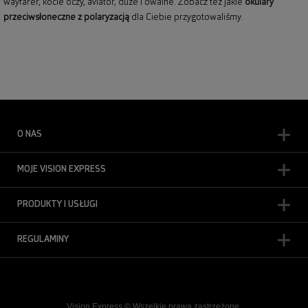
wayfarer,
kocie oczy
, aviator, duże i owalne. Zobacz też jakie
okulary
przeciwsłoneczne z polaryzacją
dla Ciebie przygotowaliśmy.
O NAS
MOJE VISION EXPRESS
PRODUKTY I USŁUGI
REGULAMINY
Vision Express © Wszelkie prawa zastrzeżone.