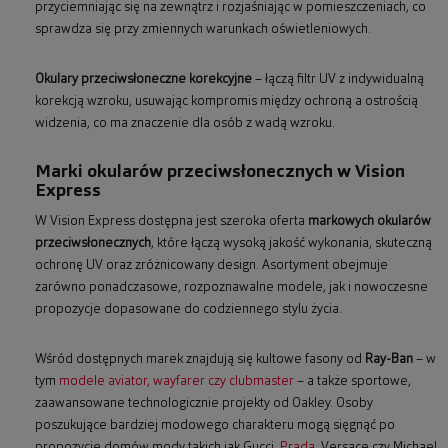
przyciemniając się na zewnątrz i rozjaśniając w pomieszczeniach, co
sprawdza się przy zmiennych warunkach oświetleniowych.
Okulary przeciwsłoneczne korekcyjne
– łączą filtr UV z indywidualną
korekcją wzroku, usuwając kompromis między ochroną a ostrością
widzenia, co ma znaczenie dla osób z wadą wzroku.
Marki okularów przeciwsłonecznych w Vision
Express
W Vision Express dostępna jest szeroka oferta
markowych okularów
przeciwsłonecznych
, które łączą wysoką jakość wykonania, skuteczną
ochronę UV oraz zróżnicowany design. Asortyment obejmuje
zarówno ponadczasowe, rozpoznawalne modele, jak i nowoczesne
propozycje dopasowane do codziennego stylu życia.
Wśród dostępnych marek znajdują się kultowe fasony od
Ray-Ban
– w
tym
modele aviator, wayfarer czy clubmaster
– a także sportowe,
zaawansowane technologicznie projekty od Oakley. Osoby
poszukujące bardziej modowego charakteru mogą sięgnąć po
propozycje domów mody takich jak Gucci,
Prada
, Versace czy Michael