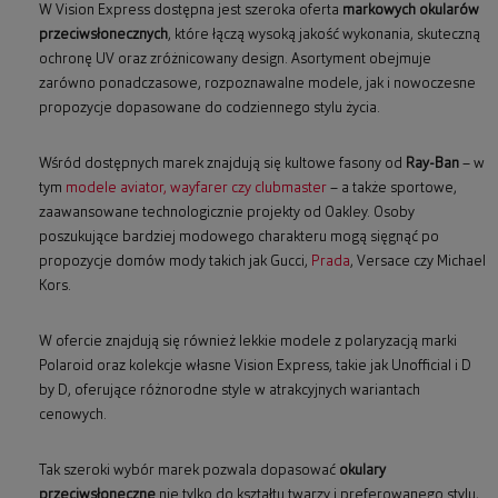
W Vision Express dostępna jest szeroka oferta
markowych okularów
przeciwsłonecznych
, które łączą wysoką jakość wykonania, skuteczną
ochronę UV oraz zróżnicowany design. Asortyment obejmuje
zarówno ponadczasowe, rozpoznawalne modele, jak i nowoczesne
propozycje dopasowane do codziennego stylu życia.
Wśród dostępnych marek znajdują się kultowe fasony od
Ray-Ban
– w
tym
modele aviator, wayfarer czy clubmaster
– a także sportowe,
zaawansowane technologicznie projekty od Oakley. Osoby
poszukujące bardziej modowego charakteru mogą sięgnąć po
propozycje domów mody takich jak Gucci,
Prada
, Versace czy Michael
Kors.
W ofercie znajdują się również lekkie modele z polaryzacją marki
Polaroid oraz kolekcje własne Vision Express, takie jak Unofficial i D
by D, oferujące różnorodne style w atrakcyjnych wariantach
cenowych.
Tak szeroki wybór marek pozwala dopasować
okulary
przeciwsłoneczne
nie tylko do kształtu twarzy i preferowanego stylu,