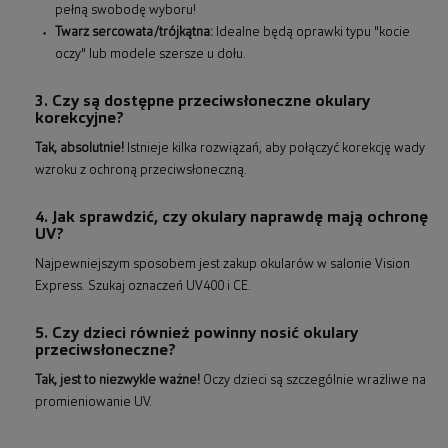
pełną swobodę wyboru!
Twarz sercowata/trójkątna:
Idealne będą oprawki typu "kocie
oczy" lub modele szersze u dołu.
3. Czy są dostępne przeciwsłoneczne okulary
korekcyjne?
Tak, absolutnie!
Istnieje kilka rozwiązań, aby połączyć korekcję wady
wzroku z ochroną przeciwsłoneczną.
4. Jak sprawdzić, czy okulary naprawdę mają ochronę
UV?
Najpewniejszym sposobem jest zakup okularów w salonie Vision
Express. Szukaj oznaczeń UV400 i CE.
5. Czy dzieci również powinny nosić okulary
przeciwsłoneczne?
Tak, jest to niezwykle ważne!
Oczy dzieci są szczególnie wrażliwe na
promieniowanie UV.