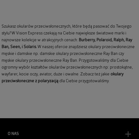
Szukasz okularów przeciwsłonecznych, które będą pasować do Twojego
stylu? W Vision Express czekają na Ciebie największe światowe marki i
najnowsze kolekcje w atrakcyjnych cenach:
Burberry
,
Polaroid
,
Ralph
,
Ray
Ban
, Seen, i Solaris.
W naszej ofercie znajdziesz okulary przeciwsłoneczne
męskie i damskie np.
damskie okulary przeciwsłoneczne Ray Ban
czy
męskie okulary przeciwsłoneczne Ray Ban
. Przygotowaliśmy dla Ciebie
ogromny wybór kształtów okularów przeciwsłonecznych np: prostokątne,
wayfarer,
kocie oczy
, aviator, duże i owalne. Zobacz też jakie
okulary
przeciwsłoneczne z polaryzacją
dla Ciebie przygotowaliśmy.
O NAS