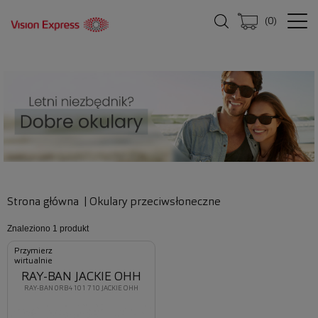
(
0
)
Strona główna
|
Okulary przeciwsłoneczne
Znaleziono
1 produkt
Przymierz
wirtualnie
RAY-BAN JACKIE OHH
RAY-BAN 0RB4101 710 JACKIE OHH