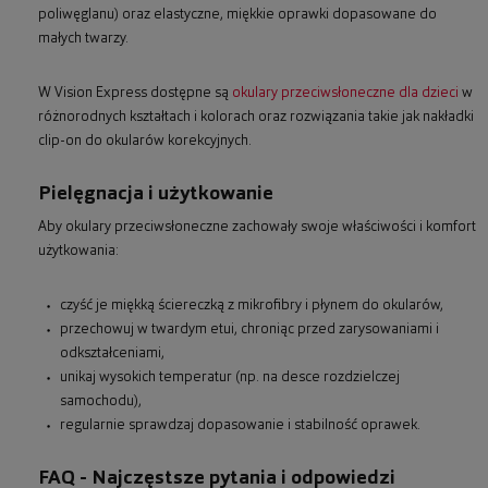
poliwęglanu) oraz elastyczne, miękkie oprawki dopasowane do
małych twarzy.
W Vision Express dostępne są
okulary przeciwsłoneczne dla dzieci
w
różnorodnych kształtach i kolorach oraz rozwiązania takie jak nakładki
clip-on do okularów korekcyjnych.
Pielęgnacja i użytkowanie
Aby okulary przeciwsłoneczne zachowały swoje właściwości i komfort
użytkowania:
czyść je miękką ściereczką z mikrofibry i płynem do okularów,
przechowuj w twardym etui, chroniąc przed zarysowaniami i
odkształceniami,
unikaj wysokich temperatur (np. na desce rozdzielczej
samochodu),
regularnie sprawdzaj dopasowanie i stabilność oprawek.
FAQ - Najczęstsze pytania i odpowiedzi