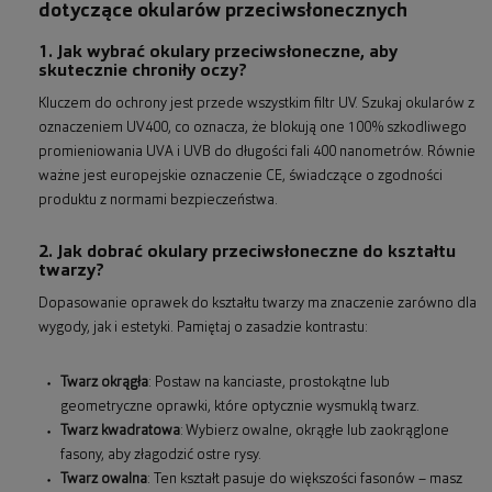
dotyczące okularów przeciwsłonecznych
1. Jak wybrać okulary przeciwsłoneczne, aby
skutecznie chroniły oczy?
Kluczem do ochrony jest przede wszystkim filtr UV. Szukaj okularów z
oznaczeniem UV400, co oznacza, że blokują one 100% szkodliwego
promieniowania UVA i UVB do długości fali 400 nanometrów. Równie
ważne jest europejskie oznaczenie CE, świadczące o zgodności
produktu z normami bezpieczeństwa.
2. Jak dobrać okulary przeciwsłoneczne do kształtu
twarzy?
Dopasowanie oprawek do kształtu twarzy ma znaczenie zarówno dla
wygody, jak i estetyki. Pamiętaj o zasadzie kontrastu:
Twarz okrągła
: Postaw na kanciaste, prostokątne lub
geometryczne oprawki, które optycznie wysmuklą twarz.
Twarz kwadratowa
: Wybierz owalne, okrągłe lub zaokrąglone
fasony, aby złagodzić ostre rysy.
Twarz owalna
: Ten kształt pasuje do większości fasonów – masz