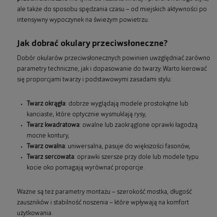
ale także do sposobu spędzania czasu – od miejskich aktywności po
intensywny wypoczynek na świeżym powietrzu.
Jak dobrać okulary przeciwsłoneczne?
Dobór okularów przeciwsłonecznych powinien uwzględniać zarówno
parametry techniczne, jak i dopasowanie do twarzy. Warto kierować
się proporcjami twarzy i podstawowymi zasadami stylu:
Twarz okrągła
: dobrze wyglądają modele prostokątne lub
kanciaste, które optycznie wysmuklają rysy,
Twarz kwadratowa
: owalne lub zaokrąglone oprawki łagodzą
mocne kontury,
Twarz owalna
: uniwersalna, pasuje do większości fasonów,
Twarz sercowata
: oprawki szersze przy dole lub modele typu
kocie oko pomagają wyrównać proporcje.
Ważne są też parametry montażu – szerokość mostka, długość
zauszników i stabilność noszenia – które wpływają na komfort
użytkowania.