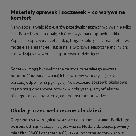
Materiały oprawek i soczewek – co wpływa na
komfort
Na wygodę i trwałość
okularów przeciwsłonecznych
wpływa nie tylko
filtr UV, ale także materiały, z których wykonano oprawki i szkła.
Popularne oprawki z acetatu dają bogate kolory i lekkość, metalowe
modele są eleganckie i subtelne, a tworzywa elastyczne (np. nylon)
sprawdzają się w wersjach sportowych i dziecięcych.
Soczewki mogą być wykonane ze szkła mineralnego (wyższa
odporność na zarysowania) lub z tworzyw sztucznych (lżejsze,
bardziej odporne na pęknięcia). Nowoczesne
soczewki okularowe
często mają dodatkowe powłoki – polaryzację, antyrefleks czy
różnego rodzaju barwienia, co podnosi komfort widzenia.
Okulary przeciwsłoneczne dla dzieci
Oczy dzieci są szczególnie wrażliwe na promieniowanie UV, dlatego
ochrona od najmłodszych lat jest ważna. Modele dziecięce powinny
mieć filtr UV400 i oznaczenie CE, lekkie, odporne soczewki (np. z