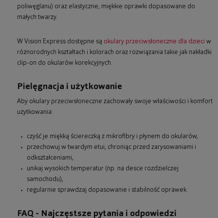
poliwęglanu) oraz elastyczne, miękkie oprawki dopasowane do
małych twarzy.
W Vision Express dostępne są
okulary przeciwsłoneczne dla dzieci
w
różnorodnych kształtach i kolorach oraz rozwiązania takie jak nakładki
clip-on do okularów korekcyjnych.
Pielęgnacja i użytkowanie
Aby okulary przeciwsłoneczne zachowały swoje właściwości i komfort
użytkowania:
czyść je miękką ściereczką z mikrofibry i płynem do okularów,
przechowuj w twardym etui, chroniąc przed zarysowaniami i
odkształceniami,
unikaj wysokich temperatur (np. na desce rozdzielczej
samochodu),
regularnie sprawdzaj dopasowanie i stabilność oprawek.
FAQ - Najczęstsze pytania i odpowiedzi