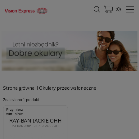
(
0
)
Strona główna
|
Okulary przeciwsłoneczne
Znaleziono
1 produkt
Przymierz
wirtualnie
RAY-BAN JACKIE OHH
RAY-BAN 0RB4101 710 JACKIE OHH