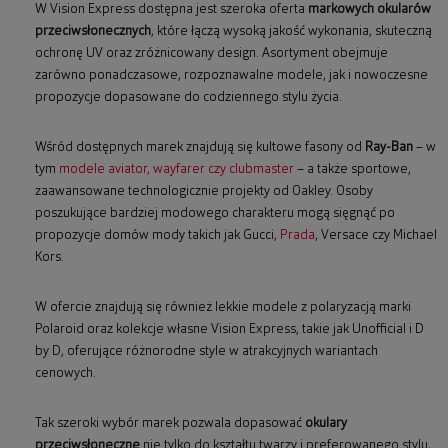
W Vision Express dostępna jest szeroka oferta
markowych okularów
przeciwsłonecznych
, które łączą wysoką jakość wykonania, skuteczną
ochronę UV oraz zróżnicowany design. Asortyment obejmuje
zarówno ponadczasowe, rozpoznawalne modele, jak i nowoczesne
propozycje dopasowane do codziennego stylu życia.
Wśród dostępnych marek znajdują się kultowe fasony od
Ray-Ban
– w
tym
modele aviator, wayfarer czy clubmaster
– a także sportowe,
zaawansowane technologicznie projekty od Oakley. Osoby
poszukujące bardziej modowego charakteru mogą sięgnąć po
propozycje domów mody takich jak Gucci,
Prada
, Versace czy Michael
Kors.
W ofercie znajdują się również lekkie modele z polaryzacją marki
Polaroid oraz kolekcje własne Vision Express, takie jak Unofficial i D
by D, oferujące różnorodne style w atrakcyjnych wariantach
cenowych.
Tak szeroki wybór marek pozwala dopasować
okulary
przeciwsłoneczne
nie tylko do kształtu twarzy i preferowanego stylu,