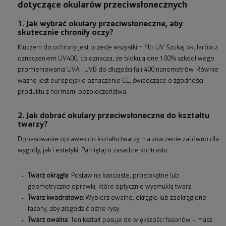
dotyczące okularów przeciwsłonecznych
1. Jak wybrać okulary przeciwsłoneczne, aby
skutecznie chroniły oczy?
Kluczem do ochrony jest przede wszystkim filtr UV. Szukaj okularów z
oznaczeniem UV400, co oznacza, że blokują one 100% szkodliwego
promieniowania UVA i UVB do długości fali 400 nanometrów. Równie
ważne jest europejskie oznaczenie CE, świadczące o zgodności
produktu z normami bezpieczeństwa.
2. Jak dobrać okulary przeciwsłoneczne do kształtu
twarzy?
Dopasowanie oprawek do kształtu twarzy ma znaczenie zarówno dla
wygody, jak i estetyki. Pamiętaj o zasadzie kontrastu:
Twarz okrągła
: Postaw na kanciaste, prostokątne lub
geometryczne oprawki, które optycznie wysmuklą twarz.
Twarz kwadratowa
: Wybierz owalne, okrągłe lub zaokrąglone
fasony, aby złagodzić ostre rysy.
Twarz owalna
: Ten kształt pasuje do większości fasonów – masz