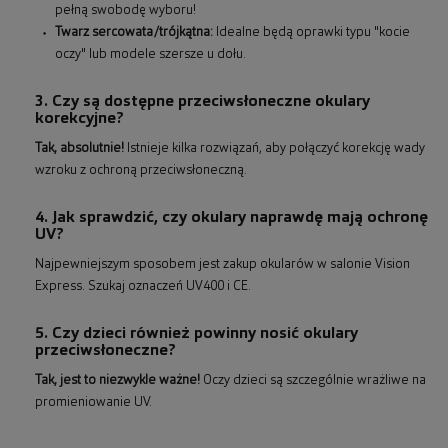
pełną swobodę wyboru!
Twarz sercowata/trójkątna:
Idealne będą oprawki typu "kocie
oczy" lub modele szersze u dołu.
3. Czy są dostępne przeciwsłoneczne okulary
korekcyjne?
Tak, absolutnie!
Istnieje kilka rozwiązań, aby połączyć korekcję wady
wzroku z ochroną przeciwsłoneczną.
4. Jak sprawdzić, czy okulary naprawdę mają ochronę
UV?
Najpewniejszym sposobem jest zakup okularów w salonie Vision
Express. Szukaj oznaczeń UV400 i CE.
5. Czy dzieci również powinny nosić okulary
przeciwsłoneczne?
Tak, jest to niezwykle ważne!
Oczy dzieci są szczególnie wrażliwe na
promieniowanie UV.