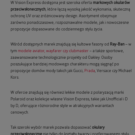
W Vision Express dostępna jest szeroka oferta
markowych okularów
przeciwsłonecznych
, które łączą wysoką jakość wykonania, skuteczną
ochronę UV oraz zróżnicowany design. Asortyment obejmuje
zarówno ponadczasowe, rozpoznawalne modele, jak i nowoczesne
propozycje dopasowane do codziennego stylu życia.
Wśród dostępnych marek znajdują się kultowe fasony od
Ray-Ban
– w
tym
modele aviator, wayfarer czy clubmaster
– a także sportowe,
zaawansowane technologicznie projekty od Oakley. Osoby
poszukujące bardziej modowego charakteru mogą sięgnąć po
propozycje domów mody takich jak Gucci,
Prada
, Versace czy Michael
Kors.
W ofercie znajdują się również lekkie modele z polaryzacją marki
Polaroid oraz kolekcje własne Vision Express, takie jak Unofficial i D
by D, oferujące różnorodne style w atrakcyjnych wariantach
cenowych.
Tak szeroki wybór marek pozwala dopasować
okulary
przeciwsłoneczne
nie tylko do kształtu twarzy i preferowanego stylu,