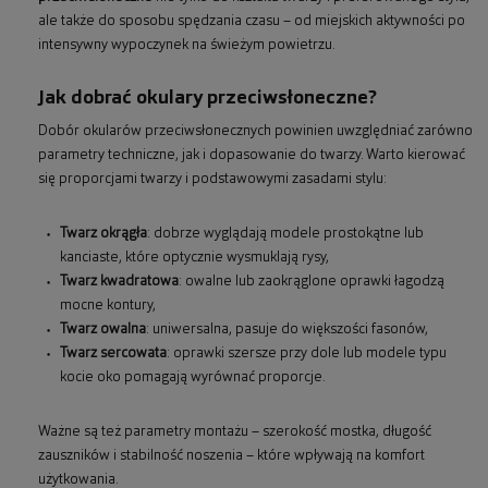
ale także do sposobu spędzania czasu – od miejskich aktywności po
intensywny wypoczynek na świeżym powietrzu.
Jak dobrać okulary przeciwsłoneczne?
Dobór okularów przeciwsłonecznych powinien uwzględniać zarówno
parametry techniczne, jak i dopasowanie do twarzy. Warto kierować
się proporcjami twarzy i podstawowymi zasadami stylu:
Twarz okrągła
: dobrze wyglądają modele prostokątne lub
kanciaste, które optycznie wysmuklają rysy,
Twarz kwadratowa
: owalne lub zaokrąglone oprawki łagodzą
mocne kontury,
Twarz owalna
: uniwersalna, pasuje do większości fasonów,
Twarz sercowata
: oprawki szersze przy dole lub modele typu
kocie oko pomagają wyrównać proporcje.
Ważne są też parametry montażu – szerokość mostka, długość
zauszników i stabilność noszenia – które wpływają na komfort
użytkowania.