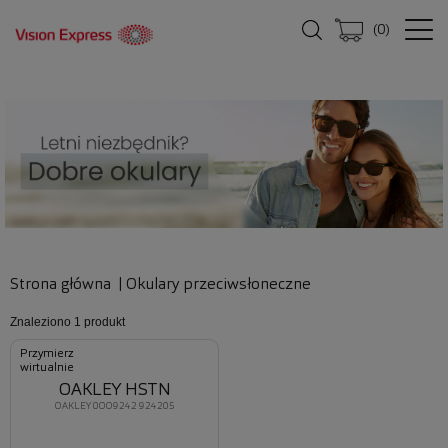
(
0
)
Strona główna
|
Okulary przeciwsłoneczne
Znaleziono
1 produkt
Przymierz
wirtualnie
OAKLEY HSTN
OAKLEY 0OO9242 924205