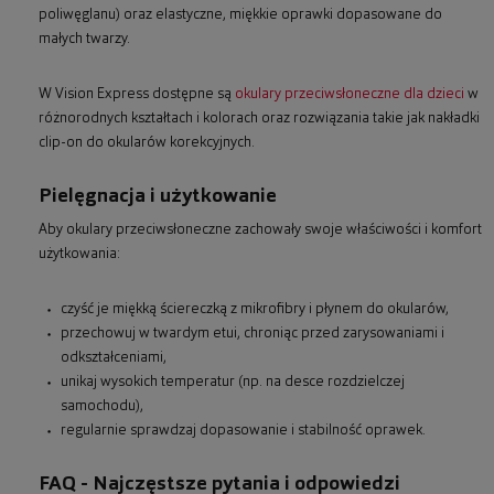
poliwęglanu) oraz elastyczne, miękkie oprawki dopasowane do
małych twarzy.
W Vision Express dostępne są
okulary przeciwsłoneczne dla dzieci
w
różnorodnych kształtach i kolorach oraz rozwiązania takie jak nakładki
clip-on do okularów korekcyjnych.
Pielęgnacja i użytkowanie
Aby okulary przeciwsłoneczne zachowały swoje właściwości i komfort
użytkowania:
czyść je miękką ściereczką z mikrofibry i płynem do okularów,
przechowuj w twardym etui, chroniąc przed zarysowaniami i
odkształceniami,
unikaj wysokich temperatur (np. na desce rozdzielczej
samochodu),
regularnie sprawdzaj dopasowanie i stabilność oprawek.
FAQ - Najczęstsze pytania i odpowiedzi