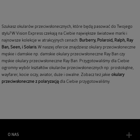
Szukasz okularów przeciwsłonecznych, które będą pasować do Twojego
stylu? W Vision Express czekają na Ciebie największe światowe marki i
najnowsze kolekcje w atrakcyjnych cenach:
Burberry
,
Polaroid
,
Ralph
,
Ray
Ban
, Seen, i Solaris.
W naszej ofercie znajdziesz okulary przeciwsłoneczne
męskie i damskie np.
damskie okulary przeciwsłoneczne Ray Ban
czy
męskie okulary przeciwsłoneczne Ray Ban
. Przygotowaliśmy dla Ciebie
ogromny wybór kształtów okularów przeciwsłonecznych np: prostokątne,
wayfarer,
kocie oczy
, aviator, duże i owalne. Zobacz też jakie
okulary
przeciwsłoneczne z polaryzacją
dla Ciebie przygotowaliśmy.
O NAS