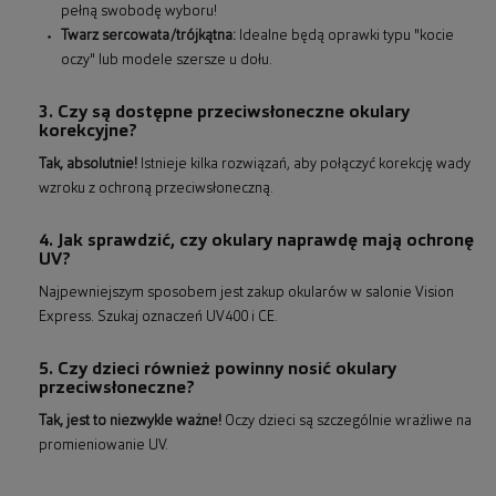
pełną swobodę wyboru!
Twarz sercowata/trójkątna:
Idealne będą oprawki typu "kocie
oczy" lub modele szersze u dołu.
3. Czy są dostępne przeciwsłoneczne okulary
korekcyjne?
Tak, absolutnie!
Istnieje kilka rozwiązań, aby połączyć korekcję wady
wzroku z ochroną przeciwsłoneczną.
4. Jak sprawdzić, czy okulary naprawdę mają ochronę
UV?
Najpewniejszym sposobem jest zakup okularów w salonie Vision
Express. Szukaj oznaczeń UV400 i CE.
5. Czy dzieci również powinny nosić okulary
przeciwsłoneczne?
Tak, jest to niezwykle ważne!
Oczy dzieci są szczególnie wrażliwe na
promieniowanie UV.