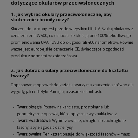
dotyczące okularów przeciwsłonecznych
1. Jak wybrać okulary przeciwsłoneczne, aby
skutecznie chroniły oczy?
Kluczem do ochrony jest przede wszystkim filtr UV. Szukaj okularów z
oznaczeniem UV400, co oznacza, że blokują one 100% szkodliwego
promieniowania UVA i UVB do długości fali 400 nanometrów. Równie
ważne jest europejskie oznaczenie CE, świadczące o zgodności
produktu z normami bezpieczeństwa.
2. Jak dobrać okulary przeciwsłoneczne do kształtu
twarzy?
Dopasowanie oprawek do kształtu twarzy ma znaczenie zarówno dla
wygody, jak i estetyki. Pamiętaj o zasadzie kontrastu:
Twarz okrągła
: Postaw na kanciaste, prostokątne lub
geometryczne oprawki, które optycznie wysmuklą twarz.
Twarz kwadratowa
: Wybierz owalne, okrągłe lub zaokrąglone
fasony, aby złagodzić ostre rysy.
Twarz owalna
: Ten kształt pasuje do większości fasonów – masz