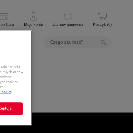
ion Care
Moje konto
Zamów ponownie
Koszyk
(
0
)
PROMOCJE
 także w celu
ściowych oraz w
nsowanej
yce cookies.
zaj
 Cookies
ceptuję