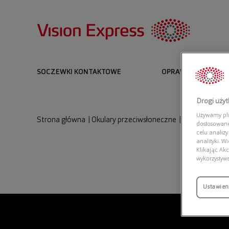
SOCZEWKI KONTAKTOWE
OPRAWKI I OKULARY
Drogi uży
Używamy plik
Strona główna
|
Okulary przeciwsłoneczne
|
RAY BAN 0RB
dostosowani
celu analizy
analityki. W
Klikając Akc
wykorzystyw
Ustawien