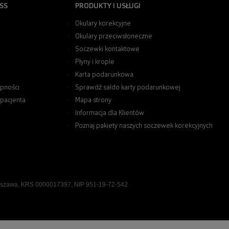
SS
PRODUKTY I USŁUGI
Okulary korekcyjne
Okulary przeciwsłoneczne
Soczewki kontaktowe
Płyny i krople
Karta podarunkowa
pności
Sprawdź saldo karty podarunkowej
 pacjenta
Mapa strony
Informacja dla Klientów
Poznaj pakiety naszych soczewek korekcyjnych
rszawa, KRS 0000017397, NIP 951-19-72-542