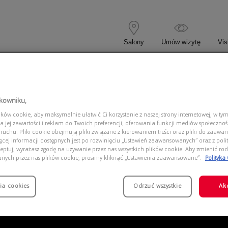
Salony
Umów wizytę
Vis
 KOREKCYJNE
OKULARY PRZECIWSŁONECZNE
tkowniku,
ów cookie, aby maksymalnie ułatwić Ci korzystanie z naszej strony internetowej, w tym
3683 004/78
a jej zawartości i reklam do Twoich preferencji, oferowania funkcji mediów społeczno
 ruchu. Pliki cookie obejmują pliki związane z kierowaniem treści oraz pliki do zaawa
ięcej informacji dostępnych jest po rozwinięciu „Ustawień zaawansowanych” oraz z polit
eptuj, wyrażasz zgodę na używanie przez nas wszystkich plików cookie. Aby zmienić rod
anych przez nas plików cookie, prosimy kliknąć „Ustawienia zaawansowane”.
Polityka
ia cookies
Odrzuć wszystkie
Ak