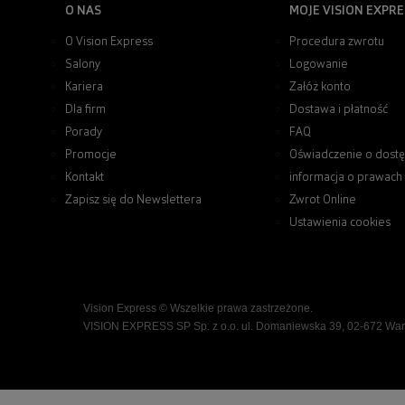
O NAS
MOJE VISION EXPRE
O Vision Express
Procedura zwrotu
Salony
Logowanie
Kariera
Załóż konto
Dla firm
Dostawa i płatność
Porady
FAQ
Promocje
Oświadczenie o dostę
Kontakt
informacja o prawach
Zapisz się do Newslettera
Zwrot Online
Ustawienia cookies
Vision Express © Wszelkie prawa zastrzeżone.
VISION EXPRESS SP Sp. z o.o. ul. Domaniewska 39, 02-672 Wa