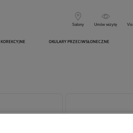
Salony
Umów wizytę
Vis
 KOREKCYJNE
OKULARY PRZECIWSŁONECZNE
ODARUNKOWA (FIZYCZNA)
KARTA PODARUNKOWA (FIZ
PODARUNKOWA (FIZYCZNA)
KARTA PODARUNKOWA (FIZY