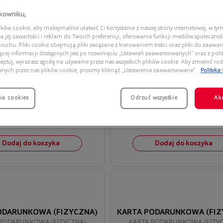
tkowniku,
ów cookie, aby maksymalnie ułatwić Ci korzystanie z naszej strony internetowej, w tym
a jej zawartości i reklam do Twoich preferencji, oferowania funkcji mediów społeczno
 ruchu. Pliki cookie obejmują pliki związane z kierowaniem treści oraz pliki do zaawa
ięcej informacji dostępnych jest po rozwinięciu „Ustawień zaawansowanych” oraz z polit
eptuj, wyrażasz zgodę na używanie przez nas wszystkich plików cookie. Aby zmienić rod
anych przez nas plików cookie, prosimy kliknąć „Ustawienia zaawansowane”.
Polityka
ia cookies
Odrzuć wszystkie
Ak
500,00 zł
300,00 zł
Dodaj do koszyka
Dodaj do koszyka
ODARUNKOWA (FIZYCZNA)
KARTA PODARUNKOWA (FIZ
PODARUNKOWA (FIZYCZNA)
KARTA PODARUNKOWA (FIZY