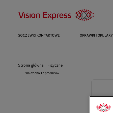
SOCZEWKI KONTAKTOWE
OPRAWKI I OKULARY
Strona główna
|
Fizyczne
Znaleziono
17 produktów
KARTA P
KARTA 