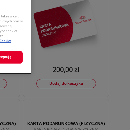
 także w celu
ściowych oraz w
nsowanej
yce cookies.
zaj
 Cookies
ceptuję
200,00 zł
Dodaj do koszyka
YCZNA)
KARTA PODARUNKOWA (FIZYCZNA)
CZNA)
KARTA PODARUNKOWA (FIZYCZNA)