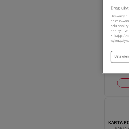
Drogi uży
Używamy plik
dostosowani
celu analizy
analityki. W
Klikając Akc
wykorzystyw
Ustawien
KARTA P
KARTA 