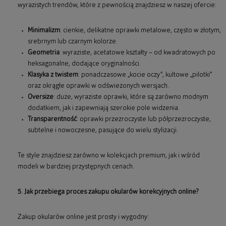
wyrazistych trendów, które z pewnością znajdziesz w naszej ofercie:
Minimalizm
: cienkie, delikatne oprawki metalowe, często w złotym,
srebrnym lub czarnym kolorze.
Geometria
: wyraziste, acetatowe kształty – od kwadratowych po
heksagonalne, dodające oryginalności.
Klasyka z twistem
: ponadczasowe „kocie oczy”, kultowe „pilotki”
oraz okrągłe oprawki w odświeżonych wersjach.
Oversize
: duże, wyraziste oprawki, które są zarówno modnym
dodatkiem, jak i zapewniają szerokie pole widzenia.
Transparentność
: oprawki przezroczyste lub półprzezroczyste,
subtelne i nowoczesne, pasujące do wielu stylizacji.
Te style znajdziesz zarówno w kolekcjach premium, jak i wśród
modeli w bardziej przystępnych cenach.
5. Jak przebiega proces zakupu okularów korekcyjnych online?
Zakup okularów online jest prosty i wygodny: