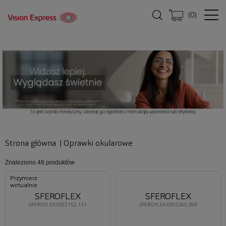
(
0
)
Strona główna
|
Oprawki okularowe
Znaleziono
48 produktów
Przymierz
wirtualnie
SFEROFLEX
SFEROFLEX
SFEROFLEX 0SF2152 131
SFEROFLEX 0SF2265 268