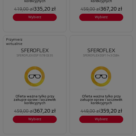
korekcyjnych
korekcyjnych
335,20 zł
367,20 zł
419,00 zł
459,00 zł
Wybierz
Wybierz
Przymierz
wirtualnie
SFEROFLEX
SFEROFLEX
SFEROFLEX 0SF1578 C635
SFEROFLEX 0SF1143 C584
Oferta ważna tylko przy
Oferta ważna tylko przy
zakupie opraw i soczewek
zakupie opraw i soczewek
korekcyjnych
korekcyjnych
367,20 zł
359,20 zł
459,00 zł
449,00 zł
Wybierz
Wybierz