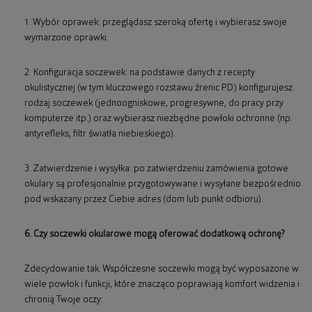
1. Wybór oprawek: przeglądasz szeroką ofertę i wybierasz swoje
wymarzone oprawki.
2. Konfiguracja soczewek: na podstawie danych z recepty
okulistycznej (w tym kluczowego rozstawu źrenic PD) konfigurujesz
rodzaj soczewek (jednoogniskowe, progresywne, do pracy przy
komputerze itp.) oraz wybierasz niezbędne powłoki ochronne (np.
antyrefleks, filtr światła niebieskiego).
3. Zatwierdzenie i wysyłka: po zatwierdzeniu zamówienia gotowe
okulary są profesjonalnie przygotowywane i wysyłane bezpośrednio
pod wskazany przez Ciebie adres (dom lub punkt odbioru).
6. Czy soczewki okularowe mogą oferować dodatkową ochronę?
Zdecydowanie tak. Współczesne soczewki mogą być wyposażone w
wiele powłok i funkcji, które znacząco poprawiają komfort widzenia i
chronią Twoje oczy: