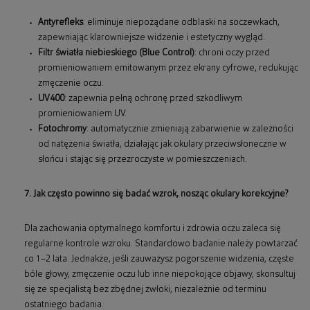
Antyrefleks
: eliminuje niepożądane odblaski na soczewkach,
zapewniając klarowniejsze widzenie i estetyczny wygląd.
Filtr światła niebieskiego (Blue Control)
: chroni oczy przed
promieniowaniem emitowanym przez ekrany cyfrowe, redukując
zmęczenie oczu.
UV400
: zapewnia pełną ochronę przed szkodliwym
promieniowaniem UV.
Fotochromy
: automatycznie zmieniają zabarwienie w zależności
od natężenia światła, działając jak okulary przeciwsłoneczne w
słońcu i stając się przezroczyste w pomieszczeniach.
7. Jak często powinno się badać wzrok, nosząc okulary korekcyjne?
Dla zachowania optymalnego komfortu i zdrowia oczu zaleca się
regularne kontrole wzroku. Standardowo badanie należy powtarzać
co 1–2 lata. Jednakże, jeśli zauważysz pogorszenie widzenia, częste
bóle głowy, zmęczenie oczu lub inne niepokojące objawy, skonsultuj
się ze specjalistą bez zbędnej zwłoki, niezależnie od terminu
ostatniego badania.