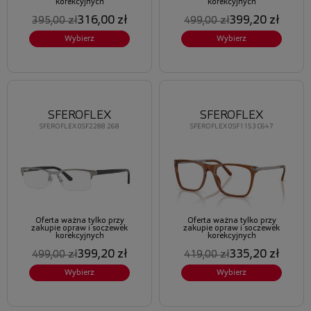
korekcyjnych
korekcyjnych
316,00 zł
399,20 zł
395,00 zł
499,00 zł
Wybierz
Wybierz
SFEROFLEX
SFEROFLEX
SFEROFLEX 0SF2288 268
SFEROFLEX 0SF1153 C647
Oferta ważna tylko przy
Oferta ważna tylko przy
zakupie opraw i soczewek
zakupie opraw i soczewek
korekcyjnych
korekcyjnych
399,20 zł
335,20 zł
499,00 zł
419,00 zł
Wybierz
Wybierz