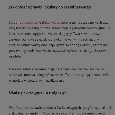
Jak dobrać oprawki i okulary do kształtu twarzy?
Dobór oprawek do kształtu twarzy
opiera się na zasadzie kontrastu.
Przy twarzy okrągłej dobrze sprawdzają się modele prostokątne lub
kanciaste, które optycznie wysmuklają rysy. Twarz kwadratowa
zyskuje równowagę dzięki oprawkom owalnym i zaokrąglonym.
Owalny kształt twarzy daje największą swobodę wyboru, natomiast
przy twarzy podłużnej warto rozważyć wyższe, bardziej zabudowane
modele.
Poza kształtem znaczenie mają parametry techniczne: szerokość
soczewki, mostka i długość zausznika. To one decydują o stabilności i
wygodzie w codziennym użytkowaniu.
Okulary korekcyjne - trendy i styl
Współczesne
oprawki do okularów korekcyjnych
łączą funkcjonalność
z aktualnymi trendami. Popularne są cienkie modele metalowe w