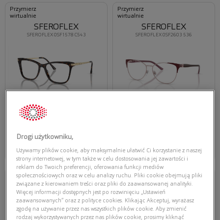
Przymierz
Przymierz
wirtualnie
wirtualnie
SFEROFLEX
SFEROFLEX
SFEROFLEX 0SF1578 C543
SFEROFLEX 0SF2603 536
Oferta ważna tylko przy
Oferta ważna tylko przy
zakupie opraw i soczewek
zakupie opraw i soczewek
korekcyjnych
korekcyjnych
367,20 zł
367,20 zł
459,00 zł
459,00 zł
Drogi użytkowniku,
Wybierz
Wybierz
Używamy plików cookie, aby maksymalnie ułatwić Ci korzystanie z naszej
strony internetowej, w tym także w celu dostosowania jej zawartości i
reklam do Twoich preferencji, oferowania funkcji mediów
Przymierz
Przymierz
społecznościowych oraz w celu analizy ruchu. Pliki cookie obejmują pliki
wirtualnie
wirtualnie
związane z kierowaniem treści oraz pliki do zaawansowanej analityki.
SFEROFLEX
SFEROFLEX
Więcej informacji dostępnych jest po rozwinięciu „Ustawień
SFEROFLEX 0SF1154 C652
SFEROFLEX 0SF2602 488
zaawansowanych” oraz z polityce cookies. Klikając Akceptuj, wyrażasz
zgodę na używanie przez nas wszystkich plików cookie. Aby zmienić
rodzaj wykorzystywanych przez nas plików cookie, prosimy kliknąć