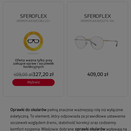
SFEROFLEX
SFEROFLEX
SFEROFLEX 0SF2275 104
SFEROFLEX 0SF2262 231
Oferta ważna tylko przy
zakupie opraw i soczewek
korekcyjnych
327,20 zł
409,00 zł
409,00 zł
Wybierz
Oprawki do okularów
pełnią znacznie ważniejszą rolę niż wyłącznie
estetyczną. To element, który odpowiada za prawidłowe ustawienie
soczewek względem źrenic, stabilność korekcji oraz codzienny
komfort noszenia. Właściwie dobrane
oprawki okularów
wpływają na