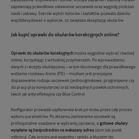
uszkodzenia. Odpowiedni rozmiar, krótsze zauszniki i stabilny mostek
zapewniają prawidłowe ustawienie soczewek oraz wygodę podczas
nauki i zabawy. Szeroki wybór kolorów i kształtów pozwala dziecku
współdecydować o wyborze, co zwiększa akceptację okularów.
Jak kupić oprawki do okularów korekcyjnych online?
Oprawki do okularów korekcyjnych
można wygodnie wybrać również
online, korzystając z wirtualnej przymierzalni. Po wprowadzeniu
danych z recepty okulistycznej – w tym kluczowego dla prawidłowego
widzenia rozstawu źrenic (PD) – możliwe jest precyzyjne
dopasowanie rodzaju soczewek (jednoogniskowe, progresywne czy
do pracy przy komputerze) oraz niezbędnych powłok ochronnych,
takich jak antyrefleksyjna czy Blue Control.
Konfigurator prowadzi użytkownika krok po kroku przez cały proces
wyboru parametrów. Po złożeniu zamówienia soczewki są
profesjonalnie osadzane w wybranej oprawce, a
gotowe okulary
wysyłane są bezpośrednio na wskazany adres
(dom lub punkt
odbioru). Cały proces jest wygodny i szybki, a kluczem do