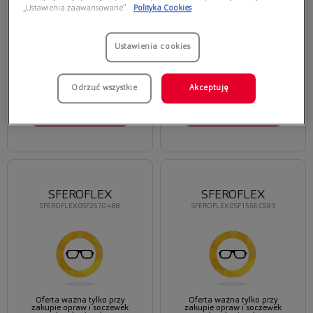
„Ustawienia zaawansowane”.
Polityka Cookies
Ustawienia cookies
Oferta ważna tylko przy
Oferta ważna tylko przy
zakupie opraw i soczewek
zakupie opraw i soczewek
korekcyjnych
korekcyjnych
Odrzuć wszystkie
Akceptuję
420,00 zł
335,20 zł
525,00 zł
419,00 zł
Wybierz
Wybierz
SFEROFLEX
SFEROFLEX
SFEROFLEX 0SF2570 488
SFEROFLEX 0SF1556 C593
Oferta ważna tylko przy
Oferta ważna tylko przy
zakupie opraw i soczewek
zakupie opraw i soczewek