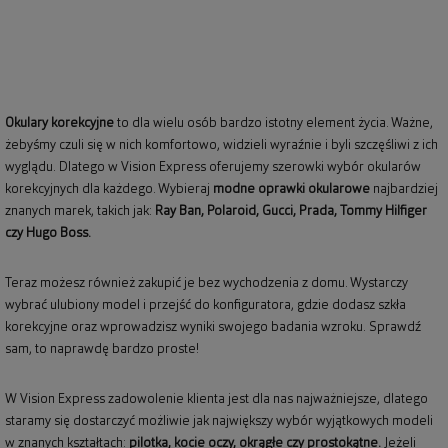
Okulary korekcyjne
to dla wielu osób bardzo istotny element życia. Ważne,
żebyśmy czuli się w nich komfortowo, widzieli wyraźnie i byli szczęśliwi z ich
wyglądu. Dlatego w Vision Express oferujemy szerowki wybór okularów
korekcyjnych dla każdego. Wybieraj
modne oprawki okularowe
najbardziej
znanych marek, takich jak:
Ray Ban
,
Polaroid
, Gucci, Prada, Tommy Hilfiger
czy Hugo Boss.
Teraz możesz również zakupić je bez wychodzenia z domu. Wystarczy
wybrać ulubiony model i przejść do konfiguratora, gdzie dodasz szkła
korekcyjne oraz wprowadzisz wyniki swojego badania wzroku. Sprawdź
sam, to naprawdę bardzo proste!
W Vision Express zadowolenie klienta jest dla nas najważniejsze, dlatego
staramy się dostarczyć możliwie jak największy wybór wyjątkowych modeli
w znanych kształtach:
pilotka, kocie oczy, okrągłe czy prostokątne.
Jeżeli