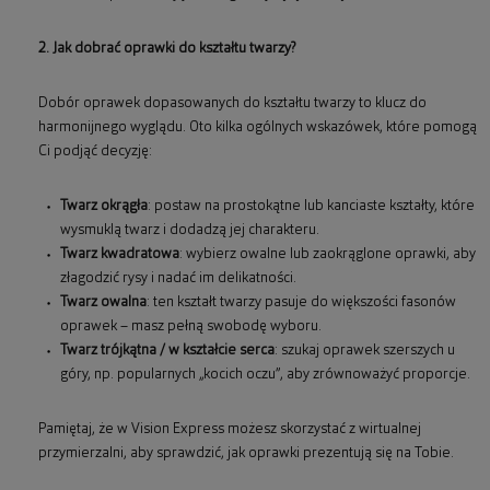
2. Jak dobrać oprawki do kształtu twarzy?
Dobór oprawek dopasowanych do kształtu twarzy to klucz do
harmonijnego wyglądu. Oto kilka ogólnych wskazówek, które pomogą
Ci podjąć decyzję:
Twarz okrągła
: postaw na prostokątne lub kanciaste kształty, które
wysmuklą twarz i dodadzą jej charakteru.
Twarz kwadratowa
: wybierz owalne lub zaokrąglone oprawki, aby
złagodzić rysy i nadać im delikatności.
Twarz owalna
: ten kształt twarzy pasuje do większości fasonów
oprawek – masz pełną swobodę wyboru.
Twarz trójkątna / w kształcie serca
: szukaj oprawek szerszych u
góry, np. popularnych „kocich oczu”, aby zrównoważyć proporcje.
Pamiętaj, że w Vision Express możesz skorzystać z wirtualnej
przymierzalni, aby sprawdzić, jak oprawki prezentują się na Tobie.