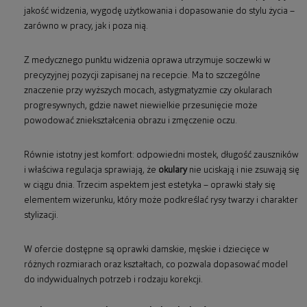
jakość widzenia, wygodę użytkowania i dopasowanie do stylu życia –
zarówno w pracy, jak i poza nią.
Z medycznego punktu widzenia oprawa utrzymuje soczewki w
precyzyjnej pozycji zapisanej na recepcie. Ma to szczególne
znaczenie przy wyższych mocach, astygmatyzmie czy okularach
progresywnych, gdzie nawet niewielkie przesunięcie może
powodować zniekształcenia obrazu i zmęczenie oczu.
Równie istotny jest komfort: odpowiedni mostek, długość zauszników
i właściwa regulacja sprawiają, że
okulary
nie uciskają i nie zsuwają się
w ciągu dnia. Trzecim aspektem jest estetyka – oprawki stały się
elementem wizerunku, który może podkreślać rysy twarzy i charakter
stylizacji.
W ofercie dostępne są oprawki damskie, męskie i dziecięce w
różnych rozmiarach oraz kształtach, co pozwala dopasować model
do indywidualnych potrzeb i rodzaju korekcji.