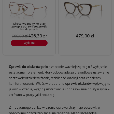
Oferta ważna tylko przy
zakupie opraw i soczewek
korekcyjnych
426,30 zł
479,00 zł
609,00 zł
Wybierz
Oprawki do okularów
pełnią znacznie ważniejszą rolę niż wyłącznie
estetyczną. To element, który odpowiada za prawidłowe ustawienie
soczewek względem źrenic, stabilność korekcji oraz codzienny
komfort noszenia. Właściwie dobrane
oprawki okularów
wpływają na
jakość widzenia, wygodę użytkowania i dopasowanie do stylu życia –
zarówno w pracy, jak i poza nią.
Z medycznego punktu widzenia oprawa utrzymuje soczewki w
precyzyjnej pozycji zapisanej na recepcie. Ma to szczególne