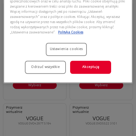
społecznościowych oraz w celu analizy ruchu. Pliki cookie obejmują pliki
Przymierz
Przymierz
związane z kierowaniem treści oraz pliki do zaawansowanej analityki.
wirtualnie
wirtualnie
Więcej informacji dostępnych jest po rozwinięciu „Ustawień
VOGUE
VOGUE
zaawansowanych” oraz z polityce cookies. Klikając Akceptuj, wyrażasz
VOGUE 0VO5602 2990
VOGUE 0VO5622 2745
zgodę na używanie przez nas wszystkich plików cookie. Aby zmienić
rodzaj wykorzystywanych przez nas plików cookie, prosimy kliknąć
„Ustawienia zaawansowane”.
Polityka Cookies
Ustawienia cookies
Oferta ważna tylko przy
Oferta ważna tylko przy
zakupie opraw i soczewek
zakupie opraw i soczewek
Odrzuć wszystkie
Akceptuję
korekcyjnych
korekcyjnych
311,50 zł
300,00 zł
445,00 zł
375,00 zł
Wybierz
Wybierz
Przymierz
Przymierz
wirtualnie
wirtualnie
VOGUE
VOGUE
VOGUE 0VO4297T 5194
VOGUE 0VO5522 3101