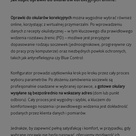
Jak kupić oprawki do okularów korekcyjnych online?
Oprawki do okularów korekcyjnych
można wygodnie wybrać również
online, korzystając z wirtualnej przymierzalni. Po wprowadzeniu
danych z recepty okulistycznej – w tym kluczowego dla prawidłowego
widzenia rozstawu źrenic (PD) – możliwe jest precyzyjne
dopasowanie rodzaju soczewek (jednoogniskowe, progresywne czy
do pracy przy komputerze) oraz niezbędnych powłok ochronnych,
takich jak antyrefleksyjna czy Blue Control.
Konfigurator prowadzi użytkownika krok po kroku przez cały proces
wyboru parametrów. Po złożeniu zamówienia soczewki są
profesjonalnie osadzane w wybranej oprawce, a
gotowe okulary
wysyłane są bezpośrednio na wskazany adres
(dom lub punkt
odbioru). Cały proces jest wygodny i szybki, a kluczem do
komfortowego noszenia i prawidłowego widzenia jest dokładność
podanych przez klienta danych i pomiarów.
Jednakże, by zapewnić pełną satysfakcję i komfort, w przypadku, gdy
wybrane oprawki nie będą pasować, oferujemy możliwość ich