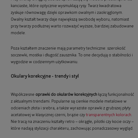
kanciaste, które optycznie wysmuklają rysy. Twarz kwadratowa
zyskuje równowagę dzięki oprawkom owalnym i zaokrąglonym.
Owalny kształt twarzy daje największą swobodę wyboru, natomiast
przy twarzy podłużnej warto rozważyć wyższe, bardziej zabudowane
modele.
Poza kształtem znaczenie mają parametry techniczne: szerokość
soczewki, mostka i długość zausznika. To one decydują o stabilności i
wygodzie w codziennym użytkowaniu.
Okulary korekcyjne - trendy i styl
Współczesne
oprawki do okularów korekcyjnych
łączą funkcjonalność
z aktualnymi trendami. Popularne są cienkie modele metalowe w
odcieniach złota i srebra, a także wyraziste oprawki z grubszej płyty
acetatowej w klasycznej czerni, brązie czy
transparentnych kolorach
.
Nie tracą na znaczeniu kształty retro – okrągłe, pilotki czy kocie oczy –
które nadają stylizacji charakteru, zachowując ponadczasowy wygląd.