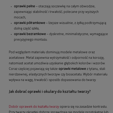
oprawki pełne
– otaczają soczewkę na całym obwodzie,
zapewniając stabilność i trwałość; polecane przy wyższych
mocach,
oprawki półramkowe
– lżejsze wizualnie, z żyłką podtrzymującą
dolną część szkła,
oprawki bezramkowe
– dyskretne, minimalistyczne, wymagające
precyzyjnego montażu.
Pod względem materiału dominują modele metalowe oraz
acetatowe. Metal zapewnia wytrzymałość i odporność na korozję,
natomiast acetat umożliwia uzyskanie głębokich kolorów i wzorów.
Coraz częściej pojawiają się także
oprawki metalowe
z tytanu, stali
nierdzewnej, elastycznych tworzyw czy bioacetatu. Wybór materiału
wpływa na wagę, trwałość i sposób dopasowania do twarzy.
Jak dobrać oprawki i okulary do kształtu twarzy?
Dobór oprawek do kształtu twarzy
opiera się na zasadzie kontrastu.
Przy twarzy okrągłej dobrze sprawdzają się modele prostokątne lub