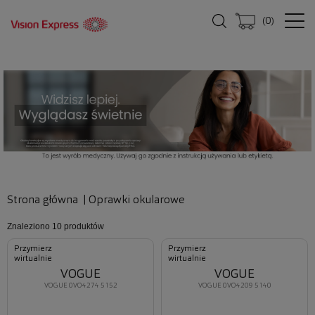
(
0
)
Strona główna
|
Oprawki okularowe
Znaleziono
10 produktów
Przymierz
Przymierz
wirtualnie
wirtualnie
VOGUE
VOGUE
VOGUE 0VO4274 5152
VOGUE 0VO4209 5140