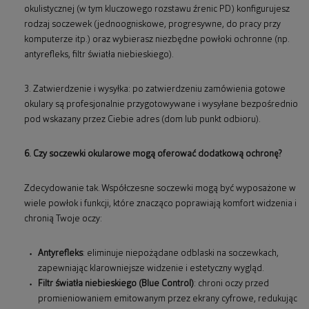
okulistycznej (w tym kluczowego rozstawu źrenic PD) konfigurujesz
rodzaj soczewek (jednoogniskowe, progresywne, do pracy przy
komputerze itp.) oraz wybierasz niezbędne powłoki ochronne (np.
antyrefleks, filtr światła niebieskiego).
3. Zatwierdzenie i wysyłka: po zatwierdzeniu zamówienia gotowe
okulary są profesjonalnie przygotowywane i wysyłane bezpośrednio
pod wskazany przez Ciebie adres (dom lub punkt odbioru).
6. Czy soczewki okularowe mogą oferować dodatkową ochronę?
Zdecydowanie tak. Współczesne soczewki mogą być wyposażone w
wiele powłok i funkcji, które znacząco poprawiają komfort widzenia i
chronią Twoje oczy:
Antyrefleks
: eliminuje niepożądane odblaski na soczewkach,
zapewniając klarowniejsze widzenie i estetyczny wygląd.
Filtr światła niebieskiego (Blue Control)
: chroni oczy przed
promieniowaniem emitowanym przez ekrany cyfrowe, redukując