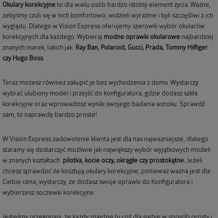
Okulary korekcyjne
to dla wielu osób bardzo istotny element życia. Ważne,
żebyśmy czuli się w nich komfortowo, widzieli wyraźnie i byli szczęśliwi z ich
wyglądu. Dlatego w Vision Express oferujemy szerowki wybór okularów
korekcyjnych dla każdego. Wybieraj
modne oprawki okularowe
najbardziej
znanych marek, takich jak:
Ray Ban
,
Polaroid
, Gucci, Prada, Tommy Hilfiger
czy Hugo Boss.
Teraz możesz również zakupić je bez wychodzenia z domu. Wystarczy
wybrać ulubiony model i przejść do konfiguratora, gdzie dodasz szkła
korekcyjne oraz wprowadzisz wyniki swojego badania wzroku. Sprawdź
sam, to naprawdę bardzo proste!
W Vision Express zadowolenie klienta jest dla nas najważniejsze, dlatego
staramy się dostarczyć możliwie jak największy wybór wyjątkowych modeli
w znanych kształtach:
pilotka, kocie oczy, okrągłe czy prostokątne.
Jeżeli
chcesz sprawdzić ile kosztują okulary korekcyjne, ponieważ ważna jest dla
Ciebie cena, wystarczy, że dodasz swoje oprawki do Konfiguratora i
wybierzesz soczewki korekcyjne.
Jesteśmy przekonani, że każdy znajdzie tu coś dla siebie w sposób prosty i