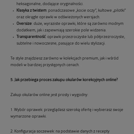
heksagonalne, dodające oryginalności.
Klasyka z twistem
: ponadczasowe „kocie oczy”, kultowe „pilotki”
oraz okrągłe oprawki w odświeżonych wersjach.
Oversize
: duże, wyraziste oprawki, które są zarówno modnym
dodatkiem, jak i zapewniają szerokie pole widzenia.
Transparentność
: oprawki przezroczyste lub półprzezroczyste,
subtelne i nowoczesne, pasujące do wielu stylizacji.
Te style znajdziesz zarówno w kolekcjach premium, jak i wśród
modeli w bardziej przystępnych cenach.
5. Jak przebiega proces zakupu okularów korekcyjnych online?
Zakup okularów online jest prosty i wygodny:
1. Wybór oprawek: przeglądasz szeroką ofertę i wybierasz swoje
wymarzone oprawki.
2. Konfiguracja soczewek: na podstawie danych z recepty