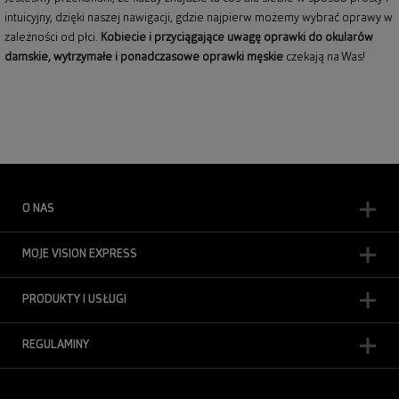
intuicyjny, dzięki naszej nawigacji, gdzie najpierw możemy wybrać oprawy w
zależności od płci.
Kobiecie i przyciągające uwagę
oprawki do okularów
damskie
, wytrzymałe i ponadczasowe
oprawki męskie
czekają na Was!
O NAS
MOJE VISION EXPRESS
PRODUKTY I USŁUGI
REGULAMINY