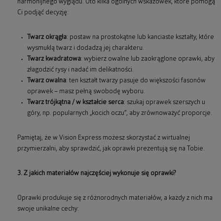
harmonijnego wyglądu. Oto kilka ogólnych wskazówek, które pomogą
Ci podjąć decyzję:
Twarz okrągła
: postaw na prostokątne lub kanciaste kształty, które
wysmuklą twarz i dodadzą jej charakteru.
Twarz kwadratowa
: wybierz owalne lub zaokrąglone oprawki, aby
złagodzić rysy i nadać im delikatności.
Twarz owalna
: ten kształt twarzy pasuje do większości fasonów
oprawek – masz pełną swobodę wyboru.
Twarz trójkątna / w kształcie serca
: szukaj oprawek szerszych u
góry, np. popularnych „kocich oczu”, aby zrównoważyć proporcje.
Pamiętaj, że w Vision Express możesz skorzystać z wirtualnej
przymierzalni, aby sprawdzić, jak oprawki prezentują się na Tobie.
3. Z jakich materiałów najczęściej wykonuje się oprawki?
Oprawki produkuje się z różnorodnych materiałów, a każdy z nich ma
swoje unikalne cechy: