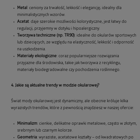
Metal
: ceniony za trwałość, lekkość i elegancję; idealny dla
minimalistycznych wzorów.
Acetat
: daje szerokie możliwości kolorystyczne, jest łatwy do
regulacji, przyjemny w dotyku i hipoalergiczny.
Tworzywa techniczne (np. TR90)
: idealne do okularów sportowych
lub dziecięcych, ze względu na elastyczność, lekkość i odporność
na uszkodzenia.
Materiały ekologiczne
: coraz popularniejsze rozwiązania
przyjazne dla środowiska, takie jak tworzywa z recyklingu,
materiały biodegradowalne czy pochodzenia roślinnego.
4. Jakie są aktualne trendy w modzie okularowej?
Świat mody okularowej jest dynamiczny, ale obecnie króluje kilka
wyrazistych trendów, które z pewnością znajdziesz w naszej ofercie:
Minimalizm
: cienkie, delikatne oprawki metalowe, często w złotym,
srebrnym lub czarnym kolorze.
Geometria
: wyraziste, acetatowe kształty – od kwadratowych po