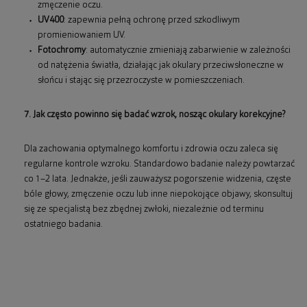
zmęczenie oczu.
UV400
: zapewnia pełną ochronę przed szkodliwym
promieniowaniem UV.
Fotochromy
: automatycznie zmieniają zabarwienie w zależności
od natężenia światła, działając jak okulary przeciwsłoneczne w
słońcu i stając się przezroczyste w pomieszczeniach.
7. Jak często powinno się badać wzrok, nosząc okulary korekcyjne?
Dla zachowania optymalnego komfortu i zdrowia oczu zaleca się
regularne kontrole wzroku. Standardowo badanie należy powtarzać
co 1–2 lata. Jednakże, jeśli zauważysz pogorszenie widzenia, częste
bóle głowy, zmęczenie oczu lub inne niepokojące objawy, skonsultuj
się ze specjalistą bez zbędnej zwłoki, niezależnie od terminu
ostatniego badania.