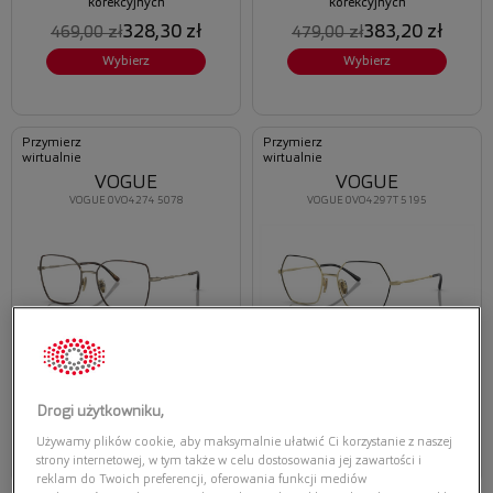
korekcyjnych
korekcyjnych
328,30 zł
383,20 zł
469,00 zł
479,00 zł
Wybierz
Wybierz
Przymierz
Przymierz
wirtualnie
wirtualnie
VOGUE
VOGUE
VOGUE 0VO4274 5078
VOGUE 0VO4297T 5195
Oferta ważna tylko przy
Oferta ważna tylko przy
zakupie opraw i soczewek
zakupie opraw i soczewek
korekcyjnych
korekcyjnych
319,20 zł
426,30 zł
399,00 zł
609,00 zł
Drogi użytkowniku,
Wybierz
Wybierz
Używamy plików cookie, aby maksymalnie ułatwić Ci korzystanie z naszej
strony internetowej, w tym także w celu dostosowania jej zawartości i
reklam do Twoich preferencji, oferowania funkcji mediów