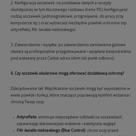
2. Konfiguracja soczewek: na podstawie danych z recepty
okulistycznej (w tym kluczowego rozstawu źrenic PD) konfigurujesz
rodzaj soczewek (jednoogniskowe, progresywne, do pracy przy
komputerze itp.) oraz wybierasz niezbędne powłoki ochronne (np.
antyrefleks, filtr światła niebieskiego).
3. Zatwierdzenie i wysyłka: po zatwierdzeniu zamówienia gotowe
okulary są profesjonalnie przygotowywane i wysyłane bezpośrednio
pod wskazany przez Ciebie adres (dom lub punkt odbioru).
6. Czy soczewki okularowe mogą oferować dodatkową ochronę?
Zdecydowanie tak. Współczesne soczewki mogą być wyposażone w
wiele powłok i funkcji, które znacząco poprawiają komfort widzenia i
chronią Twoje oczy:
Antyrefleks
: eliminuje niepożądane odblaski na soczewkach,
zapewniając klarowniejsze widzenie i estetyczny wygląd.
Filtr światła niebieskiego (Blue Control)
: chroni oczy przed