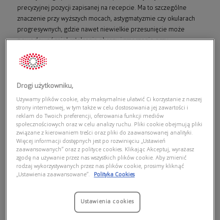
precyzyjnej pozycji zapisanej na recepcie. Ma to szczególne
znaczenie przy wyższych mocach, astygmatyzmie czy okularach
progresywnych, gdzie nawet niewielkie przesunięcie może
powodować zniekształcenia obrazu i zmęczenie oczu.
Równie istotny jest komfort: odpowiedni mostek, długość zauszników
i właściwa regulacja sprawiają, że
okulary
nie uciskają i nie zsuwają się
Drogi użytkowniku,
w ciągu dnia. Trzecim aspektem jest estetyka – oprawki stały się
elementem wizerunku, który może podkreślać rysy twarzy i charakter
Używamy plików cookie, aby maksymalnie ułatwić Ci korzystanie z naszej
stylizacji.
strony internetowej, w tym także w celu dostosowania jej zawartości i
reklam do Twoich preferencji, oferowania funkcji mediów
społecznościowych oraz w celu analizy ruchu. Pliki cookie obejmują pliki
W ofercie dostępne są oprawki damskie, męskie i dziecięce w
związane z kierowaniem treści oraz pliki do zaawansowanej analityki.
Więcej informacji dostępnych jest po rozwinięciu „Ustawień
różnych rozmiarach oraz kształtach, co pozwala dopasować model
zaawansowanych” oraz z polityce cookies. Klikając Akceptuj, wyrażasz
do indywidualnych potrzeb i rodzaju korekcji.
zgodę na używanie przez nas wszystkich plików cookie. Aby zmienić
rodzaj wykorzystywanych przez nas plików cookie, prosimy kliknąć
„Ustawienia zaawansowane”.
Polityka Cookies
Rodzaje i materiały oprawek do okularów
Ustawienia cookies
Oprawki różnią się konstrukcją i materiałem wykonania. Do
najpopularniejszych należą: