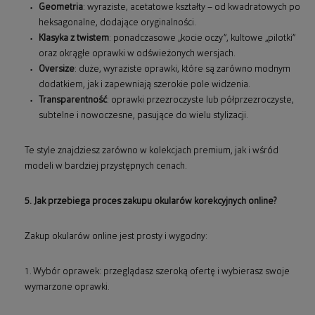
Geometria
: wyraziste, acetatowe kształty – od kwadratowych po
heksagonalne, dodające oryginalności.
Klasyka z twistem
: ponadczasowe „kocie oczy”, kultowe „pilotki”
oraz okrągłe oprawki w odświeżonych wersjach.
Oversize
: duże, wyraziste oprawki, które są zarówno modnym
dodatkiem, jak i zapewniają szerokie pole widzenia.
Transparentność
: oprawki przezroczyste lub półprzezroczyste,
subtelne i nowoczesne, pasujące do wielu stylizacji.
Te style znajdziesz zarówno w kolekcjach premium, jak i wśród
modeli w bardziej przystępnych cenach.
5. Jak przebiega proces zakupu okularów korekcyjnych online?
Zakup okularów online jest prosty i wygodny:
1. Wybór oprawek: przeglądasz szeroką ofertę i wybierasz swoje
wymarzone oprawki.