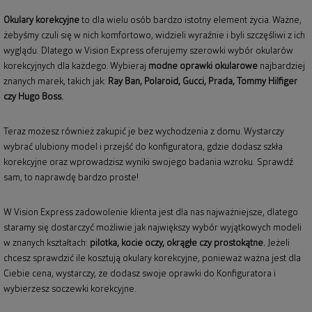
Okulary korekcyjne
to dla wielu osób bardzo istotny element życia. Ważne,
żebyśmy czuli się w nich komfortowo, widzieli wyraźnie i byli szczęśliwi z ich
wyglądu. Dlatego w Vision Express oferujemy szerowki wybór okularów
korekcyjnych dla każdego. Wybieraj
modne oprawki okularowe
najbardziej
znanych marek, takich jak:
Ray Ban
,
Polaroid
, Gucci, Prada, Tommy Hilfiger
czy Hugo Boss.
Teraz możesz również zakupić je bez wychodzenia z domu. Wystarczy
wybrać ulubiony model i przejść do konfiguratora, gdzie dodasz szkła
korekcyjne oraz wprowadzisz wyniki swojego badania wzroku. Sprawdź
sam, to naprawdę bardzo proste!
W Vision Express zadowolenie klienta jest dla nas najważniejsze, dlatego
staramy się dostarczyć możliwie jak największy wybór wyjątkowych modeli
w znanych kształtach:
pilotka, kocie oczy, okrągłe czy prostokątne.
Jeżeli
chcesz sprawdzić ile kosztują okulary korekcyjne, ponieważ ważna jest dla
Ciebie cena, wystarczy, że dodasz swoje oprawki do Konfiguratora i
wybierzesz soczewki korekcyjne.