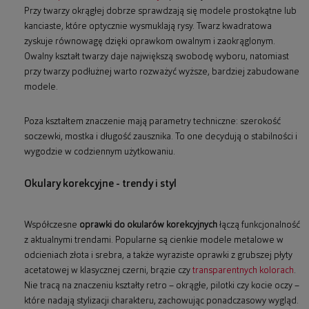
Przy twarzy okrągłej dobrze sprawdzają się modele prostokątne lub
kanciaste, które optycznie wysmuklają rysy. Twarz kwadratowa
zyskuje równowagę dzięki oprawkom owalnym i zaokrąglonym.
Owalny kształt twarzy daje największą swobodę wyboru, natomiast
przy twarzy podłużnej warto rozważyć wyższe, bardziej zabudowane
modele.
Poza kształtem znaczenie mają parametry techniczne: szerokość
soczewki, mostka i długość zausznika. To one decydują o stabilności i
wygodzie w codziennym użytkowaniu.
Okulary korekcyjne - trendy i styl
Współczesne
oprawki do okularów korekcyjnych
łączą funkcjonalność
z aktualnymi trendami. Popularne są cienkie modele metalowe w
odcieniach złota i srebra, a także wyraziste oprawki z grubszej płyty
acetatowej w klasycznej czerni, brązie czy
transparentnych kolorach
.
Nie tracą na znaczeniu kształty retro – okrągłe, pilotki czy kocie oczy –
które nadają stylizacji charakteru, zachowując ponadczasowy wygląd.