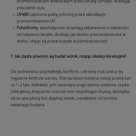
promieniowaniem emitowanym przez ekrany cyfrowe, redukując
zmęczenie oczu.
UV400
: zapewnia pełną ochronę przed szkodliwym
promieniowaniem UV.
Fotochromy
: automatycznie zmieniają zabarwienie w zależności
od natężenia światła, działając jak okulary przeciwsłoneczne w
słońcu i stając się przezroczyste w pomieszczeniach.
7. Jak często powinno się badać wzrok, nosząc okulary korekcyjne?
Dla zachowania optymalnego komfortu i zdrowia oczu zaleca się
regularne kontrole wzroku. Standardowo badanie należy powtarzać
co 1–2 lata. Jednakże, jeśli zauważysz pogorszenie widzenia, częste
bóle głowy, zmęczenie oczu lub inne niepokojące objawy, skonsultuj
się ze specjalistą bez zbędnej zwłoki, niezależnie od terminu
ostatniego badania.