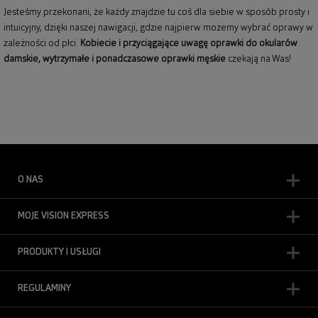
Jesteśmy przekonani, że każdy znajdzie tu coś dla siebie w sposób prosty i
intuicyjny, dzięki naszej nawigacji, gdzie najpierw możemy wybrać oprawy w
zależności od płci.
Kobiecie i przyciągające uwagę
oprawki do okularów
damskie
, wytrzymałe i ponadczasowe
oprawki męskie
czekają na Was!
O NAS
MOJE VISION EXPRESS
PRODUKTY I USŁUGI
REGULAMINY