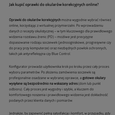
Jak kupić oprawki do okularów korekcyjnych online?
Oprawki do okularów korekcyjnych
można wygodnie wybrać również
online, korzystając z wirtualnej przymierzalni. Po wprowadzeniu
danych z recepty okulistycznej – w tym kluczowego dla prawidłowego
widzenia rozstawu źrenic (PD) – możliwe jest precyzyjne
dopasowanie rodzaju soczewek (jednoogniskowe, progresywne czy
do pracy przy komputerze) oraz niezbędnych powłok ochronnych,
takich jak antyrefleksyjna czy Blue Control.
Konfigurator prowadzi użytkownika krok po kroku przez cały proces
wyboru parametrów. Po złożeniu zamówienia soczewki są
profesjonalnie osadzane w wybranej oprawce, a
gotowe okulary
wysyłane są bezpośrednio na wskazany adres
(dom lub punkt
odbioru). Cały proces jest wygodny i szybki, a kluczem do
komfortowego noszenia i prawidłowego widzenia jest dokładność
podanych przez klienta danych i pomiarów.
Jednakże, by zapewnić pełną satysfakcję i komfort, w przypadku, gdy