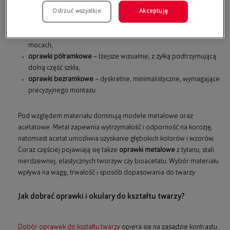
Odrzuć wszystkie
Akceptuję
oprawki pełne
– otaczają soczewkę na całym obwodzie,
zapewniając stabilność i trwałość; polecane przy wyższych
mocach,
oprawki półramkowe
– lżejsze wizualnie, z żyłką podtrzymującą
dolną część szkła,
oprawki bezramkowe
– dyskretne, minimalistyczne, wymagające
precyzyjnego montażu.
Pod względem materiału dominują modele metalowe oraz
acetatowe. Metal zapewnia wytrzymałość i odporność na korozję,
natomiast acetat umożliwia uzyskanie głębokich kolorów i wzorów.
Coraz częściej pojawiają się także
oprawki metalowe
z tytanu, stali
nierdzewnej, elastycznych tworzyw czy bioacetatu. Wybór materiału
wpływa na wagę, trwałość i sposób dopasowania do twarzy.
Jak dobrać oprawki i okulary do kształtu twarzy?
Dobór oprawek do kształtu twarzy
opiera się na zasadzie kontrastu.