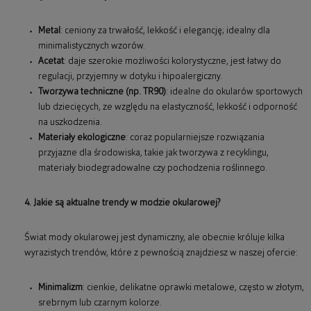
Metal
: ceniony za trwałość, lekkość i elegancję; idealny dla
minimalistycznych wzorów.
Acetat
: daje szerokie możliwości kolorystyczne, jest łatwy do
regulacji, przyjemny w dotyku i hipoalergiczny.
Tworzywa techniczne (np. TR90)
: idealne do okularów sportowych
lub dziecięcych, ze względu na elastyczność, lekkość i odporność
na uszkodzenia.
Materiały ekologiczne
: coraz popularniejsze rozwiązania
przyjazne dla środowiska, takie jak tworzywa z recyklingu,
materiały biodegradowalne czy pochodzenia roślinnego.
4. Jakie są aktualne trendy w modzie okularowej?
Świat mody okularowej jest dynamiczny, ale obecnie króluje kilka
wyrazistych trendów, które z pewnością znajdziesz w naszej ofercie:
Minimalizm
: cienkie, delikatne oprawki metalowe, często w złotym,
srebrnym lub czarnym kolorze.