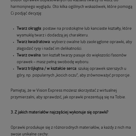
Dobór oprawek dopasowanych do kształtu twarzy to klucz do
harmonijnego wyglądu. Oto kilka ogólnych wskazówek, które pomogą
Ci podjąć decyzję:
Twarz okrągła
: postaw na prostokątne lub kanciaste kształty, które
wysmuklą twarz i dodadzą jej charakteru.
Twarz kwadratowa
: wybierz owalne lub zaokrąglone oprawki, aby
złagodzić rysy i nadać im delikatności.
Twarz owalna
: ten kształt twarzy pasuje do większości fasonów
oprawek – masz pełną swobodę wyboru.
Twarz trójkątna / w kształcie serca
: szukaj oprawek szerszych u
góry, np. popularnych „kocich oczu”, aby zrównoważyć proporcje.
Pamiętaj, że w Vision Express możesz skorzystać z wirtualnej
przymierzalni, aby sprawdzić, jak oprawki prezentują się na Tobie.
3. Z jakich materiałów najczęściej wykonuje się oprawki?
Oprawki produkuje się z różnorodnych materiałów, a każdy z nich ma
swoje unikalne cechy: