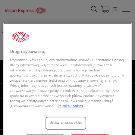
(
0
)
Strona główna
|
Oprawki okularowe
|
D BY D DBOF5061 BD00
Drogi użytkowniku,
Używamy plików cookie, aby maksymalnie ułatwić Ci korzystanie z naszej
strony internetowej, w tym także w celu dostosowania jej zawartości i
reklam do Twoich preferencji, oferowania funkcji mediów
O NAS
społecznościowych oraz w celu analizy ruchu. Pliki cookie obejmują pliki
związane z kierowaniem treści oraz pliki do zaawansowanej analityki.
Więcej informacji dostępnych jest po rozwinięciu „Ustawień
MOJE VISION EXPRESS
zaawansowanych” oraz z polityce cookies. Klikając Akceptuj, wyrażasz
zgodę na używanie przez nas wszystkich plików cookie. Aby zmienić
rodzaj wykorzystywanych przez nas plików cookie, prosimy kliknąć
PRODUKTY I USŁUGI
„Ustawienia zaawansowane”.
Polityka Cookies
REGULAMINY
Ustawienia cookies