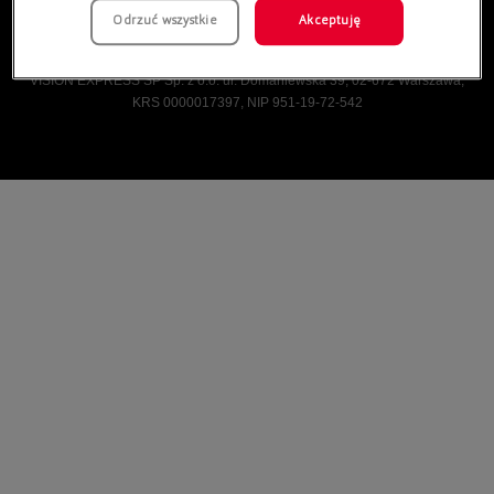
Odrzuć wszystkie
Akceptuję
Vision Express © Wszelkie prawa zastrzeżone.
VISION EXPRESS SP Sp. z o.o. ul. Domaniewska 39, 02-672 Warszawa,
KRS 0000017397, NIP 951-19-72-542