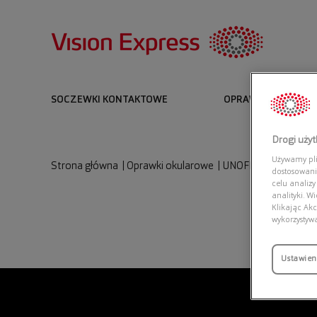
SOCZEWKI KONTAKTOWE
OPRAWKI I OKULARY
Drogi uży
Używamy plik
Strona główna
|
Oprawki okularowe
|
UNOFFICIAL UNOT0
dostosowani
celu analizy
analityki. W
Klikając Akc
wykorzystyw
Ustawien