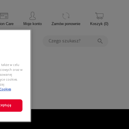
ion Care
Moje konto
Zamów ponownie
Koszyk
(
0
)
PROMOCJE
 także w celu
ściowych oraz w
nsowanej
yce cookies.
zaj
 Cookies
ceptuję