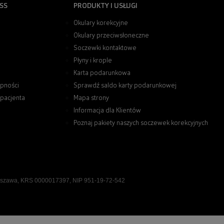
SS
PRODUKTY I USŁUGI
Okulary korekcyjne
Okulary przeciwsłoneczne
Soczewki kontaktowe
Płyny i krople
Karta podarunkowa
pności
Sprawdź saldo karty podarunkowej
 pacjenta
Mapa strony
Informacja dla Klientów
Poznaj pakiety naszych soczewek korekcyjnych
rszawa, KRS 0000017397, NIP 951-19-72-542