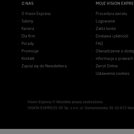
O NAS
MOJE VISION EXPRE
O Vision Express
Procedura zwrotu
Salony
Logowanie
Kariera
Załóż konto
Dla firm
Dostawa i płatność
Porady
FAQ
Promocje
Oświadczenie o dostę
Kontakt
informacja o prawach
Zapisz się do Newslettera
Zwrot Online
Ustawienia cookies
Vision Express © Wszelkie prawa zastrzeżone.
VISION EXPRESS SP Sp. z o.o. ul. Domaniewska 39, 02-672 Wa