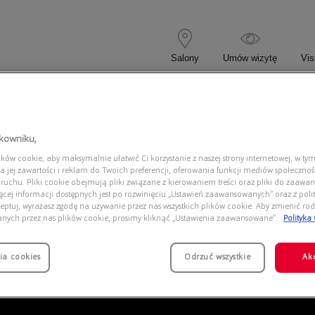
Salony
Umów wizytę
Vis
 KOREKCYJNE
OKULARY PRZECIWSŁONECZNE
tkowniku,
ów cookie, aby maksymalnie ułatwić Ci korzystanie z naszej strony internetowej, w tym
137 PP00
a jej zawartości i reklam do Twoich preferencji, oferowania funkcji mediów społeczno
 ruchu. Pliki cookie obejmują pliki związane z kierowaniem treści oraz pliki do zaawa
ięcej informacji dostępnych jest po rozwinięciu „Ustawień zaawansowanych” oraz z polit
eptuj, wyrażasz zgodę na używanie przez nas wszystkich plików cookie. Aby zmienić rod
anych przez nas plików cookie, prosimy kliknąć „Ustawienia zaawansowane”.
Polityka
ia cookies
Odrzuć wszystkie
Ak