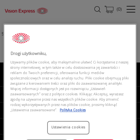
(
0
)
Strona główna
|
Oprawki okularowe
|
UNOFFICIAL UNOM0250 GG00
Drogi użytkowniku,
Używamy plików cookie, aby maksymalnie ułatwić Ci korzystanie z naszej
strony internetowej, w tym także w celu dostosowania jej zawartości i
reklam do Twoich preferencji, oferowania funkcji mediów
O NAS
społecznościowych oraz w celu analizy ruchu. Pliki cookie obejmują pliki
związane z kierowaniem treści oraz pliki do zaawansowanej analityki.
Więcej informacji dostępnych jest po rozwinięciu „Ustawień
MOJE VISION EXPRESS
zaawansowanych” oraz z polityce cookies. Klikając Akceptuj, wyrażasz
zgodę na używanie przez nas wszystkich plików cookie. Aby zmienić
rodzaj wykorzystywanych przez nas plików cookie, prosimy kliknąć
PRODUKTY I USŁUGI
„Ustawienia zaawansowane”.
Polityka Cookies
REGULAMINY
Ustawienia cookies