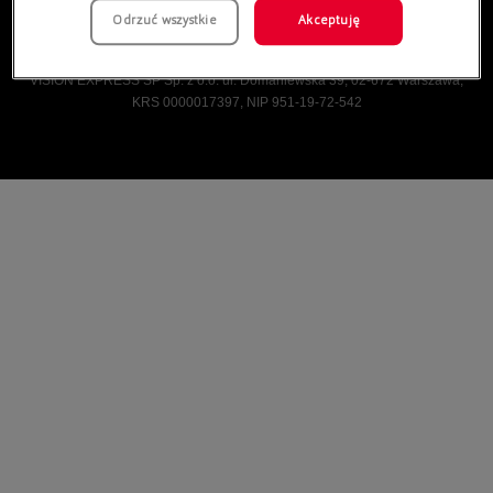
Odrzuć wszystkie
Akceptuję
Vision Express © Wszelkie prawa zastrzeżone.
VISION EXPRESS SP Sp. z o.o. ul. Domaniewska 39, 02-672 Warszawa,
KRS 0000017397, NIP 951-19-72-542